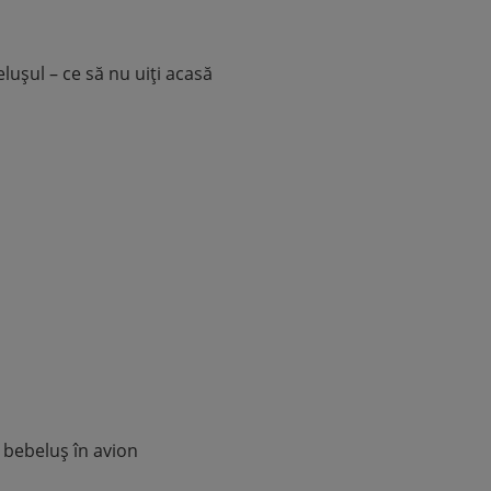
ușul – ce să nu uiți acasă
 bebeluș în avion