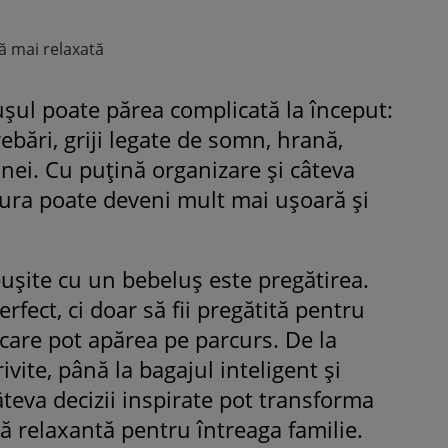
ă mai relaxată
șul poate părea complicată la început:
ebări, griji legate de somn, hrană,
nei. Cu puțină organizare și câteva
ntura poate deveni mult mai ușoară și
ușite cu un bebeluș este pregătirea.
erfect, ci doar să fii pregătită pentru
 care pot apărea pe parcurs. De la
ivite, până la bagajul inteligent și
câteva decizii inspirate pot transforma
ă relaxantă pentru întreaga familie.