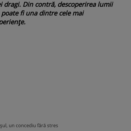
ei dragi. Din contră, descoperirea lumii
poate fi una dintre cele mai
ROMÂNEŞTI
VEDETE
periențe.
Fiica Iuliei Albu și a lui Mihai 
strălucit la banchet. Mikaela a
purtat o rochie creată de cele
mamă și i-a împrumutat panto
Valentino: „M-am simțit ca o
prințesă”
șul, un concediu fără stres