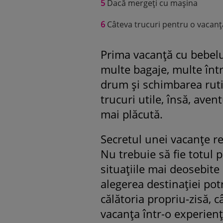
5
Dacă mergeți cu mașina
6
Câteva trucuri pentru o vacanț
Prima vacanță cu bebelu
multe bagaje, multe într
drum și schimbarea ruti
trucuri utile, însă, ave
mai plăcută.
Secretul unei vacanțe re
Nu trebuie să fie totul p
situațiile mai deosebite
alegerea destinației potr
călătoria propriu-zisă, 
vacanța într-o experienț