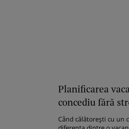
Planificarea vac
concediu fără str
Când călătorești cu un c
diferența dintre o vaca