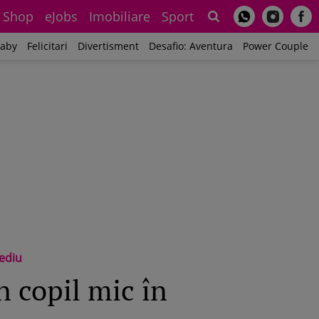
Shop
eJobs
Imobiliare
Sport
Sh
aby
Felicitari
Divertisment
Desafio: Aventura
Power Couple
cediu
n copil mic în