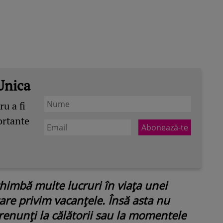
Unica
u a fi
ortante
himbă multe lucruri în viața unei
n care privim vacanțele. Însă asta nu
renunți la călătorii sau la momentele