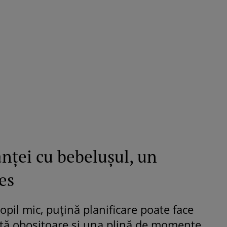
anței cu bebelușul, un
es
opil mic, puțină planificare poate face
nță obositoare și una plină de momente