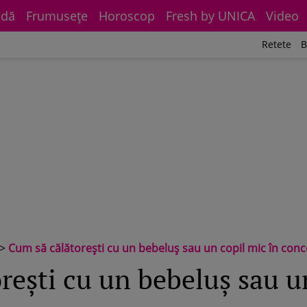
dă
Frumuseţe
Horoscop
Fresh by UNICA
Video
Retete
B
>
Cum să călătoreşti cu un bebeluş sau un copil mic în con
reşti cu un bebeluş sau u