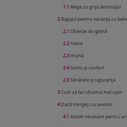
1.1
Alege cu grijă destinația
2
Bagajul pentru vacanța cu bebel
2.1
Obiecte de igienă
2.2
Haine
2.3
Hrană
2.4
Somn și confort
2.5
Sănătate și siguranță
3
Cum să faci drumul mai ușor
4
Dacă mergeți cu avionul
4.1
Actele necesare pentru un