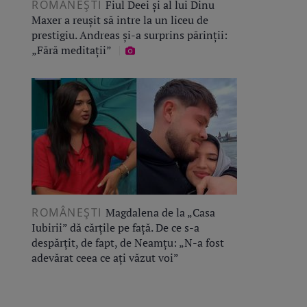
ROMÂNEŞTI
Fiul Deei și al lui Dinu
Maxer a reușit să intre la un liceu de
prestigiu. Andreas și-a surprins părinții:
„Fără meditații”
ROMÂNEŞTI
Magdalena de la „Casa
Iubirii” dă cărțile pe față. De ce s-a
despărțit, de fapt, de Neamțu: „N-a fost
adevărat ceea ce ați văzut voi”