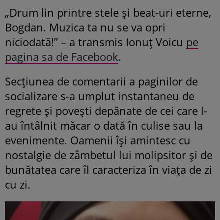
„Drum lin printre stele și beat-uri eterne,
Bogdan. Muzica ta nu se va opri
niciodată!” – a transmis Ionuț Voicu
pe
pagina sa de Facebook
.
Secțiunea de comentarii a paginilor de
socializare s-a umplut instantaneu de
regrete și povești depănate de cei care l-
au întâlnit măcar o dată în culise sau la
evenimente. Oamenii își amintesc cu
nostalgie de zâmbetul lui molipsitor și de
bunătatea care îl caracteriza în viața de zi
cu zi.