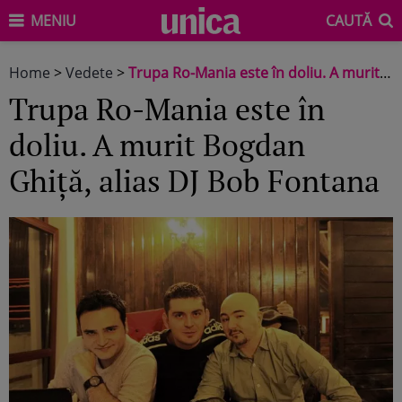
MENIU
CAUTĂ
Home
>
Vedete
>
Trupa Ro-Mania este în doliu. A murit Bogdan Ghiță, alias DJ Bob Fontana
Trupa Ro-Mania este în
doliu. A murit Bogdan
Ghiță, alias DJ Bob Fontana