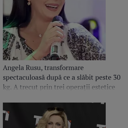
Angela Rusu, transformare
spectaculoasă după ce a slăbit peste 30
kg. A trecut prin trei operații estetice
majore deodată. "M-am simțit cea mai
urâtă femeie din lume!"