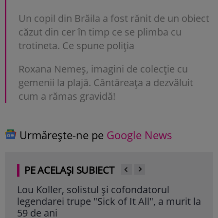
Un copil din Brăila a fost rănit de un obiect
căzut din cer în timp ce se plimba cu
trotineta. Ce spune poliția
Roxana Nemeș, imagini de colecție cu
gemenii la plajă. Cântăreața a dezvăluit
cum a rămas gravidă!
Urmărește-ne pe
Google News
PE ACELAȘI SUBIECT
Lou Koller, solistul și cofondatorul
Kat
legendarei trupe "Sick of It All", a murit la
sur
59 de ani
Bar