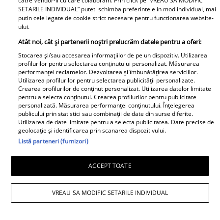
catre Vendor-ii cu care colaboram. Prin click pe “VREAU SA MODIFIC
SETARILE INDIVIDUAL” puteti schimba preferintele in mod individual, mai
putin cele legate de cookie strict necesare pentru functionarea website-
ului.
Atât noi, cât și partenerii noștri prelucrăm datele pentru a oferi:
Stocarea și/sau accesarea informațiilor de pe un dispozitiv. Utilizarea
profilurilor pentru selectarea conținutului personalizat. Măsurarea
performanței reclamelor. Dezvoltarea și îmbunătățirea serviciilor.
Utilizarea profilurilor pentru selectarea publicității personalizate.
Crearea profilurilor de conținut personalizat. Utilizarea datelor limitate
pentru a selecta conținutul. Crearea profilurilor pentru publicitate
personalizată. Măsurarea performanței conținutului. Înțelegerea
publicului prin statistici sau combinații de date din surse diferite.
Utilizarea de date limitate pentru a selecta publicitatea. Date precise de
geolocație și identificarea prin scanarea dispozitivului.
Listă parteneri (furnizori)
ACCEPT TOATE
Horoscop 3 august 2026. Chiron
retrograd. Șoc astrologic! Totul se
VREAU SA MODIFIC SETARILE INDIVIDUAL
schimbă pentru o zodie. Decizii