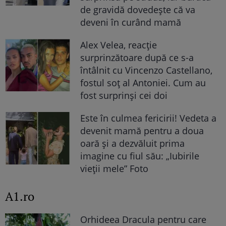
de gravidă dovedește că va
deveni în curând mamă
Alex Velea, reacție
surprinzătoare după ce s-a
întâlnit cu Vincenzo Castellano,
fostul soț al Antoniei. Cum au
fost surprinși cei doi
Este în culmea fericirii! Vedeta a
devenit mamă pentru a doua
oară și a dezvăluit prima
imagine cu fiul său: „Iubirile
vieții mele” Foto
A1.ro
Orhideea Dracula pentru care