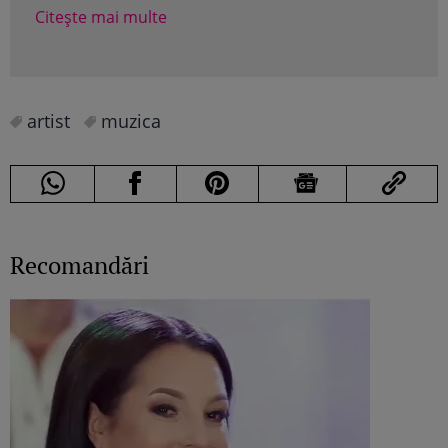
Citește mai multe
Cite
artist
muzica
Recomandări