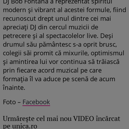
DJ Bob Fontana a reprezentat spiritul
modern și vibrant al acestei formule, fiind
recunoscut drept unul dintre cei mai
apreciați DJ din cercul muzicii de
petrecere și al spectacolelor live. Deși
drumul său pământesc s-a oprit brusc,
colegii săi promit că mixurile, optimismul
și amintirea lui vor continua să trăiască
prin fiecare acord muzical pe care
formația îl va aduce pe scenă de acum
înainte.
Foto –
Facebook
Urmăreşte cel mai nou VIDEO încărcat
pe unica.ro