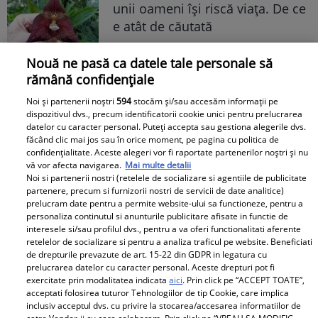
unii oameni își riscă viața. De ce
e atât de căutată
Nouă ne pasă ca datele tale personale să
rămână confidențiale
Noi și partenerii noștri
594
stocăm și/sau accesăm informații pe
dispozitivul dvs., precum identificatorii cookie unici pentru prelucrarea
datelor cu caracter personal. Puteți accepta sau gestiona alegerile dvs.
făcând clic mai jos sau în orice moment, pe pagina cu politica de
confidențialitate. Aceste alegeri vor fi raportate partenerilor noștri și nu
vă vor afecta navigarea.
Mai multe detalii
Noi si partenerii nostri (retelele de socializare si agentiile de publicitate
partenere, precum si furnizorii nostri de servicii de date analitice)
prelucram date pentru a permite website-ului sa functioneze, pentru a
personaliza continutul si anunturile publicitare afisate in functie de
interesele si/sau profilul dvs., pentru a va oferi functionalitati aferente
retelelor de socializare si pentru a analiza traficul pe website. Beneficiati
de drepturile prevazute de art. 15-22 din GDPR in legatura cu
prelucrarea datelor cu caracter personal. Aceste drepturi pot fi
exercitate prin modalitatea indicata
aici
. Prin click pe “ACCEPT TOATE”,
acceptati folosirea tuturor Tehnologiilor de tip Cookie, care implica
inclusiv acceptul dvs. cu privire la stocarea/accesarea informatiilor de