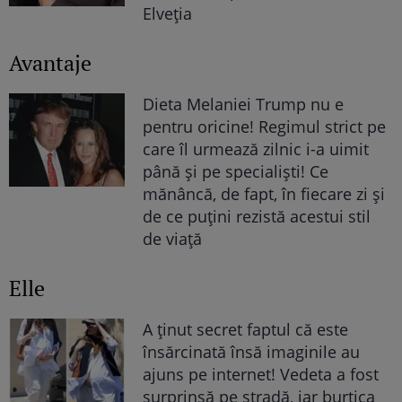
Elveția
Avantaje
Dieta Melaniei Trump nu e
pentru oricine! Regimul strict pe
care îl urmează zilnic i-a uimit
până și pe specialiști! Ce
mănâncă, de fapt, în fiecare zi și
de ce puțini rezistă acestui stil
de viață
Elle
A ținut secret faptul că este
însărcinată însă imaginile au
ajuns pe internet! Vedeta a fost
surprinsă pe stradă, iar burtica