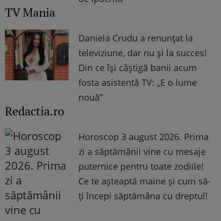
TV Mania
Daniela Crudu a renunțat la
televiziune, dar nu și la succes!
Din ce își câștigă banii acum
fosta asistentă TV: „E o lume
nouă”
Redactia.ro
Horoscop 3 august 2026. Prima
zi a săptămânii vine cu mesaje
puternice pentru toate zodiile!
Ce te așteaptă maine și cum să-
ți începi săptămâna cu dreptul!