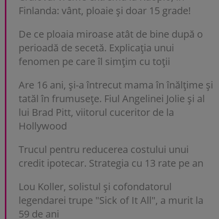
Finlanda: vânt, ploaie și doar 15 grade!
De ce ploaia miroase atât de bine după o
perioadă de secetă. Explicația unui
fenomen pe care îl simțim cu toții
Are 16 ani, și-a întrecut mama în înălțime și
tatăl în frumusețe. Fiul Angelinei Jolie și al
lui Brad Pitt, viitorul cuceritor de la
Hollywood
Trucul pentru reducerea costului unui
credit ipotecar. Strategia cu 13 rate pe an
Lou Koller, solistul și cofondatorul
legendarei trupe "Sick of It All", a murit la
59 de ani