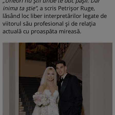
„Uneori nu știi unde te duc pașii. Dar
inima ta știe”
, a scris Petrișor Ruge,
lăsând loc liber interpretărilor legate de
viitorul său profesional și de relația
actuală cu proaspăta mireasă.