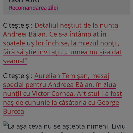
casă / FOTO
Recomandarea zilei
Citeşte şi:
Detaliul neștiut de la nunta
Andreei Bălan. Ce s-a întâmplat în
spatele ușilor închise, la miezul nopții,
fără să știe invitații. „Lumea nu și-a dat
seama!”
Citeşte şi:
Aurelian Temișan, mesaj
special pentru Andreea Bălan, în ziua
nunții cu Victor Cornea. Artistul i-a fost
naș de cununie la căsătoria cu George
Burcea