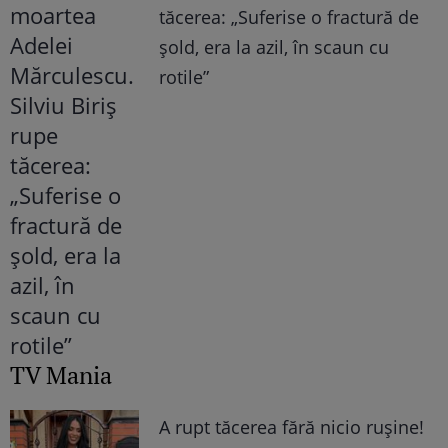
tăcerea: „Suferise o fractură de
șold, era la azil, în scaun cu
rotile”
TV Mania
A rupt tăcerea fără nicio rușine!