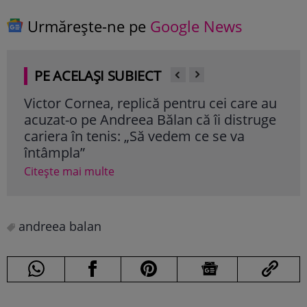
Urmărește-ne pe
Google News
PE ACELAȘI SUBIECT
Victor Cornea, replică pentru cei care au
Cum
acuzat-o pe Andreea Bălan că îi distruge
fos
cariera în tenis: „Să vedem ce se va
Cite
întâmpla”
Citește mai multe
andreea balan