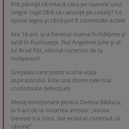
Pot părinții să treacă casa pe numele unui
singur copil fără să-i anunțe pe ceilalți? Ce
spune legea și când pot fi contestate actele
Are 16 ani, și-a întrecut mama în înălțime și
tatăl în frumusețe. Fiul Angelinei Jolie și al
lui Brad Pitt, viitorul cuceritor de la
Hollywood
Greșeala care poate scurta viața
aspiratorului. Este una dintre cele mai
costisitoare defecțiuni
Mesaj emoționant pentru Denisa Răducu,
la 9 ani de la moartea artistei: „Vocea
Denisei s-a stins, dar ecoul ei continuă să
răsune”