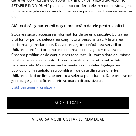
catre Vendor-ii cu care colaboram. Prin click pe “VREAU SA MODIFIC
SETARILE INDIVIDUAL” puteti schimba preferintele in mod individual, mai
Noi dezvăluiri despre relația
putin cele legate de cookie strict necesare pentru functionarea website-
ului.
actuală dintre Andreea Popescu
și Dan Alexa. Relația ei
Atât noi, cât și partenerii noștri prelucrăm datele pentru a oferi:
extraconjugală cu antrenorul a
Stocarea și/sau accesarea informațiilor de pe un dispozitiv. Utilizarea
profilurilor pentru selectarea conținutului personalizat. Măsurarea
dus la divorțul de Rareș Cojoc,
performanței reclamelor. Dezvoltarea și îmbunătățirea serviciilor.
însă nimeni nu se aștepta la ce
Utilizarea profilurilor pentru selectarea publicității personalizate.
Crearea profilurilor de conținut personalizat. Utilizarea datelor limitate
se întâmplă în prezent
pentru a selecta conținutul. Crearea profilurilor pentru publicitate
personalizată. Măsurarea performanței conținutului. Înțelegerea
Este în culmea fericirii! Vedeta a
publicului prin statistici sau combinații de date din surse diferite.
Utilizarea de date limitate pentru a selecta publicitatea. Date precise de
devenit mamă pentru a doua
geolocație și identificarea prin scanarea dispozitivului.
oară și a dezvăluit prima
Listă parteneri (furnizori)
imagine cu fiul său: „Iubirile
vieții mele” Foto
ACCEPT TOATE
A1.ro
VREAU SA MODIFIC SETARILE INDIVIDUAL
Poftiți pe la noi: Poftiți la