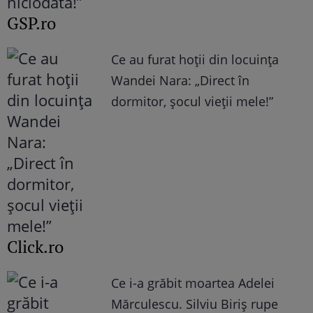
GSP.ro
Ce au furat hoții din locuința
Wandei Nara: „Direct în
dormitor, șocul vieții mele!”
Click.ro
Ce i-a grăbit moartea Adelei
Mărculescu. Silviu Biriș rupe