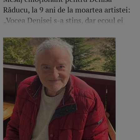
Răducu, la 9 ani de la moartea artistei:
„Vocea Denisei s-a stins, dar ecoul ei
continuă să răsune”