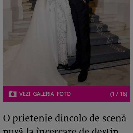
VEZI
GALERIA
FOTO
(1 / 16)
O prietenie dincolo de scenă
pusă la încercare de destin