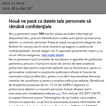
Elle
Nouă ne pasă ca datele tale personale să
rămână confidențiale
O mai ții minte pe Janine Sârbu?
Noi și partenerii noștri
594
stocăm și/sau accesăm informații pe
Cum arată și cu ce se ocupă
dispozitivul dvs., precum identificatorii cookie unici pentru prelucrarea
datelor cu caracter personal. Puteți accepta sau gestiona alegerile dvs.
acum fosta soție a lui Adrian
făcând clic mai jos sau în orice moment, pe pagina cu politica de
Sârbu și unul dintre cele mai
confidențialitate. Aceste alegeri vor fi raportate partenerilor noștri și nu
apreciate modele din anii 90. A
vă vor afecta navigarea.
Mai multe detalii
Noi si partenerii nostri (retelele de socializare si agentiile de publicitate
fost decorată recent de
partenere, precum si furnizorii nostri de servicii de date analitice)
Ministerul Culturii din Franța.
prelucram date pentru a permite website-ului sa functioneze, pentru a
personaliza continutul si anunturile publicitare afisate in functie de
Foto
interesele si/sau profilul dvs., pentru a va oferi functionalitati aferente
retelelor de socializare si pentru a analiza traficul pe website. Beneficiati
de drepturile prevazute de art. 15-22 din GDPR in legatura cu
prelucrarea datelor cu caracter personal. Aceste drepturi pot fi
exercitate prin modalitatea indicata
aici
. Prin click pe “ACCEPT TOATE”,
acceptati folosirea tuturor Tehnologiilor de tip Cookie, care implica
inclusiv acceptul dvs. cu privire la stocarea/accesarea informatiilor de