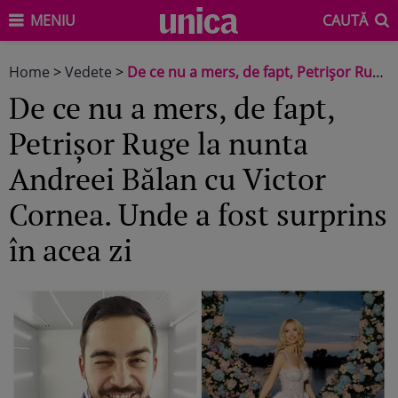
MENIU
CAUTĂ
Home
>
Vedete
>
De ce nu a mers, de fapt, Petrișor Ruge la nunta Andreei Bălan cu Victor Cornea. Unde a fost surprins în acea zi
De ce nu a mers, de fapt,
Petrișor Ruge la nunta
Andreei Bălan cu Victor
Cornea. Unde a fost surprins
în acea zi