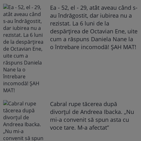
Ea - 52, el - 29, atât aveau când s-
au îndrăgostit, dar iubirea nu a
rezistat. La 6 luni de la
despărțirea de Octavian Ene, uite
cum a răspuns Daniela Nane la
o întrebare incomodă! ȘAH MAT!
Cabral rupe tăcerea după
divorțul de Andreea Ibacka. „Nu
mi-a convenit să spun asta cu
voce tare. M-a afectat”