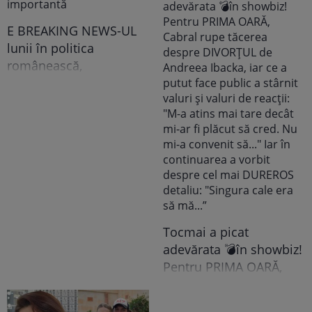
recunoscut TOT, dar
tooot: „Mă abțin să nu-i
E BREAKING NEWS-UL
scriu. Am făcut
lunii în politica
scandal!” Ce s-a
românească,
întâmplat e...
doamnelor,
domnișoarelor și
domnilor! Astăzi, Sorin
Grindeanu a făcut
ANUNȚUL pe care nici
colegii lui nu se
așteptau să-l audă. Într-
o mișcare FULGER,
liderul PSD tocmai a dat
Tocmai a picat
o veste importantă
adevărata 💣în showbiz!
Pentru PRIMA OARĂ,
Cabral rupe tăcerea
despre DIVORȚUL de