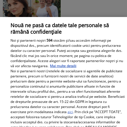
Andreea Ibacka, iar ce a
putut face public a
stârnit valuri și valuri de
reacții: "M-a atins mai
Nouă ne pasă ca datele tale personale să
"Nici acum nu îi știu
tare decât mi-ar fi
rămână confidențiale
bine. Nu îi știu familia".
plăcut să cred. Nu mi-a
Noi și partenerii noștri
594
stocăm și/sau accesăm informații pe
A tăcut luni întregi, dar
convenit să..." Iar în
dispozitivul dvs., precum identificatorii cookie unici pentru prelucrarea
datelor cu caracter personal. Puteți accepta sau gestiona alegerile dvs.
acum Gina Matache a
continuarea a vorbit
făcând clic mai jos sau în orice moment, pe pagina cu politica de
spus adevărul despre
despre cel mai
confidențialitate. Aceste alegeri vor fi raportate partenerilor noștri și nu
Redactia.ro
relația cu GINERELE EI,
DUREROS detaliu:
vă vor afecta navigarea.
Mai multe detalii
Noi si partenerii nostri (retelele de socializare si agentiile de publicitate
Radu Siffredi. Nimeni
"Singura cale era să
partenere, precum si furnizorii nostri de servicii de date analitice)
nu se aștepta să scoată
mă...”
prelucram date pentru a permite website-ului sa functioneze, pentru a
la iveală și ACEST
personaliza continutul si anunturile publicitare afisate in functie de
interesele si/sau profilul dvs., pentru a va oferi functionalitati aferente
AMĂNUNT ce i-a lăsat
retelelor de socializare si pentru a analiza traficul pe website. Beneficiati
pe mulți fără replică:
de drepturile prevazute de art. 15-22 din GDPR in legatura cu
prelucrarea datelor cu caracter personal. Aceste drepturi pot fi
"M-am lămurit"
exercitate prin modalitatea indicata
aici
. Prin click pe “ACCEPT TOATE”,
Boala care a rapus-o pe
Primele cuvinte ale
acceptati folosirea tuturor Tehnologiilor de tip Cookie, care implica
Adela Marculescu. De
mamei lui Rares Cojoc
inclusiv acceptul dvs. cu privire la stocarea/accesarea informatiilor de