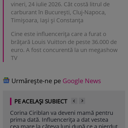
vineri, 24 iulie 2026. Cât costă litrul de
carburant în București, Cluj-Napoca,
Timișoara, Iași și Constanța
Cine este influencerița care a furat o
brățară Louis Vuitton de peste 36.000 de
euro. A fost concurentă la un megashow
TV
Urmărește-ne pe
Google News
PE ACELAȘI SUBIECT
Corina Ciriblan va deveni mamă pentru
Ima
prima dată. Influencerița a dat vestea
cel
cea mare la câteva luni după ce a pierdut
mur