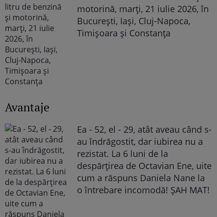
motorină, marți, 21 iulie 2026, în
București, Iași, Cluj-Napoca,
Timișoara și Constanța
Avantaje
Ea - 52, el - 29, atât aveau când s-
au îndrăgostit, dar iubirea nu a
rezistat. La 6 luni de la
despărțirea de Octavian Ene, uite
cum a răspuns Daniela Nane la
o întrebare incomodă! ȘAH MAT!