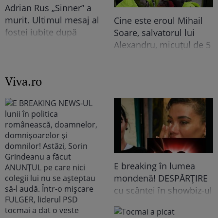
Adrian Rus „Sinner” a
murit. Ultimul mesaj al
Cine este eroul Mihail
fostei iubite după
Soare, salvatorul lui
tragedia de la Brno
Alexandru, micuțul de 5
frânge inimi
ani dispărut 3 zile în
pădure. Ce spune
Viva.ro
despre copiii lui
E breaking în lumea
mondenă! DESPĂRȚIRE
cu scântei în showbiz-ul
românesc! Îndrăgita
noastră vedetă a