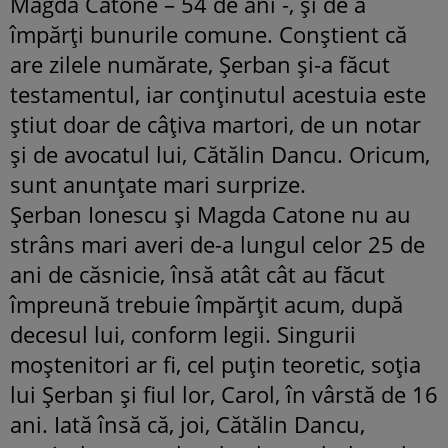
Magda Catone – 54 de ani -, şi de a
împărţi bunurile comune. Conştient că
are zilele numărate, Şerban şi-a făcut
testamentul, iar conţinutul acestuia este
ştiut doar de câţiva martori, de un notar
şi de avocatul lui, Cătălin Dancu. Oricum,
sunt anunţate mari surprize.
Şerban Ionescu şi Magda Catone nu au
strâns mari averi de-a lungul celor 25 de
ani de căsnicie, însă atât cât au făcut
împreună trebuie împărţit acum, după
decesul lui, conform legii. Singurii
moştenitori ar fi, cel puţin teoretic, soţia
lui Şerban şi fiul lor, Carol, în vârstă de 16
ani. Iată însă că, joi, Cătălin Dancu,