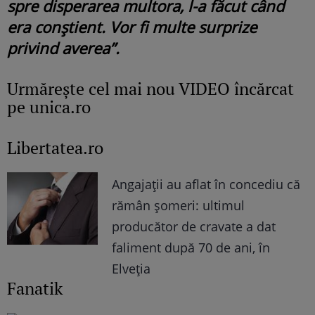
spre disperarea multora, l-a făcut când
era conştient. Vor fi multe surprize
privind averea”.
Urmăreşte cel mai nou VIDEO încărcat
pe unica.ro
Libertatea.ro
Angajații au aflat în concediu că
rămân șomeri: ultimul
producător de cravate a dat
faliment după 70 de ani, în
Elveția
Fanatik