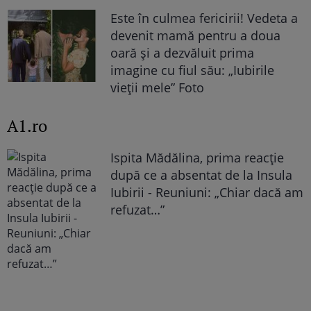
Este în culmea fericirii! Vedeta a
devenit mamă pentru a doua
oară și a dezvăluit prima
imagine cu fiul său: „Iubirile
vieții mele” Foto
A1.ro
Ispita Mădălina, prima reacție
după ce a absentat de la Insula
Iubirii - Reuniuni: „Chiar dacă am
refuzat…”