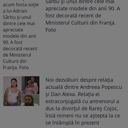
Sârbu și unul dintre cele mai
apreciate modele din anii 90. A
fost decorată recent de
Ministerul Culturii din Franța.
Foto
Noi dezvăluiri despre relația
actuală dintre Andreea Popescu
și Dan Alexa. Relația ei
extraconjugală cu antrenorul a
dus la divorțul de Rareș Cojoc,
însă nimeni nu se aștepta la ce
se întâmplă în prezent