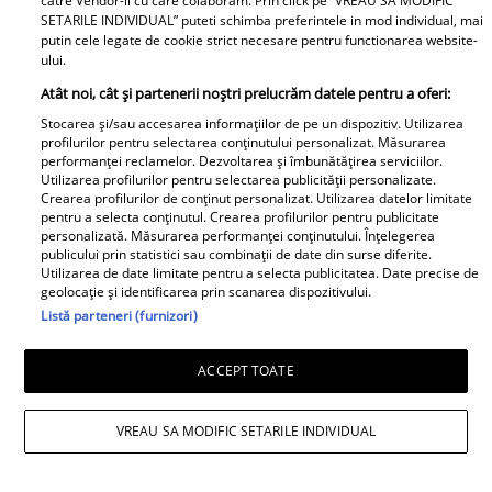
catre Vendor-ii cu care colaboram. Prin click pe “VREAU SA MODIFIC
ce ajunsese in scaun cu
dupa divortul de
SETARILE INDIVIDUAL” puteti schimba preferintele in mod individual, mai
rotile: &quot;In urma cu
Andreea Popescu. Ce i-a
putin cele legate de cookie strict necesare pentru functionarea website-
ului.
un an...&quot; Vezi mai
comentat public fostei
mult
nurori
Atât noi, cât și partenerii noștri prelucrăm datele pentru a oferi:
Stocarea și/sau accesarea informațiilor de pe un dispozitiv. Utilizarea
profilurilor pentru selectarea conținutului personalizat. Măsurarea
performanței reclamelor. Dezvoltarea și îmbunătățirea serviciilor.
Surpriză în showbiz-ul
Utilizarea profilurilor pentru selectarea publicității personalizate.
românesc! Valentin
Doliu în familia lui Miraj
Crearea profilurilor de conținut personalizat. Utilizarea datelor limitate
pentru a selecta conținutul. Crearea profilurilor pentru publicitate
Sanfira și Codruța Filip,
Tzunami! Fiica artistului
personalizată. Măsurarea performanței conținutului. Înțelegerea
împreună ....
și-a luat rămas-bun
publicului prin statistici sau combinații de date din surse diferite.
Utilizarea de date limitate pentru a selecta publicitatea. Date precise de
printr-un mesaj dureros
geolocație și identificarea prin scanarea dispozitivului.
Listă parteneri (furnizori)
Retete
ACCEPT TOATE
VREAU SA MODIFIC SETARILE INDIVIDUAL