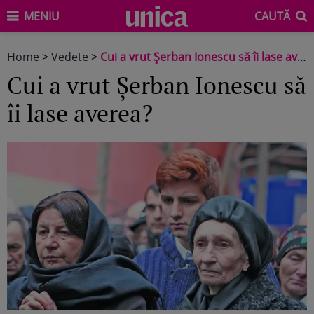
MENIU
CAUTĂ
Home
>
Vedete
>
Cui a vrut Şerban Ionescu să îi lase averea?
Cui a vrut Şerban Ionescu să
îi lase averea?