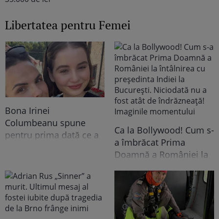
Libertatea pentru Femei
Bona Irinei
Columbeanu spune
Ca la Bollywood! Cum s-
pentru prima dată ce a
a îmbrăcat Prima
trăit în vila de la
Doamnă a României la
Izvorani. Ce nu s-a văzut
întâlnirea cu președinta
niciodată la TV: ”Eu am
Indiei la București.
cunoscut o altă latură a
Niciodată nu a fost atât
relației lor. În casă era o
de îndrăzneață!
atmosferă..."
Imaginile momentului