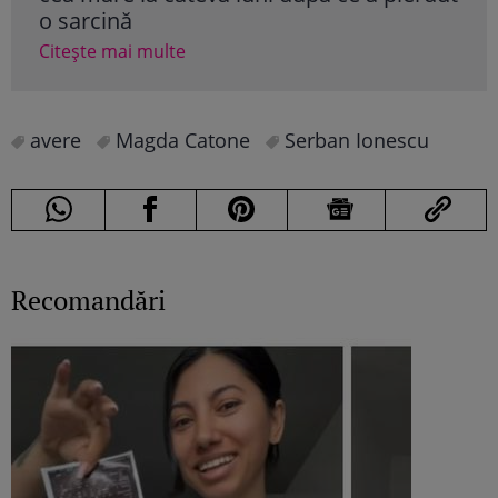
o sarcină
Cite
Citește mai multe
avere
Magda Catone
Serban Ionescu
Recomandări