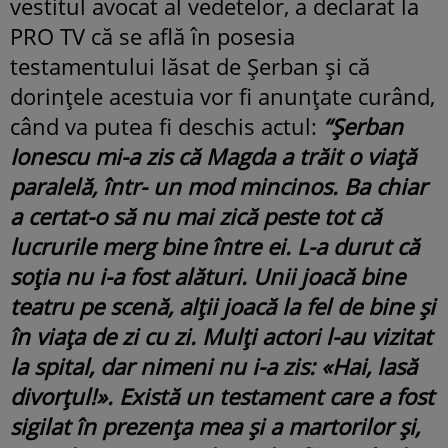
vestitul avocat al vedetelor, a declarat la
PRO TV că se află în posesia
testamentului lăsat de Şerban şi că
dorinţele acestuia vor fi anunţate curând,
când va putea fi deschis actul:
“Şerban
Ionescu mi-a zis că Magda a trăit o viaţă
paralelă, într- un mod mincinos. Ba chiar
a certat-o să nu mai zică peste tot că
lucrurile merg bine între ei. L-a durut că
soţia nu i-a fost alături. Unii joacă bine
teatru pe scenă, alţii joacă la fel de bine şi
în viaţa de zi cu zi. Mulţi actori l-au vizitat
la spital, dar nimeni nu i-a zis: «Hai, lasă
divorţul!». Există un testament care a fost
sigilat în prezenţa mea şi a martorilor şi,