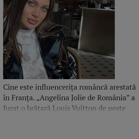
Cine este influencerița româncă arestată
în Franța. „Angelina Jolie de România” a
furat o brățară Louis Vuitton de peste
36.500 de euro