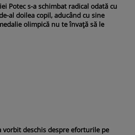
iei Potec s-a schimbat radical odată cu
de-al doilea copil, aducând cu sine
medalie olimpică nu te învață să le
ROMÂNEŞTI
VEDETE
Fiica Iuliei Albu și a lui Mihai 
strălucit la banchet. Mikaela a
purtat o rochie creată de cele
mamă și i-a împrumutat panto
Valentino: „M-am simțit ca o
prințesă”
vorbit deschis despre eforturile pe