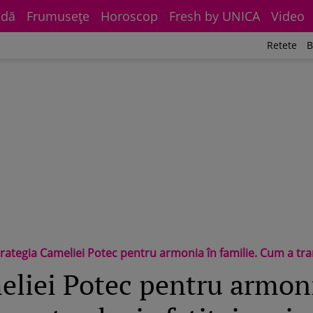
dă
Frumuseţe
Horoscop
Fresh by UNICA
Video
Retete
B
tegia Cameliei Potec pentru armonia în familie. Cum a transformat gelozia fetiței mai mari în iubire pentru surioara ei. „I 
eliei Potec pentru armoni