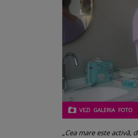
VEZI
GALERIA
FOTO
„Cea mare este activă, d