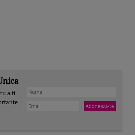
Unica
u a fi
ortante