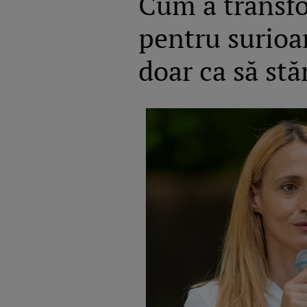
Cum a transfo
pentru surioar
doar ca să st