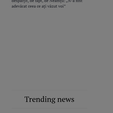
despărțit, de fapt, de Neamțu: „N-a fost
adevărat ceea ce ați văzut voi”
Trending news