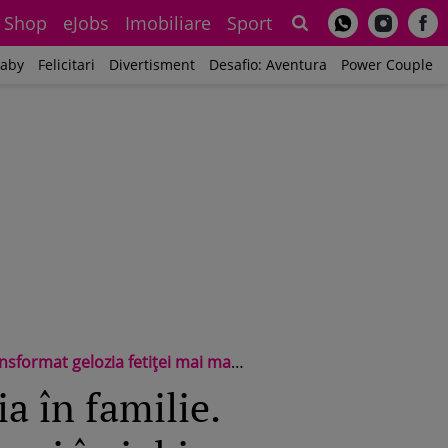
Shop
eJobs
Imobiliare
Sport
Sh
aby
Felicitari
Divertisment
Desafio: Aventura
Power Couple
se părea că o trimitem de acasă doar ca să stăm noi cu cea mică!”
a în familie.