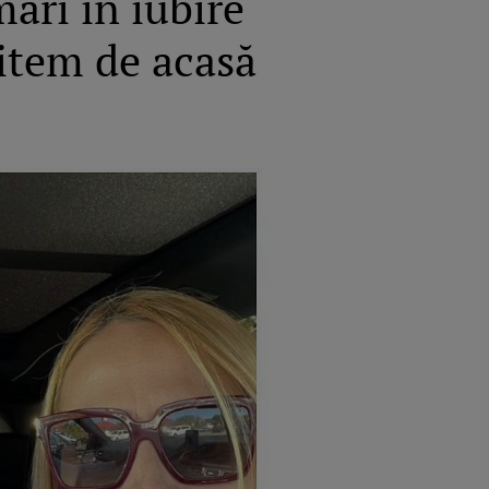
ari în iubire
mitem de acasă