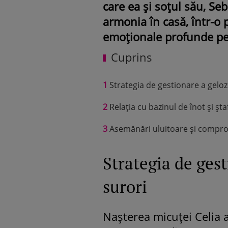
care ea și soțul său, Se
armonia în casă, într-o
emoționale profunde pent
Cuprins
1
Strategia de gestionare a gelozi
2
Relația cu bazinul de înot și șt
3
Asemănări uluitoare și comprom
Strategia de gest
surori
Nașterea micuței Celia a