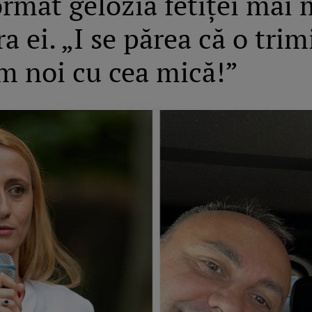
rmat gelozia fetiței mai m
a ei. „I se părea că o tri
ăm noi cu cea mică!”