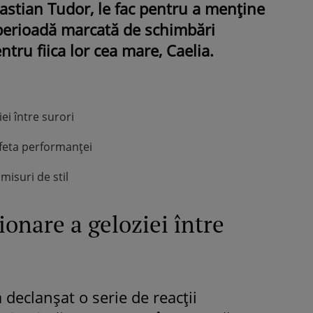
bastian Tudor, le fac pentru a menține
 perioadă marcată de schimbări
ru fiica lor cea mare, Caelia.
ei între surori
afeta performanței
isuri de stil
ionare a geloziei între
 declanșat o serie de reacții