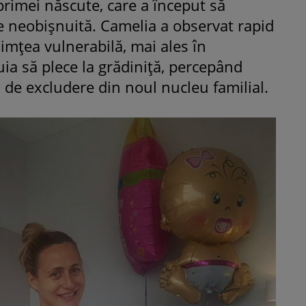
primei născute, care a început să
te neobișnuită. Camelia a observat rapid
simțea vulnerabilă, mai ales în
ia să plece la grădiniță, percepând
 de excludere din noul nucleu familial.