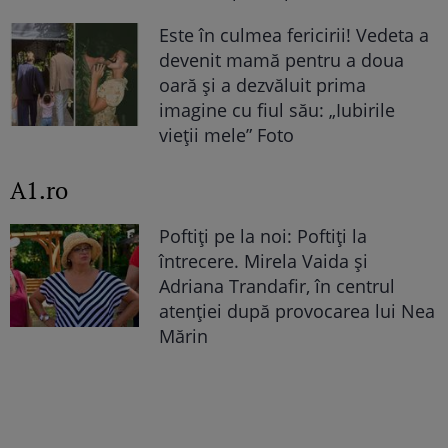
Este în culmea fericirii! Vedeta a
devenit mamă pentru a doua
oară și a dezvăluit prima
imagine cu fiul său: „Iubirile
vieții mele” Foto
A1.ro
Poftiți pe la noi: Poftiți la
întrecere. Mirela Vaida și
Adriana Trandafir, în centrul
atenției după provocarea lui Nea
Mărin