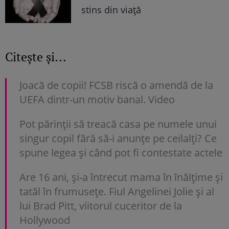
stins din viață
Citește și...
Joacă de copii! FCSB riscă o amendă de la
UEFA dintr-un motiv banal. Video
Pot părinții să treacă casa pe numele unui
singur copil fără să-i anunțe pe ceilalți? Ce
spune legea și când pot fi contestate actele
Are 16 ani, și-a întrecut mama în înălțime și
tatăl în frumusețe. Fiul Angelinei Jolie și al
lui Brad Pitt, viitorul cuceritor de la
Hollywood