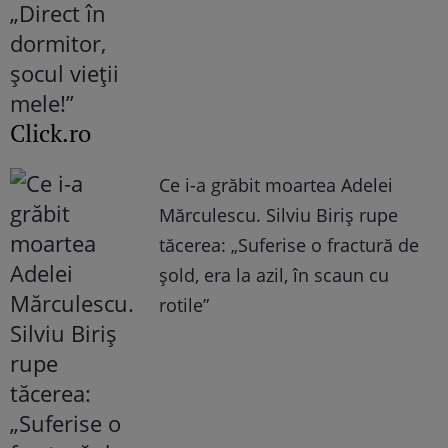
Click.ro
Ce i-a grăbit moartea Adelei
Mărculescu. Silviu Biriș rupe
tăcerea: „Suferise o fractură de
șold, era la azil, în scaun cu
rotile”