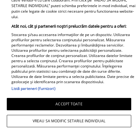
catre Vendor-ii cu care colaboram. Prin click pe “VREAU SA MODIFIC
SETARILE INDIVIDUAL” puteti schimba preferintele in mod individual, mai
putin cele legate de cookie strict necesare pentru functionarea website-
ului.
Atât noi, cât și partenerii noștri prelucrăm datele pentru a oferi:
Stocarea și/sau accesarea informațiilor de pe un dispozitiv. Utilizarea
profilurilor pentru selectarea conținutului personalizat. Măsurarea
performanței reclamelor. Dezvoltarea și îmbunătățirea serviciilor.
Utilizarea profilurilor pentru selectarea publicității personalizate.
Daniela Nane, dezvăluiri după
Crearea profilurilor de conținut personalizat. Utilizarea datelor limitate
pentru a selecta conținutul. Crearea profilurilor pentru publicitate
despărțirea de Octavian Ene. Cum se
personalizată. Măsurarea performanței conținutului. Înțelegerea
publicului prin statistici sau combinații de date din surse diferite.
simte actrița: „Nu simt nicio lipsă”
Utilizarea de date limitate pentru a selecta publicitatea. Date precise de
geolocație și identificarea prin scanarea dispozitivului.
Listă parteneri (furnizori)
ACCEPT TOATE
VREAU SA MODIFIC SETARILE INDIVIDUAL