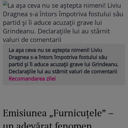
La așa ceva nu se aștepta nimeni! Liviu
Dragnea s-a întors împotriva fostului său
partid și îi aduce acuzații grave lui Grindeanu.
Declarațiile lui au stârnit valuri de comentarii
Recomandarea zilei
Emisiunea „Furnicuțele” –
un adevărat fenomen