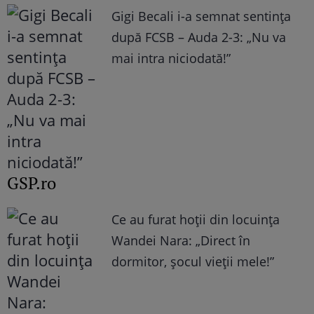
Gigi Becali i-a semnat sentința
după FCSB – Auda 2-3: „Nu va
mai intra niciodată!”
GSP.ro
Ce au furat hoții din locuința
Wandei Nara: „Direct în
dormitor, șocul vieții mele!”