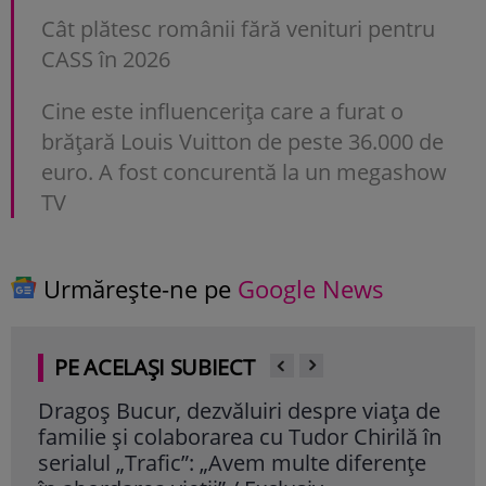
Cât plătesc românii fără venituri pentru
CASS în 2026
Cine este influencerița care a furat o
brățară Louis Vuitton de peste 36.000 de
euro. A fost concurentă la un megashow
TV
Urmărește-ne pe
Google News
PE ACELAȘI SUBIECT
Dragoș Bucur, dezvăluiri despre viața de
Cum
familie și colaborarea cu Tudor Chirilă în
vâr
serialul „Trafic”: „Avem multe diferențe
dor