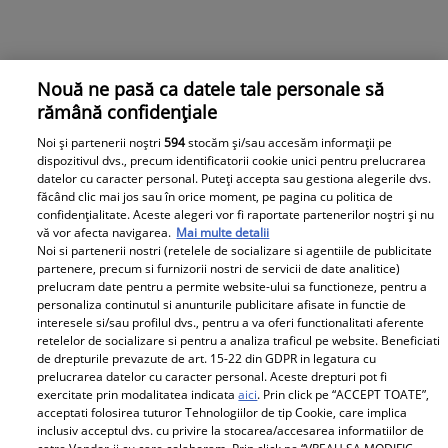
Nouă ne pasă ca datele tale personale să
rămână confidențiale
Noi și partenerii noștri
594
stocăm și/sau accesăm informații pe
dispozitivul dvs., precum identificatorii cookie unici pentru prelucrarea
datelor cu caracter personal. Puteți accepta sau gestiona alegerile dvs.
făcând clic mai jos sau în orice moment, pe pagina cu politica de
confidențialitate. Aceste alegeri vor fi raportate partenerilor noștri și nu
vă vor afecta navigarea.
Mai multe detalii
Noi si partenerii nostri (retelele de socializare si agentiile de publicitate
partenere, precum si furnizorii nostri de servicii de date analitice)
prelucram date pentru a permite website-ului sa functioneze, pentru a
personaliza continutul si anunturile publicitare afisate in functie de
interesele si/sau profilul dvs., pentru a va oferi functionalitati aferente
retelelor de socializare si pentru a analiza traficul pe website. Beneficiati
de drepturile prevazute de art. 15-22 din GDPR in legatura cu
prelucrarea datelor cu caracter personal. Aceste drepturi pot fi
exercitate prin modalitatea indicata
aici
. Prin click pe “ACCEPT TOATE”,
acceptati folosirea tuturor Tehnologiilor de tip Cookie, care implica
inclusiv acceptul dvs. cu privire la stocarea/accesarea informatiilor de