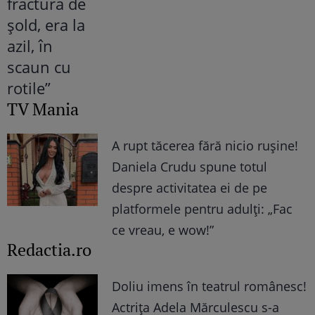
TV Mania
A rupt tăcerea fără nicio rușine!
Daniela Crudu spune totul
despre activitatea ei de pe
platformele pentru adulți: „Fac
ce vreau, e wow!”
Redactia.ro
Doliu imens în teatrul românesc!
Actrița Adela Mărculescu s-a