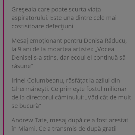
Greșeala care poate scurta viața
aspiratorului. Este una dintre cele mai
costisitoare defecțiuni
Mesaj emoționant pentru Denisa Răducu,
la 9 ani de la moartea artistei: „Vocea
Denisei s-a stins, dar ecoul ei continuă să
răsune”
Irinel Columbeanu, răsfățat la azilul din
Ghermănești. Ce primește fostul milionar
de la directorul căminului: „Văd cât de mult
se bucură”
Andrew Tate, mesaj după ce a fost arestat
în Miami. Ce a transmis de după gratii