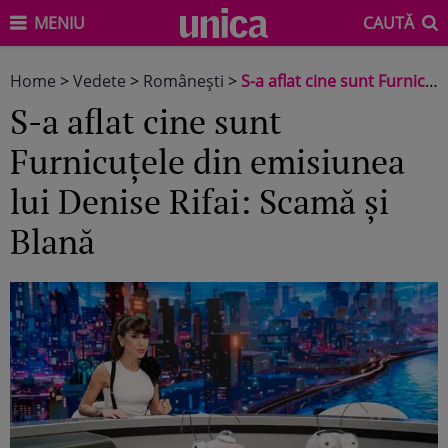
MENIU
CAUTĂ
Home
>
Vedete
>
Româneşti
>
S-a aflat cine sunt Furnicuțele din emisiunea lui Denise Rifai: Scamă și Blană
S-a aflat cine sunt
Furnicuțele din emisiunea
lui Denise Rifai: Scamă și
Blană