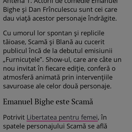
Antena 1. Actorii de comedie Emanuel
Bighe și Dan Frînculescu sunt cei care
dau viață acestor personaje îndrăgite.
Cu umorul lor spontan și replicile
tăioase, Scamă și Blană au cucerit
publicul încă de la debutul emisiunii
„Furnicuțele”. Show-ul, care are câte un
nou invitat în fiecare ediție, conferă o
atmosferă animată prin intervențiile
savuroase ale celor două personaje.
Emanuel Bighe este Scamă
Potrivit
Libertatea pentru femei
, în
spatele personajului Scamă se află