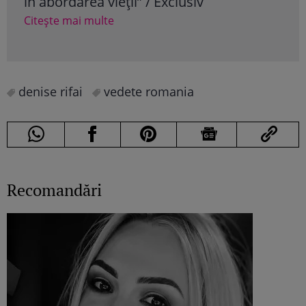
în abordarea vieții” / Exclusiv
Cite
Citește mai multe
denise rifai
vedete romania
Recomandări