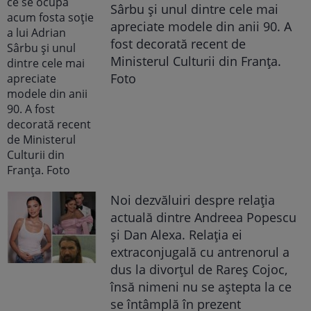
Sârbu și unul dintre cele mai
apreciate modele din anii 90. A
fost decorată recent de
Ministerul Culturii din Franța.
Foto
Noi dezvăluiri despre relația
actuală dintre Andreea Popescu
și Dan Alexa. Relația ei
extraconjugală cu antrenorul a
dus la divorțul de Rareș Cojoc,
însă nimeni nu se aștepta la ce
se întâmplă în prezent