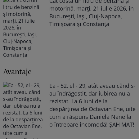
Cât costă un litru de benzină și
motorină, marți, 21 iulie 2026, în
București, Iași, Cluj-Napoca,
Timișoara și Constanța
Avantaje
Ea - 52, el - 29, atât aveau când s-
au îndrăgostit, dar iubirea nu a
rezistat. La 6 luni de la
despărțirea de Octavian Ene, uite
cum a răspuns Daniela Nane la
o întrebare incomodă! ȘAH MAT!