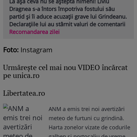
La așa ceva nu se aștepta nimeni! Liviu
Dragnea s-a întors împotriva fostului său
partid și îi aduce acuzații grave lui Grindeanu.
Declarațiile lui au stârnit valuri de comentarii
Recomandarea zilei
Foto:
Instagram
Urmăreşte cel mai nou VIDEO încărcat
pe unica.ro
Libertatea.ro
ANM a emis trei noi avertizări
meteo de furtuni cu grindină.
Harta zonelor vizate de codurile
galben și portocaliu de vreme