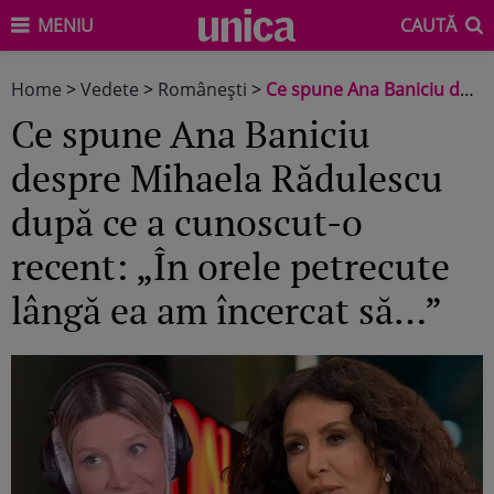
MENIU
CAUTĂ
Home
>
Vedete
>
Româneşti
>
Ce spune Ana Baniciu despre Mihaela Rădulescu după ce a cunoscut-o recent: „În orele petrecute lângă ea am încercat să…”
Ce spune Ana Baniciu
despre Mihaela Rădulescu
după ce a cunoscut-o
recent: „În orele petrecute
lângă ea am încercat să…”