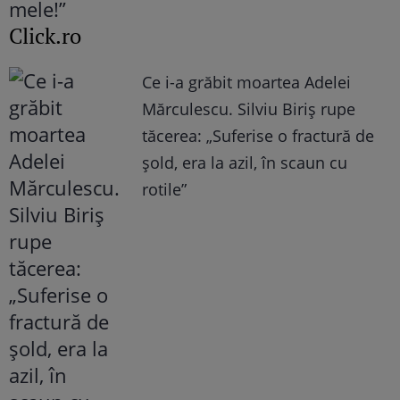
Click.ro
Ce i-a grăbit moartea Adelei
Mărculescu. Silviu Biriș rupe
tăcerea: „Suferise o fractură de
șold, era la azil, în scaun cu
rotile”