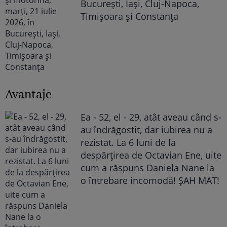
București, Iași, Cluj-Napoca,
Timișoara și Constanța
Avantaje
Ea - 52, el - 29, atât aveau când s-
au îndrăgostit, dar iubirea nu a
rezistat. La 6 luni de la
despărțirea de Octavian Ene, uite
cum a răspuns Daniela Nane la
o întrebare incomodă! ȘAH MAT!