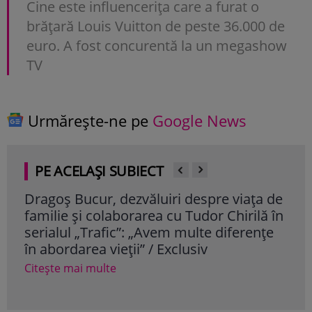
Cine este influencerița care a furat o
brățară Louis Vuitton de peste 36.000 de
euro. A fost concurentă la un megashow
TV
Urmărește-ne pe
Google News
PE ACELAȘI SUBIECT
Dragoș Bucur, dezvăluiri despre viața de
Cum
familie și colaborarea cu Tudor Chirilă în
vâr
serialul „Trafic”: „Avem multe diferențe
dor
în abordarea vieții” / Exclusiv
Cite
Citește mai multe