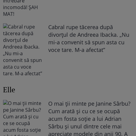
Cabral rupe tăcerea după
divorțul de Andreea Ibacka. „Nu
mi-a convenit să spun asta cu
voce tare. M-a afectat”
Elle
O mai ții minte pe Janine Sârbu?
Cum arată și cu ce se ocupă
acum fosta soție a lui Adrian
Sârbu și unul dintre cele mai
apreciate modele din anii 90. A