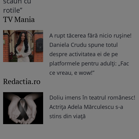
TV Mania
A rupt tăcerea fără nicio rușine!
Daniela Crudu spune totul
despre activitatea ei de pe
platformele pentru adulți: „Fac
ce vreau, e wow!”
Redactia.ro
Doliu imens în teatrul românesc!
Actrița Adela Mărculescu s-a
stins din viață