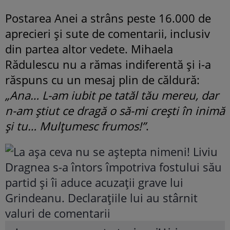
Postarea Anei a strâns peste 16.000 de
aprecieri și sute de comentarii, inclusiv
din partea altor vedete. Mihaela
Rădulescu nu a rămas indiferentă și i-a
răspuns cu un mesaj plin de căldură:
„Ana… L-am iubit pe tatăl tău mereu, dar
n-am știut ce dragă o să-mi crești în inimă
și tu… Mulțumesc frumos!”
.