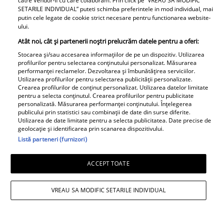
catre Vendor-ii cu care colaboram. Prin click pe “VREAU SA MODIFIC
SETARILE INDIVIDUAL” puteti schimba preferintele in mod individual, mai
putin cele legate de cookie strict necesare pentru functionarea website-
ului.
Atât noi, cât și partenerii noștri prelucrăm datele pentru a oferi:
Stocarea și/sau accesarea informațiilor de pe un dispozitiv. Utilizarea
profilurilor pentru selectarea conținutului personalizat. Măsurarea
performanței reclamelor. Dezvoltarea și îmbunătățirea serviciilor.
Utilizarea profilurilor pentru selectarea publicității personalizate.
Crearea profilurilor de conținut personalizat. Utilizarea datelor limitate
pentru a selecta conținutul. Crearea profilurilor pentru publicitate
personalizată. Măsurarea performanței conținutului. Înțelegerea
publicului prin statistici sau combinații de date din surse diferite.
Utilizarea de date limitate pentru a selecta publicitatea. Date precise de
geolocație și identificarea prin scanarea dispozitivului.
Listă parteneri (furnizori)
ACCEPT TOATE
VREAU SA MODIFIC SETARILE INDIVIDUAL