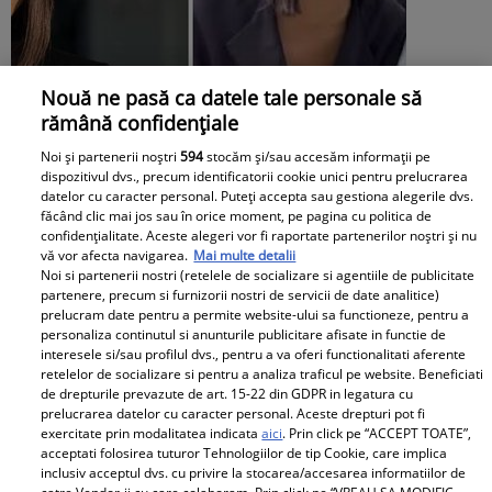
Nouă ne pasă ca datele tale personale să
rămână confidențiale
Noi și partenerii noștri
594
stocăm și/sau accesăm informații pe
dispozitivul dvs., precum identificatorii cookie unici pentru prelucrarea
datelor cu caracter personal. Puteți accepta sau gestiona alegerile dvs.
Andreea Popescu și fosta soacră, schimb
făcând clic mai jos sau în orice moment, pe pagina cu politica de
confidențialitate. Aceste alegeri vor fi raportate partenerilor noștri și nu
de replici. Ce i-a spus mama lui Rareș
vă vor afecta navigarea.
Mai multe detalii
Noi si partenerii nostri (retelele de socializare si agentiile de publicitate
Cojoc influenceriței: „Am găsit soluția”
partenere, precum si furnizorii nostri de servicii de date analitice)
prelucram date pentru a permite website-ului sa functioneze, pentru a
personaliza continutul si anunturile publicitare afisate in functie de
interesele si/sau profilul dvs., pentru a va oferi functionalitati aferente
retelelor de socializare si pentru a analiza traficul pe website. Beneficiati
de drepturile prevazute de art. 15-22 din GDPR in legatura cu
prelucrarea datelor cu caracter personal. Aceste drepturi pot fi
exercitate prin modalitatea indicata
aici
. Prin click pe “ACCEPT TOATE”,
acceptati folosirea tuturor Tehnologiilor de tip Cookie, care implica
inclusiv acceptul dvs. cu privire la stocarea/accesarea informatiilor de