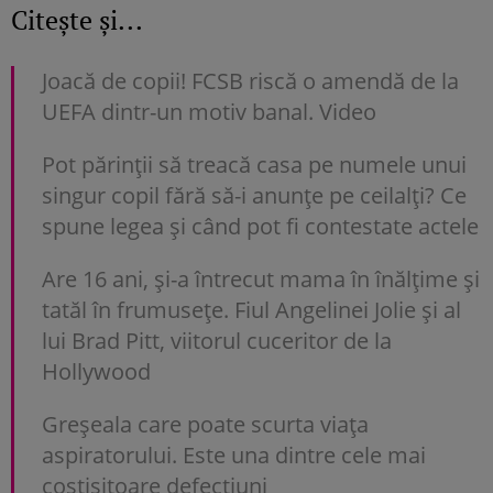
Citește și...
Joacă de copii! FCSB riscă o amendă de la
UEFA dintr-un motiv banal. Video
Pot părinții să treacă casa pe numele unui
singur copil fără să-i anunțe pe ceilalți? Ce
spune legea și când pot fi contestate actele
Are 16 ani, și-a întrecut mama în înălțime și
tatăl în frumusețe. Fiul Angelinei Jolie și al
lui Brad Pitt, viitorul cuceritor de la
Hollywood
Greșeala care poate scurta viața
aspiratorului. Este una dintre cele mai
costisitoare defecțiuni