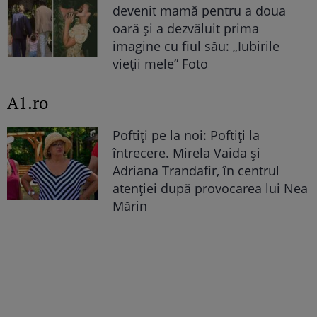
devenit mamă pentru a doua
oară și a dezvăluit prima
imagine cu fiul său: „Iubirile
vieții mele” Foto
A1.ro
Poftiți pe la noi: Poftiți la
întrecere. Mirela Vaida și
Adriana Trandafir, în centrul
atenției după provocarea lui Nea
Mărin