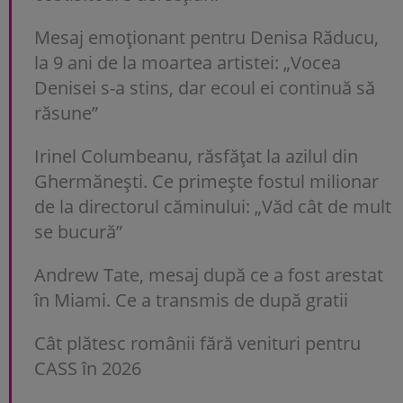
Mesaj emoționant pentru Denisa Răducu,
la 9 ani de la moartea artistei: „Vocea
Denisei s-a stins, dar ecoul ei continuă să
răsune”
Irinel Columbeanu, răsfățat la azilul din
Ghermănești. Ce primește fostul milionar
de la directorul căminului: „Văd cât de mult
se bucură”
Andrew Tate, mesaj după ce a fost arestat
în Miami. Ce a transmis de după gratii
Cât plătesc românii fără venituri pentru
CASS în 2026