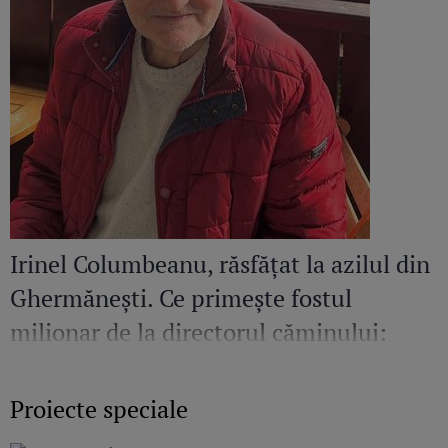
Irinel Columbeanu, răsfățat la azilul din
Ghermănești. Ce primește fostul
milionar de la directorul căminului:
„Văd cât de mult se bucură”
Proiecte speciale