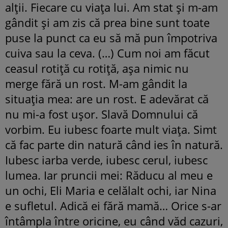
alții. Fiecare cu viața lui. Am stat și m-am
gândit și am zis că prea bine sunt toate
puse la punct ca eu să mă pun împotriva
cuiva sau la ceva. (…) Cum noi am făcut
ceasul rotiță cu rotiță, așa nimic nu
merge fără un rost. M-am gândit la
situația mea: are un rost. E adevărat că
nu mi-a fost ușor. Slavă Domnului că
vorbim. Eu iubesc foarte mult viața. Simt
că fac parte din natură când ies în natură.
Iubesc iarba verde, iubesc cerul, iubesc
lumea. Iar pruncii mei: Răducu al meu e
un ochi, Eli Maria e celălalt ochi, iar Nina
e sufletul. Adică ei fără mamă… Orice s-ar
întâmpla între oricine, eu când văd cazuri,