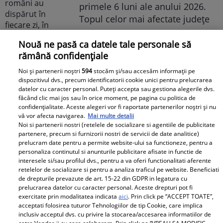
primele 6 luni ale anului 2026.
Topul celor mai afectate județe
Nouă ne pasă ca datele tale personale să
rămână confidențiale
Noi și partenerii noștri
594
stocăm și/sau accesăm informații pe
dispozitivul dvs., precum identificatorii cookie unici pentru prelucrarea
Un vecin instruit poate salva o
datelor cu caracter personal. Puteți accepta sau gestiona alegerile dvs.
făcând clic mai jos sau în orice moment, pe pagina cu politica de
viață. Vezi despre ce e vorba
confidențialitate. Aceste alegeri vor fi raportate partenerilor noștri și nu
vă vor afecta navigarea.
Mai multe detalii
Noi si partenerii nostri (retelele de socializare si agentiile de publicitate
partenere, precum si furnizorii nostri de servicii de date analitice)
prelucram date pentru a permite website-ului sa functioneze, pentru a
personaliza continutul si anunturile publicitare afisate in functie de
Libertatea.ro
interesele si/sau profilul dvs., pentru a va oferi functionalitati aferente
retelelor de socializare si pentru a analiza traficul pe website. Beneficiati
Cât costă un litru de benzină și
de drepturile prevazute de art. 15-22 din GDPR in legatura cu
prelucrarea datelor cu caracter personal. Aceste drepturi pot fi
motorină, marți, 21 iulie 2026, în
exercitate prin modalitatea indicata
aici
. Prin click pe “ACCEPT TOATE”,
București, Iași, Cluj-Napoca,
acceptati folosirea tuturor Tehnologiilor de tip Cookie, care implica
inclusiv acceptul dvs. cu privire la stocarea/accesarea informatiilor de
Timișoara și Constanța