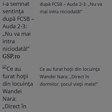
după FCSB – Auda 2-3: „Nu va
mai intra niciodată!”
GSP.ro
Ce au furat hoții din locuința
Wandei Nara: „Direct în
dormitor, șocul vieții mele!”