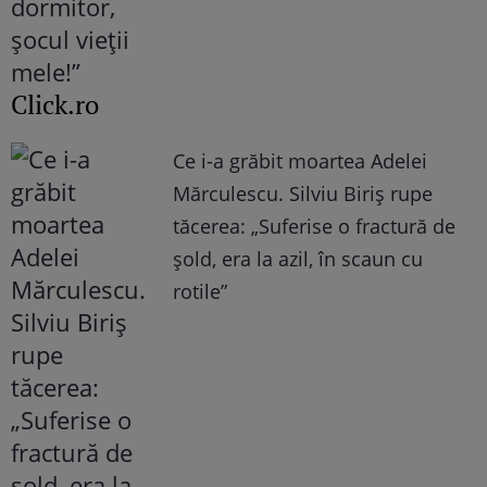
Click.ro
Ce i-a grăbit moartea Adelei
Mărculescu. Silviu Biriș rupe
tăcerea: „Suferise o fractură de
șold, era la azil, în scaun cu
rotile”