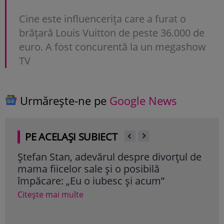
Cine este influencerița care a furat o
brățară Louis Vuitton de peste 36.000 de
euro. A fost concurentă la un megashow
TV
Urmărește-ne pe
Google News
PE ACELAȘI SUBIECT
l de
Andreea Ibacka, primele declarații după
Ca
divorțul de Cabral: „Prefer demnitatea în
di
locul explicațiilor”
ca
og
Citește mai multe
Cit