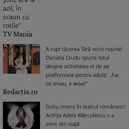
TV Mania
A rupt tăcerea fără nicio rușine!
Daniela Crudu spune totul
despre activitatea ei de pe
platformele pentru adulți: „Fac
ce vreau, e wow!”
Redactia.ro
Doliu imens în teatrul românesc!
Actrița Adela Mărculescu s-a
stins din viață