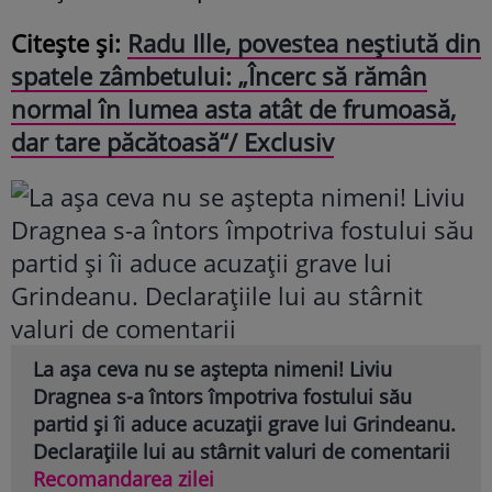
Citește și:
Radu Ille, povestea neștiută din
spatele zâmbetului: „Încerc să rămân
normal în lumea asta atât de frumoasă,
dar tare păcătoasă“/ Exclusiv
La așa ceva nu se aștepta nimeni! Liviu
Dragnea s-a întors împotriva fostului său
partid și îi aduce acuzații grave lui Grindeanu.
Declarațiile lui au stârnit valuri de comentarii
Recomandarea zilei