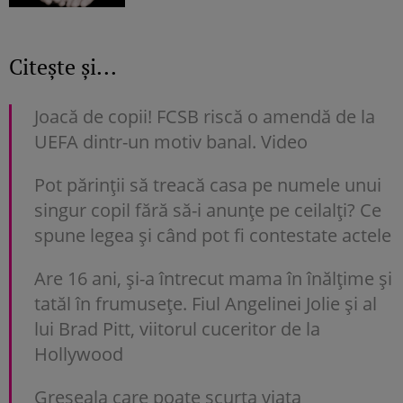
Citește și...
Joacă de copii! FCSB riscă o amendă de la
UEFA dintr-un motiv banal. Video
Pot părinții să treacă casa pe numele unui
singur copil fără să-i anunțe pe ceilalți? Ce
spune legea și când pot fi contestate actele
Are 16 ani, și-a întrecut mama în înălțime și
tatăl în frumusețe. Fiul Angelinei Jolie și al
lui Brad Pitt, viitorul cuceritor de la
Hollywood
Greșeala care poate scurta viața