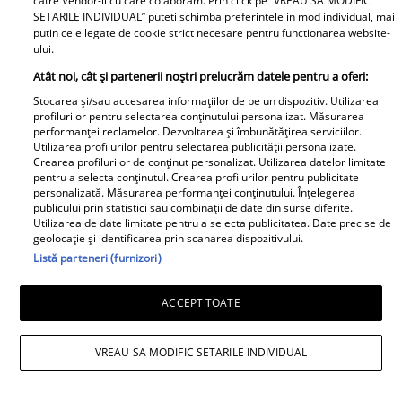
catre Vendor-ii cu care colaboram. Prin click pe “VREAU SA MODIFIC
SETARILE INDIVIDUAL” puteti schimba preferintele in mod individual, mai
putin cele legate de cookie strict necesare pentru functionarea website-
ului.
Atât noi, cât și partenerii noștri prelucrăm datele pentru a oferi:
Stocarea și/sau accesarea informațiilor de pe un dispozitiv. Utilizarea
profilurilor pentru selectarea conținutului personalizat. Măsurarea
Avantaje
performanței reclamelor. Dezvoltarea și îmbunătățirea serviciilor.
Utilizarea profilurilor pentru selectarea publicității personalizate.
Crearea profilurilor de conținut personalizat. Utilizarea datelor limitate
Ea - 52, el - 29, atât aveau când s-
pentru a selecta conținutul. Crearea profilurilor pentru publicitate
au îndrăgostit, dar iubirea nu a
personalizată. Măsurarea performanței conținutului. Înțelegerea
publicului prin statistici sau combinații de date din surse diferite.
rezistat. La 6 luni de la
Utilizarea de date limitate pentru a selecta publicitatea. Date precise de
despărțirea de Octavian Ene, uite
geolocație și identificarea prin scanarea dispozitivului.
cum a răspuns Daniela Nane la
Listă parteneri (furnizori)
o întrebare incomodă! ȘAH MAT!
ACCEPT TOATE
VREAU SA MODIFIC SETARILE INDIVIDUAL