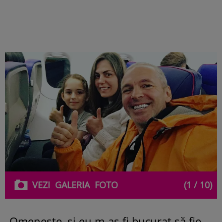
VEZI
GALERIA
FOTO
(1 / 10)
„Omenește, și eu m-aș fi bucurat să fie