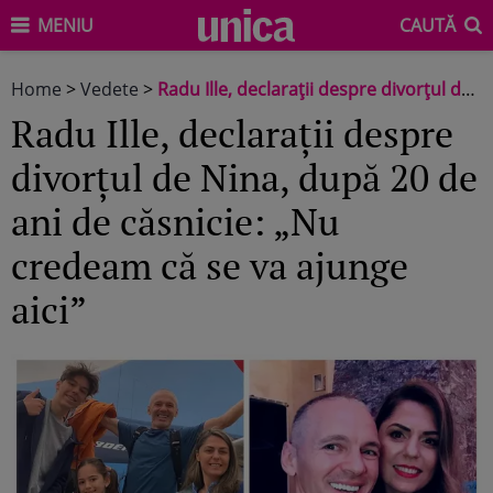
MENIU
CAUTĂ
Home
>
Vedete
>
Radu Ille, declarații despre divorțul de Nina, după 20 de ani de căsnicie: „Nu credeam că se va ajunge aici”
Radu Ille, declarații despre
divorțul de Nina, după 20 de
ani de căsnicie: „Nu
credeam că se va ajunge
aici”