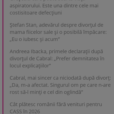
aspiratorului. Este una dintre cele mai
costisitoare defecțiuni
Ștefan Stan, adevărul despre divorțul de
mama fiicelor sale și o posibilă împăcare:
„Eu o iubesc și acum”
Andreea Ibacka, primele declarații după
divorțul de Cabral: „Prefer demnitatea în
locul explicațiilor”
Cabral, mai sincer ca niciodată după divorț:
„Da, m-a afectat. Singurul om pe care n-are
rost să-l minți e cel din oglindă”
Cât plătesc românii fără venituri pentru
CASS în 2026