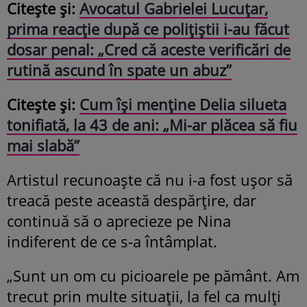
Citește și:
Avocatul Gabrielei Lucuțar,
prima reacție după ce polițiștii i-au făcut
dosar penal: „Cred că aceste verificări de
rutină ascund în spate un abuz”
Citește și:
Cum își menține Delia silueta
tonifiată, la 43 de ani: „Mi-ar plăcea să fiu
mai slabă”
Artistul recunoaște că nu i-a fost ușor să
treacă peste această despărțire, dar
continuă să o aprecieze pe Nina
indiferent de ce s-a întâmplat.
„Sunt un om cu picioarele pe pământ. Am
trecut prin multe situații, la fel ca mulți