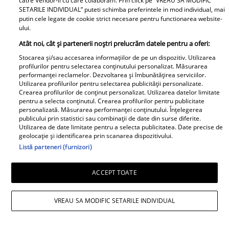
catre Vendor-ii cu care colaboram. Prin click pe “VREAU SA MODIFIC
SETARILE INDIVIDUAL” puteti schimba preferintele in mod individual, mai
tooot: „Mă abțin să nu-i
E BREAKING NEWS-UL
putin cele legate de cookie strict necesare pentru functionarea website-
scriu. Am făcut
lunii în politica
ului.
scandal!” Ce s-a
românească,
Atât noi, cât și partenerii noștri prelucrăm datele pentru a oferi:
întâmplat e...
doamnelor,
Stocarea și/sau accesarea informațiilor de pe un dispozitiv. Utilizarea
domnișoarelor și
profilurilor pentru selectarea conținutului personalizat. Măsurarea
domnilor! Astăzi, Sorin
performanței reclamelor. Dezvoltarea și îmbunătățirea serviciilor.
Utilizarea profilurilor pentru selectarea publicității personalizate.
Grindeanu a făcut
Crearea profilurilor de conținut personalizat. Utilizarea datelor limitate
ANUNȚUL pe care nici
pentru a selecta conținutul. Crearea profilurilor pentru publicitate
personalizată. Măsurarea performanței conținutului. Înțelegerea
colegii lui nu se
publicului prin statistici sau combinații de date din surse diferite.
așteptau să-l audă. Într-
Utilizarea de date limitate pentru a selecta publicitatea. Date precise de
geolocație și identificarea prin scanarea dispozitivului.
o mișcare FULGER,
Listă parteneri (furnizori)
liderul PSD tocmai a dat
Tocmai a picat
o veste importantă
adevărata 💣în showbiz!
ACCEPT TOATE
Pentru PRIMA OARĂ,
Cabral rupe tăcerea
VREAU SA MODIFIC SETARILE INDIVIDUAL
despre DIVORȚUL de
Andreea Ibacka, iar ce a