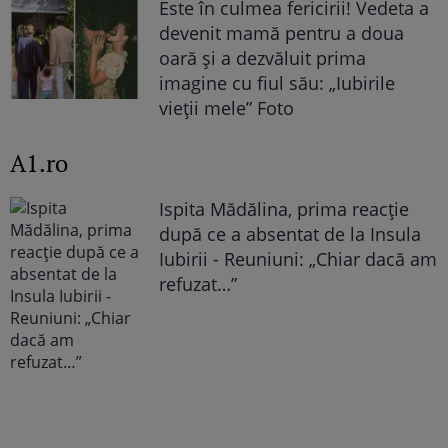
Este în culmea fericirii! Vedeta a
devenit mamă pentru a doua
oară și a dezvăluit prima
imagine cu fiul său: „Iubirile
vieții mele” Foto
A1.ro
Ispita Mădălina, prima reacție
după ce a absentat de la Insula
Iubirii - Reuniuni: „Chiar dacă am
refuzat…”