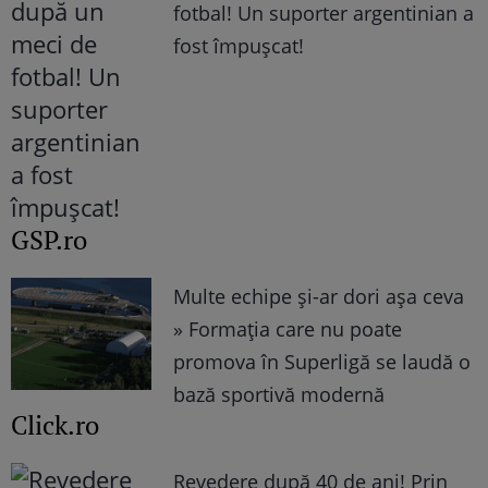
fotbal! Un suporter argentinian a
fost împușcat!
GSP.ro
Multe echipe și-ar dori așa ceva
» Formația care nu poate
promova în Superligă se laudă o
bază sportivă modernă
Click.ro
Revedere după 40 de ani! Prin