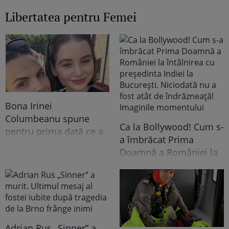
Libertatea pentru Femei
Bona Irinei
Columbeanu spune
Ca la Bollywood! Cum s-
pentru prima dată ce a
a îmbrăcat Prima
trăit în vila de la
Doamnă a României la
Izvorani. Ce nu s-a văzut
întâlnirea cu președinta
niciodată la TV: ”Eu am
Indiei la București.
cunoscut o altă latură a
Niciodată nu a fost atât
relației lor. În casă era o
de îndrăzneață!
atmosferă..."
Imaginile momentului
Adrian Rus „Sinner” a