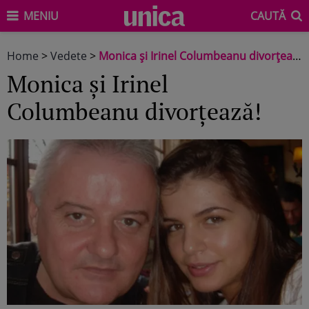
MENIU
CAUTĂ
Home
>
Vedete
>
Monica şi Irinel Columbeanu divorţează!
Monica şi Irinel
Columbeanu divorţează!