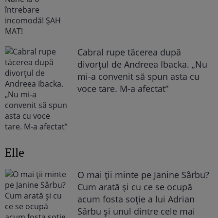
Cabral rupe tăcerea după
divorțul de Andreea Ibacka. „Nu
mi-a convenit să spun asta cu
voce tare. M-a afectat”
Elle
O mai ții minte pe Janine Sârbu?
Cum arată și cu ce se ocupă
acum fosta soție a lui Adrian
Sârbu și unul dintre cele mai