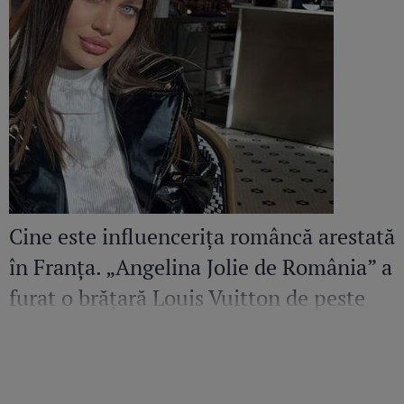
Cine este influencerița româncă arestată
în Franța. „Angelina Jolie de România” a
furat o brățară Louis Vuitton de peste
36.500 de euro