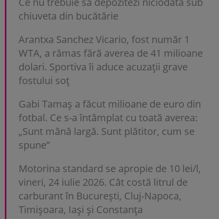
Ce nu trebuie să depozitezi niciodată sub
chiuveta din bucătărie
Arantxa Sanchez Vicario, fost număr 1
WTA, a rămas fără averea de 41 milioane
dolari. Sportiva îi aduce acuzații grave
fostului soț
Gabi Tamaș a făcut milioane de euro din
fotbal. Ce s-a întâmplat cu toată averea:
„Sunt mână largă. Sunt plătitor, cum se
spune”
Motorina standard se apropie de 10 lei/l,
vineri, 24 iulie 2026. Cât costă litrul de
carburant în București, Cluj-Napoca,
Timișoara, Iași și Constanța