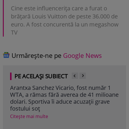
Cine este influencerița care a furat o
brățară Louis Vuitton de peste 36.000 de
euro. A fost concurentă la un megashow
TV
Urmărește-ne pe
Google News
PE ACELAȘI SUBIECT
Arantxa Sanchez Vicario, fost număr 1
Bon
WTA, a rămas fără averea de 41 milioane
spat
dolari. Sportiva îi aduce acuzații grave
Izv
fostului soț
Col
era
Citește mai multe
Cite