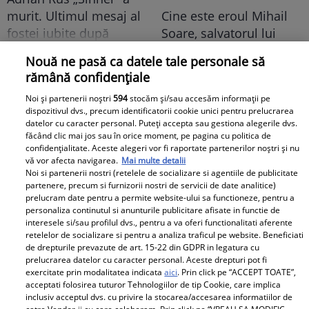
murit. Ultimul mesaj al
Cine este eroul Mihail
fostei iubite după
Soare, salvatorul lui
tragedia de la Brno
Alexandru, micuțul de 5
Nouă ne pasă ca datele tale personale să
frânge inimi
ani dispărut 3 zile în
rămână confidențiale
pădure. Ce spune
Viva.ro
Noi și partenerii noștri
594
stocăm și/sau accesăm informații pe
despre copiii lui
dispozitivul dvs., precum identificatorii cookie unici pentru prelucrarea
datelor cu caracter personal. Puteți accepta sau gestiona alegerile dvs.
făcând clic mai jos sau în orice moment, pe pagina cu politica de
confidențialitate. Aceste alegeri vor fi raportate partenerilor noștri și nu
vă vor afecta navigarea.
Mai multe detalii
Noi si partenerii nostri (retelele de socializare si agentiile de publicitate
partenere, precum si furnizorii nostri de servicii de date analitice)
prelucram date pentru a permite website-ului sa functioneze, pentru a
personaliza continutul si anunturile publicitare afisate in functie de
E breaking în lumea
interesele si/sau profilul dvs., pentru a va oferi functionalitati aferente
retelelor de socializare si pentru a analiza traficul pe website. Beneficiati
mondenă! DESPĂRȚIRE
de drepturile prevazute de art. 15-22 din GDPR in legatura cu
cu scântei în showbiz-ul
prelucrarea datelor cu caracter personal. Aceste drepturi pot fi
românesc! Îndrăgita
exercitate prin modalitatea indicata
aici
. Prin click pe “ACCEPT TOATE”,
acceptati folosirea tuturor Tehnologiilor de tip Cookie, care implica
noastră vedetă a
inclusiv acceptul dvs. cu privire la stocarea/accesarea informatiilor de
recunoscut TOT, dar