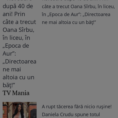
câte a trecut Oana Sîrbu, în liceu,
în „Epoca de Aur”: „Directoarea
ne mai altoia cu un băț!”
TV Mania
A rupt tăcerea fără nicio rușine!
Daniela Crudu spune totul