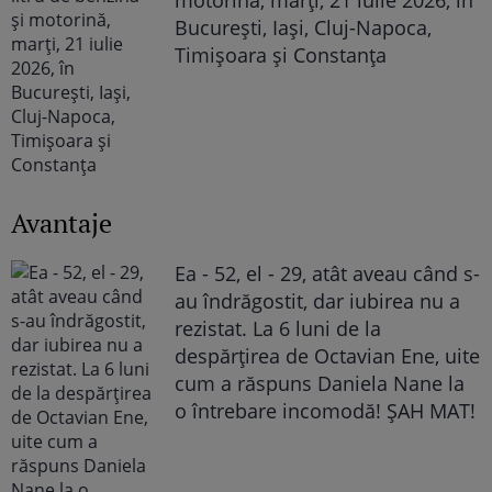
București, Iași, Cluj-Napoca,
Timișoara și Constanța
Avantaje
Ea - 52, el - 29, atât aveau când s-
au îndrăgostit, dar iubirea nu a
rezistat. La 6 luni de la
despărțirea de Octavian Ene, uite
cum a răspuns Daniela Nane la
o întrebare incomodă! ȘAH MAT!