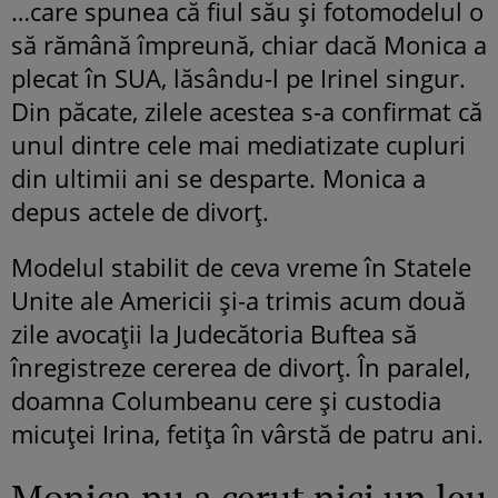
…care spunea că fiul său şi fotomodelul o
să rămână împreună, chiar dacă Monica a
plecat în SUA, lăsându-l pe Irinel singur.
Din păcate, zilele acestea s-a confirmat că
unul dintre cele mai mediatizate cupluri
din ultimii ani se desparte.
Monica a
depus actele de divorţ.
Modelul stabilit de ceva vreme în Statele
Unite ale Americii şi-a trimis acum două
zile avocaţii la Judecătoria Buftea să
înregistreze cererea de divorţ. În paralel,
doamna Columbeanu
cere şi custodia
micuţei Irina, fetiţa în vârstă de patru ani.
Monica nu a cerut nici un leu