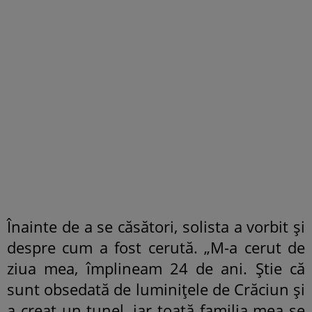
Înainte de a se căsători, solista a vorbit și
despre cum a fost cerută. „M-a cerut de
ziua mea, împlineam 24 de ani. Știe că
sunt obsedată de luminițele de Crăciun și
a creat un tunel, iar toată familia mea se