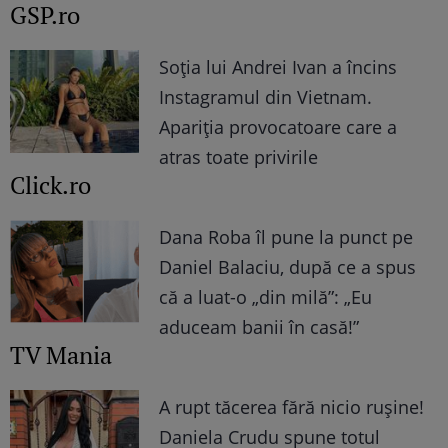
GSP.ro
Soția lui Andrei Ivan a încins
Instagramul din Vietnam.
Apariția provocatoare care a
atras toate privirile
Click.ro
Dana Roba îl pune la punct pe
Daniel Balaciu, după ce a spus
că a luat-o „din milă”: „Eu
aduceam banii în casă!”
TV Mania
A rupt tăcerea fără nicio rușine!
Daniela Crudu spune totul