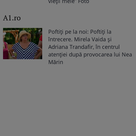
vieții mele” Foto
A1.ro
Poftiți pe la noi: Poftiți la
întrecere. Mirela Vaida și
Adriana Trandafir, în centrul
atenției după provocarea lui Nea
Mărin