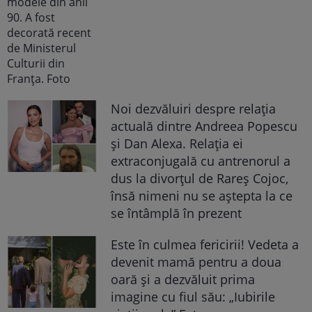
Noi dezvăluiri despre relația
actuală dintre Andreea Popescu
și Dan Alexa. Relația ei
extraconjugală cu antrenorul a
dus la divorțul de Rareș Cojoc,
însă nimeni nu se aștepta la ce
se întâmplă în prezent
Este în culmea fericirii! Vedeta a
devenit mamă pentru a doua
oară și a dezvăluit prima
imagine cu fiul său: „Iubirile