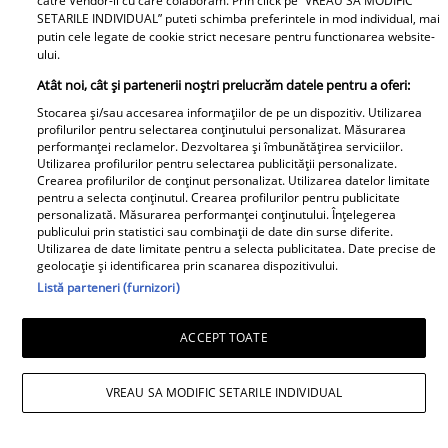
catre Vendor-ii cu care colaboram. Prin click pe “VREAU SA MODIFIC
SETARILE INDIVIDUAL” puteti schimba preferintele in mod individual, mai
putin cele legate de cookie strict necesare pentru functionarea website-
ului.
Atât noi, cât și partenerii noștri prelucrăm datele pentru a oferi:
Andreea Esca, mesaj emoționat de ziua
Stocarea și/sau accesarea informațiilor de pe un dispozitiv. Utilizarea
profilurilor pentru selectarea conținutului personalizat. Măsurarea
fiului ei. Aris Eram a împlinit 23 de ani:
performanței reclamelor. Dezvoltarea și îmbunătățirea serviciilor.
Utilizarea profilurilor pentru selectarea publicității personalizate.
„Te-ai transformat într-un bărbat
Crearea profilurilor de conținut personalizat. Utilizarea datelor limitate
pentru a selecta conținutul. Crearea profilurilor pentru publicitate
șarmant și înțelept”
personalizată. Măsurarea performanței conținutului. Înțelegerea
publicului prin statistici sau combinații de date din surse diferite.
Utilizarea de date limitate pentru a selecta publicitatea. Date precise de
geolocație și identificarea prin scanarea dispozitivului.
Listă parteneri (furnizori)
ACCEPT TOATE
VREAU SA MODIFIC SETARILE INDIVIDUAL