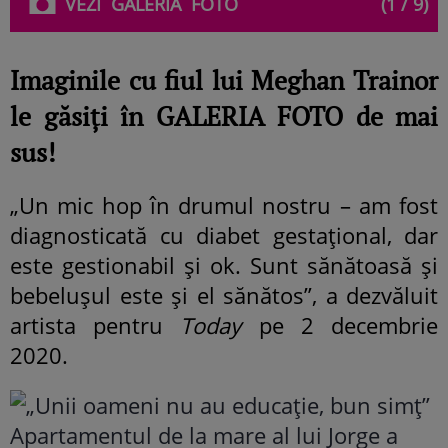
VEZI
GALERIA
FOTO
(1 / 9)
Imaginile cu fiul lui Meghan Trainor
le găsiți în GALERIA FOTO de mai
sus!
„Un mic hop în drumul nostru – am fost
diagnosticată cu diabet gestațional, dar
este gestionabil și ok. Sunt sănătoasă și
bebelușul este și el sănătos”, a dezvăluit
artista pentru
Today
pe 2 decembrie
2020.