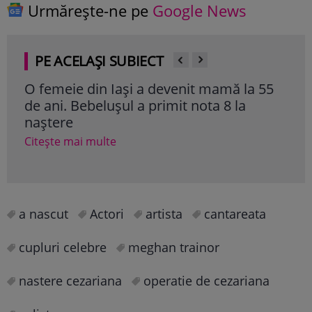
Urmărește-ne pe
Google News
PE ACELAȘI SUBIECT
O femeie din Iași a devenit mamă la 55
Pip
de ani. Bebelușul a primit nota 8 la
de l
naștere
87 
Citește mai multe
Cite
a nascut
Actori
artista
cantareata
cupluri celebre
meghan trainor
nastere cezariana
operatie de cezariana