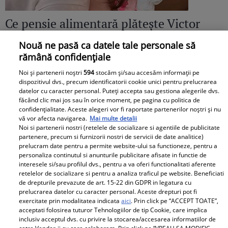
Ce pensie alimentară plătește Victor
Slav pentru Sofia, fiica lui și a Biancăi
Nouă ne pasă ca datele tale personale să
Drăgușanu: „Eu nu știu ce salariu are el,
rămână confidențiale
dar cred că ar putea să facă mai mult
Noi și partenerii noștri
594
stocăm și/sau accesăm informații pe
dispozitivul dvs., precum identificatorii cookie unici pentru prelucrarea
pentru copilul lui”
datelor cu caracter personal. Puteți accepta sau gestiona alegerile dvs.
făcând clic mai jos sau în orice moment, pe pagina cu politica de
confidențialitate. Aceste alegeri vor fi raportate partenerilor noștri și nu
vă vor afecta navigarea.
Mai multe detalii
Noi si partenerii nostri (retelele de socializare si agentiile de publicitate
partenere, precum si furnizorii nostri de servicii de date analitice)
prelucram date pentru a permite website-ului sa functioneze, pentru a
personaliza continutul si anunturile publicitare afisate in functie de
interesele si/sau profilul dvs., pentru a va oferi functionalitati aferente
retelelor de socializare si pentru a analiza traficul pe website. Beneficiati
de drepturile prevazute de art. 15-22 din GDPR in legatura cu
prelucrarea datelor cu caracter personal. Aceste drepturi pot fi
exercitate prin modalitatea indicata
aici
. Prin click pe “ACCEPT TOATE”,
acceptati folosirea tuturor Tehnologiilor de tip Cookie, care implica
inclusiv acceptul dvs. cu privire la stocarea/accesarea informatiilor de