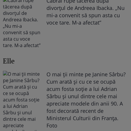
Cabral rupe tăcerea după
divorțul de Andreea Ibacka. „Nu
mi-a convenit să spun asta cu
voce tare. M-a afectat”
Elle
O mai ții minte pe Janine Sârbu?
Cum arată și cu ce se ocupă
acum fosta soție a lui Adrian
Sârbu și unul dintre cele mai
apreciate modele din anii 90. A
fost decorată recent de
Ministerul Culturii din Franța.
Foto