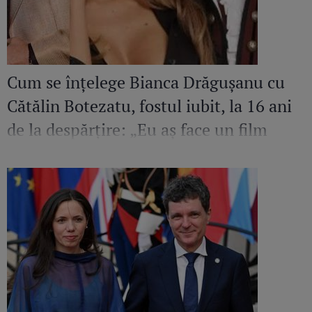
Cum se înțelege Bianca Drăgușanu cu
Cătălin Botezatu, fostul iubit, la 16 ani
de la despărțire: „Eu aș face un film
despre el. Sunt mândră și fericită să
cunosc un om de calitatea aceasta”