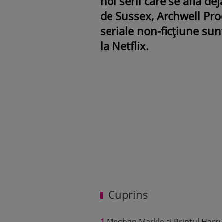
noi serii care se află de
de Sussex, Archwell Pro
seriale non-ficțiune sunt
la Netflix.
Cuprins
1
Meghan Markle și Prințul Harry 