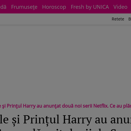
dă
Frumuseţe
Horoscop
Fresh by UNICA
Video
Retete
B
i Prințul Harry au anunțat două noi serii Netflix. Ce au plănuit
 și Prințul Harry au anu