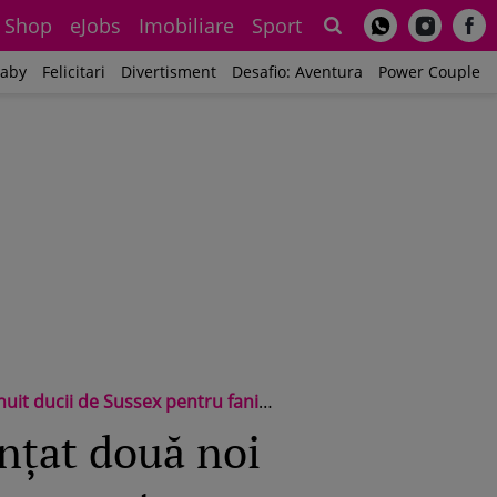
Shop
eJobs
Imobiliare
Sport
Sh
aby
Felicitari
Divertisment
Desafio: Aventura
Power Couple
 ducii de Sussex pentru fanii lor
nțat două noi