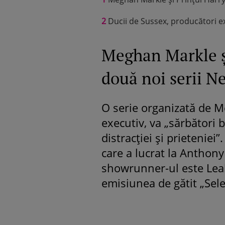
2
Ducii de Sussex, producători exec
Meghan Markle ș
două noi serii Ne
O serie organizată de M
executiv, va „sărbători b
distracției și prieteniei”
care a lucrat la Anthon
showrunner-ul este Leah
emisiunea de gătit „Sel