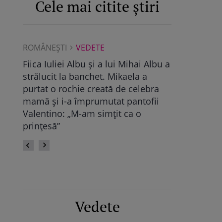
Cele mai citite știri
ROMÂNEŞTI
VEDETE
ROMÂNEŞTI
Albu a
Maya Castellano, show cu trupa de
Ce a găsit D
dans. Cum și-a surprins Antonia
Pop, viitoare
bra
fiica: „Atât de mândră”
vechile relaț
fii
fie calmă” /
Vedete