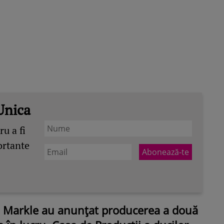
Unica
u a fi
ortante
n Markle au anunțat producerea a două