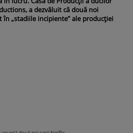
ja în lucru. Casa de Producții a ducilor
ductions, a dezvăluit că două noi
 în „stadiile incipiente” ale producției
ROMÂNEŞTI
VEDETE
Fiica Iuliei Albu și a lui Mihai 
strălucit la banchet. Mikaela a
purtat o rochie creată de cele
mamă și i-a împrumutat panto
Valentino: „M-am simțit ca o
prințesă”
anunță două noi serii Netflix