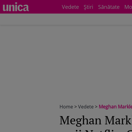
Vedete
Știri
Sănătate
Mo
Home
>
Vedete
>
Meghan Markle ș
Meghan Markle