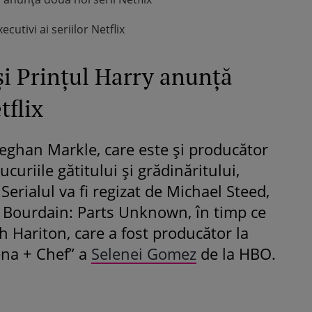
utivi ai seriilor Netflix
i Prințul Harry anunță
tflix
eghan Markle, care este și producător
ucuriile gătitului și grădinăritului,
. Serialul va fi regizat de Michael Steed,
y Bourdain: Parts Unknown, în timp ce
 Hariton, care a fost producător la
ena + Chef” a
Selenei Gomez
de la HBO.