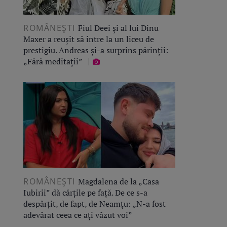
ROMÂNEŞTI
Fiul Deei și al lui Dinu
Maxer a reușit să intre la un liceu de
prestigiu. Andreas și-a surprins părinții:
„Fără meditații”
ROMÂNEŞTI
Magdalena de la „Casa
Iubirii” dă cărțile pe față. De ce s-a
despărțit, de fapt, de Neamțu: „N-a fost
adevărat ceea ce ați văzut voi”