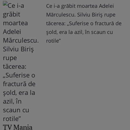
Ce i-a grăbit moartea Adelei
Mărculescu. Silviu Biriș rupe
tăcerea: „Suferise o fractură de
șold, era la azil, în scaun cu
rotile”
TV Mania