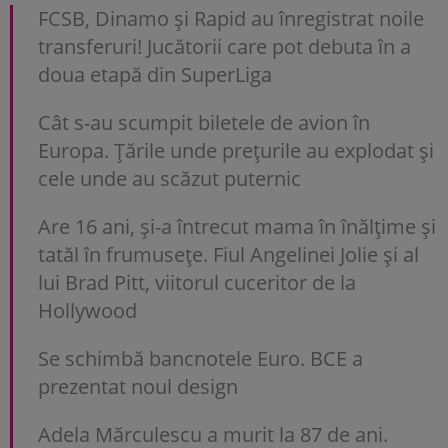
FCSB, Dinamo şi Rapid au înregistrat noile
transferuri! Jucătorii care pot debuta în a
doua etapă din SuperLiga
Cât s-au scumpit biletele de avion în
Europa. Țările unde prețurile au explodat și
cele unde au scăzut puternic
Are 16 ani, și-a întrecut mama în înălțime și
tatăl în frumusețe. Fiul Angelinei Jolie și al
lui Brad Pitt, viitorul cuceritor de la
Hollywood
Se schimbă bancnotele Euro. BCE a
prezentat noul design
Adela Mărculescu a murit la 87 de ani.