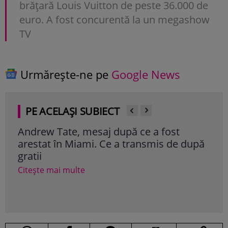
brățară Louis Vuitton de peste 36.000 de
euro. A fost concurentă la un megashow
TV
Urmărește-ne pe
Google News
PE ACELAȘI SUBIECT
Andrew Tate, mesaj după ce a fost
Mar
arestat în Miami. Ce a transmis de după
Nadi
gratii
„Ni
aca
Citește mai multe
Cite