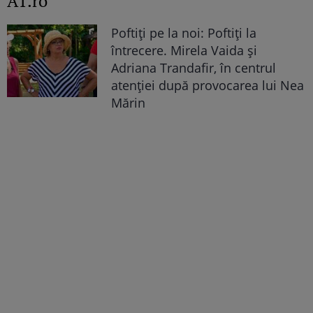
A1.ro
Poftiți pe la noi: Poftiți la
întrecere. Mirela Vaida și
Adriana Trandafir, în centrul
atenției după provocarea lui Nea
Mărin