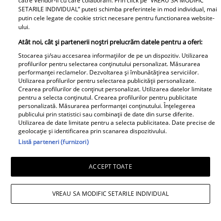
catre Vendor-ii cu care colaboram. Prin click pe “VREAU SA MODIFIC
de replici. Ce i-a spus mama lui Rareș
SETARILE INDIVIDUAL” puteti schimba preferintele in mod individual, mai
putin cele legate de cookie strict necesare pentru functionarea website-
Cojoc influenceriței: „Am găsit soluția”
ului.
Atât noi, cât și partenerii noștri prelucrăm datele pentru a oferi:
Stocarea și/sau accesarea informațiilor de pe un dispozitiv. Utilizarea
profilurilor pentru selectarea conținutului personalizat. Măsurarea
performanței reclamelor. Dezvoltarea și îmbunătățirea serviciilor.
Utilizarea profilurilor pentru selectarea publicității personalizate.
Crearea profilurilor de conținut personalizat. Utilizarea datelor limitate
pentru a selecta conținutul. Crearea profilurilor pentru publicitate
personalizată. Măsurarea performanței conținutului. Înțelegerea
publicului prin statistici sau combinații de date din surse diferite.
Utilizarea de date limitate pentru a selecta publicitatea. Date precise de
geolocație și identificarea prin scanarea dispozitivului.
Listă parteneri (furnizori)
ACCEPT TOATE
VREAU SA MODIFIC SETARILE INDIVIDUAL