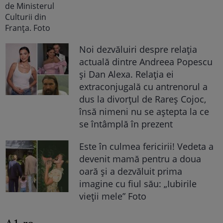
Noi dezvăluiri despre relația
actuală dintre Andreea Popescu
și Dan Alexa. Relația ei
extraconjugală cu antrenorul a
dus la divorțul de Rareș Cojoc,
însă nimeni nu se aștepta la ce
se întâmplă în prezent
Este în culmea fericirii! Vedeta a
devenit mamă pentru a doua
oară și a dezvăluit prima
imagine cu fiul său: „Iubirile
vieții mele” Foto