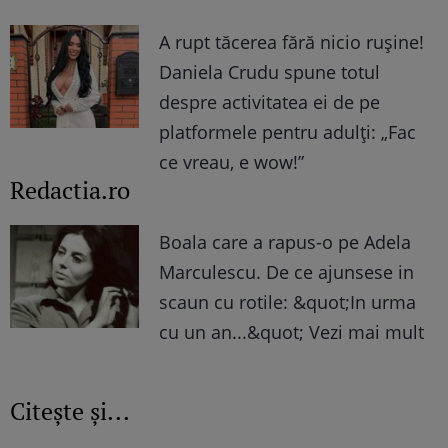
A rupt tăcerea fără nicio rușine!
Daniela Crudu spune totul
despre activitatea ei de pe
platformele pentru adulți: „Fac
ce vreau, e wow!”
Redactia.ro
Boala care a rapus-o pe Adela
Marculescu. De ce ajunsese in
scaun cu rotile: &quot;In urma
cu un an...&quot; Vezi mai mult
Citește și...