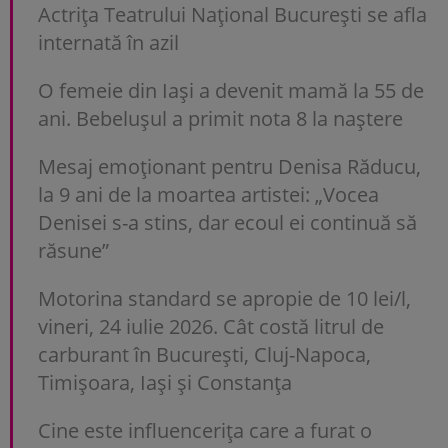
Actrița Teatrului Național București se afla
internată în azil
O femeie din Iași a devenit mamă la 55 de
ani. Bebelușul a primit nota 8 la naștere
Mesaj emoționant pentru Denisa Răducu,
la 9 ani de la moartea artistei: „Vocea
Denisei s-a stins, dar ecoul ei continuă să
răsune”
Motorina standard se apropie de 10 lei/l,
vineri, 24 iulie 2026. Cât costă litrul de
carburant în București, Cluj-Napoca,
Timișoara, Iași și Constanța
Cine este influencerița care a furat o