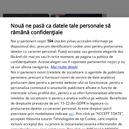
Nouă ne pasă ca datele tale personale să
rămână confidențiale
Noi și partenerii noștri
594
stocăm și/sau accesăm informații pe
dispozitivul dvs., precum identificatorii cookie unici pentru prelucrarea
datelor cu caracter personal. Puteți accepta sau gestiona alegerile dvs.
făcând clic mai jos sau în orice moment, pe pagina cu politica de
confidențialitate. Aceste alegeri vor fi raportate partenerilor noștri și nu
vă vor afecta navigarea.
Mai multe detalii
Noi si partenerii nostri (retelele de socializare si agentiile de publicitate
partenere, precum si furnizorii nostri de servicii de date analitice)
prelucram date pentru a permite website-ului sa functioneze, pentru a
personaliza continutul si anunturile publicitare afisate in functie de
interesele si/sau profilul dvs., pentru a va oferi functionalitati aferente
retelelor de socializare si pentru a analiza traficul pe website. Beneficiati
de drepturile prevazute de art. 15-22 din GDPR in legatura cu
prelucrarea datelor cu caracter personal. Aceste drepturi pot fi
exercitate prin modalitatea indicata
aici
. Prin click pe “ACCEPT TOATE”,
acceptati folosirea tuturor Tehnologiilor de tip Cookie, care implica
Andreea Popescu și fosta soacră, schimb
inclusiv acceptul dvs. cu privire la stocarea/accesarea informatiilor de