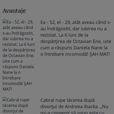
Avantaje
Ea - 52, el - 29, atât aveau când s-
au îndrăgostit, dar iubirea nu a
rezistat. La 6 luni de la
despărțirea de Octavian Ene, uite
cum a răspuns Daniela Nane la
o întrebare incomodă! ȘAH MAT!
Cabral rupe tăcerea după
divorțul de Andreea Ibacka. „Nu
mi-a convenit să spun asta cu