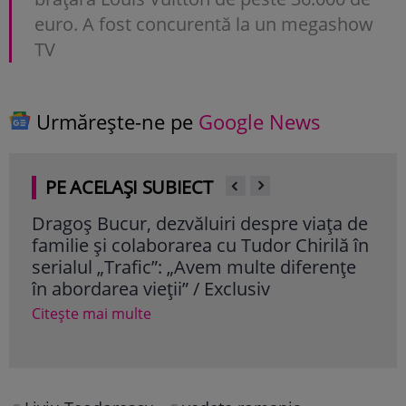
euro. A fost concurentă la un megashow
TV
Urmărește-ne pe
Google News
PE ACELAȘI SUBIECT
Dragoș Bucur, dezvăluiri despre viața de
Cum
familie și colaborarea cu Tudor Chirilă în
vâr
serialul „Trafic”: „Avem multe diferențe
dor
în abordarea vieții” / Exclusiv
Cite
Citește mai multe