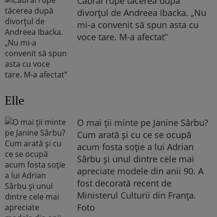
Cabral rupe tăcerea după
divorțul de Andreea Ibacka. „Nu
mi-a convenit să spun asta cu
voce tare. M-a afectat”
Elle
O mai ții minte pe Janine Sârbu?
Cum arată și cu ce se ocupă
acum fosta soție a lui Adrian
Sârbu și unul dintre cele mai
apreciate modele din anii 90. A
fost decorată recent de
Ministerul Culturii din Franța.
Foto