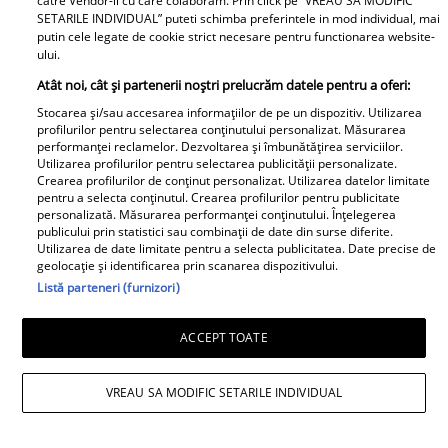
catre Vendor-ii cu care colaboram. Prin click pe “VREAU SA MODIFIC
SETARILE INDIVIDUAL” puteti schimba preferintele in mod individual, mai
putin cele legate de cookie strict necesare pentru functionarea website-
Irinel Columbeanu, răsfățat la azilul din
ului.
Ghermănești. Ce primește fostul
Atât noi, cât și partenerii noștri prelucrăm datele pentru a oferi:
milionar de la directorul căminului:
Stocarea și/sau accesarea informațiilor de pe un dispozitiv. Utilizarea
profilurilor pentru selectarea conținutului personalizat. Măsurarea
„Văd cât de mult se bucură”
performanței reclamelor. Dezvoltarea și îmbunătățirea serviciilor.
Utilizarea profilurilor pentru selectarea publicității personalizate.
Crearea profilurilor de conținut personalizat. Utilizarea datelor limitate
pentru a selecta conținutul. Crearea profilurilor pentru publicitate
personalizată. Măsurarea performanței conținutului. Înțelegerea
publicului prin statistici sau combinații de date din surse diferite.
Utilizarea de date limitate pentru a selecta publicitatea. Date precise de
geolocație și identificarea prin scanarea dispozitivului.
Listă parteneri (furnizori)
ACCEPT TOATE
VREAU SA MODIFIC SETARILE INDIVIDUAL