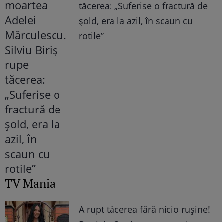
tăcerea: „Suferise o fractură de
șold, era la azil, în scaun cu
rotile”
TV Mania
A rupt tăcerea fără nicio rușine!