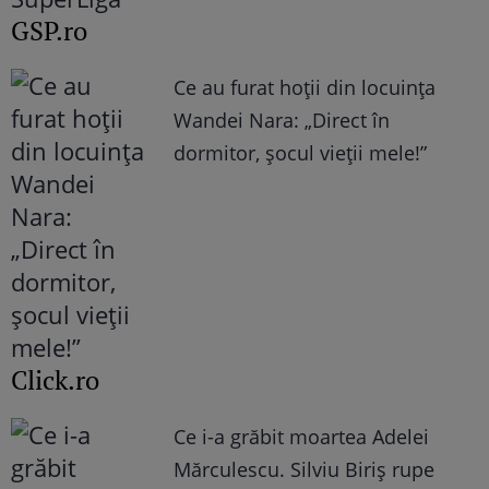
GSP.ro
Ce au furat hoții din locuința
Wandei Nara: „Direct în
dormitor, șocul vieții mele!”
Click.ro
Ce i-a grăbit moartea Adelei
Mărculescu. Silviu Biriș rupe