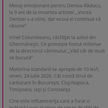
Mesaj emoționant pentru Denisa Răducu,
la 9 ani de la moartea artistei: „Vocea
Denisei s-a stins, dar ecoul ei continuă să
răsune”
Irinel Columbeanu, răsfățat la azilul din
Ghermănești. Ce primește fostul milionar
de la directorul căminului: „Văd cât de mult
se bucură”
Motorina standard se apropie de 10 lei/l,
vineri, 24 iulie 2026. Cât costă litrul de
carburant în București, Cluj-Napoca,
Timișoara, Iași și Constanța
Cine este influencerița care a furat o
brățară Louis Vuitton de peste 36.000 de