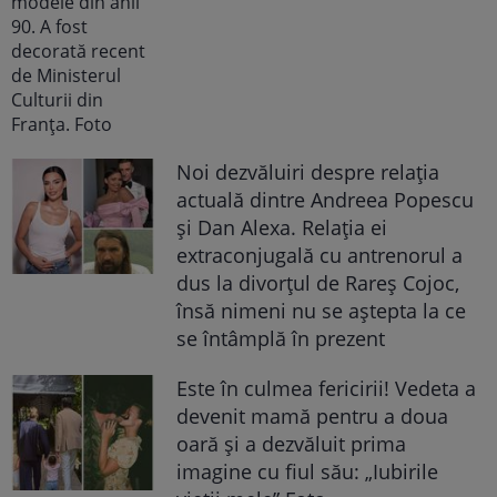
Noi dezvăluiri despre relația
actuală dintre Andreea Popescu
și Dan Alexa. Relația ei
extraconjugală cu antrenorul a
dus la divorțul de Rareș Cojoc,
însă nimeni nu se aștepta la ce
se întâmplă în prezent
Este în culmea fericirii! Vedeta a
devenit mamă pentru a doua
oară și a dezvăluit prima
imagine cu fiul său: „Iubirile