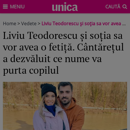
MENIU
CAUTĂ
Home
>
Vedete
>
Liviu Teodorescu și soția sa vor avea o fetiță. Cântărețul a dezvăluit ce nume va purta copilul
Liviu Teodorescu și soția sa
vor avea o fetiță. Cântărețul
a dezvăluit ce nume va
purta copilul