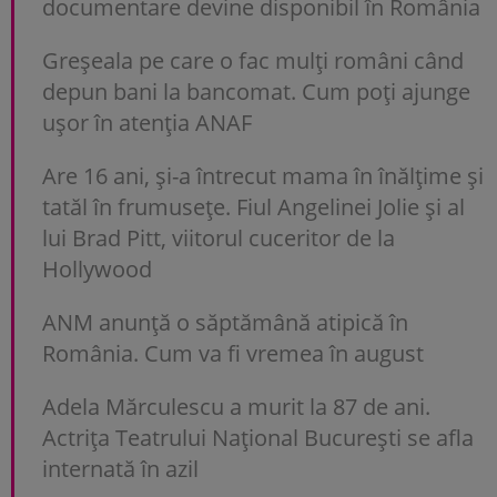
documentare devine disponibil în România
Greșeala pe care o fac mulți români când
depun bani la bancomat. Cum poți ajunge
uşor în atenția ANAF
Are 16 ani, și-a întrecut mama în înălțime și
tatăl în frumusețe. Fiul Angelinei Jolie și al
lui Brad Pitt, viitorul cuceritor de la
Hollywood
ANM anunță o săptămână atipică în
România. Cum va fi vremea în august
Adela Mărculescu a murit la 87 de ani.
Actrița Teatrului Național București se afla
internată în azil