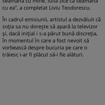
seamănă cu mine. Iulia zice că seamănă
cu ea”, a completat Liviu Teodorescu.
În cadrul emisiunii, artistul a dezvăluit că
soția sa nu dorește să apară la televizor
și, dacă inițial i s-a părut bună discreția,
în momentul în care a fost nevoit să
vorbească despre bucuria pe care o
trăiesc i-ar fi plăcut să-i fie alături.