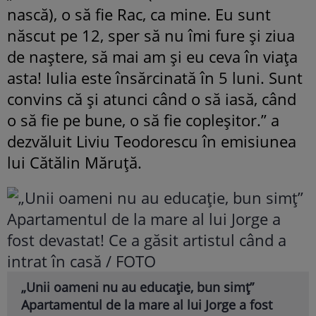
nască), o să fie Rac, ca mine. Eu sunt
născut pe 12, sper să nu îmi fure și ziua
de naștere, să mai am și eu ceva în viața
asta! Iulia este însărcinată în 5 luni. Sunt
convins că și atunci când o să iasă, când
o să fie pe bune, o să fie copleșitor.” a
dezvăluit Liviu Teodorescu în emisiunea
lui Cătălin Măruță.
„Unii oameni nu au educație, bun simț”
Apartamentul de la mare al lui Jorge a fost