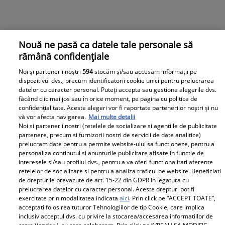
Nouă ne pasă ca datele tale personale să
rămână confidențiale
Noi și partenerii noștri
594
stocăm și/sau accesăm informații pe
dispozitivul dvs., precum identificatorii cookie unici pentru prelucrarea
datelor cu caracter personal. Puteți accepta sau gestiona alegerile dvs.
făcând clic mai jos sau în orice moment, pe pagina cu politica de
confidențialitate. Aceste alegeri vor fi raportate partenerilor noștri și nu
vă vor afecta navigarea.
Mai multe detalii
Noi si partenerii nostri (retelele de socializare si agentiile de publicitate
partenere, precum si furnizorii nostri de servicii de date analitice)
prelucram date pentru a permite website-ului sa functioneze, pentru a
personaliza continutul si anunturile publicitare afisate in functie de
interesele si/sau profilul dvs., pentru a va oferi functionalitati aferente
retelelor de socializare si pentru a analiza traficul pe website. Beneficiati
de drepturile prevazute de art. 15-22 din GDPR in legatura cu
prelucrarea datelor cu caracter personal. Aceste drepturi pot fi
exercitate prin modalitatea indicata
aici
. Prin click pe “ACCEPT TOATE”,
acceptati folosirea tuturor Tehnologiilor de tip Cookie, care implica
inclusiv acceptul dvs. cu privire la stocarea/accesarea informatiilor de