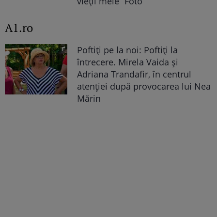
vieții mele” Foto
A1.ro
Poftiți pe la noi: Poftiți la
întrecere. Mirela Vaida și
Adriana Trandafir, în centrul
atenției după provocarea lui Nea
Mărin