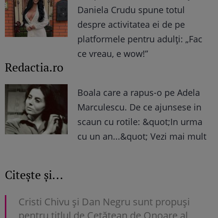
Daniela Crudu spune totul
despre activitatea ei de pe
platformele pentru adulți: „Fac
ce vreau, e wow!”
Redactia.ro
Boala care a rapus-o pe Adela
Marculescu. De ce ajunsese in
scaun cu rotile: &quot;In urma
cu un an...&quot; Vezi mai mult
Citește și...
Cristi Chivu și Dan Negru sunt propuși
pentru titlul de Cetățean de Onoare al