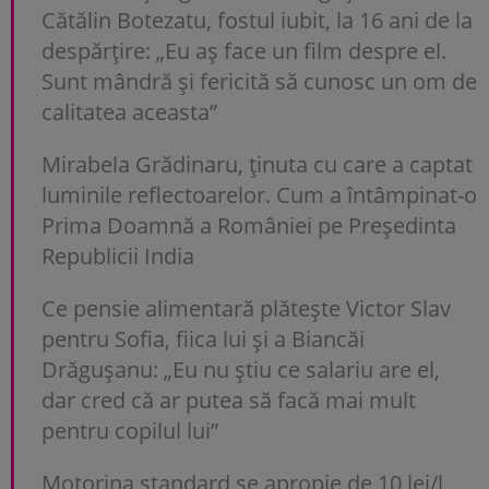
Cătălin Botezatu, fostul iubit, la 16 ani de la
despărțire: „Eu aș face un film despre el.
Sunt mândră și fericită să cunosc un om de
calitatea aceasta”
Mirabela Grădinaru, ținuta cu care a captat
luminile reflectoarelor. Cum a întâmpinat-o
Prima Doamnă a României pe Președinta
Republicii India
Ce pensie alimentară plătește Victor Slav
pentru Sofia, fiica lui și a Biancăi
Drăgușanu: „Eu nu știu ce salariu are el,
dar cred că ar putea să facă mai mult
pentru copilul lui”
Motorina standard se apropie de 10 lei/l,