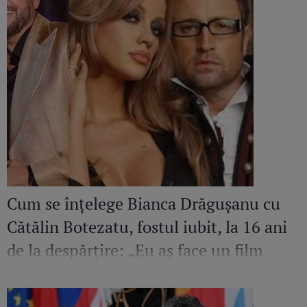
Cum se înțelege Bianca Drăgușanu cu
Cătălin Botezatu, fostul iubit, la 16 ani
de la despărțire: „Eu aș face un film
despre el. Sunt mândră și fericită să
cunosc un om de calitatea aceasta”