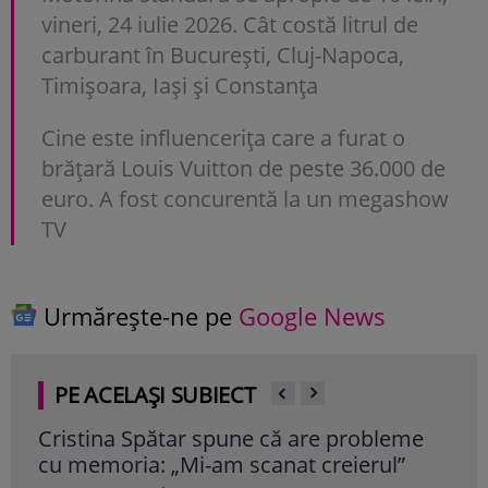
vineri, 24 iulie 2026. Cât costă litrul de
carburant în București, Cluj-Napoca,
Timișoara, Iași și Constanța
Cine este influencerița care a furat o
brățară Louis Vuitton de peste 36.000 de
euro. A fost concurentă la un megashow
TV
Urmărește-ne pe
Google News
PE ACELAȘI SUBIECT
Cristina Spătar spune că are probleme
De 
cu memoria: „Mi-am scanat creierul”
Voic