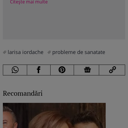
mul
Citește mai multe
ser
Cite
larisa iordache
probleme de sanatate
Recomandări