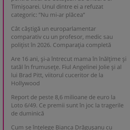
Timișoarei. Unul dintre ei a refuzat
categoric: ”Nu mi-ar plăcea”
Cât câștigă un europarlamentar
comparativ cu un profesor, medic sau
polițist în 2026. Comparația completă
Are 16 ani, și-a întrecut mama în înălțime și
tatăl în frumusețe. Fiul Angelinei Jolie și al
lui Brad Pitt, viitorul cuceritor de la
Hollywood
Report de peste 8,6 milioane de euro la
Loto 6/49. Ce premii sunt în joc la tragerile
de duminică
Cum se înțelege Bianca Drăgușanu cu