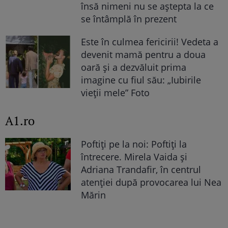
însă nimeni nu se aștepta la ce
se întâmplă în prezent
Este în culmea fericirii! Vedeta a
devenit mamă pentru a doua
oară și a dezvăluit prima
imagine cu fiul său: „Iubirile
vieții mele” Foto
A1.ro
Poftiți pe la noi: Poftiți la
întrecere. Mirela Vaida și
Adriana Trandafir, în centrul
atenției după provocarea lui Nea
Mărin