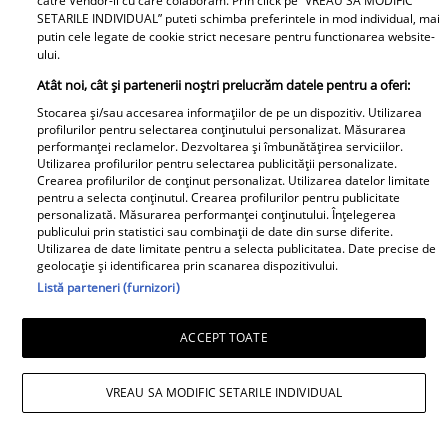
catre Vendor-ii cu care colaboram. Prin click pe “VREAU SA MODIFIC
SETARILE INDIVIDUAL” puteti schimba preferintele in mod individual, mai
putin cele legate de cookie strict necesare pentru functionarea website-
ului.
Atât noi, cât și partenerii noștri prelucrăm datele pentru a oferi:
Stocarea și/sau accesarea informațiilor de pe un dispozitiv. Utilizarea
profilurilor pentru selectarea conținutului personalizat. Măsurarea
performanței reclamelor. Dezvoltarea și îmbunătățirea serviciilor.
Utilizarea profilurilor pentru selectarea publicității personalizate.
Crearea profilurilor de conținut personalizat. Utilizarea datelor limitate
pentru a selecta conținutul. Crearea profilurilor pentru publicitate
personalizată. Măsurarea performanței conținutului. Înțelegerea
publicului prin statistici sau combinații de date din surse diferite.
Utilizarea de date limitate pentru a selecta publicitatea. Date precise de
geolocație și identificarea prin scanarea dispozitivului.
Listă parteneri (furnizori)
ACCEPT TOATE
VREAU SA MODIFIC SETARILE INDIVIDUAL