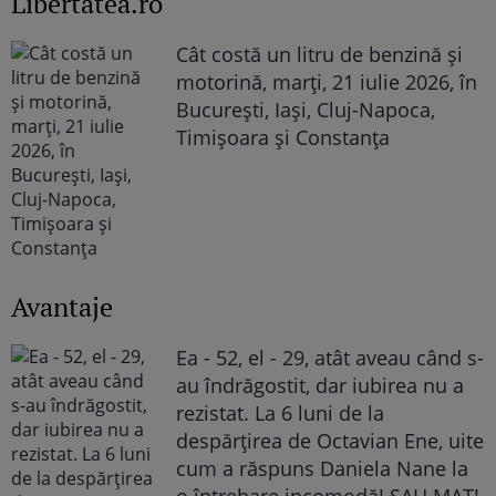
Libertatea.ro
Cât costă un litru de benzină și
motorină, marți, 21 iulie 2026, în
București, Iași, Cluj-Napoca,
Timișoara și Constanța
Avantaje
Ea - 52, el - 29, atât aveau când s-
au îndrăgostit, dar iubirea nu a
rezistat. La 6 luni de la
despărțirea de Octavian Ene, uite
cum a răspuns Daniela Nane la
o întrebare incomodă! ȘAH MAT!