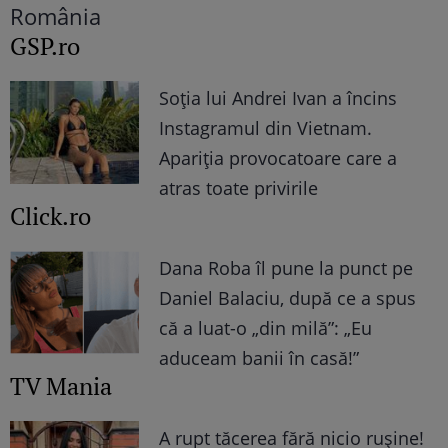
GSP.ro
Soția lui Andrei Ivan a încins
Instagramul din Vietnam.
Apariția provocatoare care a
atras toate privirile
Click.ro
Dana Roba îl pune la punct pe
Daniel Balaciu, după ce a spus
că a luat-o „din milă”: „Eu
aduceam banii în casă!”
TV Mania
A rupt tăcerea fără nicio rușine!