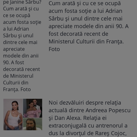
Cum arată și cu ce se ocupă
acum fosta soție a lui Adrian
Sârbu și unul dintre cele mai
apreciate modele din anii 90. A
fost decorată recent de
Ministerul Culturii din Franța.
Foto
Noi dezvăluiri despre relația
actuală dintre Andreea Popescu
și Dan Alexa. Relația ei
extraconjugală cu antrenorul a
dus la divorțul de Rareș Cojoc,