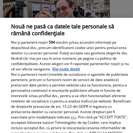
Nouă ne pasă ca datele tale personale să
rămână confidențiale
Noi și partenerii noștri
594
stocăm și/sau accesăm informații pe
dispozitivul dvs., precum identificatorii cookie unici pentru prelucrarea
datelor cu caracter personal. Puteți accepta sau gestiona alegerile dvs.
făcând clic mai jos sau în orice moment, pe pagina cu politica de
confidențialitate. Aceste alegeri vor fi raportate partenerilor noștri și nu
vă vor afecta navigarea.
Mai multe detalii
Noi si partenerii nostri (retelele de socializare si agentiile de publicitate
partenere, precum si furnizorii nostri de servicii de date analitice)
Andreea Esca, mesaj emoționat de ziua
prelucram date pentru a permite website-ului sa functioneze, pentru a
personaliza continutul si anunturile publicitare afisate in functie de
fiului ei. Aris Eram a împlinit 23 de ani:
interesele si/sau profilul dvs., pentru a va oferi functionalitati aferente
retelelor de socializare si pentru a analiza traficul pe website. Beneficiati
„Te-ai transformat într-un bărbat
de drepturile prevazute de art. 15-22 din GDPR in legatura cu
prelucrarea datelor cu caracter personal. Aceste drepturi pot fi
șarmant și înțelept”
exercitate prin modalitatea indicata
aici
. Prin click pe “ACCEPT TOATE”,
acceptati folosirea tuturor Tehnologiilor de tip Cookie, care implica
inclusiv acceptul dvs. cu privire la stocarea/accesarea informatiilor de