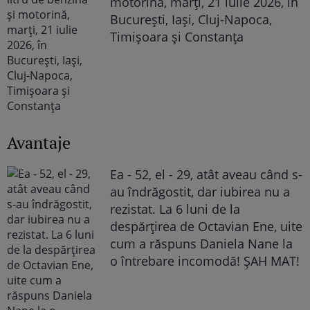
motorină, marți, 21 iulie 2026, în
București, Iași, Cluj-Napoca,
Timișoara și Constanța
Avantaje
Ea - 52, el - 29, atât aveau când s-
au îndrăgostit, dar iubirea nu a
rezistat. La 6 luni de la
despărțirea de Octavian Ene, uite
cum a răspuns Daniela Nane la
o întrebare incomodă! ȘAH MAT!