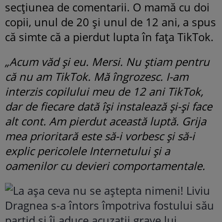
secțiunea de comentarii. O mamă cu doi
copii, unul de 20 și unul de 12 ani, a spus
că simte că a pierdut lupta în fața TikTok.
„Acum văd și eu. Mersi. Nu știam pentru
că nu am TikTok. Mă îngrozesc. I-am
interzis copilului meu de 12 ani TikTok,
dar de fiecare dată își instalează și-și face
alt cont. Am pierdut această luptă. Grija
mea prioritară este să-i vorbesc și să-i
explic pericolele Internetului și a
oamenilor cu devieri comportamentale.