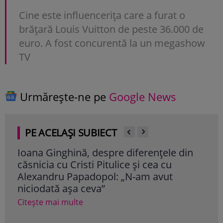
Cine este influencerița care a furat o
brățară Louis Vuitton de peste 36.000 de
euro. A fost concurentă la un megashow
TV
Urmărește-ne pe
Google News
PE ACELAȘI SUBIECT
Ioana Ginghină, despre diferențele din
Ioa
căsnicia cu Cristi Pitulice și cea cu
ias
Alexandru Papadopol: „N-am avut
„Nu
niciodată așa ceva”
Cite
Citește mai multe