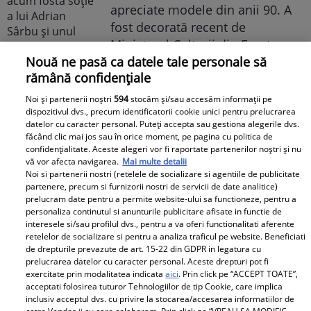
apreciate modele din anii 90. A
fost decorată recent de
Ministerul Culturii din Franța.
Foto
Nouă ne pasă ca datele tale personale să
rămână confidențiale
Noi și partenerii noștri
594
stocăm și/sau accesăm informații pe
dispozitivul dvs., precum identificatorii cookie unici pentru prelucrarea
datelor cu caracter personal. Puteți accepta sau gestiona alegerile dvs.
făcând clic mai jos sau în orice moment, pe pagina cu politica de
confidențialitate. Aceste alegeri vor fi raportate partenerilor noștri și nu
vă vor afecta navigarea.
Mai multe detalii
Noi si partenerii nostri (retelele de socializare si agentiile de publicitate
Noi dezvăluiri despre relația
partenere, precum si furnizorii nostri de servicii de date analitice)
actuală dintre Andreea Popescu
prelucram date pentru a permite website-ului sa functioneze, pentru a
personaliza continutul si anunturile publicitare afisate in functie de
și Dan Alexa. Relația ei
interesele si/sau profilul dvs., pentru a va oferi functionalitati aferente
extraconjugală cu antrenorul a
retelelor de socializare si pentru a analiza traficul pe website. Beneficiati
de drepturile prevazute de art. 15-22 din GDPR in legatura cu
dus la divorțul de Rareș Cojoc,
prelucrarea datelor cu caracter personal. Aceste drepturi pot fi
însă nimeni nu se aștepta la ce
exercitate prin modalitatea indicata
aici
. Prin click pe “ACCEPT TOATE”,
se întâmplă în prezent
acceptati folosirea tuturor Tehnologiilor de tip Cookie, care implica
inclusiv acceptul dvs. cu privire la stocarea/accesarea informatiilor de