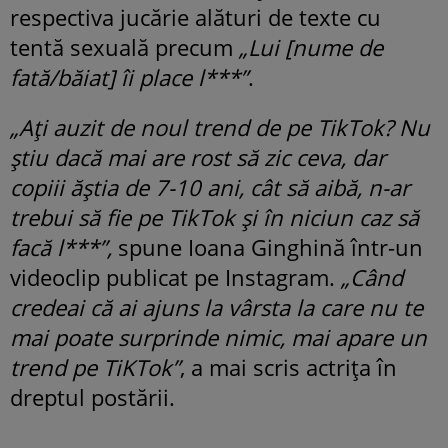
respectiva jucărie alături de texte cu
tentă sexuală precum
„Lui [nume de
fată/băiat] îi place l***”
.
„Ați auzit de noul trend de pe TikTok? Nu
știu dacă mai are rost să zic ceva, dar
copiii ăștia de 7-10 ani, cât să aibă, n-ar
trebui să fie pe TikTok și în niciun caz să
facă l***”,
spune Ioana Ginghină într-un
videoclip publicat pe Instagram.
„Când
credeai că ai ajuns la vârsta la care nu te
mai poate surprinde nimic, mai apare un
trend pe TiKTok”
, a mai scris actrița în
dreptul postării.