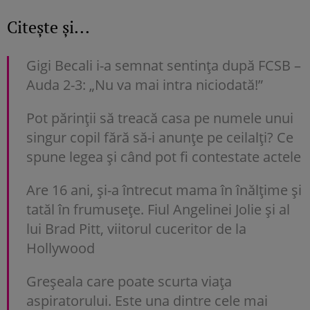
Citește și...
Gigi Becali i-a semnat sentința după FCSB –
Auda 2-3: „Nu va mai intra niciodată!”
Pot părinții să treacă casa pe numele unui
singur copil fără să-i anunțe pe ceilalți? Ce
spune legea și când pot fi contestate actele
Are 16 ani, și-a întrecut mama în înălțime și
tatăl în frumusețe. Fiul Angelinei Jolie și al
lui Brad Pitt, viitorul cuceritor de la
Hollywood
Greșeala care poate scurta viața
aspiratorului. Este una dintre cele mai