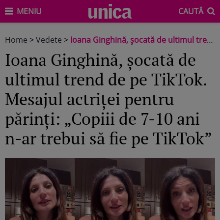
MENIU
CAUTĂ
Home
>
Vedete
>
Ioana Ginghină, șocată de ultimul trend de pe TikTok. Mesajul actriței pentru părinți: „Copiii de 7-10 ani n-ar trebui să fie pe TikTok”
Ioana Ginghină, șocată de
ultimul trend de pe TikTok.
Mesajul actriței pentru
părinți: „Copiii de 7-10 ani
n-ar trebui să fie pe TikTok”