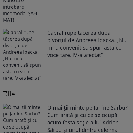
Cabral rupe tăcerea după
divorțul de Andreea Ibacka. „Nu
mi-a convenit să spun asta cu
voce tare. M-a afectat”
Elle
O mai ții minte pe Janine Sârbu?
Cum arată și cu ce se ocupă
acum fosta soție a lui Adrian
Sârbu și unul dintre cele mai