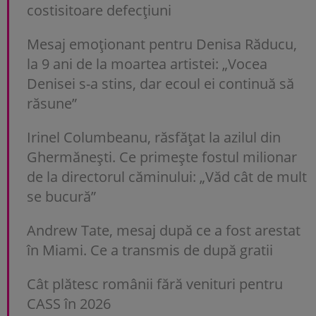
costisitoare defecțiuni
Mesaj emoționant pentru Denisa Răducu,
la 9 ani de la moartea artistei: „Vocea
Denisei s-a stins, dar ecoul ei continuă să
răsune”
Irinel Columbeanu, răsfățat la azilul din
Ghermănești. Ce primește fostul milionar
de la directorul căminului: „Văd cât de mult
se bucură”
Andrew Tate, mesaj după ce a fost arestat
în Miami. Ce a transmis de după gratii
Cât plătesc românii fără venituri pentru
CASS în 2026