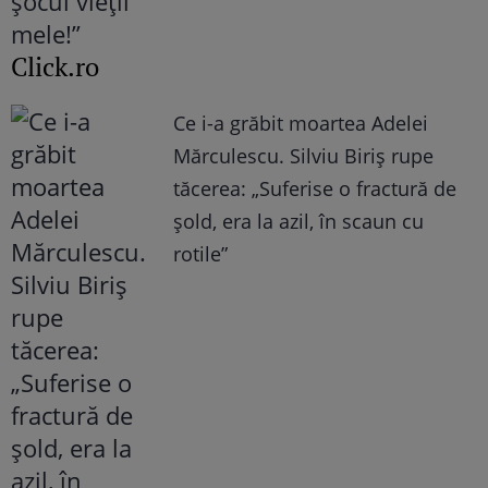
Click.ro
Ce i-a grăbit moartea Adelei
Mărculescu. Silviu Biriș rupe
tăcerea: „Suferise o fractură de
șold, era la azil, în scaun cu
rotile”