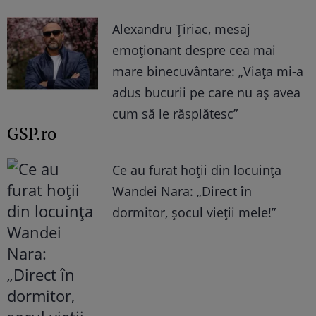
Alexandru Țiriac, mesaj
emoționant despre cea mai
mare binecuvântare: „Viața mi-a
adus bucurii pe care nu aș avea
cum să le răsplătesc”
GSP.ro
Ce au furat hoții din locuința
Wandei Nara: „Direct în
dormitor, șocul vieții mele!”