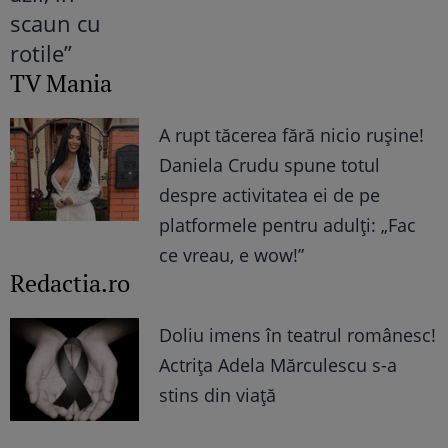
TV Mania
A rupt tăcerea fără nicio rușine!
Daniela Crudu spune totul
despre activitatea ei de pe
platformele pentru adulți: „Fac
ce vreau, e wow!”
Redactia.ro
Doliu imens în teatrul românesc!
Actrița Adela Mărculescu s-a
stins din viață