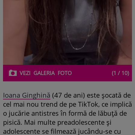
VEZI
GALERIA
FOTO
(1 / 10)
Ioana Ginghină
(47 de ani) este șocată de
cel mai nou trend de pe TikTok, ce implică
o jucărie antistres în formă de lăbuță de
pisică. Mai multe preadolescente și
adolescente se filmează jucându-se cu