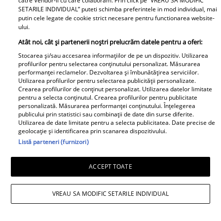
catre Vendor-ii cu care colaboram. Prin click pe “VREAU SA MODIFIC
Este în culmea fericirii! Vedeta a
SETARILE INDIVIDUAL” puteti schimba preferintele in mod individual, mai
devenit mamă pentru a doua
putin cele legate de cookie strict necesare pentru functionarea website-
ului.
oară și a dezvăluit prima
imagine cu fiul său: „Iubirile
Atât noi, cât și partenerii noștri prelucrăm datele pentru a oferi:
vieții mele” Foto
Stocarea și/sau accesarea informațiilor de pe un dispozitiv. Utilizarea
profilurilor pentru selectarea conținutului personalizat. Măsurarea
performanței reclamelor. Dezvoltarea și îmbunătățirea serviciilor.
A1.ro
Utilizarea profilurilor pentru selectarea publicității personalizate.
Crearea profilurilor de conținut personalizat. Utilizarea datelor limitate
pentru a selecta conținutul. Crearea profilurilor pentru publicitate
Poftiți pe la noi: Poftiți la
personalizată. Măsurarea performanței conținutului. Înțelegerea
publicului prin statistici sau combinații de date din surse diferite.
întrecere. Mirela Vaida și
Utilizarea de date limitate pentru a selecta publicitatea. Date precise de
Adriana Trandafir, în centrul
geolocație și identificarea prin scanarea dispozitivului.
atenției după provocarea lui Nea
Listă parteneri (furnizori)
Mărin
ACCEPT TOATE
VREAU SA MODIFIC SETARILE INDIVIDUAL