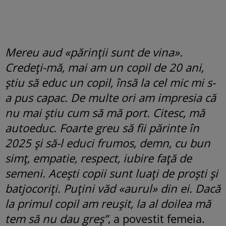
Mereu aud «părinții sunt de vina».
Credeți-mă, mai am un copil de 20 ani,
știu să educ un copil, însă la cel mic mi s-
a pus capac. De multe ori am impresia că
nu mai știu cum să mă port. Citesc, mă
autoeduc. Foarte greu să fii părinte în
2025 și să-l educi frumos, demn, cu bun
simț, empatie, respect, iubire față de
semeni. Acești copii sunt luați de proști și
batjocoriți. Puțini văd «aurul» din ei. Dacă
la primul copil am reușit, la al doilea mă
tem să nu dau greș”
, a povestit femeia.