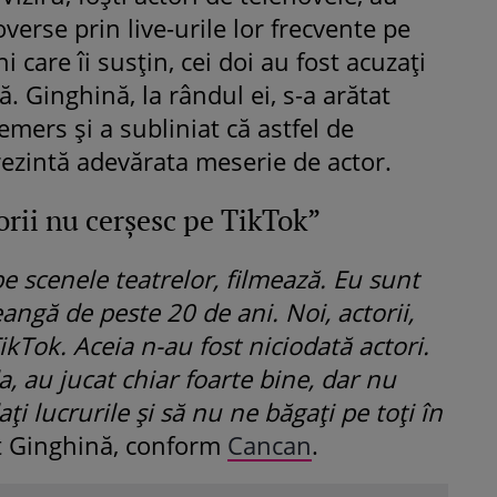
verse prin live-urile lor frecvente pe
i care îi susțin, cei doi au fost acuzați
ă. Ginghină, la rândul ei, s-a arătat
mers și a subliniat că astfel de
zintă adevărata meserie de actor.
rii nu cerșesc pe TikTok”
pe scenele teatrelor, filmează. Eu sunt
eangă de peste 20 de ani. Noi, actorii,
Tok. Aceia n-au fost niciodată actori.
da, au jucat chiar foarte bine, dar nu
i lucrurile și să nu ne băgați pe toți în
t Ginghină, conform
Cancan
.