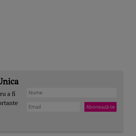
Unica
u a fi
ortante