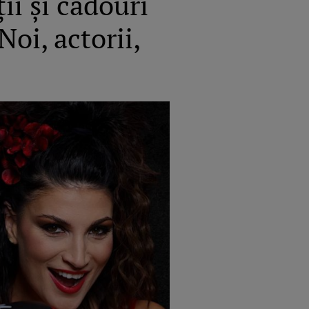
ii și cadouri
oi, actorii,