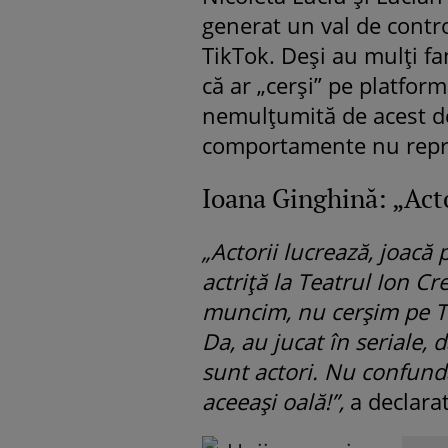
generat un val de contro
TikTok. Deși au mulți fan
că ar „cerși” pe platform
nemulțumită de acest de
comportamente nu repre
Ioana Ginghină: „Acto
„Actorii lucrează, joacă 
actriță la Teatrul Ion Cr
muncim, nu cerșim pe Tik
Da, au jucat în seriale, 
sunt actori. Nu confundaț
aceeași oală!”,
a declara