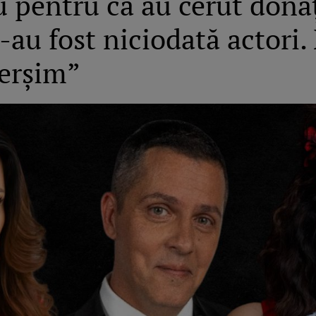
 pentru că au cerut donaț
au fost niciodată actori. N
erșim”