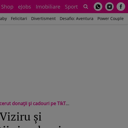
Shop
eJobs
Imobiliare
Sport
Sh
aby
Felicitari
Divertisment
Desafio: Aventura
Power Couple
 niciodată actori. Noi, actorii, muncim, nu cerșim”
Viziru și