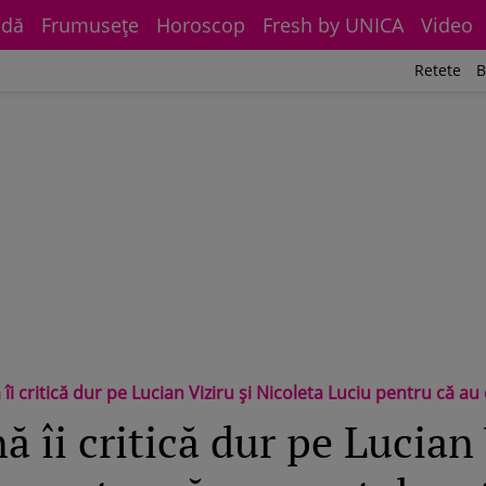
dă
Frumuseţe
Horoscop
Fresh by UNICA
Video
Retete
B
 dur pe Lucian Viziru și Nicoleta Luciu pentru că au cerut donații și cadouri pe TikTok: „N-au fost
 îi critică dur pe Lucian 