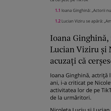
1.1
Ioana Ginghină: „Actorii nu
1.2
Lucian Viziru se apără: „Am
Ioana Ginghină, 
Lucian Viziru și 
acuzați că cerșe
Ioana Ginghină, actriță 
ani, i-a criticat pe Nico
activitatea lor de pe Tik
de la urmăritori.
Nicoleta Luciu și Lucian 