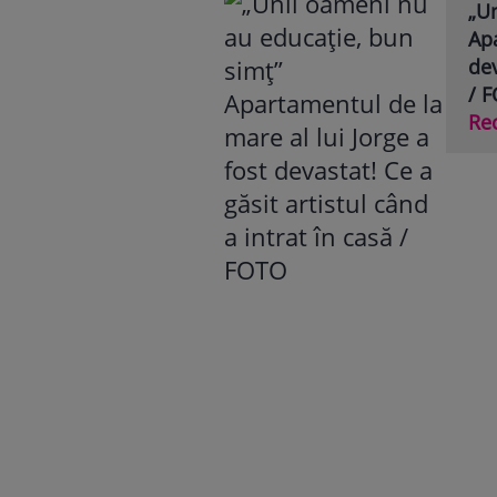
„U
Apa
dev
/ 
Re