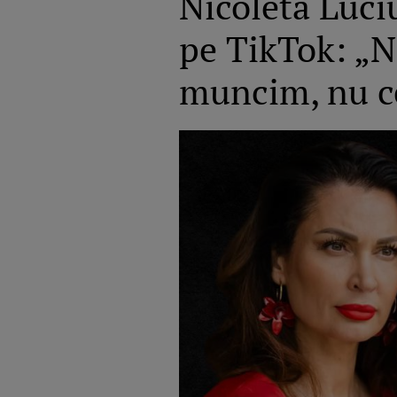
Nicoleta Luciu
pe TikTok: „N-
muncim, nu c