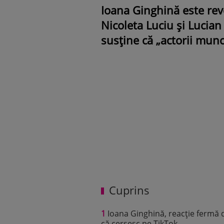
Ioana Ginghină este revo
Nicoleta Luciu și Lucian
susține că „actorii munc
Cuprins
1
Ioana Ginghină, reacție fermă du
că cerșesc pe TikTok