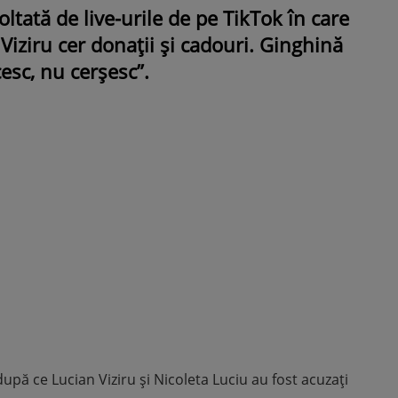
ltată de live-urile de pe TikTok în care
 Viziru cer donații și cadouri. Ginghină
esc, nu cerșesc”.
ROMÂNEŞTI
VEDETE
Fiica Iuliei Albu și a lui Mihai 
strălucit la banchet. Mikaela a
purtat o rochie creată de cele
mamă și i-a împrumutat panto
Valentino: „M-am simțit ca o
prințesă”
pă ce Lucian Viziru și Nicoleta Luciu au fost acuzați