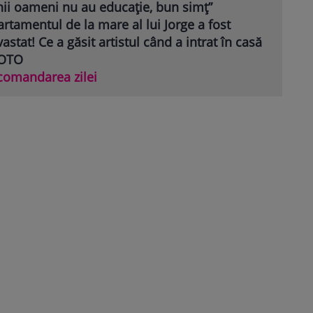
nii oameni nu au educație, bun simț”
rtamentul de la mare al lui Jorge a fost
astat! Ce a găsit artistul când a intrat în casă
FOTO
comandarea zilei