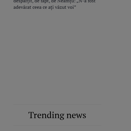
despărțit, de fapt, de Neamțu: „N-a fost
adevărat ceea ce ați văzut voi”
Trending news