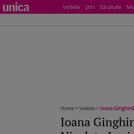
Vedete
Știri
Sănătate
Mo
Home
>
Vedete
>
Ioana Ginghină îi critică
Ioana Ginghină