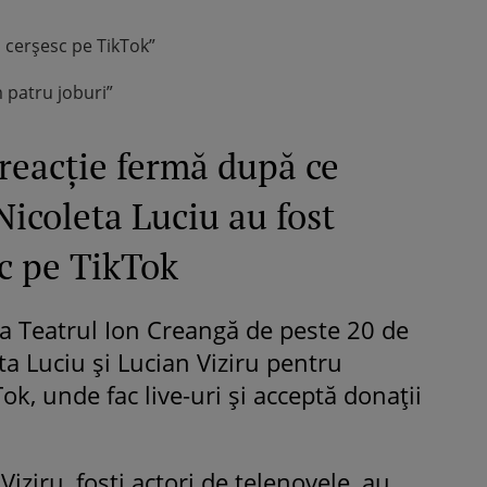
 cerșesc pe TikTok”
 patru joburi”
reacție fermă după ce
Nicoleta Luciu au fost
sc pe TikTok
la Teatrul Ion Creangă de peste 20 de
leta Luciu și Lucian Viziru pentru
Tok, unde fac live-uri și acceptă donații
Viziru, foști actori de telenovele, au