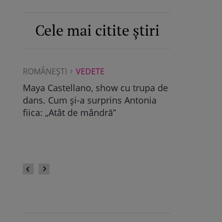
Cele mai citite știri
ROMÂNEŞTI
VEDETE
ROMÂNEŞTI
Albu a
Maya Castellano, show cu trupa de
Ce a găsit D
dans. Cum și-a surprins Antonia
Pop, viitoare
bra
fiica: „Atât de mândră”
vechile relaț
fii
fie calmă” /