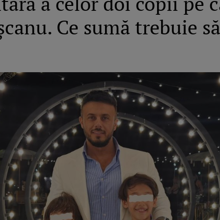
ară a celor doi copii pe ca
șcanu. Ce sumă trebuie să