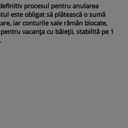
definitiv procesul pentru anularea
istul este obligat să plătească o sumă
are, iar conturile sale rămân blocate,
pentru vacanța cu băieții, stabilită pe 1
.
ROMÂNEŞTI
VEDETE
Fiica Iuliei Albu și a lui Mihai 
strălucit la banchet. Mikaela a
purtat o rochie creată de cele
mamă și i-a împrumutat panto
Valentino: „M-am simțit ca o
prințesă”