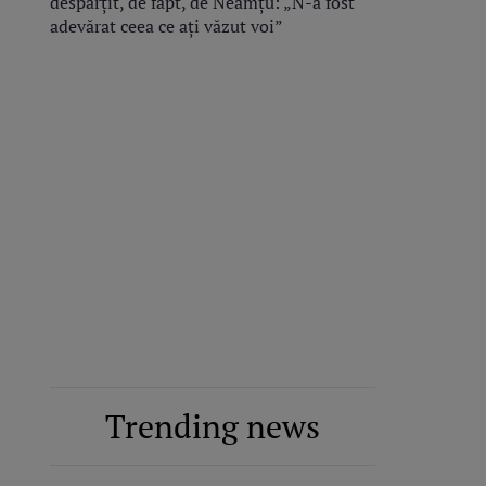
despărțit, de fapt, de Neamțu: „N-a fost
adevărat ceea ce ați văzut voi”
Trending news