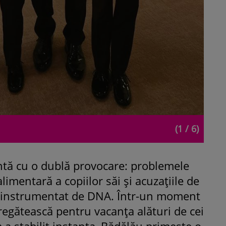
(1 / 6)
ntă cu o dublă provocare: problemele
limentară a copiilor săi și acuzațiile de
r instrumentat de DNA. Într-un moment
pregătească pentru vacanța alături de cei
m a stabilit instanța, Bădălău primește o