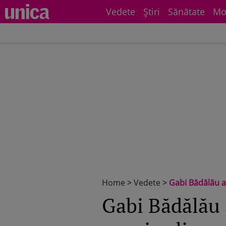
Vedete
Știri
Sănătate
Mo
Home
>
Vedete
>
Gabi Bădălău a pierdut 
Gabi Bădălău a