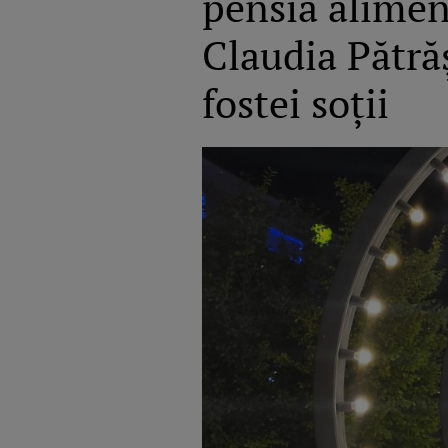
pensia aliment
Claudia Pătră
fostei soții