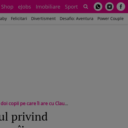
Shop
eJobs
Imobiliare
Sport
Sh
aby
Felicitari
Divertisment
Desafio: Aventura
Power Couple
anu. Ce sumă trebuie să-i plătească fostei soții
ul privind