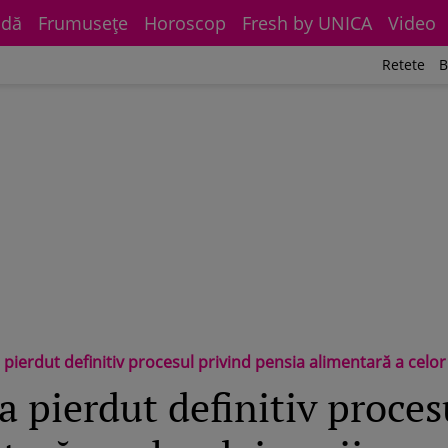
dă
Frumuseţe
Horoscop
Fresh by UNICA
Video
Retete
B
definitiv procesul privind pensia alimentară a celor doi copii pe care îi are cu Claudia Pătrășc
 pierdut definitiv proces