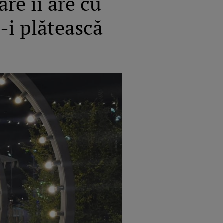
re îi are cu
-i plătească