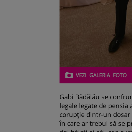
VEZI
GALERIA
FOTO
Gabi Bădălău se confru
legale legate de pensia a
corupție dintr-un dosa
în care ar trebui să se 
doi băieți ai săi, așa cu