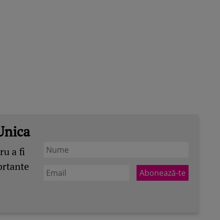
Unica
u a fi
ortante