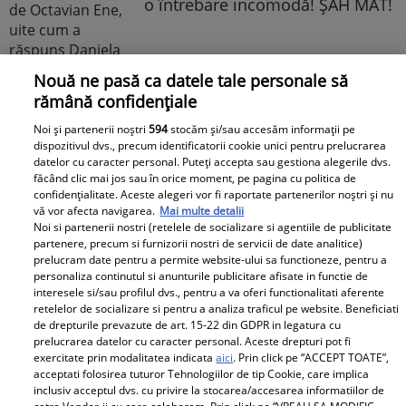
o întrebare incomodă! ȘAH MAT!
Nouă ne pasă ca datele tale personale să
rămână confidențiale
Noi și partenerii noștri
594
stocăm și/sau accesăm informații pe
dispozitivul dvs., precum identificatorii cookie unici pentru prelucrarea
datelor cu caracter personal. Puteți accepta sau gestiona alegerile dvs.
Cabral rupe tăcerea după
făcând clic mai jos sau în orice moment, pe pagina cu politica de
divorțul de Andreea Ibacka. „Nu
confidențialitate. Aceste alegeri vor fi raportate partenerilor noștri și nu
mi-a convenit să spun asta cu
vă vor afecta navigarea.
Mai multe detalii
Noi si partenerii nostri (retelele de socializare si agentiile de publicitate
voce tare. M-a afectat”
partenere, precum si furnizorii nostri de servicii de date analitice)
prelucram date pentru a permite website-ului sa functioneze, pentru a
personaliza continutul si anunturile publicitare afisate in functie de
interesele si/sau profilul dvs., pentru a va oferi functionalitati aferente
retelelor de socializare si pentru a analiza traficul pe website. Beneficiati
de drepturile prevazute de art. 15-22 din GDPR in legatura cu
prelucrarea datelor cu caracter personal. Aceste drepturi pot fi
Elle
exercitate prin modalitatea indicata
aici
. Prin click pe “ACCEPT TOATE”,
acceptati folosirea tuturor Tehnologiilor de tip Cookie, care implica
inclusiv acceptul dvs. cu privire la stocarea/accesarea informatiilor de
O mai ții minte pe Janine Sârbu?