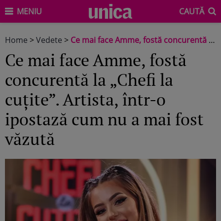
MENIU
CAUTĂ
Home
>
Vedete
>
Ce mai face Amme, fostă concurentă la „Chefi la cuțite”. Artista, într-o ipostază cum nu a mai fost văzută
Ce mai face Amme, fostă
concurentă la „Chefi la
cuțite”. Artista, într-o
ipostază cum nu a mai fost
văzută