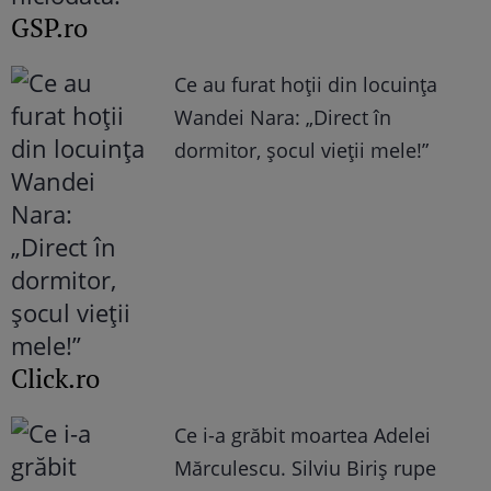
GSP.ro
Ce au furat hoții din locuința
Wandei Nara: „Direct în
dormitor, șocul vieții mele!”
Click.ro
Ce i-a grăbit moartea Adelei
Mărculescu. Silviu Biriș rupe