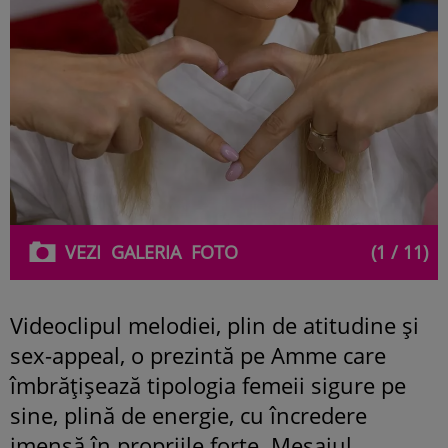
VEZI
GALERIA
FOTO
(1 / 11)
Videoclipul melodiei, plin de atitudine și
sex-appeal, o prezintă pe Amme care
îmbrățișează tipologia femeii sigure pe
sine, plină de energie, cu încredere
imensă în propriile forțe. Mesajul