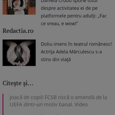
Daniela Crudu spune totul
despre activitatea ei de pe
platformele pentru adulți: „Fac
ce vreau, e wow!”
Redactia.ro
Doliu imens în teatrul românesc!
Actrița Adela Mărculescu s-a
stins din viață
Citește și...
Joacă de copii! FCSB riscă o amendă de la
UEFA dintr-un motiv banal. Video