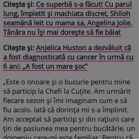
Citește și:
Ce superbă s-a făcut! Cu parul
lung, împletit și machiata discret, Shiloh
seamănă leit cu mama sa, Angelina Jolie.
Tânăra nu își mai dorește să fie băiat
Citește și:
Anjelica Huston a dezvăluit că
a fost diagnosticată cu cancer în urmă cu
6 ani: „A fost un mare șoc”
„Este o onoare și o bucurie pentru mine
să particip la Chefi la Cuțite. Am urmărit
fiecare sezon și îmi imaginam cum e să
fiu acolo. Iată că dorința mi s-a împlinit.
Am acceptat să particip și din rațiuni care
țin de pasiunea mea pentru bucătărie, un
domeniu care-mi este familiar. Pentru că