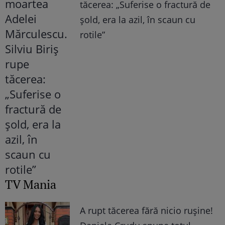
tăcerea: „Suferise o fractură de
șold, era la azil, în scaun cu
rotile”
TV Mania
A rupt tăcerea fără nicio rușine!