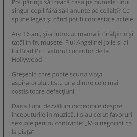
Pot părinții să treacă casa pe numele unui
singur copil fără să-i anunțe pe ceilalți? Ce
spune legea și când pot fi contestate actele
Are 16 ani, și-a întrecut mama în înălțime și
tatăl în frumusețe. Fiul Angelinei Jolie și al
lui Brad Pitt, viitorul cuceritor de la
Hollywood
Greșeala care poate scurta viața
aspiratorului. Este una dintre cele mai
costisitoare defecțiuni
Daria Lupi, dezvăluiri incredibile despre
începuturile în muzică. I s-au cerut favoruri
sexuale pentru contracte: „M-a negociat ca
la piață”