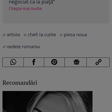
negociat ca la piață”
în a
Citește mai multe
Cite
artista
chefi la cutite
piesa noua
vedete romania
Recomandări