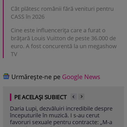
Cât plătesc românii fără venituri pentru
CASS în 2026
Cine este influencerița care a furat o
brățară Louis Vuitton de peste 36.000 de
euro. A fost concurentă la un megashow
TV
Urmărește-ne pe
Google News
PE ACELAȘI SUBIECT
Daria Lupi, dezvăluiri incredibile despre
Dra
începuturile în muzică. I s-au cerut
fam
favoruri sexuale pentru contracte: „M-a
ser