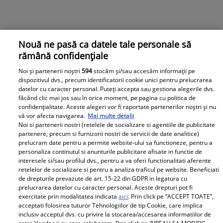
Nouă ne pasă ca datele tale personale să
rămână confidențiale
Noi și partenerii noștri
594
stocăm și/sau accesăm informații pe
dispozitivul dvs., precum identificatorii cookie unici pentru prelucrarea
datelor cu caracter personal. Puteți accepta sau gestiona alegerile dvs.
făcând clic mai jos sau în orice moment, pe pagina cu politica de
confidențialitate. Aceste alegeri vor fi raportate partenerilor noștri și nu
vă vor afecta navigarea.
Mai multe detalii
Noi si partenerii nostri (retelele de socializare si agentiile de publicitate
partenere, precum si furnizorii nostri de servicii de date analitice)
prelucram date pentru a permite website-ului sa functioneze, pentru a
personaliza continutul si anunturile publicitare afisate in functie de
interesele si/sau profilul dvs., pentru a va oferi functionalitati aferente
retelelor de socializare si pentru a analiza traficul pe website. Beneficiati
de drepturile prevazute de art. 15-22 din GDPR in legatura cu
prelucrarea datelor cu caracter personal. Aceste drepturi pot fi
exercitate prin modalitatea indicata
aici
. Prin click pe “ACCEPT TOATE”,
acceptati folosirea tuturor Tehnologiilor de tip Cookie, care implica
inclusiv acceptul dvs. cu privire la stocarea/accesarea informatiilor de