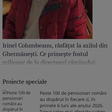
Irinel Columbeanu, răsfățat la azilul din
Ghermănești. Ce primește fostul
milionar de la directorul căminului:
„Văd cât de mult se bucură”
Proiecte speciale
Peste 100 de pensionari români
au dispărut în fiecare zi, în
primele 6 luni ale anului 2026.
Topul celor mai afectate județe