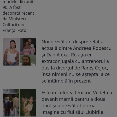
Noi dezvăluiri despre relația
actuală dintre Andreea Popescu
și Dan Alexa. Relația ei
extraconjugală cu antrenorul a
dus la divorțul de Rareș Cojoc,
însă nimeni nu se aștepta la ce
se întâmplă în prezent
Este în culmea fericirii! Vedeta a
devenit mamă pentru a doua
oară și a dezvăluit prima
imagine cu fiul său: „Iubirile