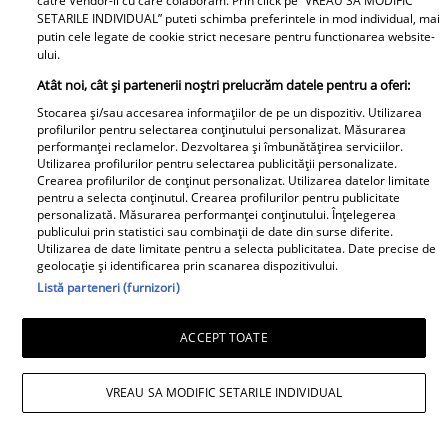
catre Vendor-ii cu care colaboram. Prin click pe “VREAU SA MODIFIC
SETARILE INDIVIDUAL” puteti schimba preferintele in mod individual, mai
putin cele legate de cookie strict necesare pentru functionarea website-
Daniela Nane, dezvăluiri după
ului.
despărțirea de Octavian Ene. Cum se
Atât noi, cât și partenerii noștri prelucrăm datele pentru a oferi:
simte actrița: „Nu simt nicio lipsă”
Stocarea și/sau accesarea informațiilor de pe un dispozitiv. Utilizarea
profilurilor pentru selectarea conținutului personalizat. Măsurarea
performanței reclamelor. Dezvoltarea și îmbunătățirea serviciilor.
Utilizarea profilurilor pentru selectarea publicității personalizate.
Crearea profilurilor de conținut personalizat. Utilizarea datelor limitate
pentru a selecta conținutul. Crearea profilurilor pentru publicitate
personalizată. Măsurarea performanței conținutului. Înțelegerea
publicului prin statistici sau combinații de date din surse diferite.
Utilizarea de date limitate pentru a selecta publicitatea. Date precise de
geolocație și identificarea prin scanarea dispozitivului.
Listă parteneri (furnizori)
ACCEPT TOATE
VREAU SA MODIFIC SETARILE INDIVIDUAL