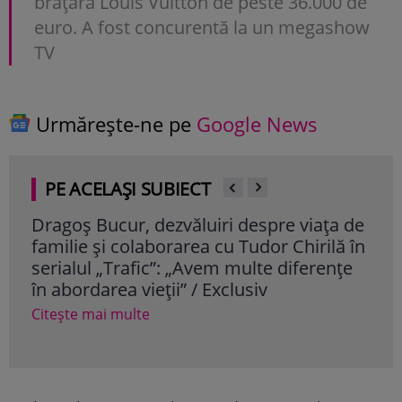
brățară Louis Vuitton de peste 36.000 de
euro. A fost concurentă la un megashow
TV
Urmărește-ne pe
Google News
PE ACELAȘI SUBIECT
Dragoș Bucur, dezvăluiri despre viața de
Cum
familie și colaborarea cu Tudor Chirilă în
vâr
serialul „Trafic”: „Avem multe diferențe
dor
în abordarea vieții” / Exclusiv
Cite
Citește mai multe