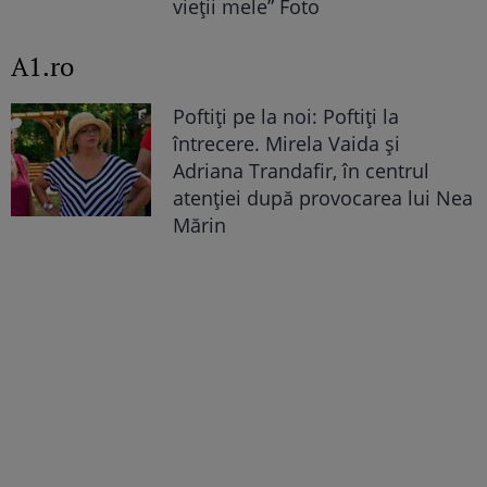
vieții mele” Foto
A1.ro
Poftiți pe la noi: Poftiți la
întrecere. Mirela Vaida și
Adriana Trandafir, în centrul
atenției după provocarea lui Nea
Mărin