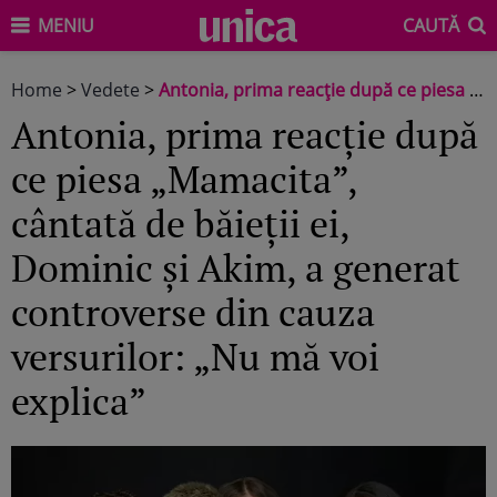
MENIU
CAUTĂ
Home
>
Vedete
>
Antonia, prima reacție după ce piesa „Mamacita”, cântată de băieții ei, Dominic și Akim, a generat controverse din cauza versurilor: „Nu mă voi explica”
Antonia, prima reacție după
ce piesa „Mamacita”,
cântată de băieții ei,
Dominic și Akim, a generat
controverse din cauza
versurilor: „Nu mă voi
explica”