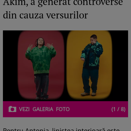
Akim, a generat controverse
din cauza versurilor
VEZI
GALERIA
FOTO
(1 / 8)
Pentru Antonia, liniștea interioară este