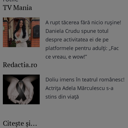
TV Mania
A rupt tăcerea fără nicio rușine!
Daniela Crudu spune totul
despre activitatea ei de pe
platformele pentru adulți: „Fac
ce vreau, e wow!”
Redactia.ro
Doliu imens în teatrul românesc!
Actrița Adela Mărculescu s-a
stins din viață
Citește și...