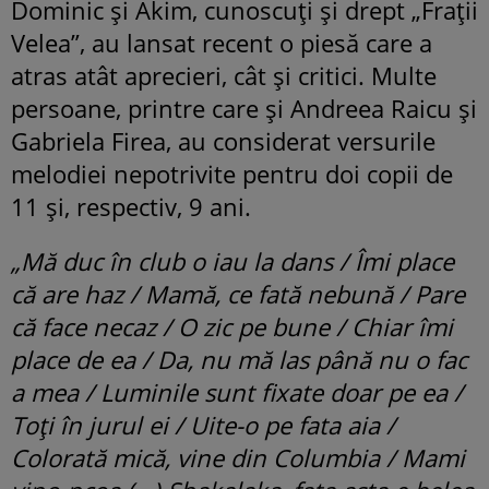
Dominic și Akim, cunoscuți și drept „Frații
Velea”, au lansat recent o piesă care a
atras atât aprecieri, cât și critici. Multe
persoane, printre care și Andreea Raicu și
Gabriela Firea, au considerat versurile
melodiei nepotrivite pentru doi copii de
11 și, respectiv, 9 ani.
„Mă duc în club o iau la dans / Îmi place
că are haz / Mamă, ce fată nebună / Pare
că face necaz / O zic pe bune / Chiar îmi
place de ea / Da, nu mă las până nu o fac
a mea / Luminile sunt fixate doar pe ea /
Toți în jurul ei / Uite-o pe fata aia /
Colorată mică, vine din Columbia / Mami