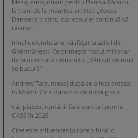
Mesaj emoționant pentru Denisa Răducu,
la 9 ani de la moartea artistei: „Vocea
Denisei s-a stins, dar ecoul ei continuă să
răsune”
Irinel Columbeanu, răsfățat la azilul din
Ghermănești. Ce primește fostul milionar
de la directorul căminului: „Văd cât de mult
se bucură”
Andrew Tate, mesaj după ce a fost arestat
în Miami. Ce a transmis de după gratii
Cât plătesc românii fără venituri pentru
CASS în 2026
Cine este influencerița care a furat o