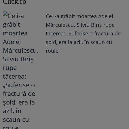
Click.ro
Ce i-a grăbit moartea Adelei
Mărculescu. Silviu Biriș rupe
tăcerea: „Suferise o fractură de
șold, era la azil, în scaun cu
rotile”