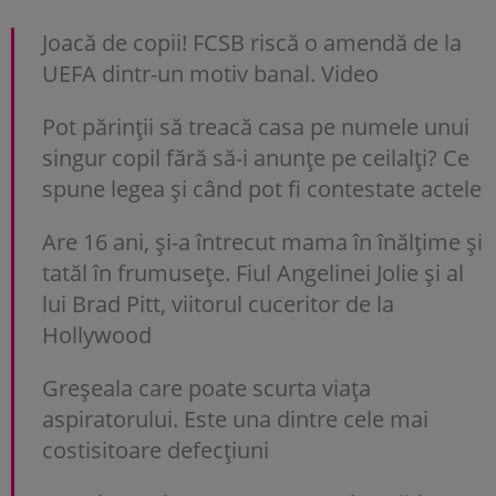
Joacă de copii! FCSB riscă o amendă de la
UEFA dintr-un motiv banal. Video
Pot părinții să treacă casa pe numele unui
singur copil fără să-i anunțe pe ceilalți? Ce
spune legea și când pot fi contestate actele
Are 16 ani, și-a întrecut mama în înălțime și
tatăl în frumusețe. Fiul Angelinei Jolie și al
lui Brad Pitt, viitorul cuceritor de la
Hollywood
Greșeala care poate scurta viața
aspiratorului. Este una dintre cele mai
costisitoare defecțiuni