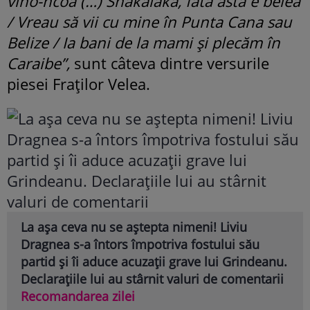
vino-ncoa (…) Shakalaka, fata asta e belea
/ Vreau să vii cu mine în Punta Cana sau
Belize / Ia bani de la mami și plecăm în
Caraibe”,
sunt câteva dintre versurile
piesei Fraților Velea.
La așa ceva nu se aștepta nimeni! Liviu
Dragnea s-a întors împotriva fostului său
partid și îi aduce acuzații grave lui Grindeanu.
Declarațiile lui au stârnit valuri de comentarii
Recomandarea zilei