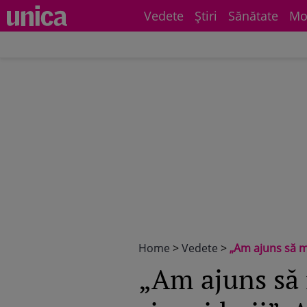
Vedete
Știri
Sănătate
Mo
Home
>
Vedete
>
„Am ajuns să mă gân
„Am ajuns să 