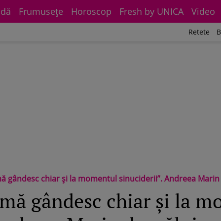
dă
Frumuseţe
Horoscop
Fresh by UNICA
Video
Retete
B
desc chiar și la momentul sinuciderii”. Andreea Marin dezvăluie cum a aflat
mă gândesc chiar și la 