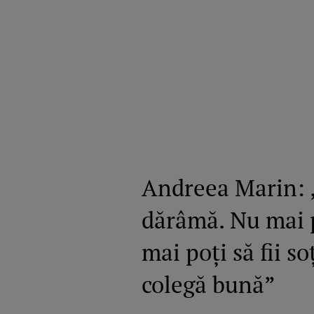
Andreea Marin: „
dărâmă. Nu mai p
mai poți să fii so
colegă bună”