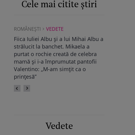
Cele mai citite știri
ROMÂNEŞTI
VEDETE
ROMÂNEŞTI
Albu a
Maya Castellano, show cu trupa de
Ce a găsit D
dans. Cum și-a surprins Antonia
Pop, viitoare
bra
fiica: „Atât de mândră”
vechile relaț
fii
fie calmă” /
Vedete