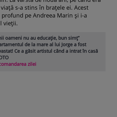
 viață s-a stins în brațele ei. Acest
o profund pe Andreea Marin și i-a
 vieții.
nii oameni nu au educație, bun simț”
rtamentul de la mare al lui Jorge a fost
astat! Ce a găsit artistul când a intrat în casă
FOTO
comandarea zilei