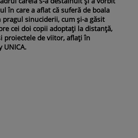
adrul căreia s-a destăinuit și a vorbit
 în care a aflat că suferă de boala
n pragul sinuciderii, cum și-a găsit
re cei doi copii adoptați la distanță,
ROMÂNEŞTI
VEDETE
 proiectele de viitor, aflați în
Fiica Iuliei Albu și a lui Mihai 
by UNICA.
strălucit la banchet. Mikaela a
purtat o rochie creată de cele
mamă și i-a împrumutat panto
Valentino: „M-am simțit ca o
prințesă”