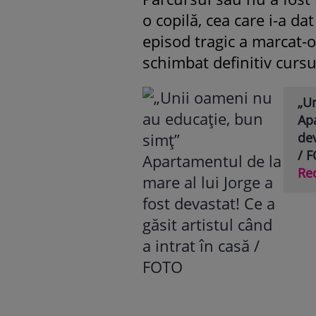
o copilă, cea care i-a dat
episod tragic a marcat-
schimbat definitiv cursul
„U
Apa
dev
/ 
Re