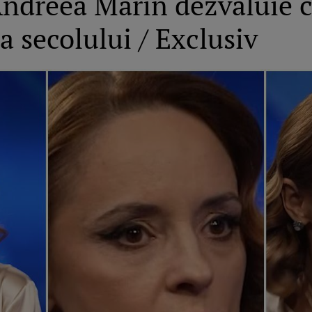
 Andreea Marin dezvăluie c
a secolului / Exclusiv