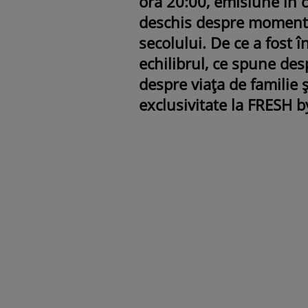
ora 20:00, emisiune în c
deschis despre momentul
secolului. De ce a fost î
echilibrul, ce spune desp
despre viața de familie și
exclusivitate la FRESH 