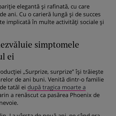
riție elegantă și rafinată, cu care
e ani. Cu o carieră lungă și de succes
te implicată în multe activități sociale și
ezvăluie simptomele
ul ei
ucției „Surprize, surprize” își trăiește
relor de ani buni. Venită dintr-o familie
de tatăl ei
după tragica moarte a
in a renăscut ca pasărea Phoenix de
 nevoie.
lin. La vârsta de nouă ani, pe când era