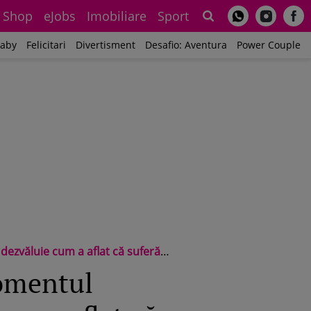
Shop
eJobs
Imobiliare
Sport
Sh
aby
Felicitari
Divertisment
Desafio: Aventura
Power Couple
 că suferă de boala secolului / Exclusiv
momentul