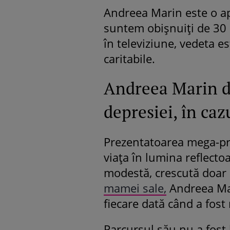
Andreea Marin este o apa
suntem obișnuiți de 30 d
în televiziune, vedeta es
caritabile.
Andreea Marin d
depresiei, în caz
Prezentatoarea mega-prod
viața în lumina reflectoa
modestă, crescută doar 
mamei sale,
Andreea Mar
fiecare dată când a fost
Parcursul său nu a fost 