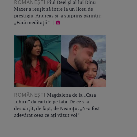
ROMÂNEŞTI
Fiul Deei și al lui Dinu
Maxer a reușit să intre la un liceu de
prestigiu. Andreas și-a surprins părinții:
„Fără meditații”
ROMÂNEŞTI
Magdalena de la „Casa
Iubirii” dă cărțile pe față. De ce s-a
despărțit, de fapt, de Neamțu: „N-a fost
adevărat ceea ce ați văzut voi”