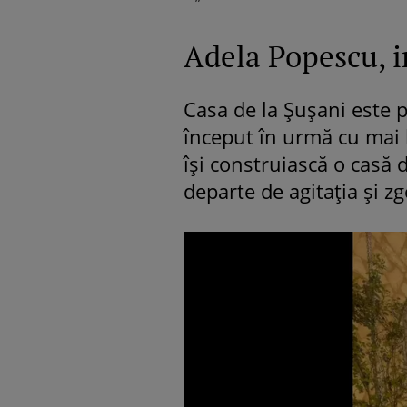
Adela Popescu, i
Casa de la Șușani este p
început în urmă cu mai b
își construiască o casă 
departe de agitația și z