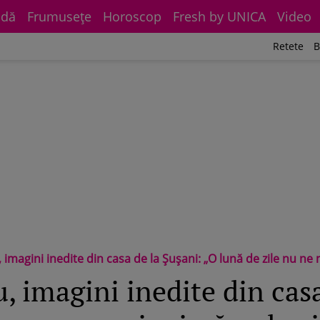
dă
Frumuseţe
Horoscop
Fresh by UNICA
Video
Retete
B
imagini inedite din casa de la Șușani: „O lună de zile nu ne
, imagini inedite din casa