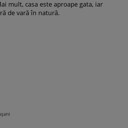
Mai mult, casa este aproape gata, iar
ră de vară în natură.
ROMÂNEŞTI
VEDETE
Fiica Iuliei Albu și a lui Mihai 
strălucit la banchet. Mikaela a
purtat o rochie creată de cele
mamă și i-a împrumutat panto
Valentino: „M-am simțit ca o
prințesă”
ușani