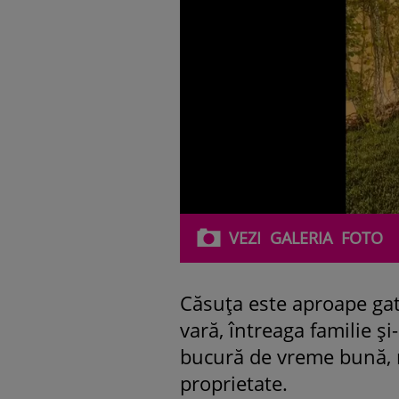
VEZI
GALERIA
FOTO
Căsuța este aproape gata
vară, întreaga familie ș
bucură de vreme bună, na
proprietate.