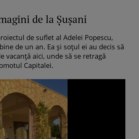
magini de la Șușani
roiectul de suflet al Adelei Popescu,
ine de un an. Ea și soțul ei au decis să
de vacanță aici, unde să se retragă
gomotul Capitalei.