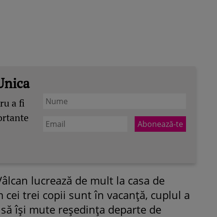
Unica
u a fi
ortante
âlcan lucrează de mult la casa de
cei trei copii sunt în vacanță, cuplul a
să își mute reședința departe de