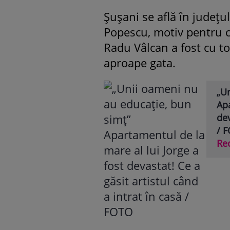
Șușani se află în județul
Popescu, motiv pentru car
Radu Vâlcan a fost cu to
aproape gata.
„U
Apa
dev
/ 
Re