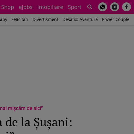
Shop
eJobs
Imobiliare
Sport
Sh
aby
Felicitari
Divertisment
Desafio: Aventura
Power Couple
 mai mișcăm de aici”
 de la Șușani: