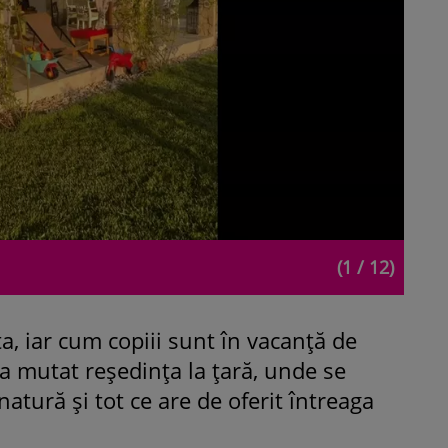
(1 / 12)
, iar cum copiii sunt în vacanță de
i-a mutat reședința la țară, unde se
tură și tot ce are de oferit întreaga