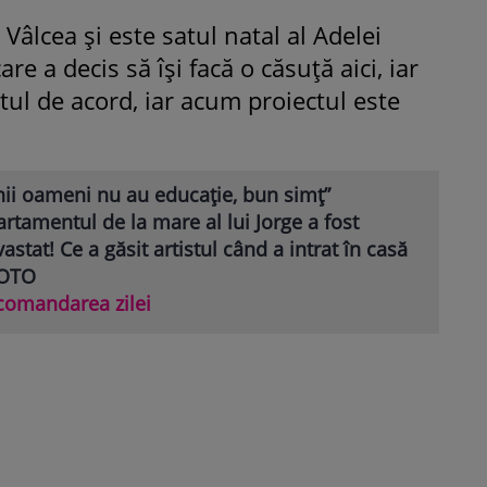
 Vâlcea și este satul natal al Adelei
e a decis să își facă o căsuță aici, iar
tul de acord, iar acum proiectul este
nii oameni nu au educație, bun simț”
rtamentul de la mare al lui Jorge a fost
astat! Ce a găsit artistul când a intrat în casă
FOTO
comandarea zilei