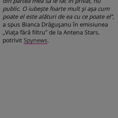
din partea mea să le fac în privat, nu
public. O iubește foarte mult și așa cum
poate el este alături de ea cu ce poate el”,
a spus Bianca Drăgușanu în emisiunea
„Viața fără filtru” de la Antena Stars,
potrivit
Spynews
.