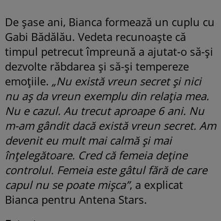
De șase ani, Bianca formează un cuplu cu
Gabi Bădălău. Vedeta recunoaște că
timpul petrecut împreună a ajutat-o să-și
dezvolte răbdarea și să-și tempereze
emoțiile.
„Nu există vreun secret și nici
nu aș da vreun exemplu din relația mea.
Nu e cazul. Au trecut aproape 6 ani. Nu
m-am gândit dacă există vreun secret. Am
devenit eu mult mai calmă și mai
înțelegătoare. Cred că femeia deține
controlul. Femeia este gâtul fără de care
capul nu se poate mișca”
, a explicat
Bianca pentru Antena Stars.