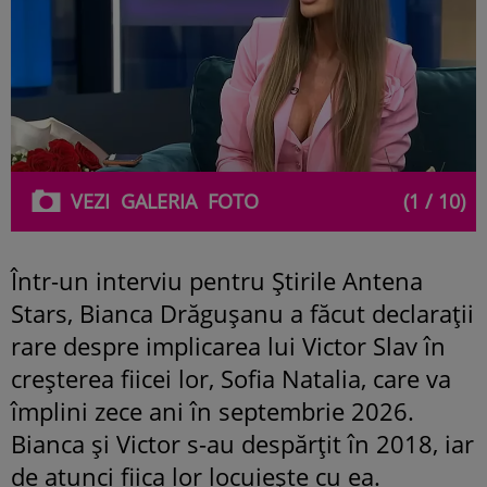
VEZI
GALERIA
FOTO
(1 / 10)
Într-un interviu pentru Știrile Antena
Stars, Bianca Drăgușanu a făcut declarații
rare despre implicarea lui Victor Slav în
creșterea fiicei lor, Sofia Natalia, care va
împlini zece ani în septembrie 2026.
Bianca și Victor s-au despărțit în 2018, iar
de atunci fiica lor locuiește cu ea.