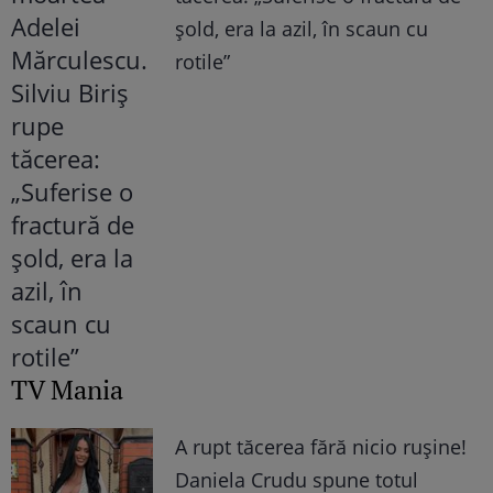
șold, era la azil, în scaun cu
rotile”
TV Mania
A rupt tăcerea fără nicio rușine!
Daniela Crudu spune totul