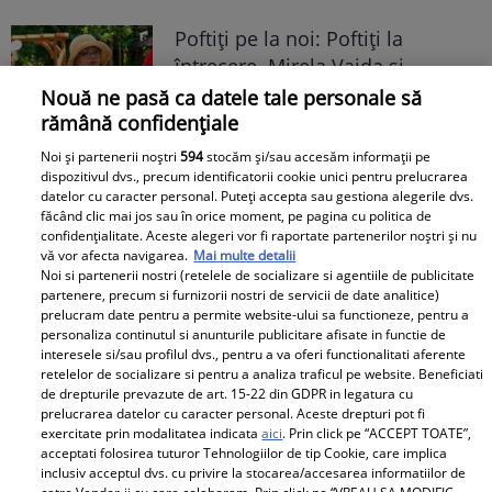
Poftiți pe la noi: Poftiți la
întrecere. Mirela Vaida și
Adriana Trandafir, în centrul
Nouă ne pasă ca datele tale personale să
atenției după provocarea lui Nea
rămână confidențiale
Mărin
Noi și partenerii noștri
594
stocăm și/sau accesăm informații pe
dispozitivul dvs., precum identificatorii cookie unici pentru prelucrarea
datelor cu caracter personal. Puteți accepta sau gestiona alegerile dvs.
făcând clic mai jos sau în orice moment, pe pagina cu politica de
confidențialitate. Aceste alegeri vor fi raportate partenerilor noștri și nu
vă vor afecta navigarea.
Mai multe detalii
Noi si partenerii nostri (retelele de socializare si agentiile de publicitate
partenere, precum si furnizorii nostri de servicii de date analitice)
prelucram date pentru a permite website-ului sa functioneze, pentru a
personaliza continutul si anunturile publicitare afisate in functie de
interesele si/sau profilul dvs., pentru a va oferi functionalitati aferente
retelelor de socializare si pentru a analiza traficul pe website. Beneficiati
de drepturile prevazute de art. 15-22 din GDPR in legatura cu
prelucrarea datelor cu caracter personal. Aceste drepturi pot fi
exercitate prin modalitatea indicata
aici
. Prin click pe “ACCEPT TOATE”,
acceptati folosirea tuturor Tehnologiilor de tip Cookie, care implica
inclusiv acceptul dvs. cu privire la stocarea/accesarea informatiilor de