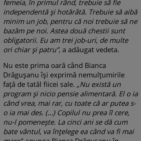
femeia, în primul rând, trebuie să fie
independentă și hotărâtă. Trebuie să aibă
minim un job, pentru că noi trebuie să ne
bazăm pe noi. Astea două chestii sunt
obligatorii. Eu am trei job-uri, de multe
ori chiar și patru”
, a adăugat vedeta.
Nu este prima oară când Bianca
Drăgușanu își exprimă nemulțumirile
față de tatăl fiicei sale.
„Nu există un
program și nicio pensie alimentară. El o ia
când vrea, mai rar, cu toate că ar putea s-
o ia mai des. (…) Copilul nu prea îl cere,
nu-l pomenește. La cinci ani se dă cum
bate vântul, va înțelege ea când va fi mai
mare”,
spunea Bianca Drăgușanu în