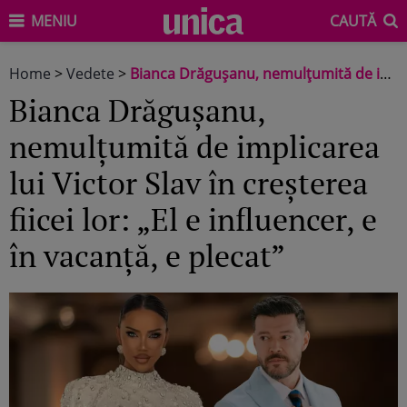
MENIU
CAUTĂ
Home
>
Vedete
>
Bianca Drăgușanu, nemulțumită de implicarea lui Victor Slav în creșterea fiicei lor: „El e influencer, e în vacanță, e plecat”
Bianca Drăgușanu,
nemulțumită de implicarea
lui Victor Slav în creșterea
fiicei lor: „El e influencer, e
în vacanță, e plecat”