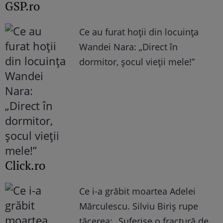
GSP.ro
Ce au furat hoții din locuința
Wandei Nara: „Direct în
dormitor, șocul vieții mele!”
Click.ro
Ce i-a grăbit moartea Adelei
Mărculescu. Silviu Biriș rupe
tăcerea: „Suferise o fractură de