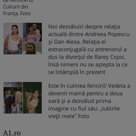
Noi dezvăluiri despre relația
actuală dintre Andreea Popescu
și Dan Alexa. Relația ei
extraconjugală cu antrenorul a
dus la divorțul de Rareș Cojoc,
însă nimeni nu se aștepta la ce
se întâmplă în prezent
Este în culmea fericirii! Vedeta a
devenit mamă pentru a doua
oară și a dezvăluit prima
imagine cu fiul său: „Iubirile
vieții mele” Foto
A1.ro