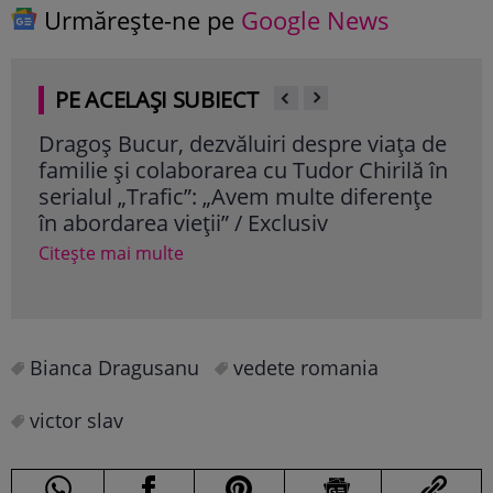
Urmărește-ne pe
Google News
PE ACELAȘI SUBIECT
Dragoș Bucur, dezvăluiri despre viața de
Cum
familie și colaborarea cu Tudor Chirilă în
vâr
serialul „Trafic”: „Avem multe diferențe
dor
în abordarea vieții” / Exclusiv
Cite
Citește mai multe
Bianca Dragusanu
vedete romania
victor slav