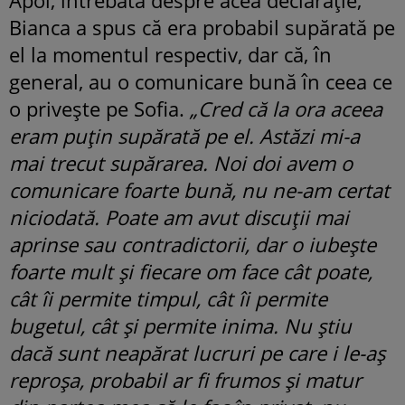
Apoi, întrebată despre acea declarație,
Bianca a spus că era probabil supărată pe
el la momentul respectiv, dar că, în
general, au o comunicare bună în ceea ce
o privește pe Sofia.
„Cred că la ora aceea
eram puțin supărată pe el. Astăzi mi-a
mai trecut supărarea. Noi doi avem o
comunicare foarte bună, nu ne-am certat
niciodată. Poate am avut discuții mai
aprinse sau contradictorii, dar o iubește
foarte mult și fiecare om face cât poate,
cât îi permite timpul, cât îi permite
bugetul, cât și permite inima. Nu știu
dacă sunt neapărat lucruri pe care i le-aș
reproșa, probabil ar fi frumos și matur