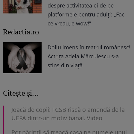
despre activitatea ei de pe
platformele pentru adulți: „Fac
ce vreau, e wow!”
Redactia.ro
Doliu imens în teatrul românesc!
Actrița Adela Mărculescu s-a
stins din viață
Citește și...
Joacă de copii! FCSB riscă o amendă de la
UEFA dintr-un motiv banal. Video
Pot părinții să treacă casa pe numele unui