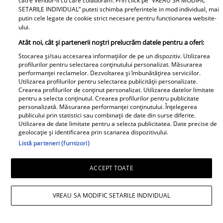
catre Vendor-ii cu care colaboram. Prin click pe “VREAU SA MODIFIC
SETARILE INDIVIDUAL” puteti schimba preferintele in mod individual, mai
putin cele legate de cookie strict necesare pentru functionarea website-
ului.
Atât noi, cât și partenerii noștri prelucrăm datele pentru a oferi:
Stocarea și/sau accesarea informațiilor de pe un dispozitiv. Utilizarea
profilurilor pentru selectarea conținutului personalizat. Măsurarea
performanței reclamelor. Dezvoltarea și îmbunătățirea serviciilor.
Utilizarea profilurilor pentru selectarea publicității personalizate.
Crearea profilurilor de conținut personalizat. Utilizarea datelor limitate
pentru a selecta conținutul. Crearea profilurilor pentru publicitate
personalizată. Măsurarea performanței conținutului. Înțelegerea
publicului prin statistici sau combinații de date din surse diferite.
Utilizarea de date limitate pentru a selecta publicitatea. Date precise de
geolocație și identificarea prin scanarea dispozitivului.
Listă parteneri (furnizori)
ACCEPT TOATE
VREAU SA MODIFIC SETARILE INDIVIDUAL
Daniela Nane, dezvăluiri după