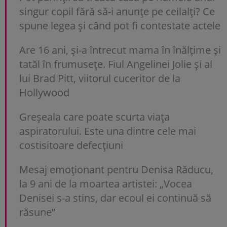
singur copil fără să-i anunțe pe ceilalți? Ce
spune legea și când pot fi contestate actele
Are 16 ani, și-a întrecut mama în înălțime și
tatăl în frumusețe. Fiul Angelinei Jolie și al
lui Brad Pitt, viitorul cuceritor de la
Hollywood
Greșeala care poate scurta viața
aspiratorului. Este una dintre cele mai
costisitoare defecțiuni
Mesaj emoționant pentru Denisa Răducu,
la 9 ani de la moartea artistei: „Vocea
Denisei s-a stins, dar ecoul ei continuă să
răsune”