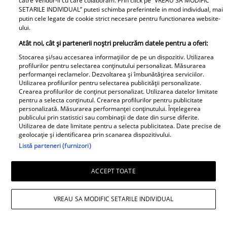
catre Vendor-ii cu care colaboram. Prin click pe “VREAU SA MODIFIC
Primești pe e-mail cele mai
SETARILE INDIVIDUAL” puteti schimba preferintele in mod individual, mai
putin cele legate de cookie strict necesare pentru functionarea website-
importante articole apărute pe
ului.
Atât noi, cât și partenerii noștri prelucrăm datele pentru a oferi:
Unica.ro!
Stocarea și/sau accesarea informațiilor de pe un dispozitiv. Utilizarea
profilurilor pentru selectarea conținutului personalizat. Măsurarea
performanței reclamelor. Dezvoltarea și îmbunătățirea serviciilor.
Utilizarea profilurilor pentru selectarea publicității personalizate.
ABONEAZĂ-TE LA NEWSLETTER
Crearea profilurilor de conținut personalizat. Utilizarea datelor limitate
pentru a selecta conținutul. Crearea profilurilor pentru publicitate
personalizată. Măsurarea performanței conținutului. Înțelegerea
publicului prin statistici sau combinații de date din surse diferite.
Utilizarea de date limitate pentru a selecta publicitatea. Date precise de
geolocație și identificarea prin scanarea dispozitivului.
Urmărește-ne pe Facebook
Like
Listă parteneri (furnizori)
ACCEPT TOATE
VREAU SA MODIFIC SETARILE INDIVIDUAL
Pariază responsabil! Decizia ONJN nr. 821/25.09.2025.