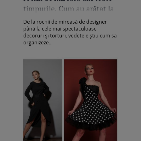
timpurile. Cum au arătat la
nunta lor mai multe
De la rochii de mireasă de designer
celebrități
până la cele mai spectaculoase
decoruri și torturi, vedetele știu cum să
organizeze...