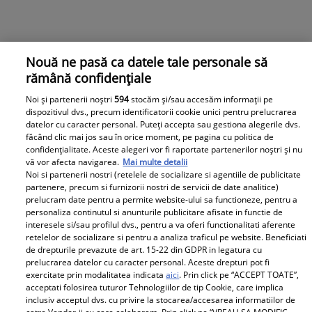
Nouă ne pasă ca datele tale personale să
rămână confidențiale
1
2
3
4
5
...
Noi și partenerii noștri
594
stocăm și/sau accesăm informații pe
dispozitivul dvs., precum identificatorii cookie unici pentru prelucrarea
datelor cu caracter personal. Puteți accepta sau gestiona alegerile dvs.
făcând clic mai jos sau în orice moment, pe pagina cu politica de
confidențialitate. Aceste alegeri vor fi raportate partenerilor noștri și nu
Cele mai citite
vă vor afecta navigarea.
Mai multe detalii
Noi si partenerii nostri (retelele de socializare si agentiile de publicitate
ASTRO FUN
ȘTIR
partenere, precum si furnizorii nostri de servicii de date analitice)
prelucram date pentru a permite website-ului sa functioneze, pentru a
e
Horoscop chinezesc 2024: Cele mai
Cân
personaliza continutul si anunturile publicitare afisate in functie de
norocoase zodii în Anul Dragonului
interesele si/sau profilul dvs., pentru a va oferi functionalitati aferente
retelelor de socializare si pentru a analiza traficul pe website. Beneficiati
de drepturile prevazute de art. 15-22 din GDPR in legatura cu
prelucrarea datelor cu caracter personal. Aceste drepturi pot fi
exercitate prin modalitatea indicata
aici
. Prin click pe “ACCEPT TOATE”,
acceptati folosirea tuturor Tehnologiilor de tip Cookie, care implica
inclusiv acceptul dvs. cu privire la stocarea/accesarea informatiilor de