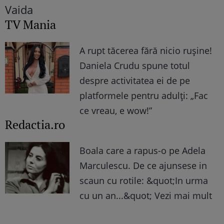
TV Mania
A rupt tăcerea fără nicio rușine!
Daniela Crudu spune totul
despre activitatea ei de pe
platformele pentru adulți: „Fac
ce vreau, e wow!”
Redactia.ro
Boala care a rapus-o pe Adela
Marculescu. De ce ajunsese in
scaun cu rotile: &quot;In urma
cu un an...&quot; Vezi mai mult