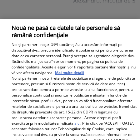
tragedia de la Brno
Alexandru, micuțul de 5
frânge inimi
ani dispărut 3 zile în
pădure. Ce spune
Viva.ro
despre copiii lui
Nouă ne pasă ca datele tale personale să
rămână confidențiale
Noi și partenerii noștri
594
stocăm și/sau accesăm informații pe
dispozitivul dvs., precum identificatorii cookie unici pentru prelucrarea
datelor cu caracter personal. Puteți accepta sau gestiona alegerile dvs.
făcând clic mai jos sau în orice moment, pe pagina cu politica de
confidențialitate. Aceste alegeri vor fi raportate partenerilor noștri și nu
vă vor afecta navigarea.
Mai multe detalii
E breaking în lumea
Noi si partenerii nostri (retelele de socializare si agentiile de publicitate
partenere, precum si furnizorii nostri de servicii de date analitice)
mondenă! DESPĂRȚIRE
prelucram date pentru a permite website-ului sa functioneze, pentru a
cu scântei în showbiz-ul
personaliza continutul si anunturile publicitare afisate in functie de
interesele si/sau profilul dvs., pentru a va oferi functionalitati aferente
românesc! Îndrăgita
retelelor de socializare si pentru a analiza traficul pe website. Beneficiati
noastră vedetă a
de drepturile prevazute de art. 15-22 din GDPR in legatura cu
recunoscut TOT, dar
prelucrarea datelor cu caracter personal. Aceste drepturi pot fi
exercitate prin modalitatea indicata
aici
. Prin click pe “ACCEPT TOATE”,
tooot: „Mă abțin să nu-i
E BREAKING NEWS-UL
acceptati folosirea tuturor Tehnologiilor de tip Cookie, care implica
scriu. Am făcut
lunii în politica
inclusiv acceptul dvs. cu privire la stocarea/accesarea informatiilor de