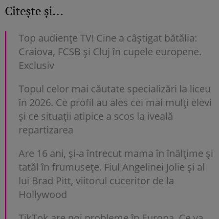
Citește și...
Top audienţe TV! Cine a câştigat bătălia:
Craiova, FCSB şi Cluj în cupele europene.
Exclusiv
Topul celor mai căutate specializări la liceu
în 2026. Ce profil au ales cei mai mulți elevi
și ce situații atipice a scos la iveală
repartizarea
Are 16 ani, și-a întrecut mama în înălțime și
tatăl în frumusețe. Fiul Angelinei Jolie și al
lui Brad Pitt, viitorul cuceritor de la
Hollywood
TikTok are noi probleme în Europa. Ce va