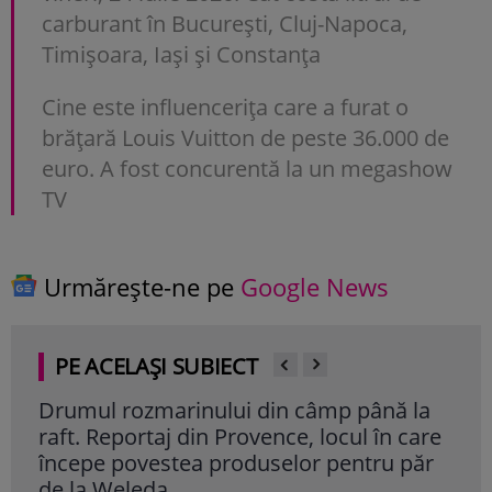
carburant în București, Cluj-Napoca,
Timișoara, Iași și Constanța
Cine este influencerița care a furat o
brățară Louis Vuitton de peste 36.000 de
euro. A fost concurentă la un megashow
TV
Urmărește-ne pe
Google News
PE ACELAȘI SUBIECT
Drumul rozmarinului din câmp până la
Cul
raft. Reportaj din Provence, locul în care
Cite
începe povestea produselor pentru păr
de la Weleda