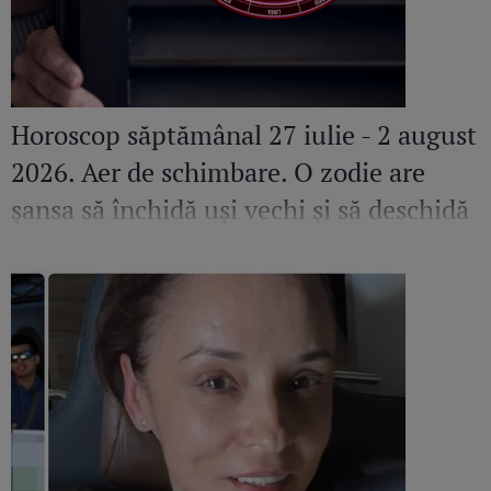
Horoscop săptămânal 27 iulie - 2 august
2026. Aer de schimbare. O zodie are
șansa să închidă uși vechi și să deschidă
altele pline de promisiuni