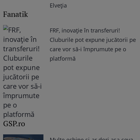
Elveția
Fanatik
FRF, inovație în transferuri!
Cluburile pot expune jucătorii pe
care vor să-i împrumute pe o
platformă
GSP.ro
Multe echipe și-ar dori așa ceva