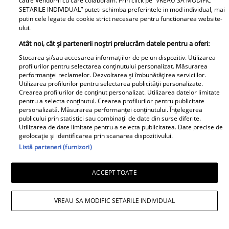
scandal!” Ce s-a
catre Vendor-ii cu care colaboram. Prin click pe “VREAU SA MODIFIC
românească,
SETARILE INDIVIDUAL” puteti schimba preferintele in mod individual, mai
întâmplat e...
doamnelor,
putin cele legate de cookie strict necesare pentru functionarea website-
domnișoarelor și
ului.
domnilor! Astăzi, Sorin
Atât noi, cât și partenerii noștri prelucrăm datele pentru a oferi:
Grindeanu a făcut
Stocarea și/sau accesarea informațiilor de pe un dispozitiv. Utilizarea
ANUNȚUL pe care nici
profilurilor pentru selectarea conținutului personalizat. Măsurarea
performanței reclamelor. Dezvoltarea și îmbunătățirea serviciilor.
colegii lui nu se
Utilizarea profilurilor pentru selectarea publicității personalizate.
așteptau să-l audă. Într-
Crearea profilurilor de conținut personalizat. Utilizarea datelor limitate
pentru a selecta conținutul. Crearea profilurilor pentru publicitate
o mișcare FULGER,
personalizată. Măsurarea performanței conținutului. Înțelegerea
liderul PSD tocmai a dat
publicului prin statistici sau combinații de date din surse diferite.
Tocmai a picat
Utilizarea de date limitate pentru a selecta publicitatea. Date precise de
o veste importantă
adevărata 💣în showbiz!
geolocație și identificarea prin scanarea dispozitivului.
Listă parteneri (furnizori)
Pentru PRIMA OARĂ,
Cabral rupe tăcerea
ACCEPT TOATE
despre DIVORȚUL de
Andreea Ibacka, iar ce a
putut face public a
VREAU SA MODIFIC SETARILE INDIVIDUAL
stârnit valuri și valuri de
reacții: "M-a atins mai