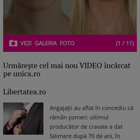
VEZI
GALERIA
FOTO
(1 / 11)
Urmăreşte cel mai nou VIDEO încărcat
pe unica.ro
Libertatea.ro
Angajații au aflat în concediu că
rămân șomeri: ultimul
producător de cravate a dat
faliment după 70 de ani, în