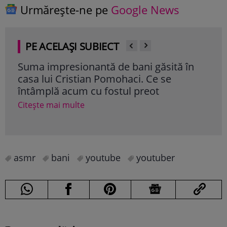
Urmărește-ne pe
Google News
PE ACELAȘI SUBIECT
Suma impresionantă de bani găsită în
Cine
casa lui Cristian Pomohaci. Ce se
neș
întâmplă acum cu fostul preot
„îl 
ori
Citește mai multe
Cite
asmr
bani
youtube
youtuber