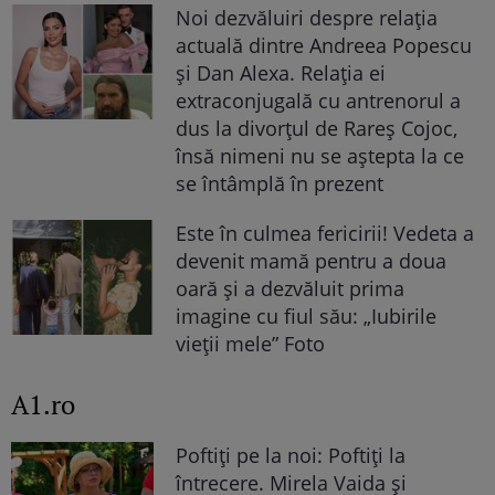
Noi dezvăluiri despre relația
actuală dintre Andreea Popescu
și Dan Alexa. Relația ei
extraconjugală cu antrenorul a
dus la divorțul de Rareș Cojoc,
însă nimeni nu se aștepta la ce
se întâmplă în prezent
Este în culmea fericirii! Vedeta a
devenit mamă pentru a doua
oară și a dezvăluit prima
imagine cu fiul său: „Iubirile
vieții mele” Foto
A1.ro
Poftiți pe la noi: Poftiți la
întrecere. Mirela Vaida și