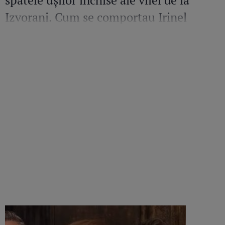
spatele ușilor închise ale vilei de la
Izvorani. Cum se comportau Irinel
Columbeanu și Monica Gabor când nu
erau în public