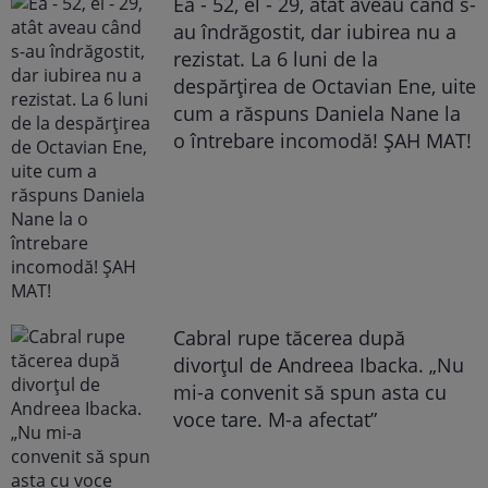
Ea - 52, el - 29, atât aveau când s-
au îndrăgostit, dar iubirea nu a
rezistat. La 6 luni de la
despărțirea de Octavian Ene, uite
cum a răspuns Daniela Nane la
o întrebare incomodă! ȘAH MAT!
Cabral rupe tăcerea după
divorțul de Andreea Ibacka. „Nu
mi-a convenit să spun asta cu
voce tare. M-a afectat”