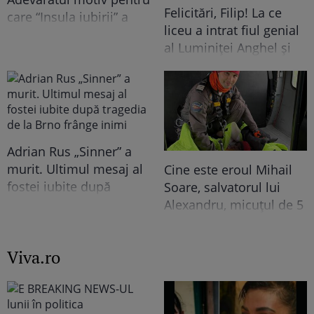
Felicitări, Filip! La ce
care “Insula iubirii” a
liceu a intrat fiul genial
fost mutată în
al Luminiței Anghel și
septembrie. Fanii sunt
ce note a luat la
revoltați, dar nu știau
Evaluarea Națională. Ce
acest detaliu
a povestit solista acum
a stârnit un val de
reacții “Primul pe lista
Adrian Rus „Sinner” a
lui de…”
murit. Ultimul mesaj al
Cine este eroul Mihail
fostei iubite după
Soare, salvatorul lui
tragedia de la Brno
Alexandru, micuțul de 5
frânge inimi
ani dispărut 3 zile în
pădure. Ce spune
Viva.ro
despre copiii lui