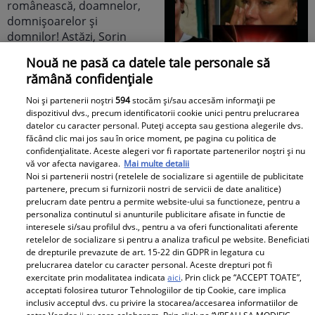
Nouă ne pasă ca datele tale personale să
E breaking în lumea
rămână confidențiale
mondenă! DESPĂRȚIRE
cu scântei în showbiz-ul
Noi și partenerii noștri
594
stocăm și/sau accesăm informații pe
dispozitivul dvs., precum identificatorii cookie unici pentru prelucrarea
românesc! Îndrăgita
datelor cu caracter personal. Puteți accepta sau gestiona alegerile dvs.
noastră vedetă a
făcând clic mai jos sau în orice moment, pe pagina cu politica de
recunoscut TOT, dar
confidențialitate. Aceste alegeri vor fi raportate partenerilor noștri și nu
vă vor afecta navigarea.
Mai multe detalii
tooot: „Mă abțin să nu-i
E BREAKING NEWS-UL
Noi si partenerii nostri (retelele de socializare si agentiile de publicitate
scriu. Am făcut
lunii în politica
partenere, precum si furnizorii nostri de servicii de date analitice)
prelucram date pentru a permite website-ului sa functioneze, pentru a
scandal!” Ce s-a
românească,
personaliza continutul si anunturile publicitare afisate in functie de
întâmplat e...
doamnelor,
interesele si/sau profilul dvs., pentru a va oferi functionalitati aferente
domnișoarelor și
retelelor de socializare si pentru a analiza traficul pe website. Beneficiati
de drepturile prevazute de art. 15-22 din GDPR in legatura cu
domnilor! Astăzi, Sorin
prelucrarea datelor cu caracter personal. Aceste drepturi pot fi
Grindeanu a făcut
exercitate prin modalitatea indicata
aici
. Prin click pe “ACCEPT TOATE”,
acceptati folosirea tuturor Tehnologiilor de tip Cookie, care implica
ANUNȚUL pe care nici
inclusiv acceptul dvs. cu privire la stocarea/accesarea informatiilor de
colegii lui nu se