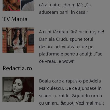
că a luat-o „din milă”: „Eu
aduceam banii în casă!”
TV Mania
A rupt tăcerea fără nicio rușine!
Daniela Crudu spune totul
despre activitatea ei de pe
platformele pentru adulți: „Fac
ce vreau, e wow!”
Redactia.ro
Boala care a rapus-o pe Adela
Marculescu. De ce ajunsese in
scaun cu rotile: &quot;In urma
cu un an...&quot; Vezi mai mult