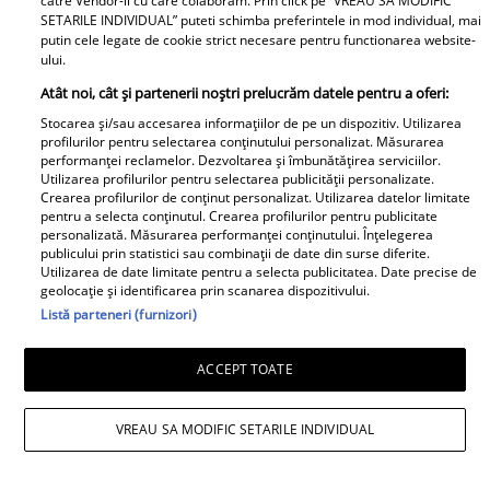
catre Vendor-ii cu care colaboram. Prin click pe “VREAU SA MODIFIC
așteptau să-l audă. Într-
SETARILE INDIVIDUAL” puteti schimba preferintele in mod individual, mai
putin cele legate de cookie strict necesare pentru functionarea website-
o mișcare FULGER,
ului.
liderul PSD tocmai a dat
Tocmai a picat
Atât noi, cât și partenerii noștri prelucrăm datele pentru a oferi:
o veste importantă
adevărata 💣în showbiz!
Stocarea și/sau accesarea informațiilor de pe un dispozitiv. Utilizarea
profilurilor pentru selectarea conținutului personalizat. Măsurarea
Pentru PRIMA OARĂ,
performanței reclamelor. Dezvoltarea și îmbunătățirea serviciilor.
Cabral rupe tăcerea
Utilizarea profilurilor pentru selectarea publicității personalizate.
Crearea profilurilor de conținut personalizat. Utilizarea datelor limitate
despre DIVORȚUL de
pentru a selecta conținutul. Crearea profilurilor pentru publicitate
Andreea Ibacka, iar ce a
personalizată. Măsurarea performanței conținutului. Înțelegerea
putut face public a
publicului prin statistici sau combinații de date din surse diferite.
Utilizarea de date limitate pentru a selecta publicitatea. Date precise de
stârnit valuri și valuri de
geolocație și identificarea prin scanarea dispozitivului.
reacții: "M-a atins mai
Listă parteneri (furnizori)
"Nici acum nu îi știu
tare decât mi-ar fi
bine. Nu îi știu familia".
plăcut să cred. Nu mi-a
ACCEPT TOATE
A tăcut luni întregi, dar
convenit să..." Iar în
acum Gina Matache a
continuarea a vorbit
VREAU SA MODIFIC SETARILE INDIVIDUAL
spus adevărul despre
despre cel mai
Redactia.ro
relația cu GINERELE EI,
DUREROS detaliu: