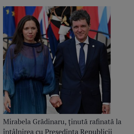
despre el. Sunt mândră și fericită să
cunosc un om de calitatea aceasta”
Mirabela Grădinaru, ținută rafinată la
întâlnirea cu Președinta Republicii