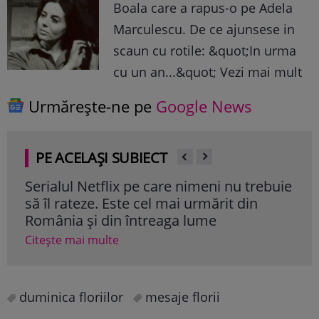
Boala care a rapus-o pe Adela
Marculescu. De ce ajunsese in
scaun cu rotile: &quot;In urma
cu un an...&quot; Vezi mai mult
Urmărește-ne pe
Google News
PE ACELAȘI SUBIECT
 la
Serialul Netflix pe care nimeni nu trebuie
Cum
să îl rateze. Este cel mai urmărit din
cop
România și din întreaga lume
Cite
Citește mai multe
duminica floriilor
mesaje florii