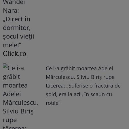
Click.ro
Ce i-a grăbit moartea Adelei
Mărculescu. Silviu Biriș rupe
tăcerea: „Suferise o fractură de
șold, era la azil, în scaun cu
rotile”