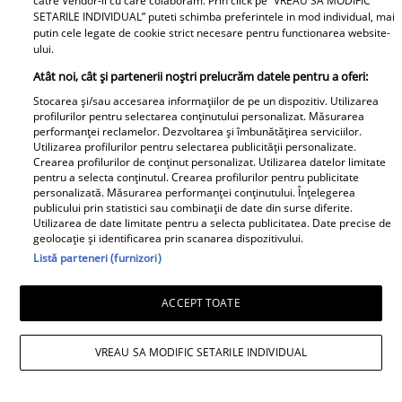
catre Vendor-ii cu care colaboram. Prin click pe “VREAU SA MODIFIC
SETARILE INDIVIDUAL” puteti schimba preferintele in mod individual, mai
putin cele legate de cookie strict necesare pentru functionarea website-
ului.
Atât noi, cât și partenerii noștri prelucrăm datele pentru a oferi:
Un vecin instruit poate salva o
Stocarea și/sau accesarea informațiilor de pe un dispozitiv. Utilizarea
viață. Vezi despre ce e vorba
profilurilor pentru selectarea conținutului personalizat. Măsurarea
performanței reclamelor. Dezvoltarea și îmbunătățirea serviciilor.
Utilizarea profilurilor pentru selectarea publicității personalizate.
Crearea profilurilor de conținut personalizat. Utilizarea datelor limitate
pentru a selecta conținutul. Crearea profilurilor pentru publicitate
personalizată. Măsurarea performanței conținutului. Înțelegerea
Libertatea.ro
publicului prin statistici sau combinații de date din surse diferite.
Utilizarea de date limitate pentru a selecta publicitatea. Date precise de
geolocație și identificarea prin scanarea dispozitivului.
Cât costă un litru de benzină și
Listă parteneri (furnizori)
motorină, marți, 21 iulie 2026, în
București, Iași, Cluj-Napoca,
ACCEPT TOATE
Timișoara și Constanța
VREAU SA MODIFIC SETARILE INDIVIDUAL