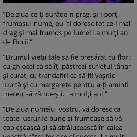
”De ziua ce-ți surâde-n prag, și-i porți
frumosul nume, eu îti doresc tot ce-i mai
drag și mai frumos pe lume! La mulți ani
de Florii!”
”Drumul vieții tale să fie presărat cu flori:
cu ghiocei ca să îți păstrezi sufletul tânar
și curat, cu trandafiri ca să fii veșnic
iubită și cu margarete pentru a-ți aminti
mereu să zâmbești. La mulți ani!”
”De ziua numelui vostru, vă doresc ca
toate lucrurile bune și frumoase să vă
copleșească și să strălucească în calea
voastră către fericire și succes. La mulți