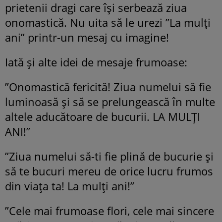
prietenii dragi care își serbează ziua
onomastică. Nu uita să le urezi ”La mulți
ani” printr-un mesaj cu imagine!
Iată și alte idei de mesaje frumoase:
”Onomastică fericită! Ziua numelui să fie
luminoasă și să se prelungească în multe
altele aducătoare de bucurii. LA MULȚI
ANI!”
”Ziua numelui să-ti fie plină de bucurie și
să te bucuri mereu de orice lucru frumos
din viața ta! La mulți ani!”
”Cele mai frumoase flori, cele mai sincere