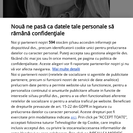
Nouă ne pasă ca datele tale personale să
rămână confidențiale
Mesaj emoționant pentru Denisa
Noi și partenerii noștri
594
stocăm și/sau accesăm informații pe
dispozitivul dvs., precum identificatorii cookie unici pentru prelucrarea
Răducu, la 9 ani de la moartea artistei:
datelor cu caracter personal. Puteți accepta sau gestiona alegerile dvs.
făcând clic mai jos sau în orice moment, pe pagina cu politica de
„Vocea Denisei s-a stins, dar ecoul ei
confidențialitate. Aceste alegeri vor fi raportate partenerilor noștri și nu
vă vor afecta navigarea.
Mai multe detalii
continuă să răsune”
Noi si partenerii nostri (retelele de socializare si agentiile de publicitate
partenere, precum si furnizorii nostri de servicii de date analitice)
Proiecte speciale
prelucram date pentru a permite website-ului sa functioneze, pentru a
personaliza continutul si anunturile publicitare afisate in functie de
interesele si/sau profilul dvs., pentru a va oferi functionalitati aferente
Peste 100 de pensionari români
retelelor de socializare si pentru a analiza traficul pe website. Beneficiati
au dispărut în fiecare zi, în
de drepturile prevazute de art. 15-22 din GDPR in legatura cu
prelucrarea datelor cu caracter personal. Aceste drepturi pot fi
primele 6 luni ale anului 2026.
exercitate prin modalitatea indicata
aici
. Prin click pe “ACCEPT TOATE”,
Topul celor mai afectate județe
acceptati folosirea tuturor Tehnologiilor de tip Cookie, care implica
inclusiv acceptul dvs. cu privire la stocarea/accesarea informatiilor de