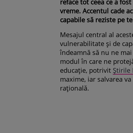
reface tot ceea ce a fos
vreme. Accentul cade ac
capabile să reziste pe t
Mesajul central al acest
vulnerabilitate și de ca
îndeamnă să nu ne mai c
modul în care ne protejă
educație, potrivit
Știrile
maxime, iar salvarea va 
rațională.