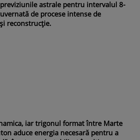
reviziunile astrale pentru intervalul 8-
guvernată de procese intense de
ROMÂNEŞTI
VEDETE
și reconstrucție.
Fiica Iuliei Albu și a lui Mihai 
strălucit la banchet. Mikaela a
purtat o rochie creată de cele
mamă și i-a împrumutat panto
Valentino: „M-am simțit ca o
prințesă”
namica, iar trigonul format între Marte
luton aduce energia necesară pentru a