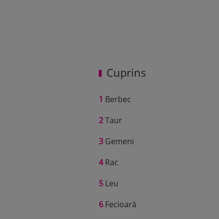
Cuprins
1
Berbec
2
Taur
3
Gemeni
4
Rac
5
Leu
6
Fecioară