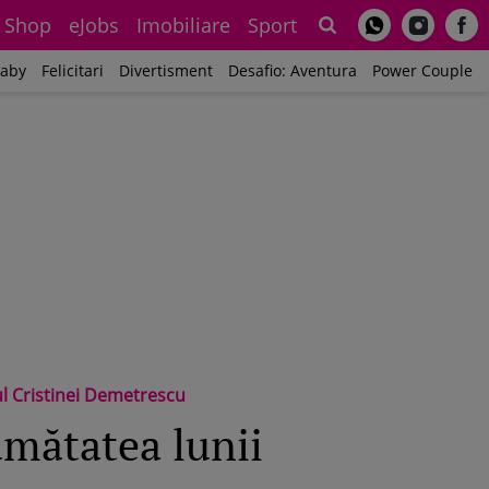
Shop
eJobs
Imobiliare
Sport
Sh
aby
Felicitari
Divertisment
Desafio: Aventura
Power Couple
ul Cristinei Demetrescu
umătatea lunii