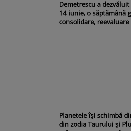
Demetrescu a dezvăluit p
14 iunie, o săptămână 
consolidare, reevaluare 
Planetele își schimbă di
din zodia Taurului și P