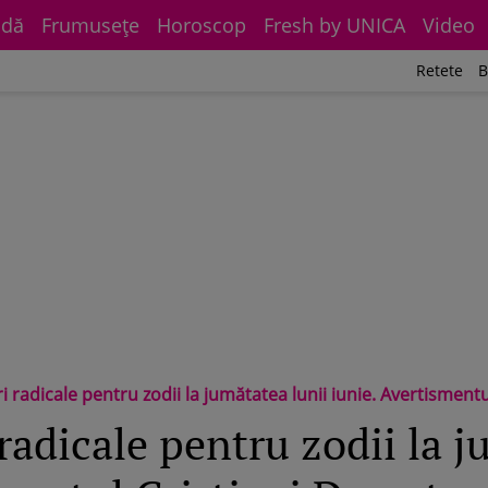
dă
Frumuseţe
Horoscop
Fresh by UNICA
Video
Retete
B
 radicale pentru zodii la jumătatea lunii iunie. Avertisment
radicale pentru zodii la j