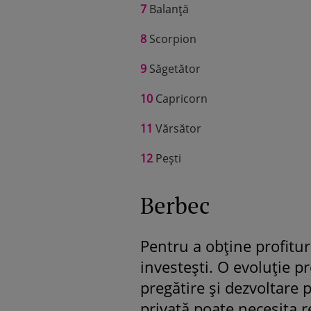
7
Balanță
8
Scorpion
9
Săgetător
10
Capricorn
11
Vărsător
12
Pești
Berbec
Pentru a obține profituri
investești. O evoluție p
pregătire și dezvoltare 
privată poate necesita 