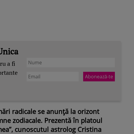
Unica
u a fi
ortante
ări radicale se anunță la orizont
mne zodiacale. Prezentă în platoul
ea”, cunoscutul astrolog Cristina