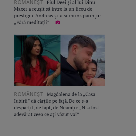
ROMÂNEŞTI
Fiul Deei și al lui Dinu
Maxer a reușit să intre la un liceu de
prestigiu. Andreas și-a surprins părinții:
„Fără meditații”
ROMÂNEŞTI
Magdalena de la „Casa
Iubirii” dă cărțile pe față. De ce s-a
despărțit, de fapt, de Neamțu: „N-a fost
adevărat ceea ce ați văzut voi”