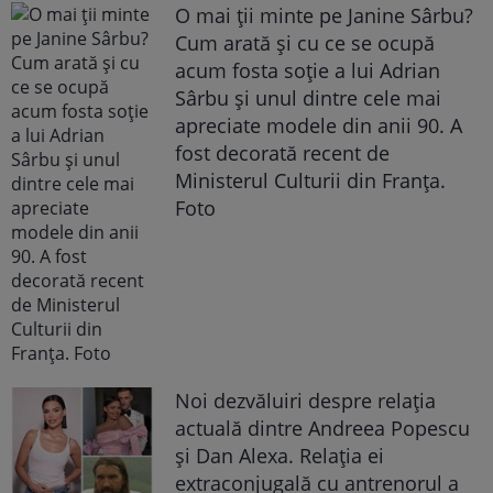
O mai ții minte pe Janine Sârbu?
Cum arată și cu ce se ocupă
acum fosta soție a lui Adrian
Sârbu și unul dintre cele mai
apreciate modele din anii 90. A
fost decorată recent de
Ministerul Culturii din Franța.
Foto
Noi dezvăluiri despre relația
actuală dintre Andreea Popescu
și Dan Alexa. Relația ei
extraconjugală cu antrenorul a