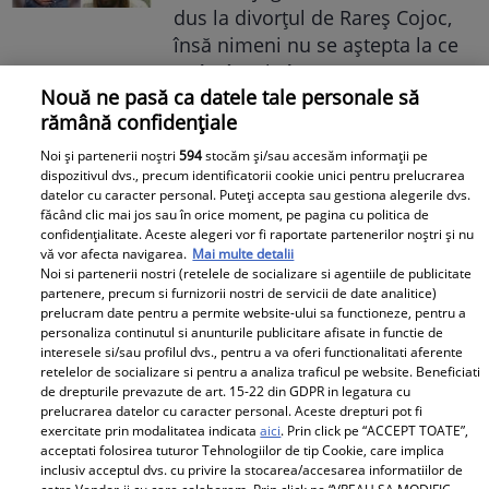
dus la divorțul de Rareș Cojoc,
însă nimeni nu se aștepta la ce
se întâmplă în prezent
Nouă ne pasă ca datele tale personale să
Este în culmea fericirii! Vedeta a
rămână confidențiale
devenit mamă pentru a doua
Noi și partenerii noștri
594
stocăm și/sau accesăm informații pe
oară și a dezvăluit prima
dispozitivul dvs., precum identificatorii cookie unici pentru prelucrarea
datelor cu caracter personal. Puteți accepta sau gestiona alegerile dvs.
imagine cu fiul său: „Iubirile
făcând clic mai jos sau în orice moment, pe pagina cu politica de
vieții mele” Foto
confidențialitate. Aceste alegeri vor fi raportate partenerilor noștri și nu
vă vor afecta navigarea.
Mai multe detalii
Noi si partenerii nostri (retelele de socializare si agentiile de publicitate
A1.ro
partenere, precum si furnizorii nostri de servicii de date analitice)
prelucram date pentru a permite website-ului sa functioneze, pentru a
personaliza continutul si anunturile publicitare afisate in functie de
Poftiți pe la noi: Poftiți la
interesele si/sau profilul dvs., pentru a va oferi functionalitati aferente
întrecere. Mirela Vaida și
retelelor de socializare si pentru a analiza traficul pe website. Beneficiati
Adriana Trandafir, în centrul
de drepturile prevazute de art. 15-22 din GDPR in legatura cu
prelucrarea datelor cu caracter personal. Aceste drepturi pot fi
atenției după provocarea lui Nea
exercitate prin modalitatea indicata
aici
. Prin click pe “ACCEPT TOATE”,
Mărin
acceptati folosirea tuturor Tehnologiilor de tip Cookie, care implica
inclusiv acceptul dvs. cu privire la stocarea/accesarea informatiilor de