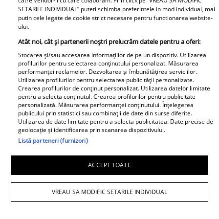
catre Vendor-ii cu care colaboram. Prin click pe “VREAU SA MODIFIC
SETARILE INDIVIDUAL” puteti schimba preferintele in mod individual, mai
putin cele legate de cookie strict necesare pentru functionarea website-
ului.
Atât noi, cât și partenerii noștri prelucrăm datele pentru a oferi:
Stocarea și/sau accesarea informațiilor de pe un dispozitiv. Utilizarea
profilurilor pentru selectarea conținutului personalizat. Măsurarea
performanței reclamelor. Dezvoltarea și îmbunătățirea serviciilor.
Utilizarea profilurilor pentru selectarea publicității personalizate.
Crearea profilurilor de conținut personalizat. Utilizarea datelor limitate
pentru a selecta conținutul. Crearea profilurilor pentru publicitate
personalizată. Măsurarea performanței conținutului. Înțelegerea
publicului prin statistici sau combinații de date din surse diferite.
Utilizarea de date limitate pentru a selecta publicitatea. Date precise de
geolocație și identificarea prin scanarea dispozitivului.
Listă parteneri (furnizori)
ACCEPT TOATE
VREAU SA MODIFIC SETARILE INDIVIDUAL