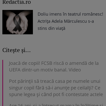
Redactia.ro
Doliu imens în teatrul românesc!
Actrița Adela Mărculescu s-a
stins din viață
Citește și...
Joacă de copii! FCSB riscă o amendă de la
UEFA dintr-un motiv banal. Video
Pot părinții să treacă casa pe numele unui
singur copil fără să-i anunțe pe ceilalți? Ce
spune legea și când pot fi contestate actele
Are 16 ani, și-a întrecut mama în înălțime și