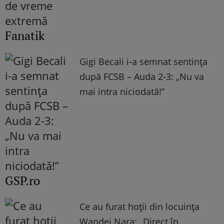
Fanatik
Gigi Becali i-a semnat sentința
după FCSB – Auda 2-3: „Nu va
mai intra niciodată!”
GSP.ro
Ce au furat hoții din locuința
Wandei Nara: „Direct în