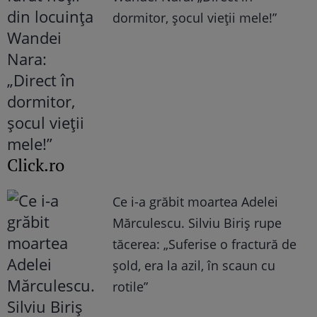
dormitor, șocul vieții mele!”
Click.ro
Ce i-a grăbit moartea Adelei
Mărculescu. Silviu Biriș rupe
tăcerea: „Suferise o fractură de
șold, era la azil, în scaun cu
rotile”