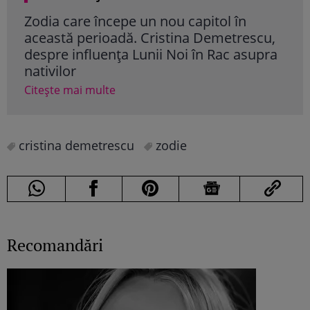
Zodia care începe un nou capitol în
Horo
această perioadă. Cristina Demetrescu,
Dem
despre influența Lunii Noi în Rac asupra
pat
nativilor
Cite
Citește mai multe
cristina demetrescu
zodie
Recomandări