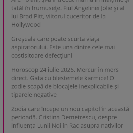
tatăl în frumusețe. Fiul Angelinei Jolie și al
lui Brad Pitt, viitorul cuceritor de la
Hollywood
Greșeala care poate scurta viața
aspiratorului. Este una dintre cele mai
costisitoare defecțiuni
Horoscop 24 iulie 2026. Mercur în mers
direct. Gata cu blestemele karmice! O
zodie scapă de blocajele inexplicabile și
tiparele negative
Zodia care începe un nou capitol în această
perioadă. Cristina Demetrescu, despre
influența Lunii Noi în Rac asupra nativilor