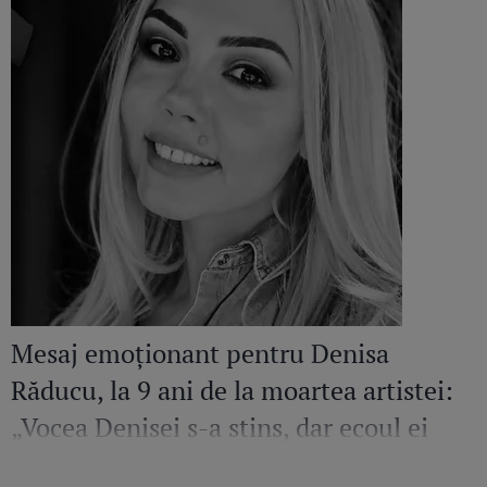
Mesaj emoționant pentru Denisa
Răducu, la 9 ani de la moartea artistei:
„Vocea Denisei s-a stins, dar ecoul ei
continuă să răsune”