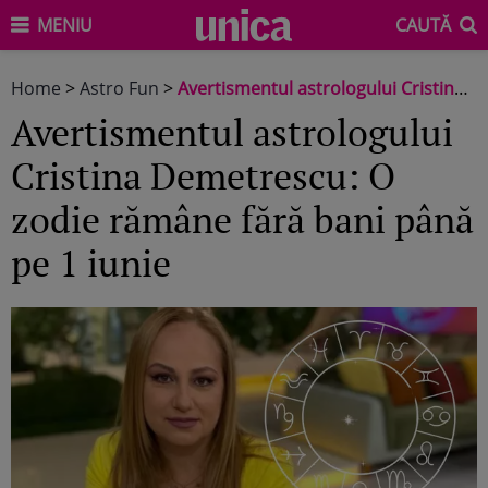
MENIU
CAUTĂ
Home
>
Astro Fun
>
Avertismentul astrologului Cristina Demetrescu: O zodie rămâne fără bani până pe 1 iunie
Avertismentul astrologului
Cristina Demetrescu: O
zodie rămâne fără bani până
pe 1 iunie