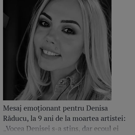
Mesaj emoționant pentru Denisa
Răducu, la 9 ani de la moartea artistei:
„Vocea Denisei s-a stins, dar ecoul ei