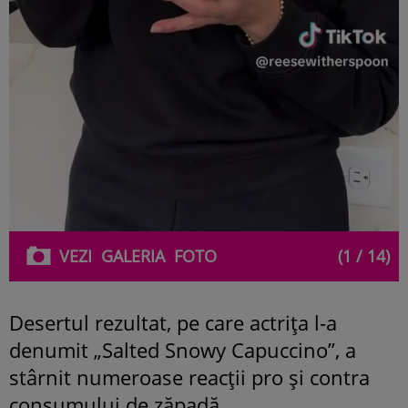
VEZI
GALERIA
FOTO
(1 / 14)
Desertul rezultat, pe care actrița l-a
denumit „Salted Snowy Capuccino”, a
stârnit numeroase reacții pro și contra
consumului de zăpadă.