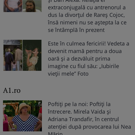
extraconjugală cu antrenorul a
dus la divorțul de Rareș Cojoc,
însă nimeni nu se aștepta la ce
se întâmplă în prezent
Este în culmea fericirii! Vedeta a
devenit mamă pentru a doua
oară și a dezvăluit prima
imagine cu fiul său: „Iubirile
vieții mele” Foto
A1.ro
Poftiți pe la noi: Poftiți la
întrecere. Mirela Vaida și
Adriana Trandafir, în centrul
atenției după provocarea lui Nea
Mărin