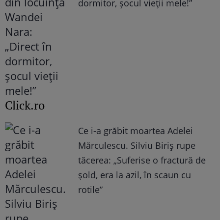
dormitor, șocul vieții mele!”
Click.ro
Ce i-a grăbit moartea Adelei
Mărculescu. Silviu Biriș rupe
tăcerea: „Suferise o fractură de
șold, era la azil, în scaun cu
rotile”