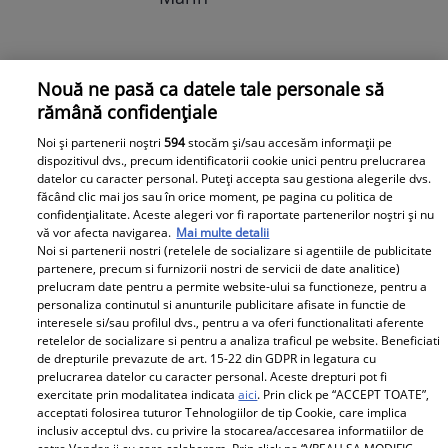
Nouă ne pasă ca datele tale personale să
rămână confidențiale
Noi și partenerii noștri
594
stocăm și/sau accesăm informații pe
dispozitivul dvs., precum identificatorii cookie unici pentru prelucrarea
datelor cu caracter personal. Puteți accepta sau gestiona alegerile dvs.
făcând clic mai jos sau în orice moment, pe pagina cu politica de
confidențialitate. Aceste alegeri vor fi raportate partenerilor noștri și nu
vă vor afecta navigarea.
Mai multe detalii
Noi si partenerii nostri (retelele de socializare si agentiile de publicitate
partenere, precum si furnizorii nostri de servicii de date analitice)
prelucram date pentru a permite website-ului sa functioneze, pentru a
personaliza continutul si anunturile publicitare afisate in functie de
interesele si/sau profilul dvs., pentru a va oferi functionalitati aferente
retelelor de socializare si pentru a analiza traficul pe website. Beneficiati
de drepturile prevazute de art. 15-22 din GDPR in legatura cu
prelucrarea datelor cu caracter personal. Aceste drepturi pot fi
exercitate prin modalitatea indicata
aici
. Prin click pe “ACCEPT TOATE”,
acceptati folosirea tuturor Tehnologiilor de tip Cookie, care implica
inclusiv acceptul dvs. cu privire la stocarea/accesarea informatiilor de