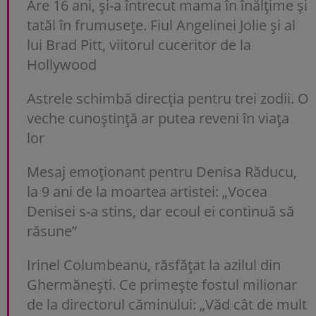
Are 16 ani, și-a întrecut mama în înălțime și
tatăl în frumusețe. Fiul Angelinei Jolie și al
lui Brad Pitt, viitorul cuceritor de la
Hollywood
Astrele schimbă direcția pentru trei zodii. O
veche cunoștință ar putea reveni în viața
lor
Mesaj emoționant pentru Denisa Răducu,
la 9 ani de la moartea artistei: „Vocea
Denisei s-a stins, dar ecoul ei continuă să
răsune”
Irinel Columbeanu, răsfățat la azilul din
Ghermănești. Ce primește fostul milionar
de la directorul căminului: „Văd cât de mult