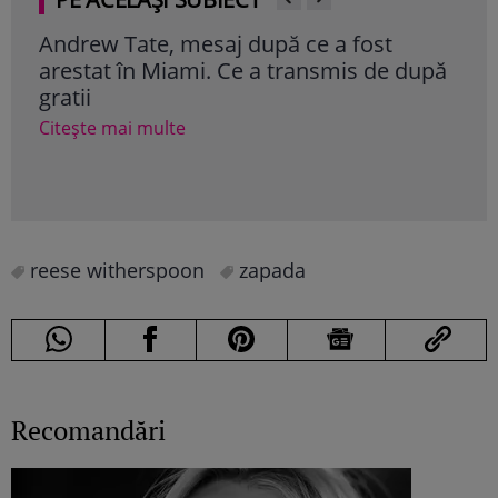
Andrew Tate, mesaj după ce a fost
Mar
arestat în Miami. Ce a transmis de după
Nadi
gratii
„Ni
aca
Citește mai multe
Cite
reese witherspoon
zapada
Recomandări