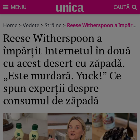
MENIU
CAUTĂ
Home
>
Vedete
>
Străine
>
Reese Witherspoon a împărțit Internetul în două cu acest desert cu zăpadă. „Este murdară. Yuck!” Ce spun experții despre consumul de zăpadă
Reese Witherspoon a
împărțit Internetul în două
cu acest desert cu zăpadă.
„Este murdară. Yuck!” Ce
spun experții despre
consumul de zăpadă