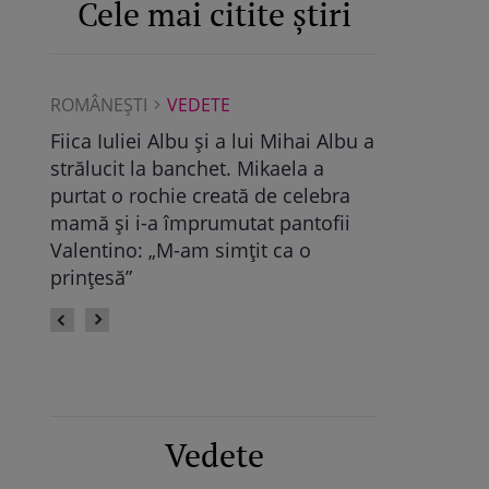
Cele mai citite știri
ROMÂNEŞTI
VEDETE
ROMÂNEŞTI
Albu a
Maya Castellano, show cu trupa de
Ce a găsit D
dans. Cum și-a surprins Antonia
Pop, viitoare
bra
fiica: „Atât de mândră”
vechile relaț
fii
fie calmă” /
Vedete