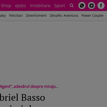
Shop
eJobs
Imobiliare
Sport
Sh
aby
Felicitari
Divertisment
Desafio: Aventura
Power Couple
 despre mirajul celebrității / Exclusiv
briel Basso