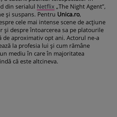
nd din serialul
Netflix
„The Night Agent”,
une și suspans. Pentru
Unica.ro
,
despre cele mai intense scene de acțiune
ar și despre întoarcerea sa pe platourile
ă de aproximativ opt ani. Actorul ne-a
ează la profesia lui și cum rămâne
r-un mediu în care în majoritatea
indă că este altcineva.