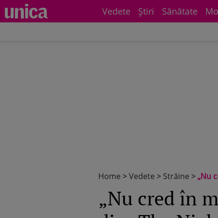
Vedete
Știri
Sănătate
Mo
Home
>
Vedete
>
Străine
>
„Nu cre
„Nu cred în m