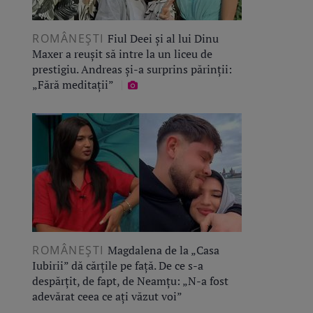
ROMÂNEŞTI
Fiul Deei și al lui Dinu
Maxer a reușit să intre la un liceu de
prestigiu. Andreas și-a surprins părinții:
„Fără meditații”
ROMÂNEŞTI
Magdalena de la „Casa
Iubirii” dă cărțile pe față. De ce s-a
despărțit, de fapt, de Neamțu: „N-a fost
adevărat ceea ce ați văzut voi”