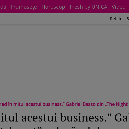
dă
Frumuseţe
Horoscop
Fresh by UNICA
Video
Retete
B
d în mitul acestui business.” Gabriel Basso din „The Night Agent”, adevărul
itul acestui business.” Ga