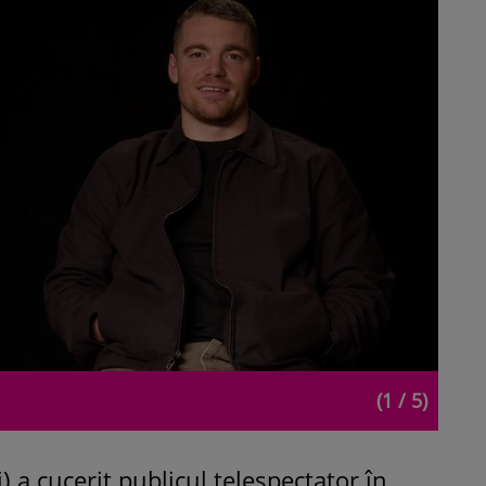
(1 / 5)
) a cucerit publicul telespectator în