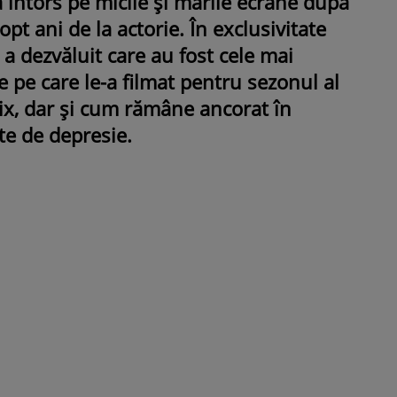
 întors pe micile și marile ecrane după
pt ani de la actorie. În exclusivitate
 a dezvăluit care au fost cele mai
 pe care le-a filmat pentru sezonul al
ROMÂNEŞTI
VEDETE
flix, dar și cum rămâne ancorat în
Fiica Iuliei Albu și a lui Mihai 
ște de depresie.
strălucit la banchet. Mikaela a
purtat o rochie creată de cele
mamă și i-a împrumutat panto
Valentino: „M-am simțit ca o
prințesă”