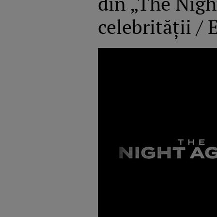
din „The Nigh
celebrității / 