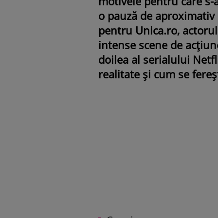
motivele pentru care s-a
o pauză de aproximativ o
pentru Unica.ro, actorul
intense scene de acțiune
doilea al serialului Net
realitate și cum se fere