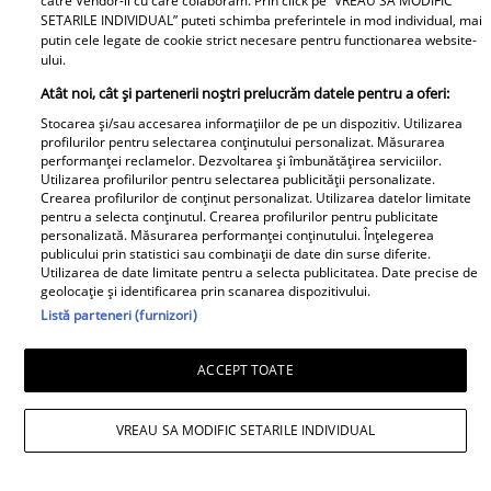
catre Vendor-ii cu care colaboram. Prin click pe “VREAU SA MODIFIC
SETARILE INDIVIDUAL” puteti schimba preferintele in mod individual, mai
putin cele legate de cookie strict necesare pentru functionarea website-
ului.
Atât noi, cât și partenerii noștri prelucrăm datele pentru a oferi:
Stocarea și/sau accesarea informațiilor de pe un dispozitiv. Utilizarea
profilurilor pentru selectarea conținutului personalizat. Măsurarea
performanței reclamelor. Dezvoltarea și îmbunătățirea serviciilor.
Utilizarea profilurilor pentru selectarea publicității personalizate.
Maria Avram, de la Insula Iubirii, s-a
Crearea profilurilor de conținut personalizat. Utilizarea datelor limitate
pentru a selecta conținutul. Crearea profilurilor pentru publicitate
enervat după o replică dată de ispita
personalizată. Măsurarea performanței conținutului. Înțelegerea
publicului prin statistici sau combinații de date din surse diferite.
Oana Monea. Fostă concurentă a
Utilizarea de date limitate pentru a selecta publicitatea. Date precise de
geolocație și identificarea prin scanarea dispozitivului.
recunoscut bătaia din sezonul trecut
Listă parteneri (furnizori)
ACCEPT TOATE
VREAU SA MODIFIC SETARILE INDIVIDUAL