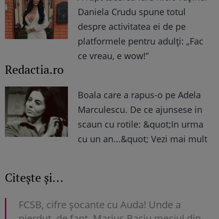
Daniela Crudu spune totul
despre activitatea ei de pe
platformele pentru adulți: „Fac
ce vreau, e wow!”
Redactia.ro
Boala care a rapus-o pe Adela
Marculescu. De ce ajunsese in
scaun cu rotile: &quot;In urma
cu un an...&quot; Vezi mai mult
Citește și...
FCSB, cifre șocante cu Auda! Unde a
pierdut, de fapt, Marius Baciu meciul din