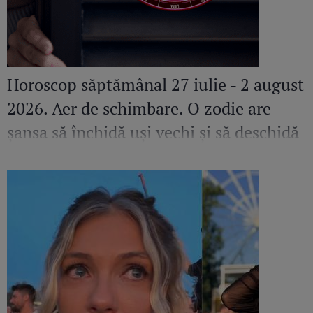
Horoscop săptămânal 27 iulie - 2 august
2026. Aer de schimbare. O zodie are
șansa să închidă uși vechi și să deschidă
altele pline de promisiuni