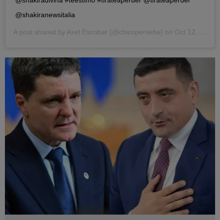
@shakiranewsitalia
A post shared by
Axel Escobar
(@chicopersebe) on
Oct 12, 2018 at 9:27pm PDT