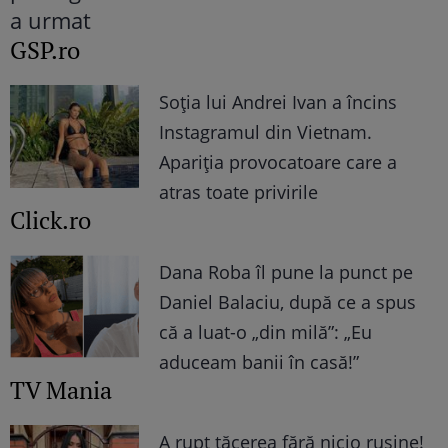
GSP.ro
Soția lui Andrei Ivan a încins
Instagramul din Vietnam.
Apariția provocatoare care a
atras toate privirile
Click.ro
Dana Roba îl pune la punct pe
Daniel Balaciu, după ce a spus
că a luat-o „din milă”: „Eu
aduceam banii în casă!”
TV Mania
A rupt tăcerea fără nicio rușine!