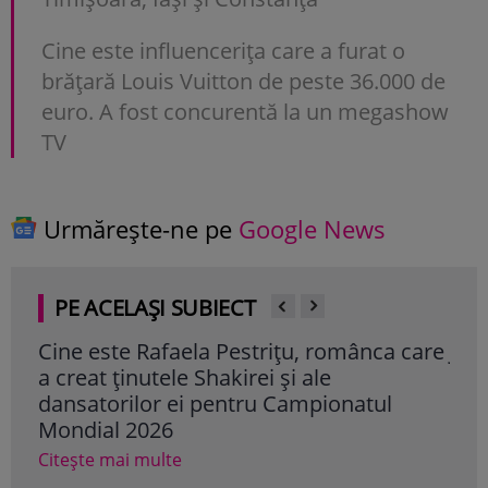
Cine este influencerița care a furat o
brățară Louis Vuitton de peste 36.000 de
euro. A fost concurentă la un megashow
TV
Urmărește-ne pe
Google News
PE ACELAȘI SUBIECT
care
Jador, incident șocant în Italia. Ce a pățit
Cum
când trebuia să urce pe scenă pentru
văz
comunitatea de români. A renunțat la
Cam
concert: „Un comportament care nu își
au 
are locul”
Cite
Citește mai multe