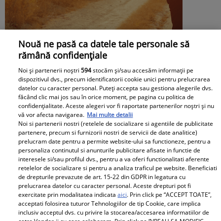
Nouă ne pasă ca datele tale personale să
Horoscop 25 iulie 2026. Surprize din
rămână confidențiale
partea destinului. O zodie deschide ușa
Noi și partenerii noștri
594
stocăm și/sau accesăm informații pe
dispozitivul dvs., precum identificatorii cookie unici pentru prelucrarea
fericirii și se bucură de momente
datelor cu caracter personal. Puteți accepta sau gestiona alegerile dvs.
făcând clic mai jos sau în orice moment, pe pagina cu politica de
speciale
confidențialitate. Aceste alegeri vor fi raportate partenerilor noștri și nu
vă vor afecta navigarea.
Mai multe detalii
Noi si partenerii nostri (retelele de socializare si agentiile de publicitate
partenere, precum si furnizorii nostri de servicii de date analitice)
prelucram date pentru a permite website-ului sa functioneze, pentru a
personaliza continutul si anunturile publicitare afisate in functie de
interesele si/sau profilul dvs., pentru a va oferi functionalitati aferente
retelelor de socializare si pentru a analiza traficul pe website. Beneficiati
de drepturile prevazute de art. 15-22 din GDPR in legatura cu
prelucrarea datelor cu caracter personal. Aceste drepturi pot fi
exercitate prin modalitatea indicata
aici
. Prin click pe “ACCEPT TOATE”,
acceptati folosirea tuturor Tehnologiilor de tip Cookie, care implica
inclusiv acceptul dvs. cu privire la stocarea/accesarea informatiilor de