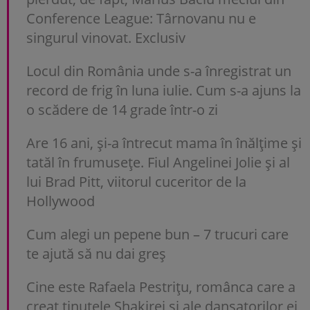
Conference League: Târnovanu nu e
singurul vinovat. Exclusiv
Locul din România unde s-a înregistrat un
record de frig în luna iulie. Cum s-a ajuns la
o scădere de 14 grade într-o zi
Are 16 ani, și-a întrecut mama în înălțime și
tatăl în frumusețe. Fiul Angelinei Jolie și al
lui Brad Pitt, viitorul cuceritor de la
Hollywood
Cum alegi un pepene bun – 7 trucuri care
te ajută să nu dai greș
Cine este Rafaela Pestrițu, românca care a
creat ținutele Shakirei și ale dansatorilor ei