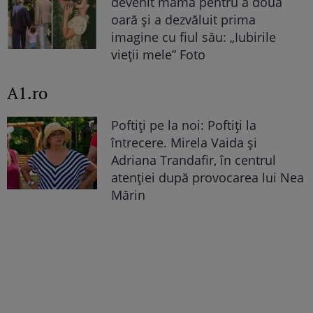
devenit mamă pentru a doua
oară și a dezvăluit prima
imagine cu fiul său: „Iubirile
vieții mele” Foto
A1.ro
Poftiți pe la noi: Poftiți la
întrecere. Mirela Vaida și
Adriana Trandafir, în centrul
atenției după provocarea lui Nea
Mărin