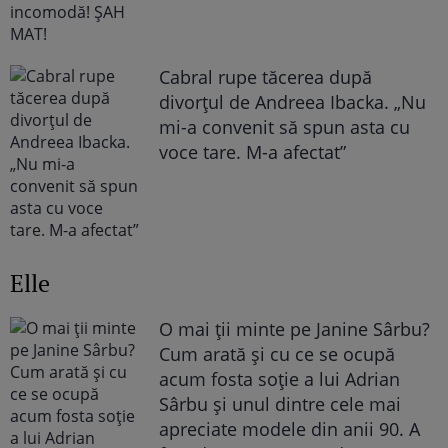
Cabral rupe tăcerea după
divorțul de Andreea Ibacka. „Nu
mi-a convenit să spun asta cu
voce tare. M-a afectat”
Elle
O mai ții minte pe Janine Sârbu?
Cum arată și cu ce se ocupă
acum fosta soție a lui Adrian
Sârbu și unul dintre cele mai
apreciate modele din anii 90. A