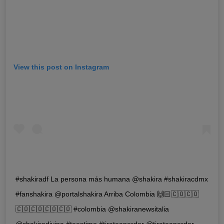
View this post on Instagram
#shakiradf La persona más humana @shakira #shakiracdmx
#fanshakira @portalshakira Arriba Colombia 🙌🏻🇨🇴🇨🇴
🇨🇴🇨🇴🇨🇴🇨🇴 #colombia @shakiranewsitalia
@shakiradivina #teestimo #tirateaperder @tirateaperder