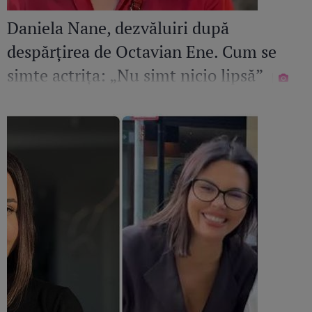
Daniela Nane, dezvăluiri după
despărțirea de Octavian Ene. Cum se
simte actrița: „Nu simt nicio lipsă”