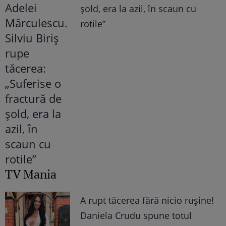
șold, era la azil, în scaun cu
rotile”
TV Mania
A rupt tăcerea fără nicio rușine!
Daniela Crudu spune totul