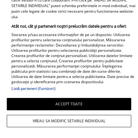
catre Vendor-ii cu care colaboram. Prin click pe “VREAU SA MODIFIC
SETARILE INDIVIDUAL” puteti schimba preferintele in mod individual, mai
putin cele legate de cookie strict necesare pentru functionarea website-
ului.
Atât noi, cât și partenerii noștri prelucrăm datele pentru a oferi:
Stocarea și/sau accesarea informațiilor de pe un dispozitiv. Utilizarea
profilurilor pentru selectarea conținutului personalizat. Măsurarea
performanței reclamelor. Dezvoltarea și îmbunătățirea serviciilor.
Utilizarea profilurilor pentru selectarea publicității personalizate.
Crearea profilurilor de conținut personalizat. Utilizarea datelor limitate
pentru a selecta conținutul. Crearea profilurilor pentru publicitate
personalizată. Măsurarea performanței conținutului. Înțelegerea
publicului prin statistici sau combinații de date din surse diferite.
Utilizarea de date limitate pentru a selecta publicitatea. Date precise de
geolocație și identificarea prin scanarea dispozitivului.
Listă parteneri (furnizori)
ACCEPT TOATE
VREAU SA MODIFIC SETARILE INDIVIDUAL