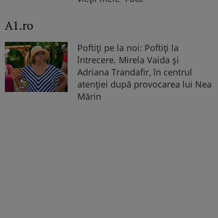
A1.ro
Poftiți pe la noi: Poftiți la
întrecere. Mirela Vaida și
Adriana Trandafir, în centrul
atenției după provocarea lui Nea
Mărin