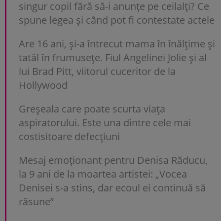
singur copil fără să-i anunțe pe ceilalți? Ce
spune legea și când pot fi contestate actele
Are 16 ani, și-a întrecut mama în înălțime și
tatăl în frumusețe. Fiul Angelinei Jolie și al
lui Brad Pitt, viitorul cuceritor de la
Hollywood
Greșeala care poate scurta viața
aspiratorului. Este una dintre cele mai
costisitoare defecțiuni
Mesaj emoționant pentru Denisa Răducu,
la 9 ani de la moartea artistei: „Vocea
Denisei s-a stins, dar ecoul ei continuă să
răsune”