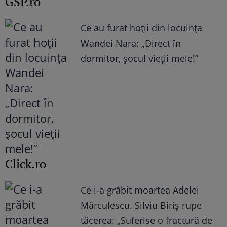
GSP.ro
Ce au furat hoții din locuința
Wandei Nara: „Direct în
dormitor, șocul vieții mele!”
Click.ro
Ce i-a grăbit moartea Adelei
Mărculescu. Silviu Biriș rupe
tăcerea: „Suferise o fractură de