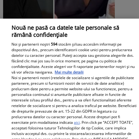
Nouă ne pasă ca datele tale personale să
Andreea Popescu și fosta soacră, schimb
rămână confidențiale
de replici. Ce i-a spus mama lui Rareș
Noi și partenerii noștri
594
stocăm și/sau accesăm informații pe
Cojoc influenceriței: „Am găsit soluția”
dispozitivul dvs., precum identificatorii cookie unici pentru prelucrarea
datelor cu caracter personal. Puteți accepta sau gestiona alegerile dvs.
făcând clic mai jos sau în orice moment, pe pagina cu politica de
confidențialitate. Aceste alegeri vor fi raportate partenerilor noștri și nu
vă vor afecta navigarea.
Mai multe detalii
Noi si partenerii nostri (retelele de socializare si agentiile de publicitate
partenere, precum si furnizorii nostri de servicii de date analitice)
prelucram date pentru a permite website-ului sa functioneze, pentru a
personaliza continutul si anunturile publicitare afisate in functie de
interesele si/sau profilul dvs., pentru a va oferi functionalitati aferente
retelelor de socializare si pentru a analiza traficul pe website. Beneficiati
de drepturile prevazute de art. 15-22 din GDPR in legatura cu
prelucrarea datelor cu caracter personal. Aceste drepturi pot fi
exercitate prin modalitatea indicata
aici
. Prin click pe “ACCEPT TOATE”,
acceptati folosirea tuturor Tehnologiilor de tip Cookie, care implica
inclusiv acceptul dvs. cu privire la stocarea/accesarea informatiilor de