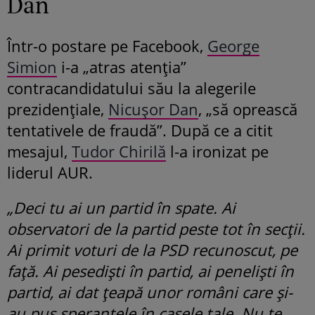
Dan
Într-o postare pe Facebook,
George
Simion
i-a „atras atenția”
contracandidatului său la alegerile
prezidențiale,
Nicușor Dan
, „să oprească
tentativele de fraudă”. După ce a citit
mesajul,
Tudor Chirilă
l-a ironizat pe
liderul AUR.
„Deci tu ai un partid în spate. Ai
observatori de la partid peste tot în secții.
Ai primit voturi de la PSD recunoscut, pe
față. Ai pesediști în partid, ai peneliști în
partid, ai dat țeapă unor români care și-
au pus speranțele în casele tale. Nu te