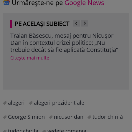
Urmărește-ne pe
Google News
PE ACELAȘI SUBIECT
Traian Băsescu, mesaj pentru Nicușor
Sal
Dan în contextul crizei politice: „Nu
cu 8
trebuie decât să fie aplicată Constituţia”
Cu c
poli
Citește mai multe
Cite
alegeri
alegeri prezidentiale
George Simion
nicusor dan
tudor chirilă
tudor chirila
vedete romania