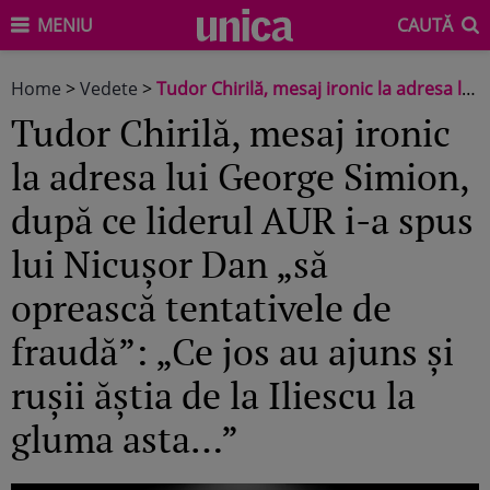
MENIU
CAUTĂ
Home
>
Vedete
>
Tudor Chirilă, mesaj ironic la adresa lui George Simion, după ce liderul AUR i-a spus lui Nicușor Dan „să oprească tentativele de fraudă”: „Ce jos au ajuns și rușii ăștia de la Iliescu la gluma asta…”
Tudor Chirilă, mesaj ironic
la adresa lui George Simion,
după ce liderul AUR i-a spus
lui Nicușor Dan „să
oprească tentativele de
fraudă”: „Ce jos au ajuns și
rușii ăștia de la Iliescu la
gluma asta…”