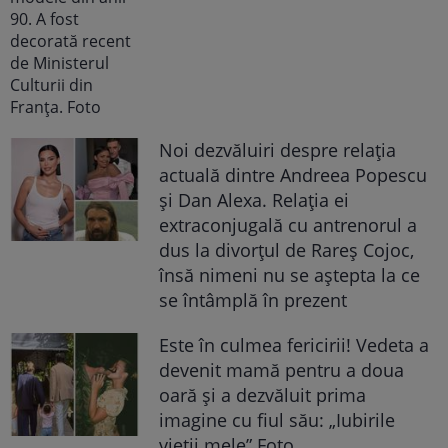
Noi dezvăluiri despre relația
actuală dintre Andreea Popescu
și Dan Alexa. Relația ei
extraconjugală cu antrenorul a
dus la divorțul de Rareș Cojoc,
însă nimeni nu se aștepta la ce
se întâmplă în prezent
Este în culmea fericirii! Vedeta a
devenit mamă pentru a doua
oară și a dezvăluit prima
imagine cu fiul său: „Iubirile
vieții mele” Foto