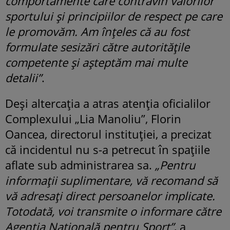
comportamente care contravin valorilor
sportului și principiilor de respect pe care
le promovăm. Am înțeles că au fost
formulate sesizări către autoritățile
competente și așteptăm mai multe
detalii”
.
Deși altercația a atras atenția oficialilor
Complexului „Lia Manoliu”, Florin
Oancea, directorul instituției, a precizat
că incidentul nu s-a petrecut în spațiile
aflate sub administrarea sa.
„Pentru
informații suplimentare, vă recomand să
vă adresați direct persoanelor implicate.
Totodată, voi transmite o informare către
Agenția Națională pentru Sport”
, a