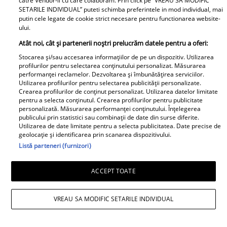
A1.ro
catre Vendor-ii cu care colaboram. Prin click pe “VREAU SA MODIFIC
SETARILE INDIVIDUAL” puteti schimba preferintele in mod individual, mai
putin cele legate de cookie strict necesare pentru functionarea website-
Poftiți pe la noi: Poftiți la
ului.
întrecere. Mirela Vaida și
Atât noi, cât și partenerii noștri prelucrăm datele pentru a oferi:
Adriana Trandafir, în centrul
Stocarea și/sau accesarea informațiilor de pe un dispozitiv. Utilizarea
atenției după provocarea lui Nea
profilurilor pentru selectarea conținutului personalizat. Măsurarea
Mărin
performanței reclamelor. Dezvoltarea și îmbunătățirea serviciilor.
Utilizarea profilurilor pentru selectarea publicității personalizate.
Crearea profilurilor de conținut personalizat. Utilizarea datelor limitate
pentru a selecta conținutul. Crearea profilurilor pentru publicitate
personalizată. Măsurarea performanței conținutului. Înțelegerea
publicului prin statistici sau combinații de date din surse diferite.
Utilizarea de date limitate pentru a selecta publicitatea. Date precise de
geolocație și identificarea prin scanarea dispozitivului.
Listă parteneri (furnizori)
ACCEPT TOATE
VREAU SA MODIFIC SETARILE INDIVIDUAL