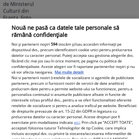
Nouă ne pasă ca datele tale personale să
Noi dezvăluiri despre relația
rămână confidențiale
actuală dintre Andreea Popescu
Noi și partenerii noștri
594
stocăm și/sau accesăm informații pe
și Dan Alexa. Relația ei
dispozitivul dvs., precum identificatorii cookie unici pentru prelucrarea
extraconjugală cu antrenorul a
datelor cu caracter personal. Puteți accepta sau gestiona alegerile dvs.
dus la divorțul de Rareș Cojoc,
făcând clic mai jos sau în orice moment, pe pagina cu politica de
confidențialitate. Aceste alegeri vor fi raportate partenerilor noștri și nu
însă nimeni nu se aștepta la ce
vă vor afecta navigarea.
Mai multe detalii
se întâmplă în prezent
Noi si partenerii nostri (retelele de socializare si agentiile de publicitate
partenere, precum si furnizorii nostri de servicii de date analitice)
prelucram date pentru a permite website-ului sa functioneze, pentru a
Este în culmea fericirii! Vedeta a
personaliza continutul si anunturile publicitare afisate in functie de
devenit mamă pentru a doua
interesele si/sau profilul dvs., pentru a va oferi functionalitati aferente
retelelor de socializare si pentru a analiza traficul pe website. Beneficiati
oară și a dezvăluit prima
de drepturile prevazute de art. 15-22 din GDPR in legatura cu
imagine cu fiul său: „Iubirile
prelucrarea datelor cu caracter personal. Aceste drepturi pot fi
vieții mele” Foto
exercitate prin modalitatea indicata
aici
. Prin click pe “ACCEPT TOATE”,
acceptati folosirea tuturor Tehnologiilor de tip Cookie, care implica
inclusiv acceptul dvs. cu privire la stocarea/accesarea informatiilor de