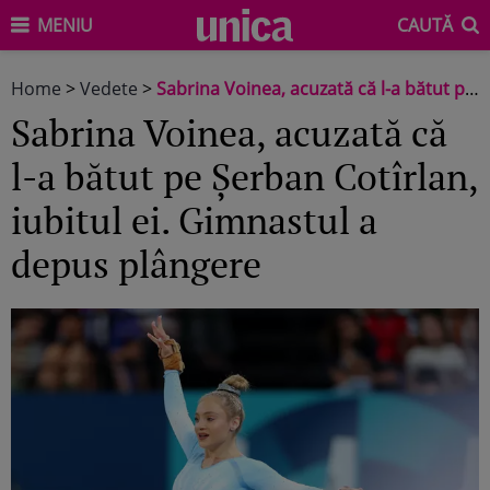
MENIU
CAUTĂ
Home
>
Vedete
>
Sabrina Voinea, acuzată că l-a bătut pe Șerban Cotîrlan, iubitul ei. Gimnastul a depus plângere
Sabrina Voinea, acuzată că
l-a bătut pe Șerban Cotîrlan,
iubitul ei. Gimnastul a
depus plângere