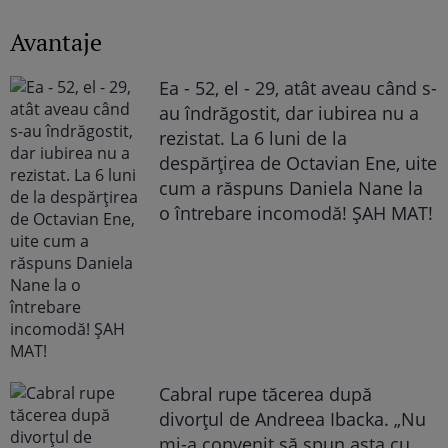
Avantaje
Ea - 52, el - 29, atât aveau când s-
au îndrăgostit, dar iubirea nu a
rezistat. La 6 luni de la
despărțirea de Octavian Ene, uite
cum a răspuns Daniela Nane la
o întrebare incomodă! ȘAH MAT!
Cabral rupe tăcerea după
divorțul de Andreea Ibacka. „Nu
mi-a convenit să spun asta cu