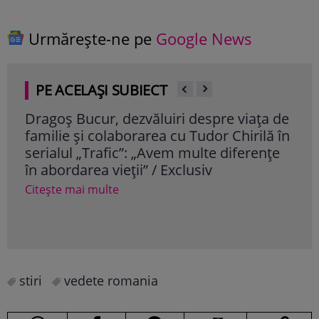
Urmărește-ne pe
Google News
PE ACELAȘI SUBIECT
Dragoș Bucur, dezvăluiri despre viața de
Cum
familie și colaborarea cu Tudor Chirilă în
vâr
serialul „Trafic”: „Avem multe diferențe
dor
în abordarea vieții” / Exclusiv
Cite
Citește mai multe
stiri
vedete romania