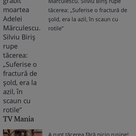
Mărculescu. Silviu Biriș rupe
tăcerea: „Suferise o fractură de
șold, era la azil, în scaun cu
rotile”
TV Mania
A rupt tăcerea fără nicio rușine!