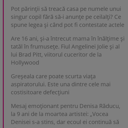
Pot părinții să treacă casa pe numele unui
singur copil fără să-i anunțe pe ceilalți? Ce
spune legea și când pot fi contestate actele
Are 16 ani, și-a întrecut mama în înălțime și
tatăl în frumusețe. Fiul Angelinei Jolie și al
lui Brad Pitt, viitorul cuceritor de la
Hollywood
Greșeala care poate scurta viața
aspiratorului. Este una dintre cele mai
costisitoare defecțiuni
Mesaj emoționant pentru Denisa Răducu,
la 9 ani de la moartea artistei: „Vocea
Denisei s-a stins, dar ecoul ei continuă să