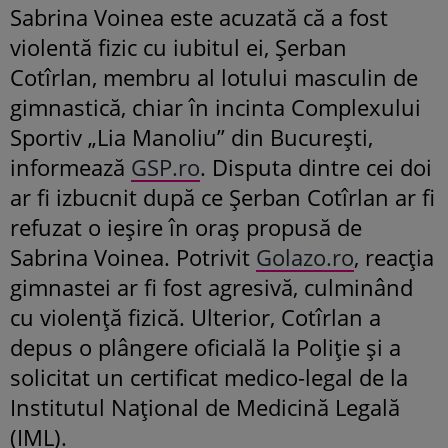
Sabrina Voinea este acuzată că a fost
violentă fizic cu iubitul ei, Șerban
Cotîrlan, membru al lotului masculin de
gimnastică, chiar în incinta Complexului
Sportiv „Lia Manoliu” din București,
informează
GSP.ro
. Disputa dintre cei doi
ar fi izbucnit după ce Șerban Cotîrlan ar fi
refuzat o ieșire în oraș propusă de
Sabrina Voinea. Potrivit
Golazo.ro
, reacția
gimnastei ar fi fost agresivă, culminând
cu violență fizică. Ulterior, Cotîrlan a
depus o plângere oficială la Poliție și a
solicitat un certificat medico-legal de la
Institutul Național de Medicină Legală
(IML).