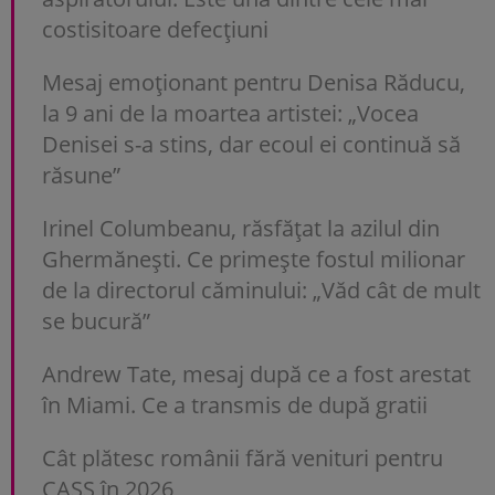
costisitoare defecțiuni
Mesaj emoționant pentru Denisa Răducu,
la 9 ani de la moartea artistei: „Vocea
Denisei s-a stins, dar ecoul ei continuă să
răsune”
Irinel Columbeanu, răsfățat la azilul din
Ghermănești. Ce primește fostul milionar
de la directorul căminului: „Văd cât de mult
se bucură”
Andrew Tate, mesaj după ce a fost arestat
în Miami. Ce a transmis de după gratii
Cât plătesc românii fără venituri pentru
CASS în 2026