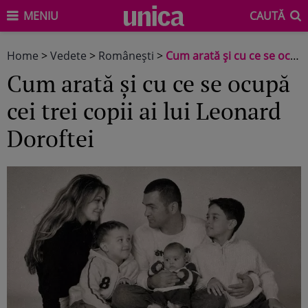
MENIU
CAUTĂ
Home
>
Vedete
>
Româneşti
>
Cum arată și cu ce se ocupă cei trei copii ai lui Leonard Doroftei
Cum arată și cu ce se ocupă
cei trei copii ai lui Leonard
Doroftei