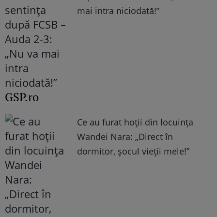
mai intra niciodată!”
GSP.ro
Ce au furat hoții din locuința
Wandei Nara: „Direct în
dormitor, șocul vieții mele!”