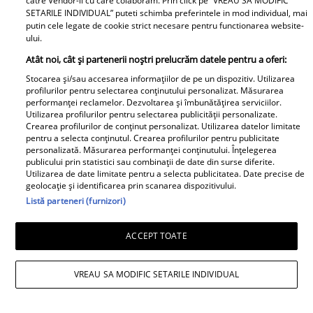
catre Vendor-ii cu care colaboram. Prin click pe “VREAU SA MODIFIC
SETARILE INDIVIDUAL” puteti schimba preferintele in mod individual, mai
putin cele legate de cookie strict necesare pentru functionarea website-
ului.
Atât noi, cât și partenerii noștri prelucrăm datele pentru a oferi:
Stocarea și/sau accesarea informațiilor de pe un dispozitiv. Utilizarea
profilurilor pentru selectarea conținutului personalizat. Măsurarea
performanței reclamelor. Dezvoltarea și îmbunătățirea serviciilor.
Apartamentul de la mare al lui Jorge a
Utilizarea profilurilor pentru selectarea publicității personalizate.
Crearea profilurilor de conținut personalizat. Utilizarea datelor limitate
fost devastat. Cum au lăsat turiștii
pentru a selecta conținutul. Crearea profilurilor pentru publicitate
personalizată. Măsurarea performanței conținutului. Înțelegerea
locuința: „Unii oameni nu au educație,
publicului prin statistici sau combinații de date din surse diferite.
Utilizarea de date limitate pentru a selecta publicitatea. Date precise de
bun simț și respect față de nimic”
geolocație și identificarea prin scanarea dispozitivului.
Listă parteneri (furnizori)
ACCEPT TOATE
VREAU SA MODIFIC SETARILE INDIVIDUAL