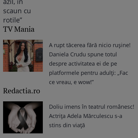
TV Mania
A rupt tăcerea fără nicio rușine!
Daniela Crudu spune totul
despre activitatea ei de pe
platformele pentru adulți: „Fac
ce vreau, e wow!”
Redactia.ro
Doliu imens în teatrul românesc!
Actrița Adela Mărculescu s-a
stins din viață