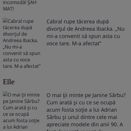
Cabral rupe tăcerea după
divorțul de Andreea Ibacka. „Nu
mi-a convenit să spun asta cu
voce tare. M-a afectat”
Elle
O mai ții minte pe Janine Sârbu?
Cum arată și cu ce se ocupă
acum fosta soție a lui Adrian
Sârbu și unul dintre cele mai
apreciate modele din anii 90. A