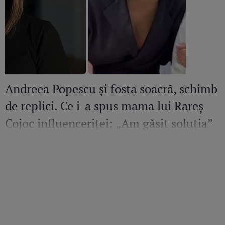
Andreea Popescu și fosta soacră, schimb
de replici. Ce i-a spus mama lui Rareș
Cojoc influenceriței: „Am găsit soluția”