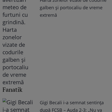
Harta zonelor vizate de codurile
galben și portocaliu de vreme
extremă
Fanatik
Gigi Becali i-a semnat sentința
după FCSB – Auda 2-3: „Nu va