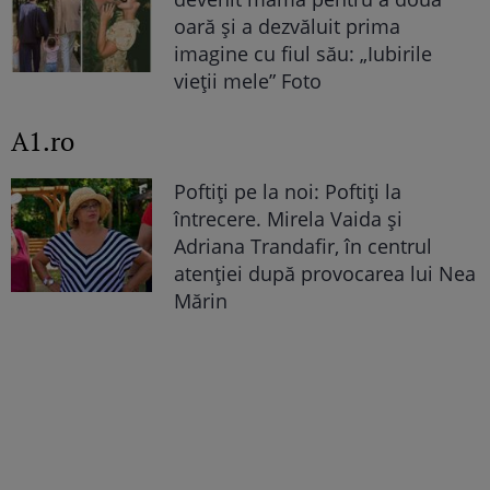
oară și a dezvăluit prima
imagine cu fiul său: „Iubirile
vieții mele” Foto
A1.ro
Poftiți pe la noi: Poftiți la
întrecere. Mirela Vaida și
Adriana Trandafir, în centrul
atenției după provocarea lui Nea
Mărin