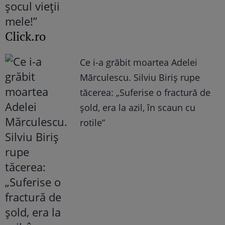
Click.ro
Ce i-a grăbit moartea Adelei
Mărculescu. Silviu Biriș rupe
tăcerea: „Suferise o fractură de
șold, era la azil, în scaun cu
rotile”