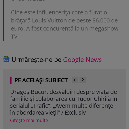
Cine este influencerița care a furat o
brățară Louis Vuitton de peste 36.000 de
euro. A fost concurentă la un megashow
TV
Urmărește-ne pe
Google News
PE ACELAȘI SUBIECT
Dragoș Bucur, dezvăluiri despre viața de
Cum
familie și colaborarea cu Tudor Chirilă în
vâr
serialul „Trafic”: „Avem multe diferențe
dor
în abordarea vieții” / Exclusiv
Cite
Citește mai multe