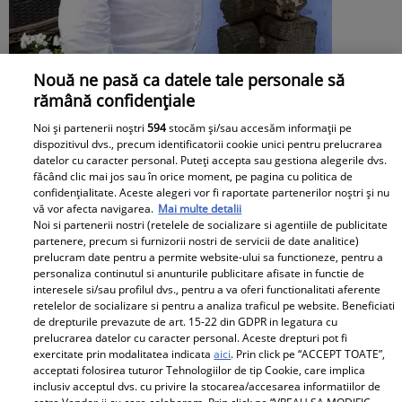
Nouă ne pasă ca datele tale personale să
Cu ce se ocupă, de fapt, Alexandre
rămână confidențiale
Eram. Soțul Andreei Esca a transformat
Noi și partenerii noștri
594
stocăm și/sau accesăm informații pe
dispozitivul dvs., precum identificatorii cookie unici pentru prelucrarea
complet o localitate din România
datelor cu caracter personal. Puteți accepta sau gestiona alegerile dvs.
făcând clic mai jos sau în orice moment, pe pagina cu politica de
confidențialitate. Aceste alegeri vor fi raportate partenerilor noștri și nu
vă vor afecta navigarea.
Mai multe detalii
Noi si partenerii nostri (retelele de socializare si agentiile de publicitate
partenere, precum si furnizorii nostri de servicii de date analitice)
prelucram date pentru a permite website-ului sa functioneze, pentru a
personaliza continutul si anunturile publicitare afisate in functie de
interesele si/sau profilul dvs., pentru a va oferi functionalitati aferente
retelelor de socializare si pentru a analiza traficul pe website. Beneficiati
de drepturile prevazute de art. 15-22 din GDPR in legatura cu
prelucrarea datelor cu caracter personal. Aceste drepturi pot fi
exercitate prin modalitatea indicata
aici
. Prin click pe “ACCEPT TOATE”,
acceptati folosirea tuturor Tehnologiilor de tip Cookie, care implica
inclusiv acceptul dvs. cu privire la stocarea/accesarea informatiilor de