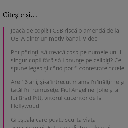
Citește și...
Joacă de copii! FCSB riscă o amendă de la
UEFA dintr-un motiv banal. Video
Pot părinții să treacă casa pe numele unui
singur copil fără să-i anunțe pe ceilalți? Ce
spune legea și când pot fi contestate actele
Are 16 ani, și-a întrecut mama în înălțime și
tatăl în frumusețe. Fiul Angelinei Jolie și al
lui Brad Pitt, viitorul cuceritor de la
Hollywood
Greșeala care poate scurta viața
aspiratorului. Este una dintre cele mai