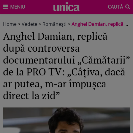
MENIU
CAUTĂ
Home
>
Vedete
>
Româneşti
>
Anghel Damian, replică după controversa documentarului „Cămătarii” de la PRO TV: „Câțiva, dacă ar putea, m-ar împușca direct la zid”
Anghel Damian, replică
după controversa
documentarului „Cămătarii”
de la PRO TV: „Câțiva, dacă
ar putea, m-ar împușca
direct la zid”