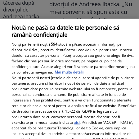
divorțul de Andreea Ibacka. „Nu
mi-a convenit să spun asta cu
voce tare. M-a afectat”
Nouă ne pasă ca datele tale personale să
rămână confidențiale
Noi și partenerii noștri
594
stocăm și/sau accesăm informații pe
dispozitivul dvs., precum identificatorii cookie unici pentru prelucrarea
datelor cu caracter personal. Puteți accepta sau gestiona alegerile dvs.
Elle
făcând clic mai jos sau în orice moment, pe pagina cu politica de
confidențialitate. Aceste alegeri vor fi raportate partenerilor noștri și nu
vă vor afecta navigarea.
Mai multe detalii
O mai ții minte pe Janine Sârbu?
Noi si partenerii nostri (retelele de socializare si agentiile de publicitate
Cum arată și cu ce se ocupă
partenere, precum si furnizorii nostri de servicii de date analitice)
acum fosta soție a lui Adrian
prelucram date pentru a permite website-ului sa functioneze, pentru a
personaliza continutul si anunturile publicitare afisate in functie de
Sârbu și unul dintre cele mai
interesele si/sau profilul dvs., pentru a va oferi functionalitati aferente
apreciate modele din anii 90. A
retelelor de socializare si pentru a analiza traficul pe website. Beneficiati
de drepturile prevazute de art. 15-22 din GDPR in legatura cu
fost decorată recent de
prelucrarea datelor cu caracter personal. Aceste drepturi pot fi
Ministerul Culturii din Franța.
exercitate prin modalitatea indicata
aici
. Prin click pe “ACCEPT TOATE”,
Foto
acceptati folosirea tuturor Tehnologiilor de tip Cookie, care implica
inclusiv acceptul dvs. cu privire la stocarea/accesarea informatiilor de