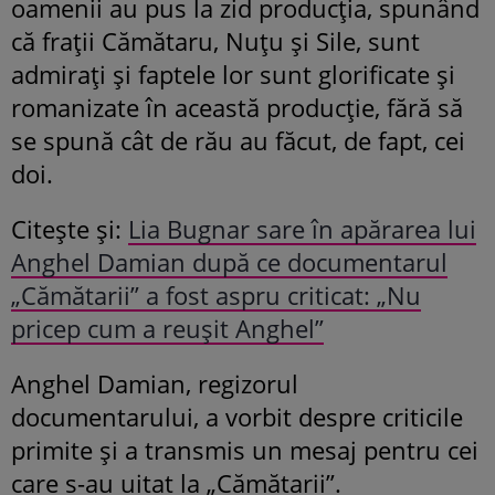
oamenii au pus la zid producția, spunând
că frații Cămătaru, Nuțu și Sile, sunt
admirați și faptele lor sunt glorificate și
romanizate în această producție, fără să
se spună cât de rău au făcut, de fapt, cei
doi.
Citește și:
Lia Bugnar sare în apărarea lui
Anghel Damian după ce documentarul
„Cămătarii” a fost aspru criticat: „Nu
pricep cum a reușit Anghel”
Anghel Damian, regizorul
documentarului, a vorbit despre criticile
primite și a transmis un mesaj pentru cei
care s-au uitat la „Cămătarii”.