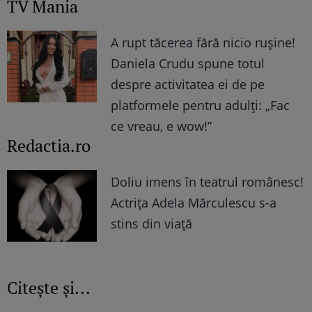
TV Mania
A rupt tăcerea fără nicio rușine!
Daniela Crudu spune totul
despre activitatea ei de pe
platformele pentru adulți: „Fac
ce vreau, e wow!”
Redactia.ro
Doliu imens în teatrul românesc!
Actrița Adela Mărculescu s-a
stins din viață
Citește și...