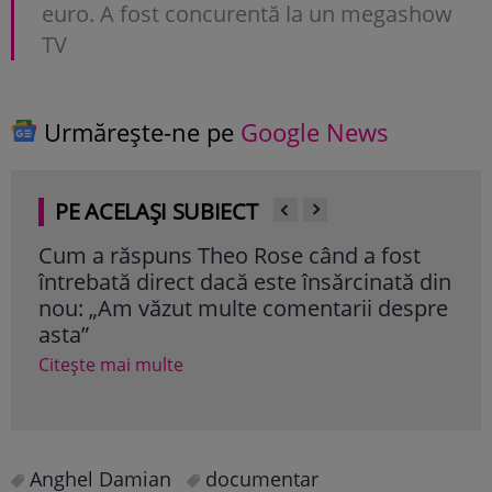
euro. A fost concurentă la un megashow
TV
Urmărește-ne pe
Google News
PE ACELAȘI SUBIECT
Cum a răspuns Theo Rose când a fost
The
întrebată direct dacă este însărcinată din
i-a
nou: „Am văzut multe comentarii despre
de 
asta”
Cite
Citește mai multe
Anghel Damian
documentar