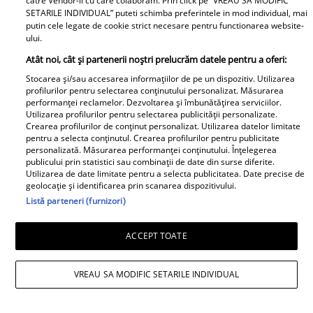
catre Vendor-ii cu care colaboram. Prin click pe “VREAU SA MODIFIC
SETARILE INDIVIDUAL” puteti schimba preferintele in mod individual, mai
putin cele legate de cookie strict necesare pentru functionarea website-
ului.
Atât noi, cât și partenerii noștri prelucrăm datele pentru a oferi:
Stocarea și/sau accesarea informațiilor de pe un dispozitiv. Utilizarea
profilurilor pentru selectarea conținutului personalizat. Măsurarea
Noi dezvăluiri despre relația
performanței reclamelor. Dezvoltarea și îmbunătățirea serviciilor.
actuală dintre Andreea Popescu
Utilizarea profilurilor pentru selectarea publicității personalizate.
Crearea profilurilor de conținut personalizat. Utilizarea datelor limitate
și Dan Alexa. Relația ei
pentru a selecta conținutul. Crearea profilurilor pentru publicitate
extraconjugală cu antrenorul a
personalizată. Măsurarea performanței conținutului. Înțelegerea
publicului prin statistici sau combinații de date din surse diferite.
dus la divorțul de Rareș Cojoc,
Utilizarea de date limitate pentru a selecta publicitatea. Date precise de
însă nimeni nu se aștepta la ce
geolocație și identificarea prin scanarea dispozitivului.
Listă parteneri (furnizori)
se întâmplă în prezent
Este în culmea fericirii! Vedeta a
ACCEPT TOATE
devenit mamă pentru a doua
oară și a dezvăluit prima
VREAU SA MODIFIC SETARILE INDIVIDUAL
imagine cu fiul său: „Iubirile
vieții mele” Foto