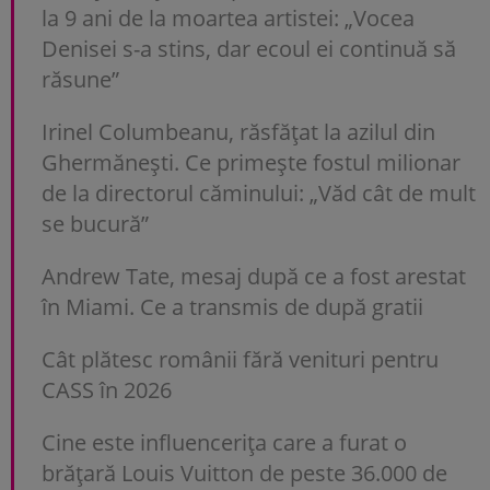
la 9 ani de la moartea artistei: „Vocea
Denisei s-a stins, dar ecoul ei continuă să
răsune”
Irinel Columbeanu, răsfățat la azilul din
Ghermănești. Ce primește fostul milionar
de la directorul căminului: „Văd cât de mult
se bucură”
Andrew Tate, mesaj după ce a fost arestat
în Miami. Ce a transmis de după gratii
Cât plătesc românii fără venituri pentru
CASS în 2026
Cine este influencerița care a furat o
brățară Louis Vuitton de peste 36.000 de