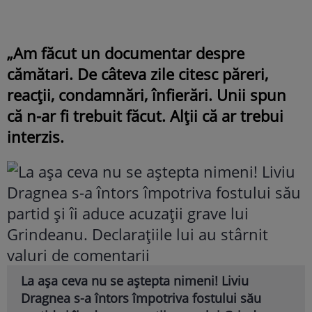
„Am făcut un documentar despre
cămătari. De câteva zile citesc păreri,
reacții, condamnări, înfierări. Unii spun
că n-ar fi trebuit făcut. Alții că ar trebui
interzis.
La așa ceva nu se aștepta nimeni! Liviu
Dragnea s-a întors împotriva fostului său