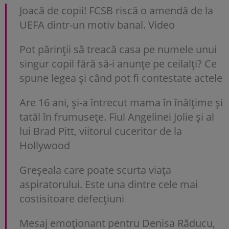
Joacă de copii! FCSB riscă o amendă de la
UEFA dintr-un motiv banal. Video
Pot părinții să treacă casa pe numele unui
singur copil fără să-i anunțe pe ceilalți? Ce
spune legea și când pot fi contestate actele
Are 16 ani, și-a întrecut mama în înălțime și
tatăl în frumusețe. Fiul Angelinei Jolie și al
lui Brad Pitt, viitorul cuceritor de la
Hollywood
Greșeala care poate scurta viața
aspiratorului. Este una dintre cele mai
costisitoare defecțiuni
Mesaj emoționant pentru Denisa Răducu,