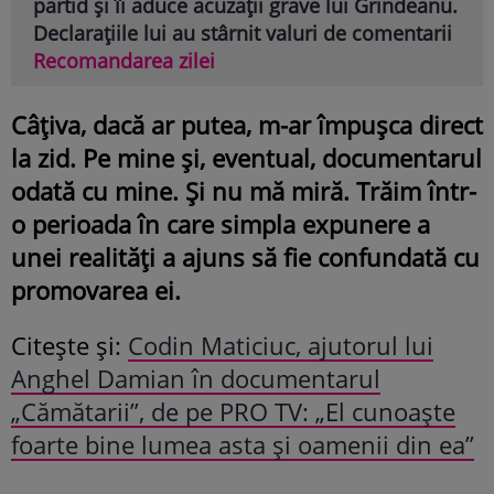
partid și îi aduce acuzații grave lui Grindeanu.
Declarațiile lui au stârnit valuri de comentarii
Recomandarea zilei
Câțiva, dacă ar putea, m-ar împușca direct
la zid. Pe mine și, eventual, documentarul
odată cu mine. Și nu mă miră. Trăim într-
o perioada în care simpla expunere a
unei realități a ajuns să fie confundată cu
promovarea ei.
Citește și:
Codin Maticiuc, ajutorul lui
Anghel Damian în documentarul
„Cămătarii”, de pe PRO TV: „El cunoaște
foarte bine lumea asta și oamenii din ea”