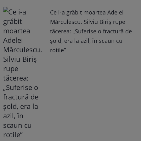
Ce i-a grăbit moartea Adelei
Mărculescu. Silviu Biriș rupe
tăcerea: „Suferise o fractură de
șold, era la azil, în scaun cu
rotile”