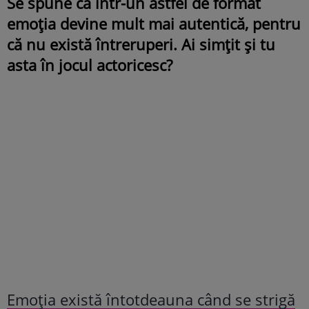
Se spune că într-un astfel de format
emoția devine mult mai autentică, pentru
că nu există întreruperi. Ai simțit și tu
asta în jocul actoricesc?
Emoția există întotdeauna când se strigă