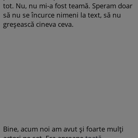
tot. Nu, nu mi-a fost teamă. Speram doar
să nu se încurce nimeni la text, să nu
greșească cineva ceva.
Bine, acum noi am avut și foarte mulți
actori pe set. Era aproape
toată