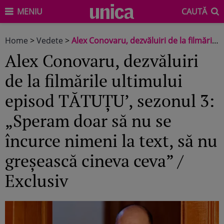
MENIU
CAUTĂ
Home
>
Vedete
>
Alex Conovaru, dezvăluiri de la filmările ultimului episod TĂTUȚU’, sezonul 3: „Speram doar să nu se încurce nimeni la text, să nu greșească cineva ceva” / Exclusiv
Alex Conovaru, dezvăluiri
de la filmările ultimului
episod TĂTUȚU’, sezonul 3:
„Speram doar să nu se
încurce nimeni la text, să nu
greșească cineva ceva” /
Exclusiv