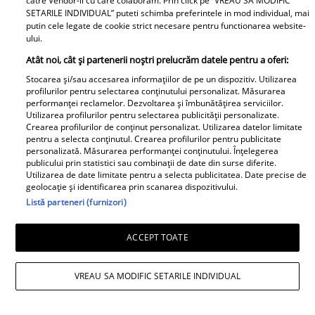
catre Vendor-ii cu care colaboram. Prin click pe “VREAU SA MODIFIC
Pippo di Marca a murit după ce a căzut de
SETARILE INDIVIDUAL” puteti schimba preferintele in mod individual, mai
putin cele legate de cookie strict necesare pentru functionarea website-
la etaj. Celebrul actor și regizor avea 87 de
ului.
ani
Atât noi, cât și partenerii noștri prelucrăm datele pentru a oferi:
Stocarea și/sau accesarea informațiilor de pe un dispozitiv. Utilizarea
Cine este Vlad Mogoș, băiatul rău din noul
profilurilor pentru selectarea conținutului personalizat. Măsurarea
serial de la PRO TV, TRAFIC: „Mereu am
performanței reclamelor. Dezvoltarea și îmbunătățirea serviciilor.
Utilizarea profilurilor pentru selectarea publicității personalizate.
simțit că un astfel de personaj, care
Crearea profilurilor de conținut personalizat. Utilizarea datelor limitate
pentru a selecta conținutul. Crearea profilurilor pentru publicitate
trăiește mai mult în întuneric, poate fi
personalizată. Măsurarea performanței conținutului. Înțelegerea
foarte seducător”. Ce spune despre Adela
publicului prin statistici sau combinații de date din surse diferite.
Utilizarea de date limitate pentru a selecta publicitatea. Date precise de
Popescu și Tudor Chirilă / Exclusiv
geolocație și identificarea prin scanarea dispozitivului.
Listă parteneri (furnizori)
Actorul Hal Williams, cunoscut pentru
rolurile sale din „Sanford & Son” sau „227”,
ACCEPT TOATE
a murit la 91 de ani
VREAU SA MODIFIC SETARILE INDIVIDUAL
Cât plătesc românii fără venituri pentru
CASS în 2026