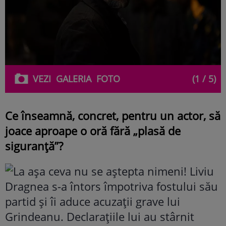
VEZI
GALERIA
FOTO
(1 / 5)
Ce înseamnă, concret, pentru un actor, să
joace aproape o oră fără „plasă de
siguranță”?