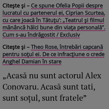
Citește și –
Ce spune Ofelia Popii despre
lucratul cu partenerul ei, Ciprian Scurtea,
cu care joacă în Tătuțu’: „Teatrul și filmul
mănâncă hălci bune din viața personală”.
Cum s-au îndrăgostit / Exclusiv
Citește și –
Theo Rose, întrebări capcană
pentru soțul ei. De ce infracțiune o crede
Anghel Damian în stare
„Acasă nu sunt actorul Alex
Conovaru. Acasă sunt tati,
sunt soțul, sunt fratele”