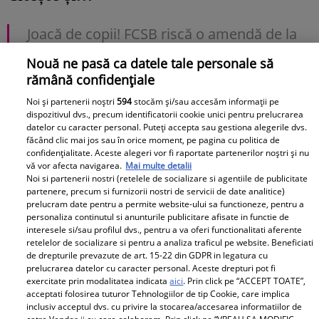
Joacă de copii! FCSB riscă o amendă de la
UEFA dintr-un motiv banal. Video
Nouă ne pasă ca datele tale personale să
rămână confidențiale
Pot părinții să treacă casa pe numele unui
Noi și partenerii noștri
594
stocăm și/sau accesăm informații pe
singur copil fără să-i anunțe pe ceilalți? Ce
dispozitivul dvs., precum identificatorii cookie unici pentru prelucrarea
spune legea și când pot fi contestate actele
datelor cu caracter personal. Puteți accepta sau gestiona alegerile dvs.
făcând clic mai jos sau în orice moment, pe pagina cu politica de
confidențialitate. Aceste alegeri vor fi raportate partenerilor noștri și nu
Are 16 ani, și-a întrecut mama în înălțime și
vă vor afecta navigarea.
Mai multe detalii
Noi si partenerii nostri (retelele de socializare si agentiile de publicitate
tatăl în frumusețe. Fiul Angelinei Jolie și al
partenere, precum si furnizorii nostri de servicii de date analitice)
lui Brad Pitt, viitorul cuceritor de la
prelucram date pentru a permite website-ului sa functioneze, pentru a
personaliza continutul si anunturile publicitare afisate in functie de
Hollywood
interesele si/sau profilul dvs., pentru a va oferi functionalitati aferente
retelelor de socializare si pentru a analiza traficul pe website. Beneficiati
Greșeala care poate scurta viața
de drepturile prevazute de art. 15-22 din GDPR in legatura cu
prelucrarea datelor cu caracter personal. Aceste drepturi pot fi
aspiratorului. Este una dintre cele mai
exercitate prin modalitatea indicata
aici
. Prin click pe “ACCEPT TOATE”,
costisitoare defecțiuni
acceptati folosirea tuturor Tehnologiilor de tip Cookie, care implica
inclusiv acceptul dvs. cu privire la stocarea/accesarea informatiilor de