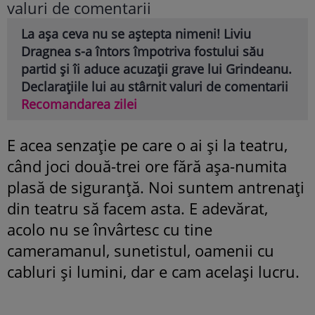
La așa ceva nu se aștepta nimeni! Liviu
Dragnea s-a întors împotriva fostului său
partid și îi aduce acuzații grave lui Grindeanu.
Declarațiile lui au stârnit valuri de comentarii
Recomandarea zilei
E acea senzație pe care o ai și la teatru,
când joci două-trei ore fără așa-numita
plasă de siguranță. Noi suntem antrenați
din teatru să facem asta. E adevărat,
acolo nu se învârtesc cu tine
cameramanul, sunetistul, oamenii cu
cabluri și lumini, dar e cam același lucru.