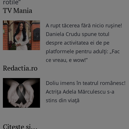
TV Mania
A rupt tăcerea fără nicio rușine!
Daniela Crudu spune totul
despre activitatea ei de pe
platformele pentru adulți: „Fac
ce vreau, e wow!”
Redactia.ro
Doliu imens în teatrul românesc!
Actrița Adela Mărculescu s-a
stins din viață
Citește și...