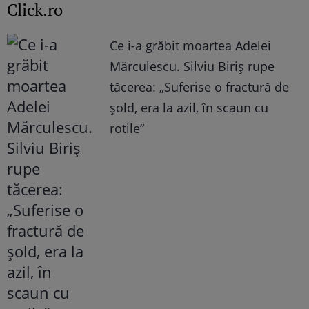
Click.ro
Ce i-a grăbit moartea Adelei
Mărculescu. Silviu Biriș rupe
tăcerea: „Suferise o fractură de
șold, era la azil, în scaun cu
rotile”