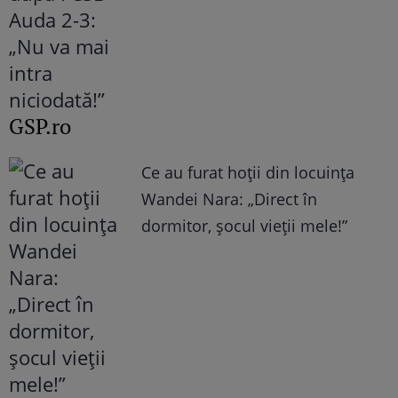
GSP.ro
Ce au furat hoții din locuința
Wandei Nara: „Direct în
dormitor, șocul vieții mele!”