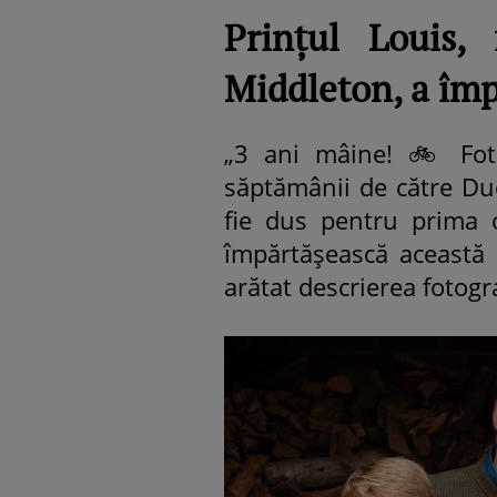
Prințul Louis,
Middleton, a împ
„3 ani mâine! 🚲 Foto
săptămânii de către Du
fie dus pentru prima 
împărtășească această 
arătat descrierea fotogra