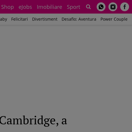
Shop
eJobs
Imobiliare
Sport
Sh
aby
Felicitari
Divertisment
Desafio: Aventura
Power Couple
e Cambridge, a