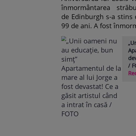
înmormântarea străbu
de Edinburgh s-a stins d
99 de ani. A fost înmorm
„U
Apa
dev
/ 
Re