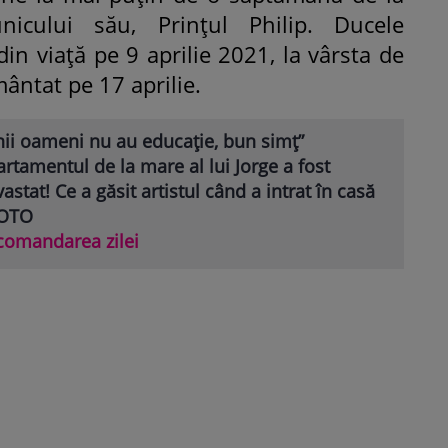
nicului său, Prințul Philip. Ducele
in viață pe 9 aprilie 2021, la vârsta de
ântat pe 17 aprilie.
nii oameni nu au educație, bun simț”
rtamentul de la mare al lui Jorge a fost
astat! Ce a găsit artistul când a intrat în casă
FOTO
comandarea zilei