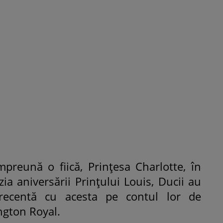
ROMÂNEŞTI
VEDETE
Fiica Iuliei Albu și a lui Mihai 
strălucit la banchet. Mikaela a
purtat o rochie creată de cele
mamă și i-a împrumutat panto
Valentino: „M-am simțit ca o
prințesă”
preună o fiică, Prințesa Charlotte, în
ia aniversării Prințului Louis, Ducii au
 recentă cu acesta pe contul lor de
ngton Royal.