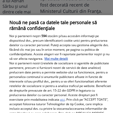
fost decorată recent de
Ministerul Culturii din Franța.
Foto
Nouă ne pasă ca datele tale personale să
rămână confidențiale
Noi și partenerii noștri
594
stocăm și/sau accesăm informații pe
dispozitivul dvs., precum identificatorii cookie unici pentru prelucrarea
datelor cu caracter personal. Puteți accepta sau gestiona alegerile dvs.
făcând clic mai jos sau în orice moment, pe pagina cu politica de
confidențialitate. Aceste alegeri vor fi raportate partenerilor noștri și nu
vă vor afecta navigarea.
Mai multe detalii
Noi dezvăluiri despre relația
Noi si partenerii nostri (retelele de socializare si agentiile de publicitate
actuală dintre Andreea Popescu
partenere, precum si furnizorii nostri de servicii de date analitice)
prelucram date pentru a permite website-ului sa functioneze, pentru a
și Dan Alexa. Relația ei
personaliza continutul si anunturile publicitare afisate in functie de
extraconjugală cu antrenorul a
interesele si/sau profilul dvs., pentru a va oferi functionalitati aferente
dus la divorțul de Rareș Cojoc,
retelelor de socializare si pentru a analiza traficul pe website. Beneficiati
de drepturile prevazute de art. 15-22 din GDPR in legatura cu
însă nimeni nu se aștepta la ce
prelucrarea datelor cu caracter personal. Aceste drepturi pot fi
se întâmplă în prezent
exercitate prin modalitatea indicata
aici
. Prin click pe “ACCEPT TOATE”,
acceptati folosirea tuturor Tehnologiilor de tip Cookie, care implica
inclusiv acceptul dvs. cu privire la stocarea/accesarea informatiilor de
Este în culmea fericirii! Vedeta a