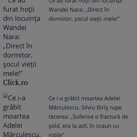
Ce au furat hoții din locuința
Wandei Nara: „Direct în
dormitor, șocul vieții mele!”
Click.ro
Ce i-a grăbit moartea Adelei
Mărculescu. Silviu Biriș rupe
tăcerea: „Suferise o fractură de
șold, era la azil, în scaun cu
rotile”