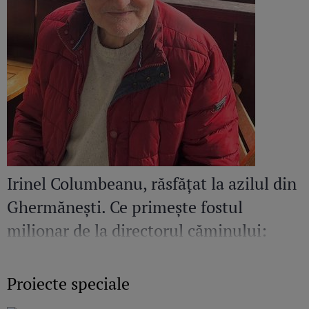
Irinel Columbeanu, răsfățat la azilul din
Ghermănești. Ce primește fostul
milionar de la directorul căminului:
„Văd cât de mult se bucură”
Proiecte speciale