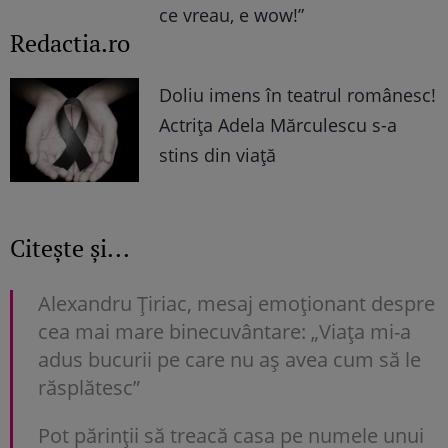
ce vreau, e wow!”
Redactia.ro
Doliu imens în teatrul românesc!
Actrița Adela Mărculescu s-a
stins din viață
Citește și...
Alexandru Țiriac, mesaj emoționant despre
cea mai mare binecuvântare: „Viața mi-a
adus bucurii pe care nu aș avea cum să le
răsplătesc”
Pot părinții să treacă casa pe numele unui