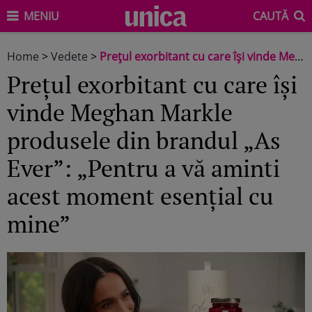
MENIU
CAUTĂ
Home
>
Vedete
>
Prețul exorbitant cu care își vinde Meghan Markle produsele din brandul „As Ever”: „Pentru a vă aminti acest moment esențial cu mine”
Prețul exorbitant cu care își
vinde Meghan Markle
produsele din brandul „As
Ever”: „Pentru a vă aminti
acest moment esențial cu
mine”