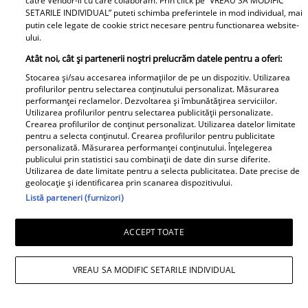
catre Vendor-ii cu care colaboram. Prin click pe “VREAU SA MODIFIC
devenit mamă pentru a doua
SETARILE INDIVIDUAL” puteti schimba preferintele in mod individual, mai
putin cele legate de cookie strict necesare pentru functionarea website-
oară și a dezvăluit prima
ului.
imagine cu fiul său: „Iubirile
Atât noi, cât și partenerii noștri prelucrăm datele pentru a oferi:
vieții mele” Foto
Stocarea și/sau accesarea informațiilor de pe un dispozitiv. Utilizarea
profilurilor pentru selectarea conținutului personalizat. Măsurarea
A1.ro
performanței reclamelor. Dezvoltarea și îmbunătățirea serviciilor.
Utilizarea profilurilor pentru selectarea publicității personalizate.
Crearea profilurilor de conținut personalizat. Utilizarea datelor limitate
Poftiți pe la noi: Poftiți la
pentru a selecta conținutul. Crearea profilurilor pentru publicitate
întrecere. Mirela Vaida și
personalizată. Măsurarea performanței conținutului. Înțelegerea
publicului prin statistici sau combinații de date din surse diferite.
Adriana Trandafir, în centrul
Utilizarea de date limitate pentru a selecta publicitatea. Date precise de
atenției după provocarea lui Nea
geolocație și identificarea prin scanarea dispozitivului.
Listă parteneri (furnizori)
Mărin
ACCEPT TOATE
VREAU SA MODIFIC SETARILE INDIVIDUAL