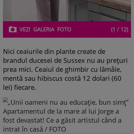
VEZI
GALERIA
FOTO
(1 / 12)
Nici ceaiurile din plante create de
brandul ducesei de Sussex nu au prețuri
prea mici. Ceaiul de ghimbir cu lămâie,
mentă sau hibiscus costă 12 dolari (60
lei) fiecare.