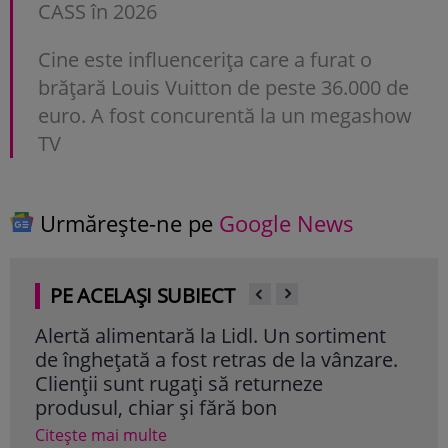
CASS în 2026
Cine este influencerița care a furat o
brățară Louis Vuitton de peste 36.000 de
euro. A fost concurentă la un megashow
TV
Urmărește-ne pe
Google News
PE ACELAȘI SUBIECT
Alertă alimentară la Lidl. Un sortiment
Cât 
de înghețată a fost retras de la vânzare.
Nibi
Clienții sunt rugați să returneze
res
produsul, chiar și fără bon
Cite
Citește mai multe