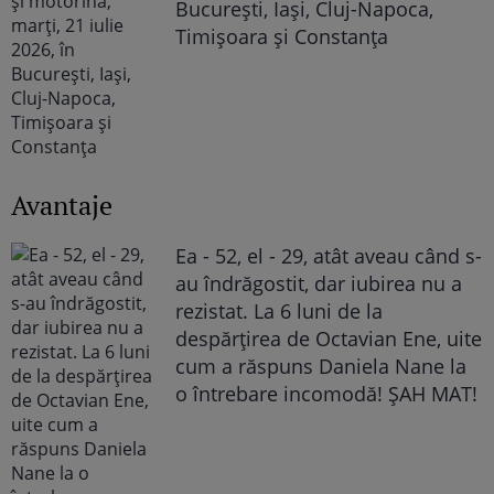
București, Iași, Cluj-Napoca,
Timișoara și Constanța
Avantaje
Ea - 52, el - 29, atât aveau când s-
au îndrăgostit, dar iubirea nu a
rezistat. La 6 luni de la
despărțirea de Octavian Ene, uite
cum a răspuns Daniela Nane la
o întrebare incomodă! ȘAH MAT!