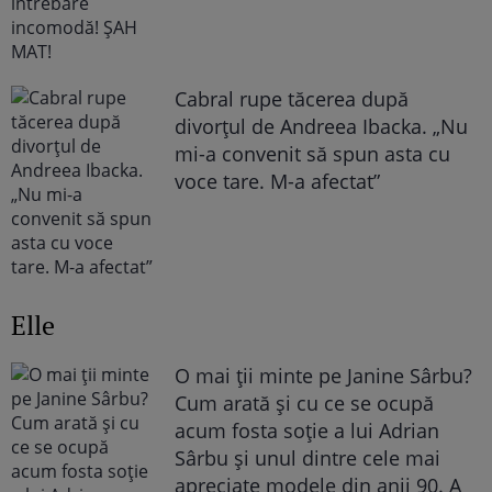
Cabral rupe tăcerea după
divorțul de Andreea Ibacka. „Nu
mi-a convenit să spun asta cu
voce tare. M-a afectat”
Elle
O mai ții minte pe Janine Sârbu?
Cum arată și cu ce se ocupă
acum fosta soție a lui Adrian
Sârbu și unul dintre cele mai
apreciate modele din anii 90. A