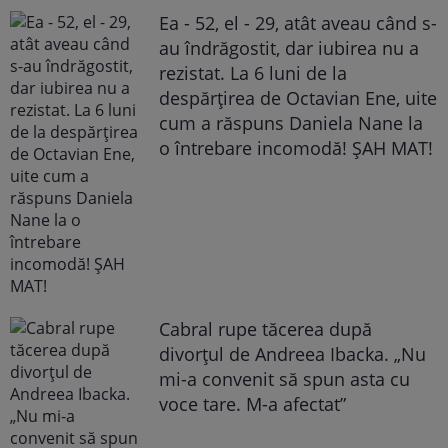
Ea - 52, el - 29, atât aveau când s-
au îndrăgostit, dar iubirea nu a
rezistat. La 6 luni de la
despărțirea de Octavian Ene, uite
cum a răspuns Daniela Nane la
o întrebare incomodă! ȘAH MAT!
Cabral rupe tăcerea după
divorțul de Andreea Ibacka. „Nu
mi-a convenit să spun asta cu
voce tare. M-a afectat”