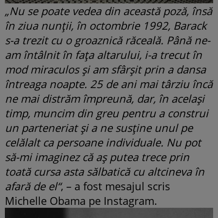
„Nu se poate vedea din această poză, însă
în ziua nunții, în octombrie 1992, Barack
s-a trezit cu o groaznică răceală. Până ne-
am întâlnit în fața altarului, i-a trecut în
mod miraculos și am sfârșit prin a dansa
întreaga noapte. 25 de ani mai târziu încă
ne mai distrăm împreună, dar, în același
timp, muncim din greu pentru a construi
un parteneriat și a ne susține unul pe
celălalt ca persoane individuale. Nu pot
să-mi imaginez că aș putea trece prin
toată cursa asta sălbatică cu altcineva în
afară de el“
, – a fost mesajul scris
Michelle Obama pe Instagram.