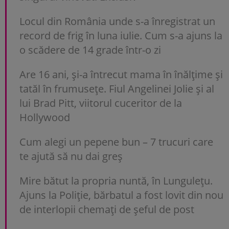
Locul din România unde s-a înregistrat un
record de frig în luna iulie. Cum s-a ajuns la
o scădere de 14 grade într-o zi
Are 16 ani, și-a întrecut mama în înălțime și
tatăl în frumusețe. Fiul Angelinei Jolie și al
lui Brad Pitt, viitorul cuceritor de la
Hollywood
Cum alegi un pepene bun – 7 trucuri care
te ajută să nu dai greș
Mire bătut la propria nuntă, în Lungulețu.
Ajuns la Poliție, bărbatul a fost lovit din nou
de interlopii chemați de șeful de post