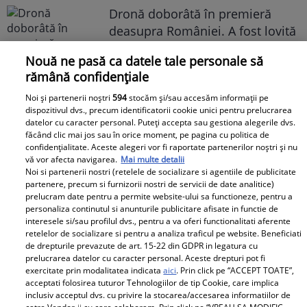
Dronă doborâtă în premieră
deasupra României. A fost lovită
de racheta unui F-16 al Forţelor
Nouă ne pasă ca datele tale personale să
Aeriene Române
rămână confidențiale
Noi și partenerii noștri
594
stocăm și/sau accesăm informații pe
dispozitivul dvs., precum identificatorii cookie unici pentru prelucrarea
datelor cu caracter personal. Puteți accepta sau gestiona alegerile dvs.
făcând clic mai jos sau în orice moment, pe pagina cu politica de
confidențialitate. Aceste alegeri vor fi raportate partenerilor noștri și nu
vă vor afecta navigarea.
Mai multe detalii
Libertatea pentru Femei
Noi si partenerii nostri (retelele de socializare si agentiile de publicitate
partenere, precum si furnizorii nostri de servicii de date analitice)
prelucram date pentru a permite website-ului sa functioneze, pentru a
personaliza continutul si anunturile publicitare afisate in functie de
interesele si/sau profilul dvs., pentru a va oferi functionalitati aferente
retelelor de socializare si pentru a analiza traficul pe website. Beneficiati
de drepturile prevazute de art. 15-22 din GDPR in legatura cu
prelucrarea datelor cu caracter personal. Aceste drepturi pot fi
exercitate prin modalitatea indicata
aici
. Prin click pe “ACCEPT TOATE”,
acceptati folosirea tuturor Tehnologiilor de tip Cookie, care implica
Bona Irinei
inclusiv acceptul dvs. cu privire la stocarea/accesarea informatiilor de
Columbeanu spune