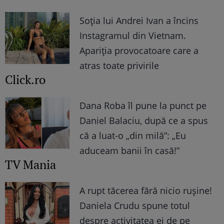
Soția lui Andrei Ivan a încins
Instagramul din Vietnam.
Apariția provocatoare care a
atras toate privirile
Click.ro
Dana Roba îl pune la punct pe
Daniel Balaciu, după ce a spus
că a luat-o „din milă”: „Eu
aduceam banii în casă!”
TV Mania
A rupt tăcerea fără nicio rușine!
Daniela Crudu spune totul
despre activitatea ei de pe