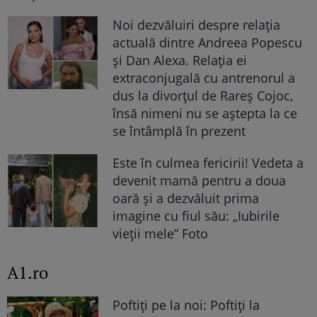
Noi dezvăluiri despre relația
actuală dintre Andreea Popescu
și Dan Alexa. Relația ei
extraconjugală cu antrenorul a
dus la divorțul de Rareș Cojoc,
însă nimeni nu se aștepta la ce
se întâmplă în prezent
Este în culmea fericirii! Vedeta a
devenit mamă pentru a doua
oară și a dezvăluit prima
imagine cu fiul său: „Iubirile
vieții mele” Foto
A1.ro
Poftiți pe la noi: Poftiți la