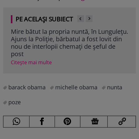
PE ACELAȘI SUBIECT
Mire bătut la propria nuntă, în Lungulețu.
Mel
Ajuns la Poliție, bărbatul a fost lovit din
Din
nou de interlopii chemați de șeful de
două
post
nun
Citește mai multe
Cite
barack obama
michelle obama
nunta
poze