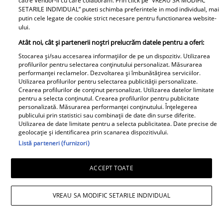
catre Vendor-ii cu care colaboram. Prin click pe “VREAU SA MODIFIC
Ca la Bollywood! Cum s-
SETARILE INDIVIDUAL” puteti schimba preferintele in mod individual, mai
pentru prima dată ce a
a îmbrăcat Prima
putin cele legate de cookie strict necesare pentru functionarea website-
trăit în vila de la
ului.
Doamnă a României la
Izvorani. Ce nu s-a văzut
Atât noi, cât și partenerii noștri prelucrăm datele pentru a oferi:
întâlnirea cu președinta
niciodată la TV: ”Eu am
Indiei la București.
Stocarea și/sau accesarea informațiilor de pe un dispozitiv. Utilizarea
cunoscut o altă latură a
profilurilor pentru selectarea conținutului personalizat. Măsurarea
Niciodată nu a fost atât
relației lor. În casă era o
performanței reclamelor. Dezvoltarea și îmbunătățirea serviciilor.
de îndrăzneață!
Utilizarea profilurilor pentru selectarea publicității personalizate.
atmosferă..."
Crearea profilurilor de conținut personalizat. Utilizarea datelor limitate
Imaginile momentului
pentru a selecta conținutul. Crearea profilurilor pentru publicitate
Adrian Rus „Sinner” a
personalizată. Măsurarea performanței conținutului. Înțelegerea
publicului prin statistici sau combinații de date din surse diferite.
murit. Ultimul mesaj al
Cine este eroul Mihail
Utilizarea de date limitate pentru a selecta publicitatea. Date precise de
fostei iubite după
Soare, salvatorul lui
geolocație și identificarea prin scanarea dispozitivului.
tragedia de la Brno
Alexandru, micuțul de 5
Listă parteneri (furnizori)
frânge inimi
ani dispărut 3 zile în
pădure. Ce spune
ACCEPT TOATE
Viva.ro
despre copiii lui
VREAU SA MODIFIC SETARILE INDIVIDUAL