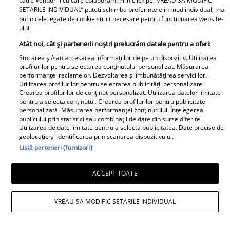
catre Vendor-ii cu care colaboram. Prin click pe “VREAU SA MODIFIC
SETARILE INDIVIDUAL” puteti schimba preferintele in mod individual, mai
putin cele legate de cookie strict necesare pentru functionarea website-
ului.
Atât noi, cât și partenerii noștri prelucrăm datele pentru a oferi:
Stocarea și/sau accesarea informațiilor de pe un dispozitiv. Utilizarea
profilurilor pentru selectarea conținutului personalizat. Măsurarea
performanței reclamelor. Dezvoltarea și îmbunătățirea serviciilor.
Utilizarea profilurilor pentru selectarea publicității personalizate.
Crearea profilurilor de conținut personalizat. Utilizarea datelor limitate
pentru a selecta conținutul. Crearea profilurilor pentru publicitate
personalizată. Măsurarea performanței conținutului. Înțelegerea
publicului prin statistici sau combinații de date din surse diferite.
Utilizarea de date limitate pentru a selecta publicitatea. Date precise de
geolocație și identificarea prin scanarea dispozitivului.
Listă parteneri (furnizori)
ACCEPT TOATE
VREAU SA MODIFIC SETARILE INDIVIDUAL