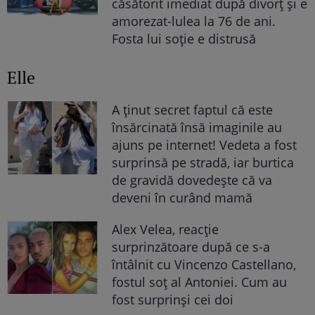
căsătorit imediat după divorț și e
amorezat-lulea la 76 de ani.
Fosta lui soție e distrusă
Elle
A ținut secret faptul că este
însărcinată însă imaginile au
ajuns pe internet! Vedeta a fost
surprinsă pe stradă, iar burtica
de gravidă dovedește că va
deveni în curând mamă
Alex Velea, reacție
surprinzătoare după ce s-a
întâlnit cu Vincenzo Castellano,
fostul soț al Antoniei. Cum au
fost surprinși cei doi