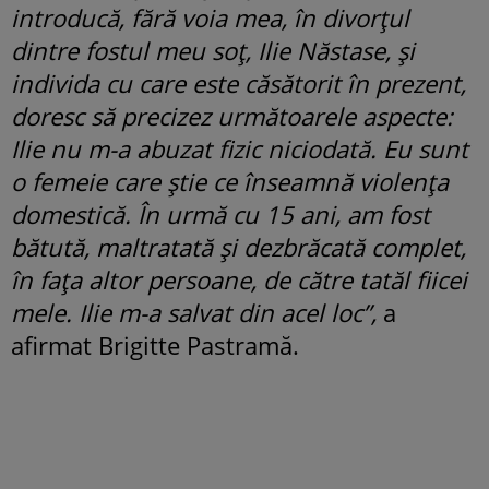
introducă, fără voia mea, în divorțul
dintre fostul meu soț, Ilie Năstase, și
individa cu care este căsătorit în prezent,
doresc să precizez următoarele aspecte:
Ilie nu m-a abuzat fizic niciodată. Eu sunt
o femeie care știe ce înseamnă violența
domestică. În urmă cu 15 ani, am fost
bătută, maltratată și dezbrăcată complet,
în fața altor persoane, de către tatăl fiicei
mele. Ilie m-a salvat din acel loc”,
a
afirmat Brigitte Pastramă.