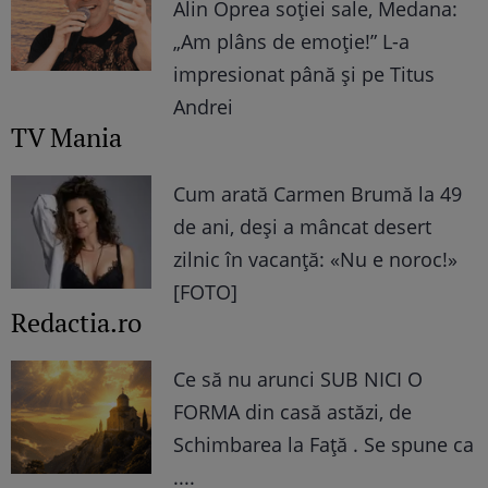
Alin Oprea soției sale, Medana:
„Am plâns de emoție!” L-a
impresionat până și pe Titus
Andrei
TV Mania
Cum arată Carmen Brumă la 49
de ani, deși a mâncat desert
zilnic în vacanță: «Nu e noroc!»
[FOTO]
Redactia.ro
Ce să nu arunci SUB NICI O
FORMA din casă astăzi, de
Schimbarea la Față . Se spune ca
....