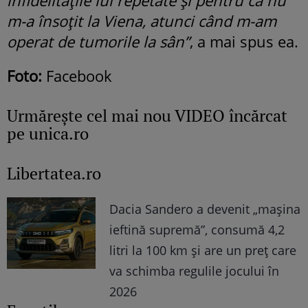
infidelitățile lui repetate și pentru că nu
m-a însoțit la Viena, atunci când m-am
operat de tumorile la sân”
, a mai spus ea.
Foto:
Facebook
Urmăreşte cel mai nou VIDEO încărcat
pe unica.ro
Libertatea.ro
Dacia Sandero a devenit „mașina
ieftină supremă”, consumă 4,2
litri la 100 km și are un preț care
va schimba regulile jocului în
2026