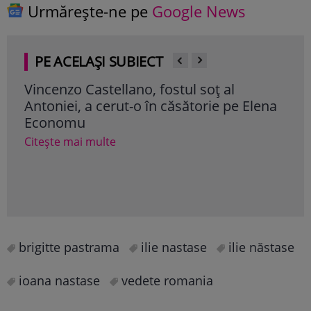
Urmărește-ne pe
Google News
PE ACELAȘI SUBIECT
Vincenzo Castellano, fostul soț al
And
Antoniei, a cerut-o în căsătorie pe Elena
de 
Economu
soar
Citește mai multe
Cite
brigitte pastrama
ilie nastase
ilie năstase
ioana nastase
vedete romania