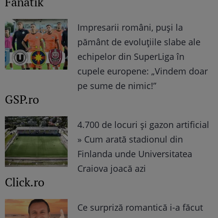
Fanatik
Impresarii români, puși la
pământ de evoluțiile slabe ale
echipelor din SuperLiga în
cupele europene: „Vindem doar
pe sume de nimic!”
GSP.ro
4.700 de locuri și gazon artificial
» Cum arată stadionul din
Finlanda unde Universitatea
Craiova joacă azi
Click.ro
Ce surpriză romantică i-a făcut