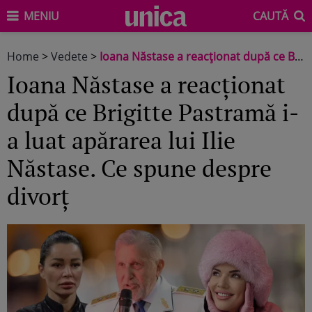
MENIU
CAUTĂ
Home
>
Vedete
>
Ioana Năstase a reacționat după ce Brigitte Pastramă i-a luat apărarea lui Ilie Năstase. Ce spune despre divorț
Ioana Năstase a reacționat
după ce Brigitte Pastramă i-
a luat apărarea lui Ilie
Năstase. Ce spune despre
divorț