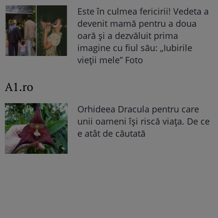
Este în culmea fericirii! Vedeta a
devenit mamă pentru a doua
oară și a dezvăluit prima
imagine cu fiul său: „Iubirile
vieții mele” Foto
A1.ro
Orhideea Dracula pentru care
unii oameni își riscă viața. De ce
e atât de căutată