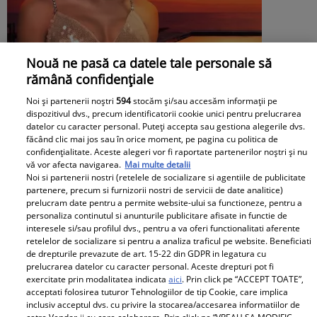
Nouă ne pasă ca datele tale personale să
rămână confidențiale
Noi și partenerii noștri
594
stocăm și/sau accesăm informații pe
dispozitivul dvs., precum identificatorii cookie unici pentru prelucrarea
datelor cu caracter personal. Puteți accepta sau gestiona alegerile dvs.
făcând clic mai jos sau în orice moment, pe pagina cu politica de
Când începe „Burlacii: Foc în paradis” la
confidențialitate. Aceste alegeri vor fi raportate partenerilor noștri și nu
Pro TV. Primele declarații ale Adelinei
vă vor afecta navigarea.
Mai multe detalii
Noi si partenerii nostri (retelele de socializare si agentiile de publicitate
Pestrițu înainte de marea premieră: „Au
partenere, precum si furnizorii nostri de servicii de date analitice)
prelucram date pentru a permite website-ului sa functioneze, pentru a
fost situații care m-au ținut cu sufletul
personaliza continutul si anunturile publicitare afisate in functie de
interesele si/sau profilul dvs., pentru a va oferi functionalitati aferente
la gură”
retelelor de socializare si pentru a analiza traficul pe website. Beneficiati
de drepturile prevazute de art. 15-22 din GDPR in legatura cu
prelucrarea datelor cu caracter personal. Aceste drepturi pot fi
exercitate prin modalitatea indicata
aici
. Prin click pe “ACCEPT TOATE”,
acceptati folosirea tuturor Tehnologiilor de tip Cookie, care implica
inclusiv acceptul dvs. cu privire la stocarea/accesarea informatiilor de