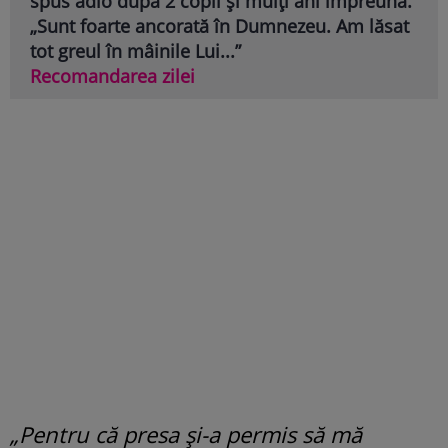
spus adio după 2 copii și mulți ani împreună.
„Sunt foarte ancorată în Dumnezeu. Am lăsat
tot greul în mâinile Lui...”
Recomandarea zilei
„Pentru că presa și-a permis să mă