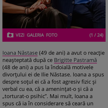
VEZI
GALERIA
FOTO
(1 / 24)
Ioana Năstase
(49 de ani) a avut o reacție
neașteptată după ce
Brigitte Pastramă
(48 de ani) a pus la îndoială motivele
divorțului ei de Ilie Năstase. Ioana a spus
despre soțul ei că a fost agresiv fizic și
verbal cu ea, că a amenințat-o și că a
„torturat-o psihic”. Mai mult, Ioana a
spus că ia în considerare să ceară un