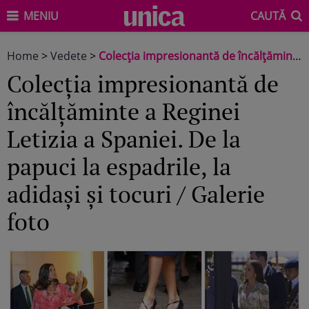
MENIU
CAUTĂ
Home
>
Vedete
>
Colecția impresionantă de încălțăminte a Reginei Letizia a Spaniei. De la papuci la espadrile, la adidași și tocuri / Galerie foto
Colecția impresionantă de
încălțăminte a Reginei
Letizia a Spaniei. De la
papuci la espadrile, la
adidași și tocuri / Galerie
foto