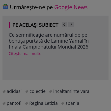
Urmărește-ne pe
Google News
PE ACELAȘI SUBIECT
Ce semnificație are numărul de pe
Sti
bentița purtată de Lamine Yamal în
202
finala Campionatului Mondial 2026
treb
abț
Citește mai multe
var
Cite
adidasi
colectie
incaltaminte vara
pantofi
Regina Letizia
spania