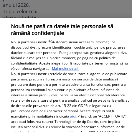
Nouă ne pasă ca datele tale personale să
Un vecin instruit poate salva o
rămână confidențiale
viață. Vezi despre ce e vorba
Noi și partenerii noștri
594
stocăm și/sau accesăm informații pe
dispozitivul dvs., precum identificatorii cookie unici pentru prelucrarea
datelor cu caracter personal. Puteți accepta sau gestiona alegerile dvs.
făcând clic mai jos sau în orice moment, pe pagina cu politica de
confidențialitate. Aceste alegeri vor fi raportate partenerilor noștri și nu
Libertatea.ro
vă vor afecta navigarea.
Mai multe detalii
Noi si partenerii nostri (retelele de socializare si agentiile de publicitate
partenere, precum si furnizorii nostri de servicii de date analitice)
Cât costă un litru de benzină și
prelucram date pentru a permite website-ului sa functioneze, pentru a
personaliza continutul si anunturile publicitare afisate in functie de
motorină, marți, 21 iulie 2026, în
interesele si/sau profilul dvs., pentru a va oferi functionalitati aferente
București, Iași, Cluj-Napoca,
retelelor de socializare si pentru a analiza traficul pe website. Beneficiati
Timișoara și Constanța
de drepturile prevazute de art. 15-22 din GDPR in legatura cu
prelucrarea datelor cu caracter personal. Aceste drepturi pot fi
exercitate prin modalitatea indicata
aici
. Prin click pe “ACCEPT TOATE”,
acceptati folosirea tuturor Tehnologiilor de tip Cookie, care implica
inclusiv acceptul dvs. cu privire la stocarea/accesarea informatiilor de