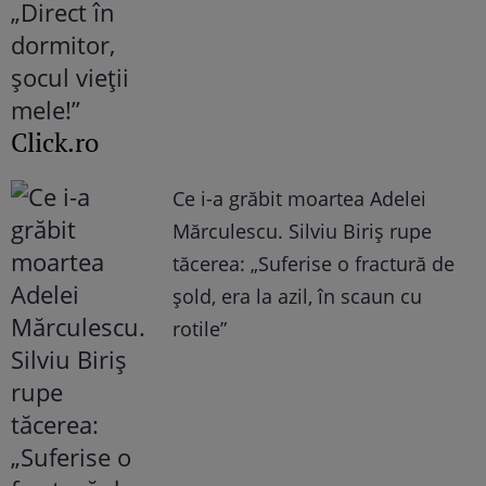
Click.ro
Ce i-a grăbit moartea Adelei
Mărculescu. Silviu Biriș rupe
tăcerea: „Suferise o fractură de
șold, era la azil, în scaun cu
rotile”