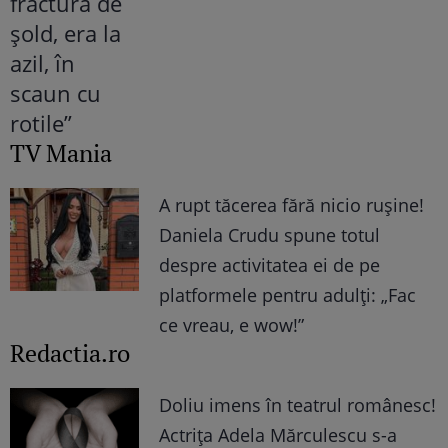
TV Mania
A rupt tăcerea fără nicio rușine!
Daniela Crudu spune totul
despre activitatea ei de pe
platformele pentru adulți: „Fac
ce vreau, e wow!”
Redactia.ro
Doliu imens în teatrul românesc!
Actrița Adela Mărculescu s-a