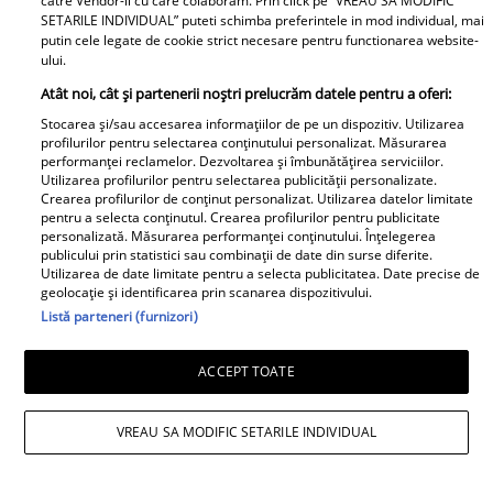
catre Vendor-ii cu care colaboram. Prin click pe “VREAU SA MODIFIC
SETARILE INDIVIDUAL” puteti schimba preferintele in mod individual, mai
putin cele legate de cookie strict necesare pentru functionarea website-
ului.
Avantaje
Atât noi, cât și partenerii noștri prelucrăm datele pentru a oferi:
Ea - 52, el - 29, atât aveau când s-
Stocarea și/sau accesarea informațiilor de pe un dispozitiv. Utilizarea
profilurilor pentru selectarea conținutului personalizat. Măsurarea
au îndrăgostit, dar iubirea nu a
performanței reclamelor. Dezvoltarea și îmbunătățirea serviciilor.
rezistat. La 6 luni de la
Utilizarea profilurilor pentru selectarea publicității personalizate.
Crearea profilurilor de conținut personalizat. Utilizarea datelor limitate
despărțirea de Octavian Ene, uite
pentru a selecta conținutul. Crearea profilurilor pentru publicitate
cum a răspuns Daniela Nane la
personalizată. Măsurarea performanței conținutului. Înțelegerea
o întrebare incomodă! ȘAH MAT!
publicului prin statistici sau combinații de date din surse diferite.
Utilizarea de date limitate pentru a selecta publicitatea. Date precise de
geolocație și identificarea prin scanarea dispozitivului.
Listă parteneri (furnizori)
ACCEPT TOATE
VREAU SA MODIFIC SETARILE INDIVIDUAL
Cabral rupe tăcerea după
divorțul de Andreea Ibacka. „Nu