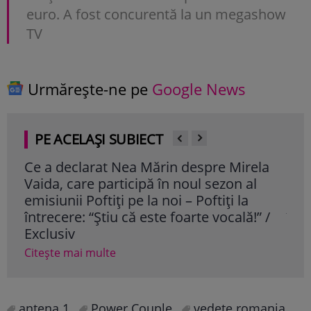
euro. A fost concurentă la un megashow
TV
Urmărește-ne pe
Google News
PE ACELAȘI SUBIECT
la
Dragoș Bucur, dezvăluiri despre viața de
Cum
familie și colaborarea cu Tudor Chirilă în
vâr
serialul „Trafic”: „Avem multe diferențe
dor
 /
în abordarea vieții” / Exclusiv
Cite
Citește mai multe
antena 1
Power Couple
vedete romania