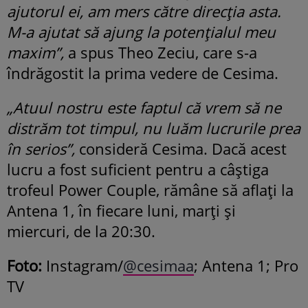
ajutorul ei, am mers către direcția asta.
M-a ajutat să ajung la potențialul meu
maxim”,
a spus Theo Zeciu, care s-a
îndrăgostit la prima vedere de Cesima.
„Atuul nostru este faptul că vrem să ne
distrăm tot timpul, nu luăm lucrurile prea
în serios”,
consideră Cesima. Dacă acest
lucru a fost suficient pentru a câștiga
trofeul Power Couple, rămâne să aflați la
Antena 1, în fiecare luni, marți și
miercuri, de la 20:30.
Foto:
Instagram/
@cesimaa
; Antena 1; Pro
TV