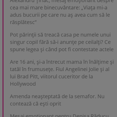
Alexandru Țiriac, mesaj emoționant despre
cea mai mare binecuvântare: „Viața mi-a
adus bucurii pe care nu aș avea cum să le
răsplătesc”
Pot părinții să treacă casa pe numele unui
singur copil fără să-i anunțe pe ceilalți? Ce
spune legea și când pot fi contestate actele
Are 16 ani, și-a întrecut mama în înălțime și
tatăl în frumusețe. Fiul Angelinei Jolie și al
lui Brad Pitt, viitorul cuceritor de la
Hollywood
Amenda neașteptată de la semafor. Nu
contează că ești oprit
Mesaj emoționant pentru Denisa Răducu,