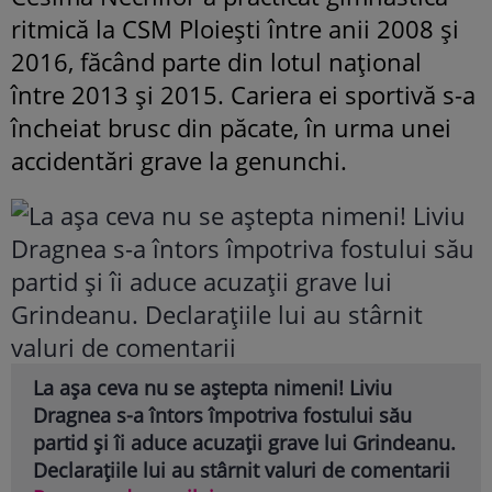
ritmică la CSM Ploiești între anii 2008 și
2016, făcând parte din lotul național
între 2013 și 2015. Cariera ei sportivă s-a
încheiat brusc din păcate, în urma unei
accidentări grave la genunchi.
La așa ceva nu se aștepta nimeni! Liviu
Dragnea s-a întors împotriva fostului său
partid și îi aduce acuzații grave lui Grindeanu.
Declarațiile lui au stârnit valuri de comentarii