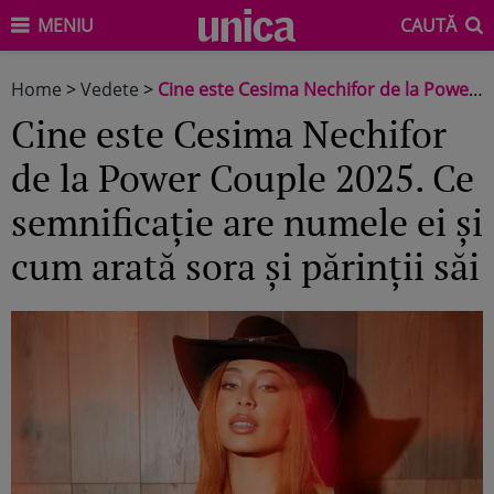
MENIU
CAUTĂ
Home
>
Vedete
>
Cine este Cesima Nechifor de la Power Couple 2025. Ce semnificație are numele ei și cum arată sora și părinții săi
Cine este Cesima Nechifor
de la Power Couple 2025. Ce
semnificație are numele ei și
cum arată sora și părinții săi