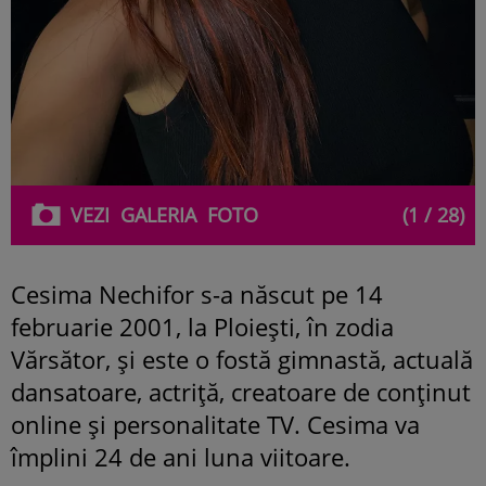
VEZI
GALERIA
FOTO
(1 / 28)
Cesima Nechifor s-a născut pe 14
februarie 2001, la Ploiești, în zodia
Vărsător, și este o fostă gimnastă, actuală
dansatoare, actriță, creatoare de conținut
online și personalitate TV. Cesima va
împlini 24 de ani luna viitoare.