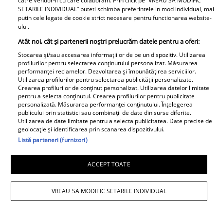
catre Vendor-ii cu care colaboram. Prin click pe “VREAU SA MODIFIC
SETARILE INDIVIDUAL” puteti schimba preferintele in mod individual, mai
putin cele legate de cookie strict necesare pentru functionarea website-
ului.
Atât noi, cât și partenerii noștri prelucrăm datele pentru a oferi:
Stocarea și/sau accesarea informațiilor de pe un dispozitiv. Utilizarea
profilurilor pentru selectarea conținutului personalizat. Măsurarea
performanței reclamelor. Dezvoltarea și îmbunătățirea serviciilor.
Irinel Columbeanu, răsfățat la azilul din
Utilizarea profilurilor pentru selectarea publicității personalizate.
Crearea profilurilor de conținut personalizat. Utilizarea datelor limitate
Ghermănești. Ce primește fostul
pentru a selecta conținutul. Crearea profilurilor pentru publicitate
personalizată. Măsurarea performanței conținutului. Înțelegerea
milionar de la directorul căminului:
publicului prin statistici sau combinații de date din surse diferite.
Utilizarea de date limitate pentru a selecta publicitatea. Date precise de
„Văd cât de mult se bucură”
geolocație și identificarea prin scanarea dispozitivului.
Listă parteneri (furnizori)
Proiecte speciale
ACCEPT TOATE
Peste 100 de pensionari români
au dispărut în fiecare zi, în
VREAU SA MODIFIC SETARILE INDIVIDUAL
primele 6 luni ale anului 2026.
Topul celor mai afectate județe