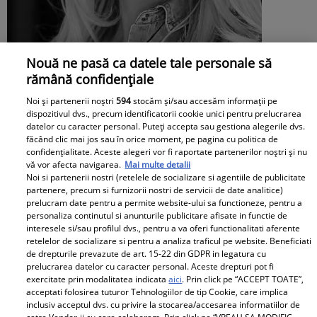
Nouă ne pasă ca datele tale personale să
Mesaj emoționant pentru Denisa
rămână confidențiale
Răducu, la 9 ani de la moartea artistei:
Noi și partenerii noștri
594
stocăm și/sau accesăm informații pe
dispozitivul dvs., precum identificatorii cookie unici pentru prelucrarea
„Vocea Denisei s-a stins, dar ecoul ei
datelor cu caracter personal. Puteți accepta sau gestiona alegerile dvs.
făcând clic mai jos sau în orice moment, pe pagina cu politica de
continuă să răsune”
confidențialitate. Aceste alegeri vor fi raportate partenerilor noștri și nu
vă vor afecta navigarea.
Mai multe detalii
Noi si partenerii nostri (retelele de socializare si agentiile de publicitate
partenere, precum si furnizorii nostri de servicii de date analitice)
prelucram date pentru a permite website-ului sa functioneze, pentru a
personaliza continutul si anunturile publicitare afisate in functie de
interesele si/sau profilul dvs., pentru a va oferi functionalitati aferente
retelelor de socializare si pentru a analiza traficul pe website. Beneficiati
de drepturile prevazute de art. 15-22 din GDPR in legatura cu
prelucrarea datelor cu caracter personal. Aceste drepturi pot fi
exercitate prin modalitatea indicata
aici
. Prin click pe “ACCEPT TOATE”,
acceptati folosirea tuturor Tehnologiilor de tip Cookie, care implica
inclusiv acceptul dvs. cu privire la stocarea/accesarea informatiilor de