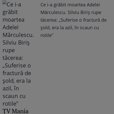
Ce i-a grăbit moartea Adelei
Mărculescu. Silviu Biriș rupe
tăcerea: „Suferise o fractură de
șold, era la azil, în scaun cu
rotile”
TV Mania