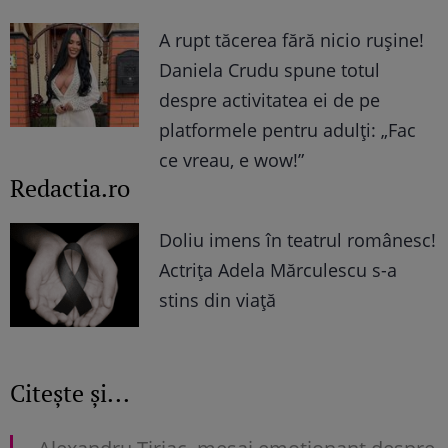
A rupt tăcerea fără nicio rușine!
Daniela Crudu spune totul
despre activitatea ei de pe
platformele pentru adulți: „Fac
ce vreau, e wow!”
Redactia.ro
Doliu imens în teatrul românesc!
Actrița Adela Mărculescu s-a
stins din viață
Citește și...