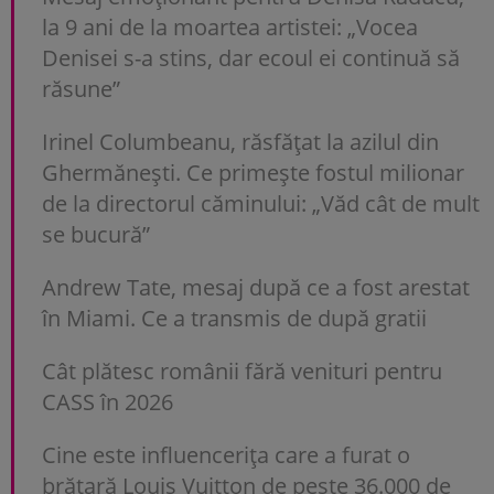
la 9 ani de la moartea artistei: „Vocea
Denisei s-a stins, dar ecoul ei continuă să
răsune”
Irinel Columbeanu, răsfățat la azilul din
Ghermănești. Ce primește fostul milionar
de la directorul căminului: „Văd cât de mult
se bucură”
Andrew Tate, mesaj după ce a fost arestat
în Miami. Ce a transmis de după gratii
Cât plătesc românii fără venituri pentru
CASS în 2026
Cine este influencerița care a furat o
brățară Louis Vuitton de peste 36.000 de