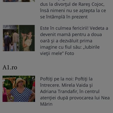
dus la divorțul de Rareș Cojoc,
însă nimeni nu se aștepta la ce
se întâmplă în prezent
Este în culmea fericirii! Vedeta a
devenit mamă pentru a doua
oară și a dezvăluit prima
imagine cu fiul său: „Iubirile
vieții mele” Foto
A1.ro
Poftiți pe la noi: Poftiți la
întrecere. Mirela Vaida și
Adriana Trandafir, în centrul
atenției după provocarea lui Nea
Mărin