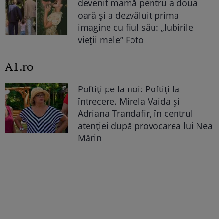
devenit mamă pentru a doua
oară și a dezvăluit prima
imagine cu fiul său: „Iubirile
vieții mele” Foto
A1.ro
Poftiți pe la noi: Poftiți la
întrecere. Mirela Vaida și
Adriana Trandafir, în centrul
atenției după provocarea lui Nea
Mărin