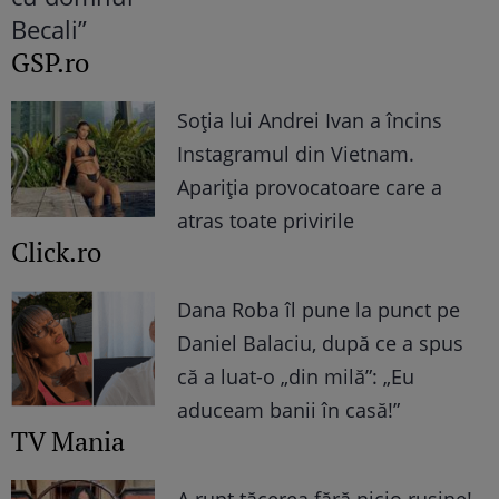
GSP.ro
Soția lui Andrei Ivan a încins
Instagramul din Vietnam.
Apariția provocatoare care a
atras toate privirile
Click.ro
Dana Roba îl pune la punct pe
Daniel Balaciu, după ce a spus
că a luat-o „din milă”: „Eu
aduceam banii în casă!”
TV Mania