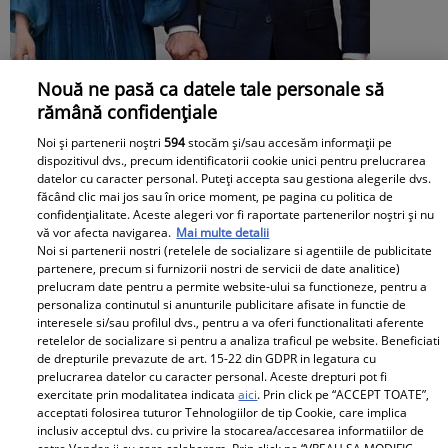
Nouă ne pasă ca datele tale personale să
Mirabela Grădinaru, ținută rafinată la
rămână confidențiale
întâlnirea cu Președinta Republicii
Noi și partenerii noștri
594
stocăm și/sau accesăm informații pe
dispozitivul dvs., precum identificatorii cookie unici pentru prelucrarea
India. Apariția memorabilă a Primei
datelor cu caracter personal. Puteți accepta sau gestiona alegerile dvs.
făcând clic mai jos sau în orice moment, pe pagina cu politica de
Doamne a României
confidențialitate. Aceste alegeri vor fi raportate partenerilor noștri și nu
vă vor afecta navigarea.
Mai multe detalii
Noi si partenerii nostri (retelele de socializare si agentiile de publicitate
partenere, precum si furnizorii nostri de servicii de date analitice)
prelucram date pentru a permite website-ului sa functioneze, pentru a
personaliza continutul si anunturile publicitare afisate in functie de
interesele si/sau profilul dvs., pentru a va oferi functionalitati aferente
retelelor de socializare si pentru a analiza traficul pe website. Beneficiati
de drepturile prevazute de art. 15-22 din GDPR in legatura cu
prelucrarea datelor cu caracter personal. Aceste drepturi pot fi
exercitate prin modalitatea indicata
aici
. Prin click pe “ACCEPT TOATE”,
acceptati folosirea tuturor Tehnologiilor de tip Cookie, care implica
inclusiv acceptul dvs. cu privire la stocarea/accesarea informatiilor de