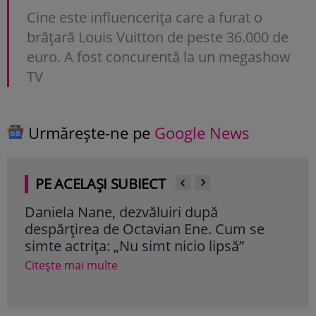
Cine este influencerița care a furat o
brățară Louis Vuitton de peste 36.000 de
euro. A fost concurentă la un megashow
TV
Urmărește-ne pe
Google News
PE ACELAȘI SUBIECT
Daniela Nane, dezvăluiri după
Mag
despărțirea de Octavian Ene. Cum se
pe f
simte actrița: „Nu simt nicio lipsă”
Nea
văz
Citește mai multe
Cite