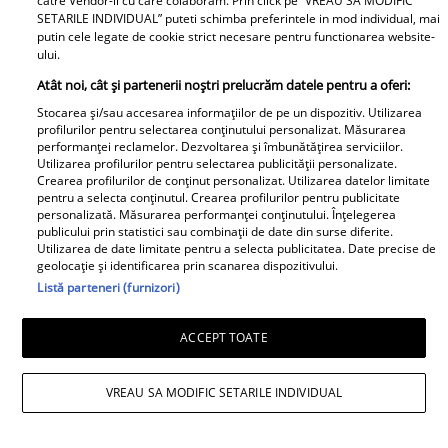
catre Vendor-ii cu care colaboram. Prin click pe “VREAU SA MODIFIC
SETARILE INDIVIDUAL” puteti schimba preferintele in mod individual, mai
putin cele legate de cookie strict necesare pentru functionarea website-
ului.
Atât noi, cât și partenerii noștri prelucrăm datele pentru a oferi:
Stocarea și/sau accesarea informațiilor de pe un dispozitiv. Utilizarea
profilurilor pentru selectarea conținutului personalizat. Măsurarea
performanței reclamelor. Dezvoltarea și îmbunătățirea serviciilor.
Utilizarea profilurilor pentru selectarea publicității personalizate.
Ce pensie alimentară plătește Victor
Crearea profilurilor de conținut personalizat. Utilizarea datelor limitate
pentru a selecta conținutul. Crearea profilurilor pentru publicitate
Slav pentru Sofia, fiica lui și a Biancăi
personalizată. Măsurarea performanței conținutului. Înțelegerea
publicului prin statistici sau combinații de date din surse diferite.
Drăgușanu: „Eu nu știu ce salariu are el,
Utilizarea de date limitate pentru a selecta publicitatea. Date precise de
geolocație și identificarea prin scanarea dispozitivului.
dar cred că ar putea să facă mai mult
Listă parteneri (furnizori)
pentru copilul lui”
ACCEPT TOATE
VREAU SA MODIFIC SETARILE INDIVIDUAL