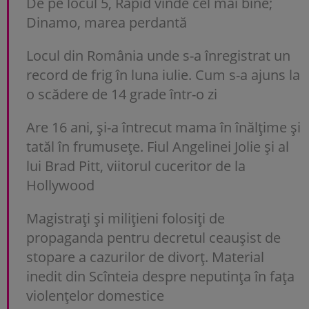
De pe locul 5, Rapid vinde cel mai bine;
Dinamo, marea perdantă
Locul din România unde s-a înregistrat un
record de frig în luna iulie. Cum s-a ajuns la
o scădere de 14 grade într-o zi
Are 16 ani, și-a întrecut mama în înălțime și
tatăl în frumusețe. Fiul Angelinei Jolie și al
lui Brad Pitt, viitorul cuceritor de la
Hollywood
Magistrați și milițieni folosiți de
propaganda pentru decretul ceaușist de
stopare a cazurilor de divorț. Material
inedit din Scînteia despre neputința în fața
violențelor domestice