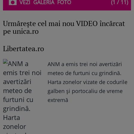
VEZI
GALERIA
FOTO
(1 / 11)
Urmăreşte cel mai nou VIDEO încărcat
pe unica.ro
Libertatea.ro
ANM a emis trei noi avertizări
meteo de furtuni cu grindină.
Harta zonelor vizate de codurile
galben și portocaliu de vreme
extremă