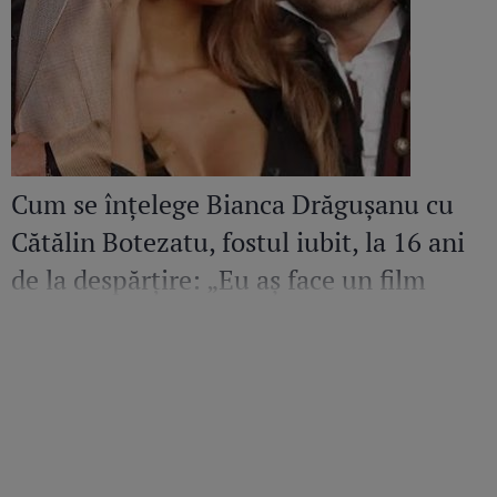
Cum se înțelege Bianca Drăgușanu cu
Cătălin Botezatu, fostul iubit, la 16 ani
de la despărțire: „Eu aș face un film
despre el. Sunt mândră și fericită să
cunosc un om de calitatea aceasta”