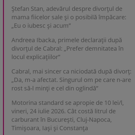
Ștefan Stan, adevărul despre divorțul de
mama fiicelor sale și o posibilă împăcare:
„Eu o iubesc și acum”
Andreea Ibacka, primele declarații după
divorțul de Cabral: „Prefer demnitatea în
locul explicațiilor”
Cabral, mai sincer ca niciodată după divorț:
„Da, m-a afectat. Singurul om pe care n-are
rost să-l minți e cel din oglindă”
Motorina standard se apropie de 10 lei/l,
vineri, 24 iulie 2026. Cât costă litrul de
carburant în București, Cluj-Napoca,
Timișoara, Iași și Constanța