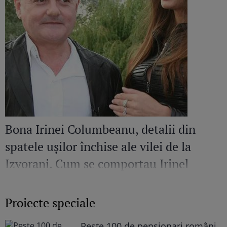
Bona Irinei Columbeanu, detalii din
spatele ușilor închise ale vilei de la
Izvorani. Cum se comportau Irinel
Columbeanu și Monica Gabor când nu
erau în public
Proiecte speciale
Peste 100 de pensionari români