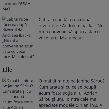
Cabral rupe tăcerea după
divorțul de Andreea Ibacka. „Nu
mi-a convenit să spun asta cu
voce tare. M-a afectat”
Elle
O mai ții minte pe Janine Sârbu?
Cum arată și cu ce se ocupă
acum fosta soție a lui Adrian
Sârbu și unul dintre cele mai
apreciate modele din anii 90. A