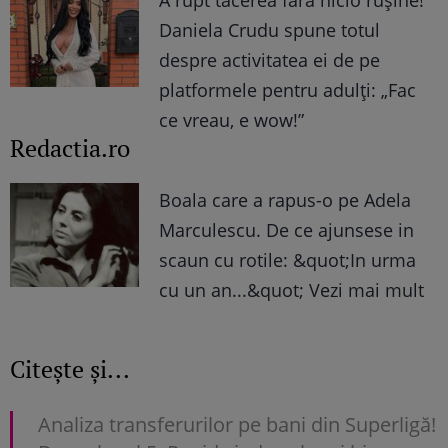
A rupt tăcerea fără nicio rușine!
Daniela Crudu spune totul
despre activitatea ei de pe
platformele pentru adulți: „Fac
ce vreau, e wow!”
Redactia.ro
Boala care a rapus-o pe Adela
Marculescu. De ce ajunsese in
scaun cu rotile: &quot;In urma
cu un an...&quot; Vezi mai mult
Citește și...
Analiza transferurilor pe bani din Superligă!