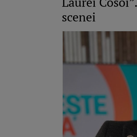
Laurei Cosoi”.
scenei