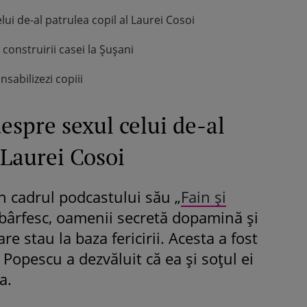
ui de-al patrulea copil al Laurei Cosoi
onstruirii casei la Șușani
sabilizezi copiii
espre sexul celui de-al
 Laurei Cosoi
n cadrul podcastului său „
Fain și
 bârfesc, oamenii secretă dopamină și
re stau la baza fericirii. Acesta a fost
Popescu a dezvăluit că ea și soțul ei
a.