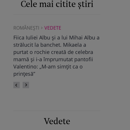
Cele mai citite știri
ROMÂNEŞTI
VEDETE
ROMÂNEŞTI
Albu a
Maya Castellano, show cu trupa de
Ce a găsit D
dans. Cum și-a surprins Antonia
Pop, viitoare
bra
fiica: „Atât de mândră”
vechile relaț
fii
fie calmă” /
Vedete