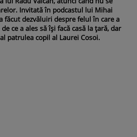
i a lui Radu Vâlcan, atunci când nu se
arelor. Invitată în podcastul lui Mihai
a făcut dezvăluiri despre felul în care a
, de ce a ales să își facă casă la țară, dar
ROMÂNEŞTI
VEDETE
al patrulea copil al Laurei Cosoi.
Fiica Iuliei Albu și a lui Mihai 
strălucit la banchet. Mikaela a
purtat o rochie creată de cele
mamă și i-a împrumutat panto
Valentino: „M-am simțit ca o
prințesă”