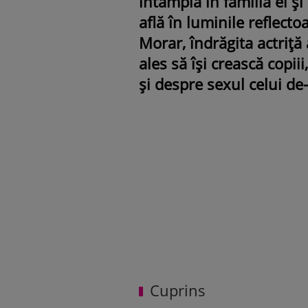
întâmplă în familia ei ș
află în luminile reflecto
Morar, îndrăgita actriță 
ales să își crească copiii
și despre sexul celui de-
Cuprins