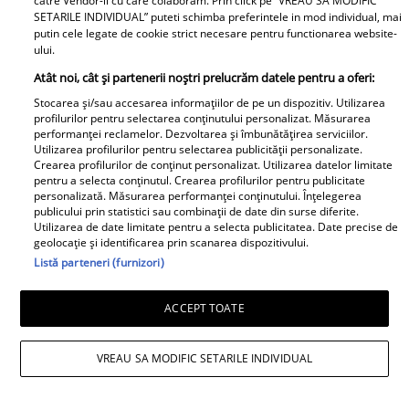
catre Vendor-ii cu care colaboram. Prin click pe “VREAU SA MODIFIC
AMĂNUNT ce i-a lăsat
SETARILE INDIVIDUAL” puteti schimba preferintele in mod individual, mai
putin cele legate de cookie strict necesare pentru functionarea website-
pe mulți fără replică:
ului.
"M-am lămurit"
Atât noi, cât și partenerii noștri prelucrăm datele pentru a oferi:
Boala care a rapus-o pe
Primele cuvinte ale
Stocarea și/sau accesarea informațiilor de pe un dispozitiv. Utilizarea
Adela Marculescu. De
mamei lui Rares Cojoc
profilurilor pentru selectarea conținutului personalizat. Măsurarea
ce ajunsese in scaun cu
dupa divortul de
performanței reclamelor. Dezvoltarea și îmbunătățirea serviciilor.
Utilizarea profilurilor pentru selectarea publicității personalizate.
rotile: &quot;In urma cu
Andreea Popescu. Ce i-a
Crearea profilurilor de conținut personalizat. Utilizarea datelor limitate
un an...&quot; Vezi mai
comentat public fostei
pentru a selecta conținutul. Crearea profilurilor pentru publicitate
personalizată. Măsurarea performanței conținutului. Înțelegerea
mult
nurori
publicului prin statistici sau combinații de date din surse diferite.
Utilizarea de date limitate pentru a selecta publicitatea. Date precise de
geolocație și identificarea prin scanarea dispozitivului.
Listă parteneri (furnizori)
Surpriză în showbiz-ul
românesc! Valentin
Doliu în familia lui Miraj
ACCEPT TOATE
Sanfira și Codruța Filip,
Tzunami! Fiica artistului
împreună ....
și-a luat rămas-bun
printr-un mesaj dureros
VREAU SA MODIFIC SETARILE INDIVIDUAL
Retete