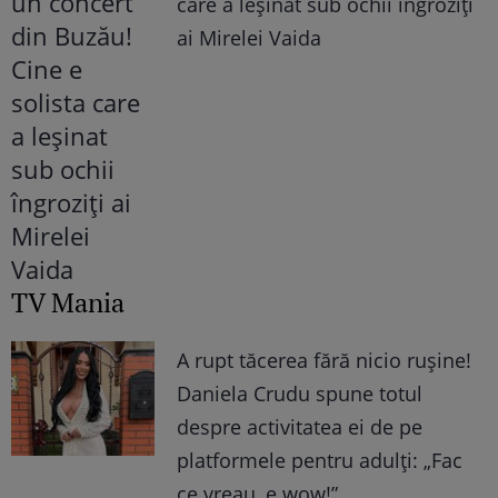
care a leșinat sub ochii îngroziți
ai Mirelei Vaida
TV Mania
A rupt tăcerea fără nicio rușine!
Daniela Crudu spune totul
despre activitatea ei de pe
platformele pentru adulți: „Fac
ce vreau, e wow!”