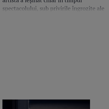
artistă a leșinat chiar în timpul
spectacolului, sub privirile îngrozite ale
Mirelei Vaida