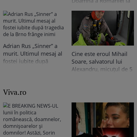
Doamnă a României la
Izvorani. Ce nu s-a văzut
întâlnirea cu președinta
niciodată la TV: ”Eu am
Indiei la București.
cunoscut o altă latură a
Niciodată nu a fost atât
relației lor. În casă era o
de îndrăzneață!
atmosferă..."
Imaginile momentului
Adrian Rus „Sinner” a
murit. Ultimul mesaj al
Cine este eroul Mihail
fostei iubite după
Soare, salvatorul lui
tragedia de la Brno
Alexandru, micuțul de 5
frânge inimi
ani dispărut 3 zile în
pădure. Ce spune
Viva.ro
despre copiii lui