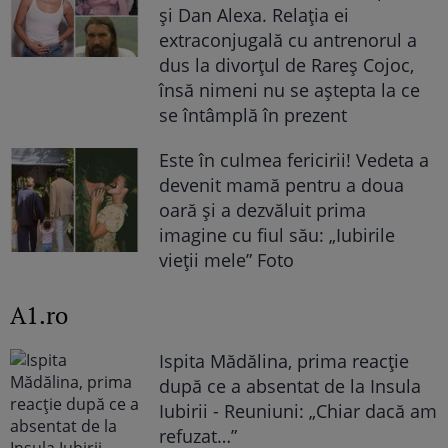
și Dan Alexa. Relația ei
extraconjugală cu antrenorul a
dus la divorțul de Rareș Cojoc,
însă nimeni nu se aștepta la ce
se întâmplă în prezent
Este în culmea fericirii! Vedeta a
devenit mamă pentru a doua
oară și a dezvăluit prima
imagine cu fiul său: „Iubirile
vieții mele” Foto
A1.ro
Ispita Mădălina, prima reacție
după ce a absentat de la Insula
Iubirii - Reuniuni: „Chiar dacă am
refuzat…”