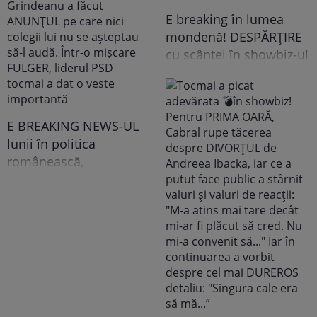
E breaking în lumea
mondenă! DESPĂRȚIRE
cu scântei în showbiz-ul
românesc! Îndrăgita
noastră vedetă a
recunoscut TOT, dar
tooot: „Mă abțin să nu-i
E BREAKING NEWS-UL
scriu. Am făcut
lunii în politica
scandal!” Ce s-a
românească,
întâmplat e...
doamnelor,
domnișoarelor și
domnilor! Astăzi, Sorin
Grindeanu a făcut
ANUNȚUL pe care nici
colegii lui nu se
așteptau să-l audă. Într-
o mișcare FULGER,