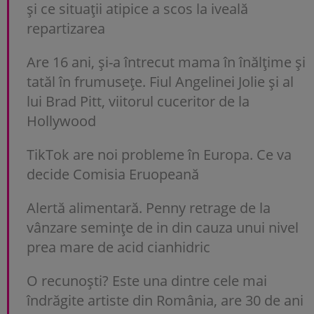
și ce situații atipice a scos la iveală
repartizarea
Are 16 ani, și-a întrecut mama în înălțime și
tatăl în frumusețe. Fiul Angelinei Jolie și al
lui Brad Pitt, viitorul cuceritor de la
Hollywood
TikTok are noi probleme în Europa. Ce va
decide Comisia Eruopeană
Alertă alimentară. Penny retrage de la
vânzare semințe de in din cauza unui nivel
prea mare de acid cianhidric
O recunoști? Este una dintre cele mai
îndrăgite artiste din România, are 30 de ani