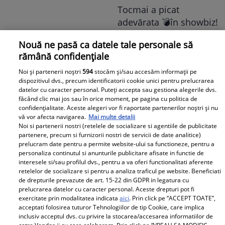
liderul PSD tocmai a dat
Tocmai a picat
o veste importantă
adevărata 💣în showbiz!
Pentru PRIMA OARĂ,
Nouă ne pasă ca datele tale personale să
Cabral rupe tăcerea
rămână confidențiale
despre DIVORȚUL de
Andreea Ibacka, iar ce a
Noi și partenerii noștri
594
stocăm și/sau accesăm informații pe
dispozitivul dvs., precum identificatorii cookie unici pentru prelucrarea
putut face public a
datelor cu caracter personal. Puteți accepta sau gestiona alegerile dvs.
stârnit valuri și valuri de
făcând clic mai jos sau în orice moment, pe pagina cu politica de
confidențialitate. Aceste alegeri vor fi raportate partenerilor noștri și nu
reacții: "M-a atins mai
vă vor afecta navigarea.
Mai multe detalii
"Nici acum nu îi știu
tare decât mi-ar fi
Noi si partenerii nostri (retelele de socializare si agentiile de publicitate
bine. Nu îi știu familia".
plăcut să cred. Nu mi-a
partenere, precum si furnizorii nostri de servicii de date analitice)
prelucram date pentru a permite website-ului sa functioneze, pentru a
A tăcut luni întregi, dar
convenit să..." Iar în
personaliza continutul si anunturile publicitare afisate in functie de
acum Gina Matache a
continuarea a vorbit
interesele si/sau profilul dvs., pentru a va oferi functionalitati aferente
spus adevărul despre
despre cel mai
retelelor de socializare si pentru a analiza traficul pe website. Beneficiati
de drepturile prevazute de art. 15-22 din GDPR in legatura cu
Redactia.ro
relația cu GINERELE EI,
DUREROS detaliu:
prelucrarea datelor cu caracter personal. Aceste drepturi pot fi
Radu Siffredi. Nimeni
"Singura cale era să
exercitate prin modalitatea indicata
aici
. Prin click pe “ACCEPT TOATE”,
acceptati folosirea tuturor Tehnologiilor de tip Cookie, care implica
nu se aștepta să scoată
mă...”
inclusiv acceptul dvs. cu privire la stocarea/accesarea informatiilor de
la iveală și ACEST