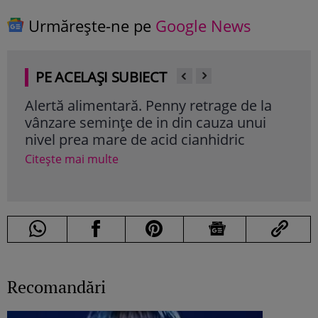
Urmărește-ne pe
Google News
PE ACELAȘI SUBIECT
Alertă alimentară. Penny retrage de la
O ce
vânzare semințe de in din cauza unui
fos
nivel prea mare de acid cianhidric
anc
Citește mai multe
Cite
Recomandări