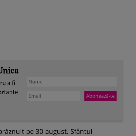
Unica
u a fi
ortante
prăznuit pe 30 august. Sfântul