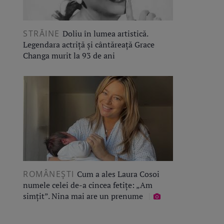
STRĂINE
Doliu în lumea artistică.
Legendara actriță și cântăreață Grace
Changa murit la 93 de ani
ROMÂNEŞTI
Cum a ales Laura Cosoi
numele celei de-a cincea fetițe: „Am
simțit”. Nina mai are un prenume