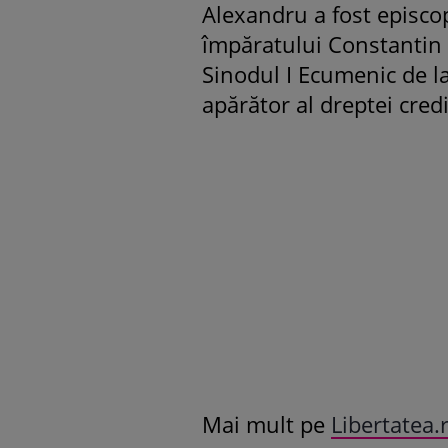
Alexandru a fost episco
împăratului Constantin c
Sinodul I Ecumenic de l
apărător al dreptei cred
Mai mult pe
Libertatea.