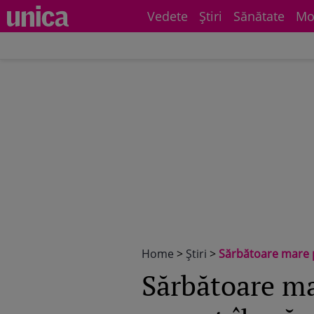
Vedete
Știri
Sănătate
Mo
Home
>
Știri
>
Sărbătoare mare p
Sărbătoare ma