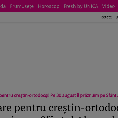
dă
Frumuseţe
Horoscop
Fresh by UNICA
Video
Retete
B
entru creștin-ortodocși! Pe 30 august îl prăznuim pe Sfânt
re pentru creștin-ortodoc