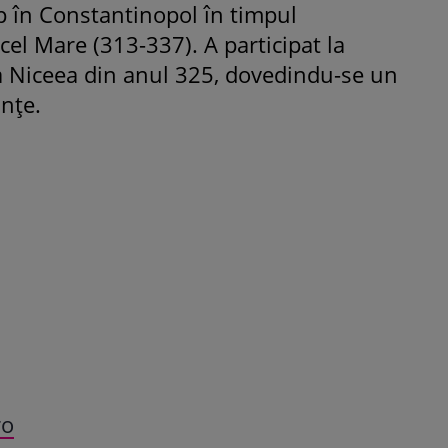
p în Constantinopol în timpul
el Mare (313-337). A participat la
a Niceea din anul 325, dovedindu-se un
inţe.
ROMÂNEŞTI
VEDETE
Fiica Iuliei Albu și a lui Mihai 
strălucit la banchet. Mikaela a
purtat o rochie creată de cele
mamă și i-a împrumutat panto
Valentino: „M-am simțit ca o
prințesă”
ro