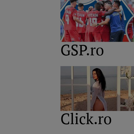
GSP.ro
Click.ro