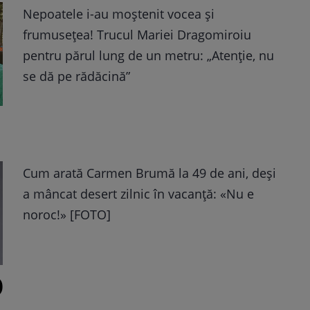
Nepoatele i-au moștenit vocea și
frumusețea! Trucul Mariei Dragomiroiu
pentru părul lung de un metru: „Atenție, nu
se dă pe rădăcină”
Cum arată Carmen Brumă la 49 de ani, deși
a mâncat desert zilnic în vacanță: «Nu e
noroc!» [FOTO]
o