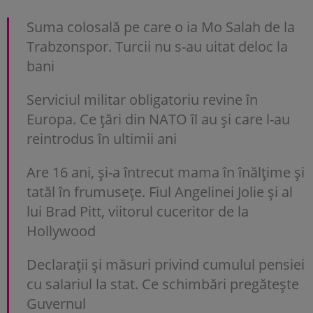
Suma colosală pe care o ia Mo Salah de la
Trabzonspor. Turcii nu s-au uitat deloc la
bani
Serviciul militar obligatoriu revine în
Europa. Ce țări din NATO îl au și care l-au
reintrodus în ultimii ani
Are 16 ani, și-a întrecut mama în înălțime și
tatăl în frumusețe. Fiul Angelinei Jolie și al
lui Brad Pitt, viitorul cuceritor de la
Hollywood
Declarații și măsuri privind cumulul pensiei
cu salariul la stat. Ce schimbări pregătește
Guvernul