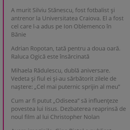
A murit Silviu Stănescu, fost fotbalist și
antrenor la Universitatea Craiova. El a fost
cel care l-a adus pe Ion Oblemenco în
Bănie
Adrian Ropotan, tată pentru a doua oară.
Raluca Ogică este însărcinată
Mihaela Rădulescu, dublă aniversare.
Vedeta și fiul ei și-au sărbătorit zilele de
naștere: „Cel mai puternic sprijin al meu”
Cum ar fi putut „Odiseea” să influențeze
povestea lui Iisus. Dezbaterea reaprinsă de
noul film al lui Christopher Nolan