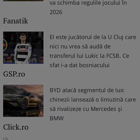
va schimba regulile jocului în
2026
Fanatik
El este jucătorul de la U Cluj care
nici nu vrea să audă de
transferul lui Lukic la FCSB. Ce
sfat i-a dat bosniacului
GSP.ro
BYD atacă segmentul de lux:
chinezii lansează o limuzină care
să rivalizeze cu Mercedes și
BMW
Click.ro