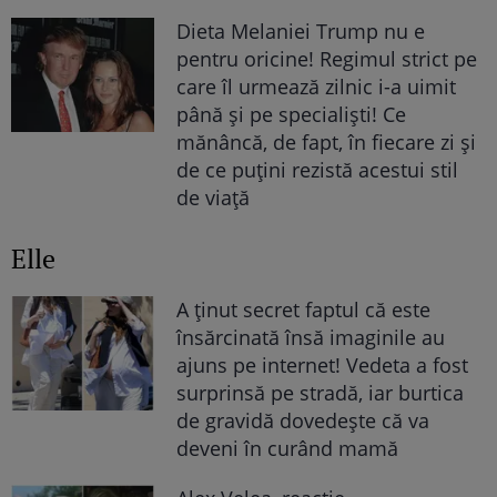
Dieta Melaniei Trump nu e
pentru oricine! Regimul strict pe
care îl urmează zilnic i-a uimit
până și pe specialiști! Ce
mănâncă, de fapt, în fiecare zi și
de ce puțini rezistă acestui stil
de viață
Elle
A ținut secret faptul că este
însărcinată însă imaginile au
ajuns pe internet! Vedeta a fost
surprinsă pe stradă, iar burtica
de gravidă dovedește că va
deveni în curând mamă