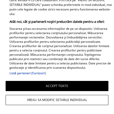
catre Vendor-ii cu care colaboram. Prin click pe “VREAU SA MODIFIC
SETARILE INDIVIDUAL” puteti schimba preferintele in mod individual, mai
viața&quot;
Sârbu. A fost coleg de
putin cele legate de cookie strict necesare pentru functionarea website-
Doctorul Zilei
liceu cu prima soție
ului.
Atât noi, cât și partenerii noștri prelucrăm datele pentru a oferi:
Stocarea și/sau accesarea informațiilor de pe un dispozitiv. Utilizarea
profilurilor pentru selectarea conținutului personalizat. Măsurarea
performanței reclamelor. Dezvoltarea și îmbunătățirea serviciilor.
Utilizarea profilurilor pentru selectarea publicității personalizate.
Crearea profilurilor de conținut personalizat. Utilizarea datelor limitate
pentru a selecta conținutul. Crearea profilurilor pentru publicitate
personalizată. Măsurarea performanței conținutului. Înțelegerea
Vedere încețoșată din
Sporurile care îți pot
publicului prin statistici sau combinații de date din surse diferite.
cauza glicemiei. Cum îți
aduce bani în plus la
Utilizarea de date limitate pentru a selecta publicitatea. Date precise de
geolocație și identificarea prin scanarea dispozitivului.
dai seama că diabetul
pensie, chiar dacă nu
Listă parteneri (furnizori)
îți afectează ochii
au fost valorificate
inițial
ACCEPT TOATE
VREAU SA MODIFIC SETARILE INDIVIDUAL
Alimentul banal pe care
ACESTE trei zodii scapă,