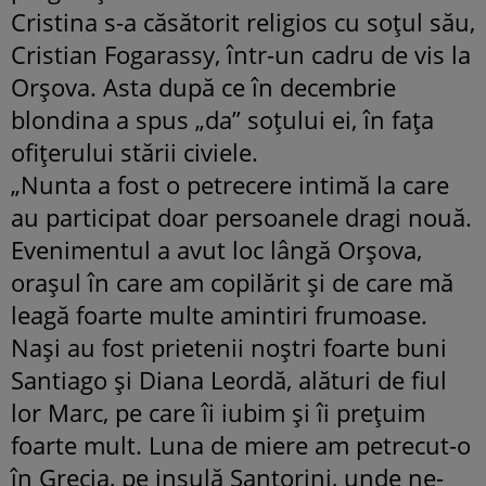
Cristina s-a căsătorit religios cu soțul său,
Cristian Fogarassy, într-un cadru de vis la
Orșova. Asta după ce în decembrie
blondina a spus „da” soţului ei, în faţa
ofiţerului stării civiele.
„Nunta a fost o petrecere intimă la care
au participat doar persoanele dragi nouă.
Evenimentul a avut loc lângă Orșova,
orașul în care am copilărit și de care mă
leagă foarte multe amintiri frumoase.
Nași au fost prietenii noștri foarte buni
Santiago și Diana Leordă, alături de fiul
lor Marc, pe care îi iubim și îi prețuim
foarte mult. Luna de miere am petrecut-o
în Grecia, pe insulă Santorini, unde ne-