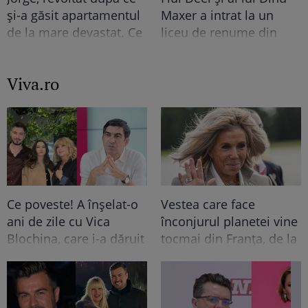
și-a găsit apartamentul
Maxer a intrat la un
de la mare devastat. Ce
liceu de renume din
au lăsat în urmă turiștii
București. Andreas,
este strigător la Cer
admis fără meditații, cu
Viva.ro
note maxime
Ce poveste! A înșelat-o
Vestea care face
ani de zile cu Vica
înconjurul planetei vine
Blochina, care i-a dăruit
tocmai din Franța, de la
și un copil, dar ce-a
nivel înalt, doamnelor și
putut să spună acum
domnilor. Era un
Victor Pițurcă despre
moment de liniște în
soția lui, Maria, i-a lăsat
presa de scandal de la