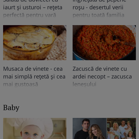
iaurt și usturoi – rețeta
roșu - desertul verii
perfectă pentru vară
pentru toată familia
Musaca de vinete - cea
Zacuscă de vinete cu
mai simplă rețetă și cea
ardei necopt – zacusca
mai gustoasă
leneșului
Baby