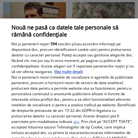
Nouă ne pasă ca datele tale personale să
rămână confidențiale
Noi și partenerii noștri
594
stocăm și/sau accesăm informații pe
Cine au fost părinții lui
Clipe extrem de grele
dispozitivul dvs., precum identificatorii cookie unici pentru prelucrarea
Nicușor Dan. Cu mama
pentru Angela Similea.
datelor cu caracter personal. Puteți accepta sau gestiona alegerile dvs.
contabilă și tatăl
A rămas fără una dintre
făcând clic mai jos sau în orice moment, pe pagina cu politica de
confidențialitate. Aceste alegeri vor fi raportate partenerilor noștri și nu
muncitor, primarul
cele mai dragi persoane
vă vor afecta navigarea.
Mai multe detalii
capitalei a dus o viață
din viața ei
Noi si partenerii nostri (retelele de socializare si agentiile de publicitate
modestă în Făgăraș
partenere, precum si furnizorii nostri de servicii de date analitice)
prelucram date pentru a permite website-ului sa functioneze, pentru a
personaliza continutul si anunturile publicitare afisate in functie de
interesele si/sau profilul dvs., pentru a va oferi functionalitati aferente
retelelor de socializare si pentru a analiza traficul pe website. Beneficiati
de drepturile prevazute de art. 15-22 din GDPR in legatura cu
Iulia Vântur, adevărul
Cine este Roxana,
prelucrarea datelor cu caracter personal. Aceste drepturi pot fi
despre legătura cu
femeia cu care Victor
exercitate prin modalitatea indicata
aici
. Prin click pe “ACCEPT TOATE”,
acceptati folosirea tuturor Tehnologiilor de tip Cookie, care implica
Ricky Martin. &quot;O
Ponta a fost căsătorit
inclusiv acceptul dvs. cu privire la stocarea/accesarea informatiilor de
să țin minte toată
înainte de Daciana