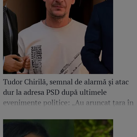
Tudor Chirilă, semnal de alarmă și atac
dur la adresa PSD după ultimele
evenimente politice: „Au aruncat țara în
criza politică în care se află acum”