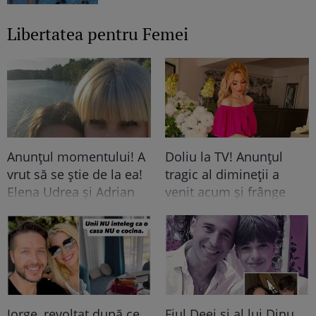
Libertatea pentru Femei
Anunțul momentului! A
Doliu la TV! Anunțul
vrut să se știe de la ea!
tragic al dimineții a
Elena Udrea și Adrian
venit acum și frânge
Alexandrov, după 10 ani
inimi! A murit subit
de relație și un copil
prezentatoarea TV care
rupt din soare au...
ani de zile ne-a adus
știri de pe Litoral
Jorge, revoltat după ce
Fiul Deei și al lui Dinu