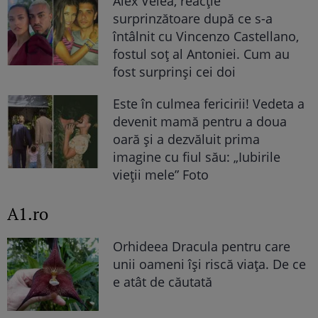
Alex Velea, reacție
surprinzătoare după ce s-a
întâlnit cu Vincenzo Castellano,
fostul soț al Antoniei. Cum au
fost surprinși cei doi
Este în culmea fericirii! Vedeta a
devenit mamă pentru a doua
oară și a dezvăluit prima
imagine cu fiul său: „Iubirile
vieții mele” Foto
A1.ro
Orhideea Dracula pentru care
unii oameni își riscă viața. De ce
e atât de căutată