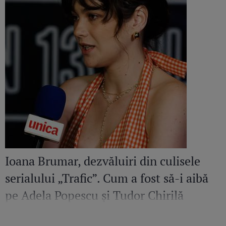
Ioana Brumar, dezvăluiri din culisele
serialului „Trafic”. Cum a fost să-i aibă
pe Adela Popescu și Tudor Chirilă
părinți: „Tot timpul făceam glume cu