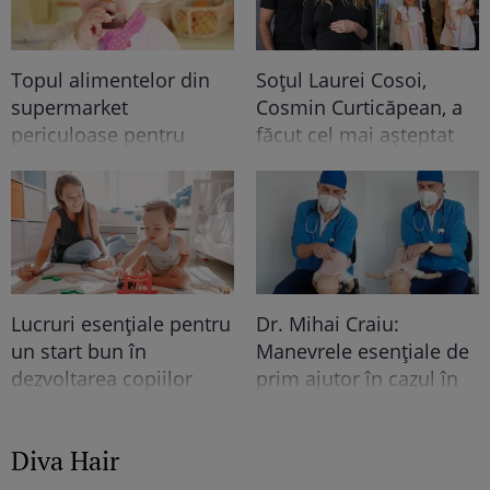
Topul alimentelor din
Soțul Laurei Cosoi,
supermarket
Cosmin Curticăpean, a
periculoase pentru
făcut cel mai așteptat
copii. Atenționarea
anunț - a spus sexul
nutriționiștilor
celui de-al 5-lea copil!!
După 4 fetițe urmează...
Ce frumoooos!
Lucruri esențiale pentru
Dr. Mihai Craiu:
un start bun în
Manevrele esențiale de
dezvoltarea copiilor
prim ajutor în cazul în
care copilul se îneacă
Diva Hair