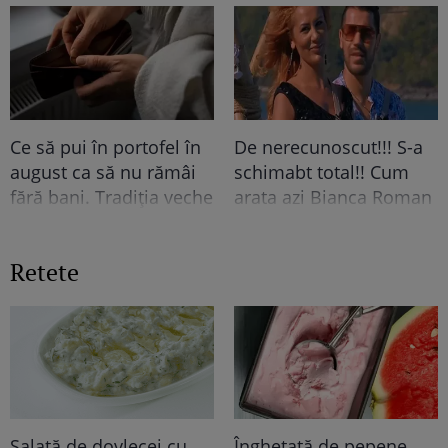
vor uita niciodată
Ce să pui în portofel în
De nerecunoscut!!! S-a
august ca să nu rămâi
schimabt total!! Cum
fără bani. Tradiția veche
arata azi Bianca Roman
pe care mulți români o
de la Insula Iubirii
respectă și astăzi
Retete
Salată de dovlecei cu
Înghețată de pepene