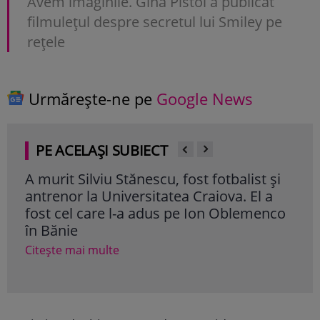
Avem imaginile. Gina Pistol a publicat
filmuleţul despre secretul lui Smiley pe
reţele
Urmărește-ne pe
Google News
PE ACELAȘI SUBIECT
A murit Silviu Stănescu, fost fotbalist și
Nic
antrenor la Universitatea Craiova. El a
ese
fost cel care l-a adus pe Ion Oblemenco
rom
în Bănie
deci
rom
Citește mai multe
Cite