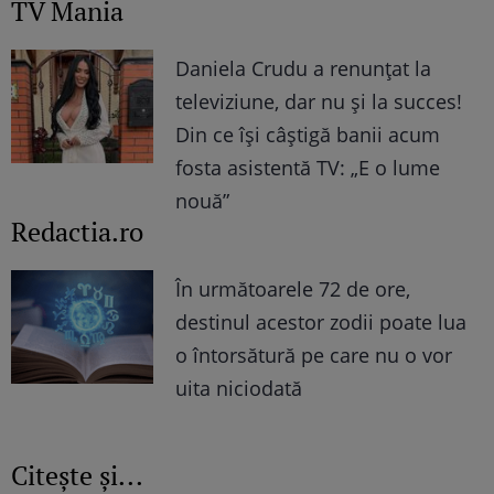
TV Mania
Daniela Crudu a renunțat la
televiziune, dar nu și la succes!
Din ce își câștigă banii acum
fosta asistentă TV: „E o lume
nouă”
Redactia.ro
În următoarele 72 de ore,
destinul acestor zodii poate lua
o întorsătură pe care nu o vor
uita niciodată
Citește și...