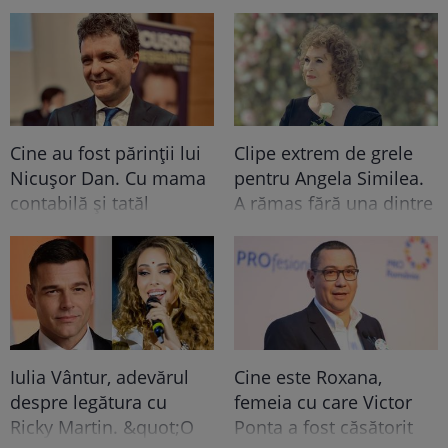
Cine au fost părinții lui
Clipe extrem de grele
Nicușor Dan. Cu mama
pentru Angela Similea.
contabilă și tatăl
A rămas fără una dintre
muncitor, primarul
cele mai dragi persoane
capitalei a dus o viață
din viața ei
modestă în Făgăraș
Iulia Vântur, adevărul
Cine este Roxana,
despre legătura cu
femeia cu care Victor
Ricky Martin. &quot;O
Ponta a fost căsătorit