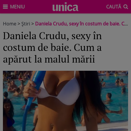
MENIU
CAUTĂ
Home
>
Știri
>
Daniela Crudu, sexy în costum de baie. Cum a apărut la malul mării
Daniela Crudu, sexy în
costum de baie. Cum a
apărut la malul mării