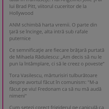
lui Brad Pitt, viitorul cuceritor de la
Hollywood
ANM schimbă harta vremii. O parte din
țară se încinge, alta intră sub rafale
puternice
Ce semnificație are fiecare brățară purtată
de Mihaela Rădulescu: „Am decis să nu le
pun la întâmplare, ci să le creez o poveste”
Tora Vasilescu, mărturisiri tulburătoare
despre avortul făcut în comunism: "M-a
făcut pe viu! Fredonam ca să nu mă audă
nimeni"
Cum setezi corect frigiderul pe caniculă ca