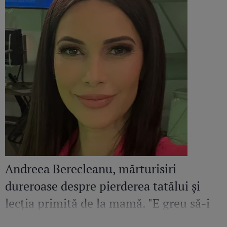
Andreea Berecleanu, mărturisiri
dureroase despre pierderea tatălui și
lecția primită de la mamă. "E greu să-i
egalez bunătatea și înțelepciunea"