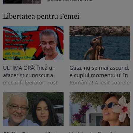
Libertatea pentru Femei
ULTIMA ORĂ! Încă un
Gata, nu se mai ascund,
afacerist cunoscut a
e cuplul momentului în
plecat fulgerător! Fost
România! A ieșit soarele
acționar TV la una
și pe strada ei, iar lui i-a
dintre cele mai
pus Dumnezeu mâna în
cunoscute televiziuni
cap! Felicitări, să fiți
România, mort la doar
fericiți! Că frumoși
60 de ani!
sunteți!