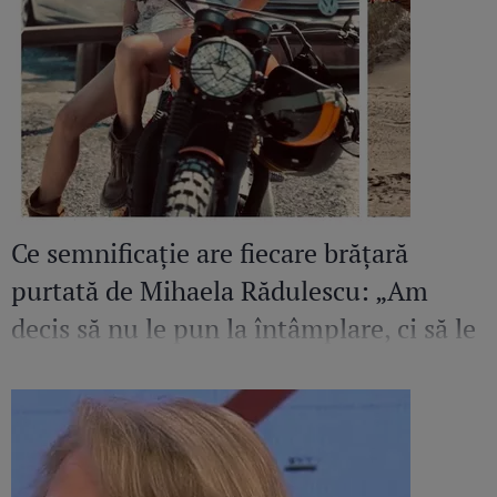
Ce semnificație are fiecare brățară
purtată de Mihaela Rădulescu: „Am
decis să nu le pun la întâmplare, ci să le
creez o poveste”