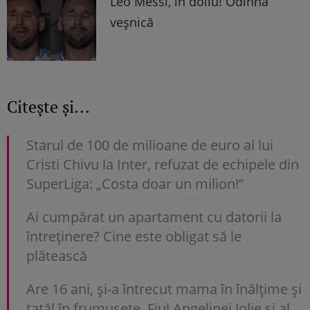
Leo Messi, în doliu! Odihnă
veșnică
Citește și...
Starul de 100 de milioane de euro al lui
Cristi Chivu la Inter, refuzat de echipele din
SuperLiga: „Costa doar un milion!”
Ai cumpărat un apartament cu datorii la
întreținere? Cine este obligat să le
plătească
Are 16 ani, și-a întrecut mama în înălțime și
tatăl în frumusețe. Fiul Angelinei Jolie și al