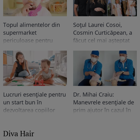
Topul alimentelor din
Soțul Laurei Cosoi,
supermarket
Cosmin Curticăpean, a
periculoase pentru
făcut cel mai așteptat
copii. Atenționarea
anunț - a spus sexul
nutriționiștilor
celui de-al 5-lea copil!!
După 4 fetițe urmează...
Ce frumoooos!
Lucruri esențiale pentru
Dr. Mihai Craiu:
un start bun în
Manevrele esențiale de
dezvoltarea copiilor
prim ajutor în cazul în
care copilul se îneacă
Diva Hair