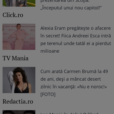
„Începutul unui nou capitol!”
Click.ro
Alexia Eram pregătește o afacere
în secret! Fiica Andreei Esca intră
pe terenul unde tatăl ei a pierdut
milioane
TV Mania
Cum arată Carmen Brumă la 49
de ani, deși a mâncat desert
zilnic în vacanță: «Nu e noroc!»
[FOTO]
Redactia.ro