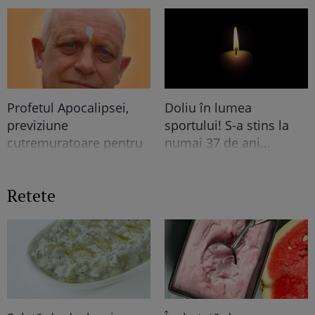
mine, fata româncă...”
Profetul Apocalipsei,
Doliu în lumea
previziune
sportului! S-a stins la
cutremuratoare pentru
numai 37 de ani...
final de an. Ce se va
intampla cu LUMEA e
Retete
TERIBIL