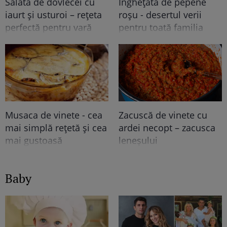
Salată de dovlecei cu
Înghețată de pepene
iaurt și usturoi – rețeta
roșu - desertul verii
perfectă pentru vară
pentru toată familia
Musaca de vinete - cea
Zacuscă de vinete cu
mai simplă rețetă și cea
ardei necopt – zacusca
mai gustoasă
leneșului
Baby