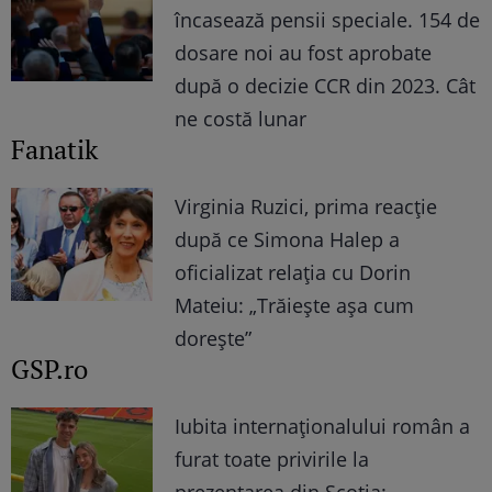
încasează pensii speciale. 154 de
dosare noi au fost aprobate
după o decizie CCR din 2023. Cât
ne costă lunar
Fanatik
Virginia Ruzici, prima reacție
după ce Simona Halep a
oficializat relația cu Dorin
Mateiu: „Trăiește așa cum
dorește”
GSP.ro
Iubita internaționalului român a
furat toate privirile la
prezentarea din Scoția: