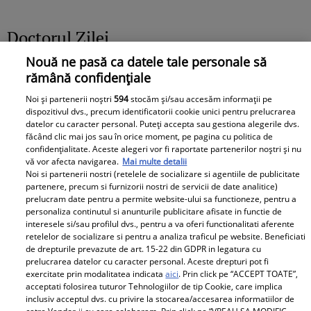
să țin minte toată
înainte de Daciana
viața&quot;
Sârbu. A fost coleg de
Doctorul Zilei
liceu cu prima soție
Nouă ne pasă ca datele tale personale să
rămână confidențiale
Noi și partenerii noștri
594
stocăm și/sau accesăm informații pe
dispozitivul dvs., precum identificatorii cookie unici pentru prelucrarea
datelor cu caracter personal. Puteți accepta sau gestiona alegerile dvs.
făcând clic mai jos sau în orice moment, pe pagina cu politica de
confidențialitate. Aceste alegeri vor fi raportate partenerilor noștri și nu
MENOPAUZĂ: 3
6 ceaiuri care îți pot
vă vor afecta navigarea.
Mai multe detalii
schimbări simple ale
calma digestia. Remedii
Noi si partenerii nostri (retelele de socializare si agentiile de publicitate
partenere, precum si furnizorii nostri de servicii de date analitice)
stilului de viață pot
naturale care combat
prelucram date pentru a permite website-ului sa functioneze, pentru a
reduce bufeurile și
balonarea, crampele și
personaliza continutul si anunturile publicitare afisate in functie de
interesele si/sau profilul dvs., pentru a va oferi functionalitati aferente
stresul FĂRĂ tratamente
senzația de stomac
retelelor de socializare si pentru a analiza traficul pe website. Beneficiati
complicate
greu
de drepturile prevazute de art. 15-22 din GDPR in legatura cu
prelucrarea datelor cu caracter personal. Aceste drepturi pot fi
exercitate prin modalitatea indicata
aici
. Prin click pe “ACCEPT TOATE”,
acceptati folosirea tuturor Tehnologiilor de tip Cookie, care implica
inclusiv acceptul dvs. cu privire la stocarea/accesarea informatiilor de