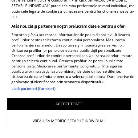
Alina Bădic, avertisment
„Sunt cardiolog și există
catre Vendor-ii cu care colaboram. Prin click pe “VREAU SA MODIFIC
SETARILE INDIVIDUAL” puteti schimba preferintele in mod individual, mai
pentru toate zodiile:
trei alimente pe care nu
putin cele legate de cookie strict necesare pentru functionarea website-
Portalul astral dintre
le-aș mânca sau bea
ului.
cele două eclipse aduce
niciodată”
Atât noi, cât și partenerii noștri prelucrăm datele pentru a oferi:
schimbări de destin.
Stocarea și/sau accesarea informațiilor de pe un dispozitiv. Utilizarea
TV Mania
Revelații și transformări
profilurilor pentru selectarea conținutului personalizat. Măsurarea
performanței reclamelor. Dezvoltarea și îmbunătățirea serviciilor.
majore între 9 și 15
Utilizarea profilurilor pentru selectarea publicității personalizate.
august
Crearea profilurilor de conținut personalizat. Utilizarea datelor limitate
pentru a selecta conținutul. Crearea profilurilor pentru publicitate
personalizată. Măsurarea performanței conținutului. Înțelegerea
publicului prin statistici sau combinații de date din surse diferite.
Utilizarea de date limitate pentru a selecta publicitatea. Date precise de
geolocație și identificarea prin scanarea dispozitivului.
Listă parteneri (furnizori)
Cum arată Carmen
Loredana Groza a
Brumă la 49 de ani, deși
publicat poza din 1995!
ACCEPT TOATE
a mâncat desert zilnic
Cum arăta înainte de
în vacanță: «Nu e
zvonurile despre
VREAU SA MODIFIC SETARILE INDIVIDUAL
noroc!» [FOTO]
operații: «Nici n-aș avea
timp» [FOTO]