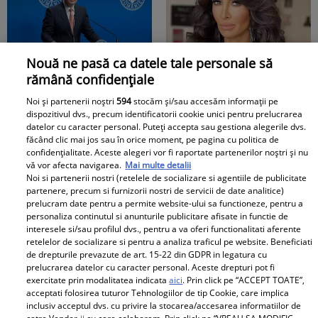
simțit o chimie
i-a felicitat pe loc! Ce
nemaiîntâlnită, s-au
fruuumos
îndrăgostit nebunește și
Nouă ne pasă ca datele tale personale să
Wow, cine ar fi crezut?
E din nou SCANDAL
au format un cuplu
rămână confidențiale
Alexandru Nazare (45
între Mihaela Rădulescu
timp de cinci ani. Dar
de ani), ministrul de
și părinții lui Felix
relația lor nu a fost una
Noi și partenerii noștri
594
stocăm și/sau accesăm informații pe
dispozitivul dvs., precum identificatorii cookie unici pentru prelucrarea
Finanțe, se va căsători
Baumgartner, dar de
lină ci plină de certuri și
datelor cu caracter personal. Puteți accepta sau gestiona alegerile dvs.
cu o artistă tânără,
data aceasta gestul
neîncredere. Până la
făcând clic mai jos sau în orice moment, pe pagina cu politica de
Redactia.ro
confidențialitate. Aceste alegeri vor fi raportate partenerilor noștri și nu
foarte frumoasă
familiei regretatului ei
urmă, deși se iubeau,
vă vor afecta navigarea.
Mai multe detalii
și...cunoscută! Cine
iubit a înfuriat-o pe
Tudor Chirilă și Andreea
Noi si partenerii nostri (retelele de socializare si agentiile de publicitate
este, de fapt, femeia
vedeta noastră! Fostei
Raicu s-au despărțit și
partenere, precum si furnizorii nostri de servicii de date analitice)
prelucram date pentru a permite website-ului sa functioneze, pentru a
care l-a cucerit
prezentatoare nici că-i
fiecare a pornit pe
personaliza continutul si anunturile publicitare afisate in functie de
iremediabil pe
vine să creadă că s-a
drumul lui. Ce s-a aflat
interesele si/sau profilul dvs., pentru a va oferi functionalitati aferente
politicianul pe care
ajuns până aici, dar e
retelelor de socializare si pentru a analiza traficul pe website. Beneficiati
însă despre ei, recent, i-
de drepturile prevazute de art. 15-22 din GDPR in legatura cu
tabăra Bolojan și l-ar
adevărat, au făcut-o și
a lăsat înmărmuriți pe
prelucrarea datelor cu caracter personal. Aceste drepturi pot fi
Profetul Apocalipsei,
Doliu în lumea
dori premier
pe asta! Și ce a ieșit la
mulți. Tudor și Andreea
exercitate prin modalitatea indicata
aici
. Prin click pe “ACCEPT TOATE”,
acceptati folosirea tuturor Tehnologiilor de tip Cookie, care implica
previziune
sportului! S-a stins la
iveală ar fi prea mult
au...
inclusiv acceptul dvs. cu privire la stocarea/accesarea informatiilor de
cutremuratoare pentru
numai 37 de ani...
pentru oricine: "Cu…