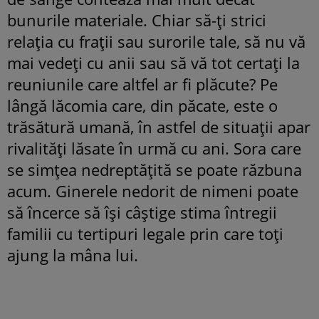
bunurile materiale. Chiar să-ți strici
relația cu frații sau surorile tale, să nu vă
mai vedeți cu anii sau să vă tot certați la
reuniunile care altfel ar fi plăcute? Pe
lângă lăcomia care, din păcate, este o
trăsătură umană, în astfel de situații apar
rivalități lăsate în urmă cu ani. Sora care
se simțea nedreptățită se poate răzbuna
acum. Ginerele nedorit de nimeni poate
să încerce să își câștige stima întregii
familii cu tertipuri legale prin care toți
ajung la mâna lui.