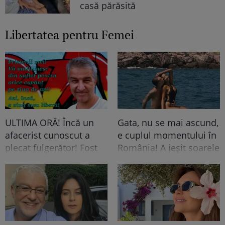
casă părăsită
Libertatea pentru Femei
ULTIMA ORĂ! Încă un
Gata, nu se mai ascund,
afacerist cunoscut a
e cuplul momentului în
plecat fulgerător! Fost
România! A ieșit soarele
acționar TV la una
și pe strada ei, iar lui i-a
dintre cele mai
pus Dumnezeu mâna în
cunoscute televiziuni
cap! Felicitări, să fiți
România, mort la doar
fericiți! Că frumoși
60 de ani!
sunteți!