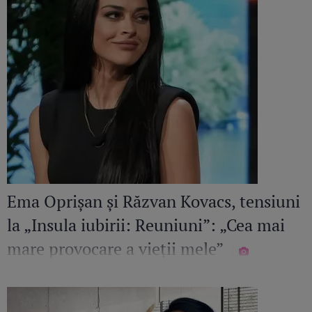
Ema Oprișan și Răzvan Kovacs, tensiuni
la „Insula iubirii: Reuniuni”: „Cea mai
mare provocare a vieții mele”