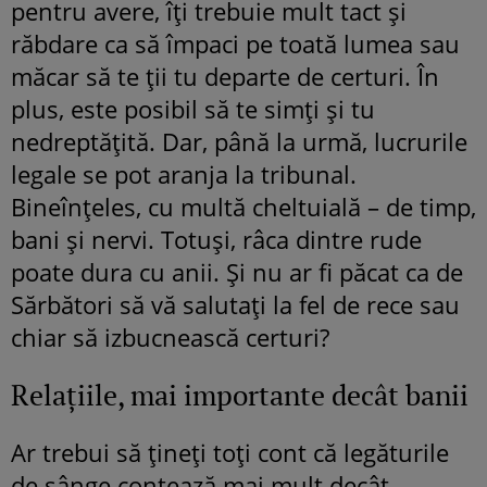
pentru avere, îți trebuie mult tact și
răbdare ca să împaci pe toată lumea sau
măcar să te ții tu departe de certuri. În
plus, este posibil să te simți și tu
nedreptățită. Dar, până la urmă, lucrurile
legale se pot aranja la tribunal.
Bineînțeles, cu multă cheltuială – de timp,
bani și nervi. Totuși, râca dintre rude
poate dura cu anii. Și nu ar fi păcat ca de
Sărbători să vă salutați la fel de rece sau
chiar să izbucnească certuri?
Relațiile, mai importante decât banii
Ar trebui să țineți toți cont că legăturile
de sânge contează mai mult decât