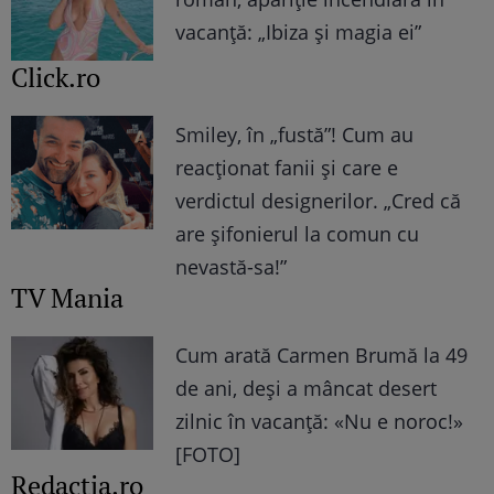
vacanță: „Ibiza și magia ei”
Click.ro
Smiley, în „fustă”! Cum au
reacționat fanii și care e
verdictul designerilor. „Cred că
are șifonierul la comun cu
nevastă-sa!”
TV Mania
Cum arată Carmen Brumă la 49
de ani, deși a mâncat desert
zilnic în vacanță: «Nu e noroc!»
[FOTO]
Redactia.ro