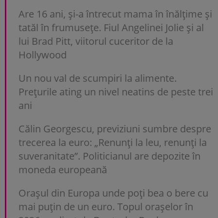
Are 16 ani, și-a întrecut mama în înălțime și
tatăl în frumusețe. Fiul Angelinei Jolie și al
lui Brad Pitt, viitorul cuceritor de la
Hollywood
Un nou val de scumpiri la alimente.
Prețurile ating un nivel neatins de peste trei
ani
Călin Georgescu, previziuni sumbre despre
trecerea la euro: „Renunți la leu, renunți la
suveranitate”. Politicianul are depozite în
moneda europeană
Orașul din Europa unde poți bea o bere cu
mai puțin de un euro. Topul orașelor în