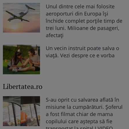
Unul dintre cele mai folosite
aeroporturi din Europa își
închide complet porțile timp de
trei luni. Milioane de pasageri,
afectați
Un vecin instruit poate salva o
viață. Vezi despre ce e vorba
Libertatea.ro
S-au oprit cu salvarea aflată în
misiune la cumpărături. Șoferul
a fost filmat chiar de mama
copilului care aștepta să fie
transportat la spital I VIDEO