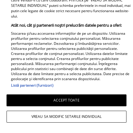
catre Vendor-ii cu care colaboram. Prin click pe “VREAU SA MODIFIC
final de an. Ce se va
mine, fata româncă...”
SETARILE INDIVIDUAL” puteti schimba preferintele in mod individual, mai
putin cele legate de cookie strict necesare pentru functionarea website-
intampla cu LUMEA e
ului.
TERIBIL
Atât noi, cât și partenerii noștri prelucrăm datele pentru a oferi:
Stocarea și/sau accesarea informațiilor de pe un dispozitiv. Utilizarea
profilurilor pentru selectarea conținutului personalizat. Măsurarea
performanței reclamelor. Dezvoltarea și îmbunătățirea serviciilor.
Utilizarea profilurilor pentru selectarea publicității personalizate.
Ce să pui în portofel în
De nerecunoscut!!! S-a
Crearea profilurilor de conținut personalizat. Utilizarea datelor limitate
august ca să nu rămâi
schimabt total!! Cum
pentru a selecta conținutul. Crearea profilurilor pentru publicitate
fără bani. Tradiția veche
arata azi Bianca Roman
personalizată. Măsurarea performanței conținutului. Înțelegerea
publicului prin statistici sau combinații de date din surse diferite.
pe care mulți români o
de la Insula Iubirii
Utilizarea de date limitate pentru a selecta publicitatea. Date precise de
respectă și astăzi
geolocație și identificarea prin scanarea dispozitivului.
Retete
Listă parteneri (furnizori)
ACCEPT TOATE
VREAU SA MODIFIC SETARILE INDIVIDUAL