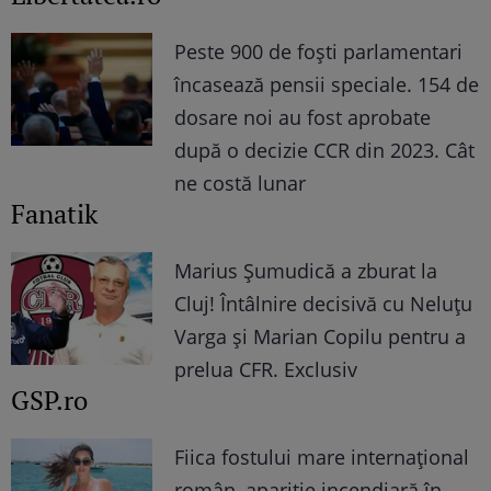
Peste 900 de foști parlamentari
încasează pensii speciale. 154 de
dosare noi au fost aprobate
după o decizie CCR din 2023. Cât
ne costă lunar
Fanatik
Marius Şumudică a zburat la
Cluj! Întâlnire decisivă cu Neluţu
Varga şi Marian Copilu pentru a
prelua CFR. Exclusiv
GSP.ro
Fiica fostului mare internațional
român, apariție incendiară în