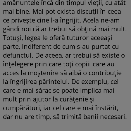
amănuntele încă din timpul vieții, cu atât
mai bine. Mai pot exista discuții în ceea
ce privește cine l-a îngrijit. Acela ne-am
gândi noi că ar trebui să obțină mai mult.
Totuși, legea le oferă tuturor aceeași
parte, indiferent de cum s-au purtat cu
defunctul. De aceea, ar trebui să existe o
înțelegere prin care toți copiii care au
acces la moștenire să aibă o contribuție
la îngrijirea părintelui. De exemplu, cel
care e mai sărac se poate implica mai
mult prin ajutor la curățenie și
cumpărături, iar cel care e mai înstărit,
dar nu are timp, să trimită banii necesari.