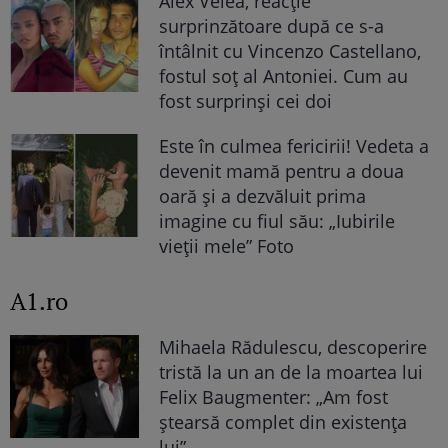
Alex Velea, reacție
surprinzătoare după ce s-a
întâlnit cu Vincenzo Castellano,
fostul soț al Antoniei. Cum au
fost surprinși cei doi
Este în culmea fericirii! Vedeta a
devenit mamă pentru a doua
oară și a dezvăluit prima
imagine cu fiul său: „Iubirile
vieții mele” Foto
A1.ro
Mihaela Rădulescu, descoperire
tristă la un an de la moartea lui
Felix Baugmenter: „Am fost
ștearsă complet din existența
lui”