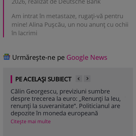
2026, realizat de Deutsche Bank
Am intrat în metastaze, rugaţi-vă pentru
mine! Alina Puşcău, un nou anunţ cu ochii
în lacrimi
Urmărește-ne pe
Google News
PE ACELAȘI SUBIECT
Călin Georgescu, previziuni sumbre
Mr. 
despre trecerea la euro: „Renunți la leu,
înch
renunți la suveranitate”. Politicianul are
cu 
depozite în moneda europeană
Cite
Citește mai multe