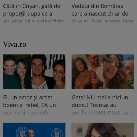
Cătălin Crișan, gafă de
Vedeta din România
proporții după ce a
care a născut chiar de
anunțat că s-a despărțit
ziua ei. Anul acesta face
de iubită „Să mă
nunta de lemn!
criticați ușor”.
Viva.ro
Internauții i-au bătut
obrazul
El, un actor și artist
Gata! NU mai e niciun
boem și rebel, EA un
dubiu! Tocmai au
manechin superb,
publicat IMAGINEA care
râvnit de toți
nu mai are nevoie de
bărbații...Când s-au
nicio, dar nicio
văzut prima oară au
explicație! Toată lumea