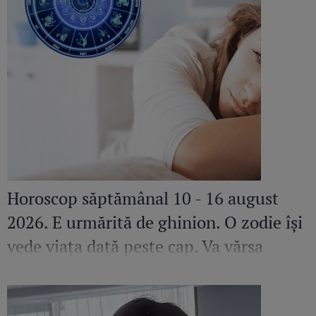
Horoscop săptămânal 10 - 16 august
2026. E urmărită de ghinion. O zodie își
vede viața dată peste cap. Va vărsa
lacrimi amare dacă nu-și va pune
fericirea pe primul loc